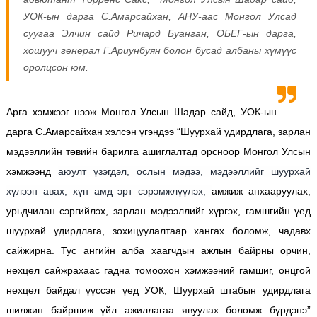
УОК-ын дарга С.Амарсайхан, АНУ-аас Монгол Улсад
суугаа Элчин сайд Ричард Буанган, ОБЕГ-ын дарга,
хошууч генерал Г.Ариунбуян болон бусад албаны хүмүүс
оролцсон юм.
Арга хэмжээг нээж Монгол Улсын Шадар сайд, УОК-ын
дарга С.Амарсайхан хэлсэн үгэндээ “Шуурхай удирдлага, зарлан
мэдээллийн төвийн барилга ашиглалтад орсноор Монгол Улсын
хэмжээнд
аюулт үзэгдэл, ослын мэдээ, мэдээллийг шуурхай
хүлээн авах, хүн амд эрт сэрэмжлүүлэх,
амжиж анхааруулах,
урьдчилан сэргийлэх, зарлан мэдээллийг хүргэх, гамшгийн үед
шуурхай удирдлага, зохицуулалтаар хангах боломж, чадавх
сайжирна. Тус ангийн алба хаагчдын ажлын байрны орчин,
нөхцөл сайжрахаас гадна томоохон хэмжээний гамшиг, онцгой
нөхцөл байдал үүссэн үед УОК, Шуурхай штабын удирдлага
шилжин байршиж үйл ажиллагаа явуулах боломж бүрдэнэ”