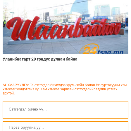
Улаанбаатарт 29 градус дулаан байна
АНХААРУУЛГА: Та сэтгэгдэл бичихдээ хууль зүйн болон ёс суртахууны хэм
хэмжээг хүндэтгэнэ үү. Хэм хэмжээ зөрчсөн сэтгэгдэлийг админ устгах
эрхтэй.