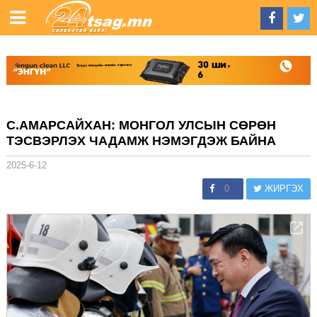
С.АМАРСАЙХАН: МОНГОЛ УЛСЫН СӨРӨН
ТЭСВЭРЛЭХ ЧАДАМЖ НЭМЭГДЭЖ БАЙНА
2025-6-12
0
ЖИРГЭХ