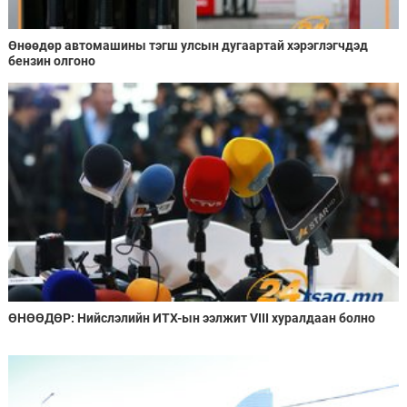
Өнөөдөр автомашины тэгш улсын дугаартай хэрэглэгчдэд
бензин олгоно
ӨНӨӨДӨР: Нийслэлийн ИТХ-ын ээлжит VIII хуралдаан болно