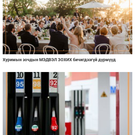
Хуримын зочдын МЭДВЭЛ ЗОХИХ бичигдээгүй дүрмүүд