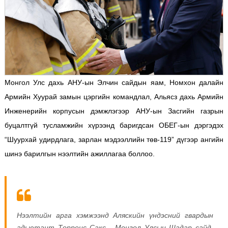
Монгол Улс дахь АНУ-ын Элчин сайдын яам, Номхон далайн
Армийн Хуурай замын цэргийн командлал, Альясз дахь Армийн
Инженерийн корпусын дэмжлэгээр АНУ-ын Засгийн газрын
буцалтгүй тусламжийн хүрээнд баригдсан ОБЕГ-ын дэргэдэх
“Шуурхай удирдлага, зарлан мэдээллийн төв-119” дүгээр ангийн
шинэ барилгын нээлтийн ажиллагаа боллоо.
Нээлтийн арга хэмжээнд Аляскийн үндэсний гвардын
адьютант Торренс Сакс, Монгол Улсын Шадар сайд,