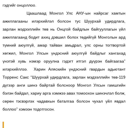
гэдгийг онцоллоо.
Цаашлаад Монгол Улс АНУ-ын найрсаг хамтын
ажиллагааны илэрхийлэл болсон тус Шуурхай удирдлага,
зарлан мэдээллийн төв нь Онцгой байдлын байгууллагын үйл
ажиллагаанд бодит ахиц дэвшил болох төдийгүй Монголын ард
түмний аюулгүй, амар тайван амьдрал, улс орны тогтвортой
хөгжил, Монгол Улсын үндэсний аюулгүй байдлыг хангахад
үнэтэй хувь нэмэр оруулна гэдэгт итгэл дүүрэн байгаагаа”
илэрхийллээ. Харин Аляскийн үндэсний гвардын адьютант
Торренс Сакс “Шуурхай удирдлага, зарлан мэдээллийн төв-119
дүгээр анги шинэ байртай болсноор Монгол Улсын гамшгийн
бэлэн байдал, хариу арга хэмжээ авах томоохон шинэчлэл болж,
сөрөн тэсвэрлэх чадавхын баталгаа болсон чухал үйл явдал
боллоо” хэмээн тодотгосон.