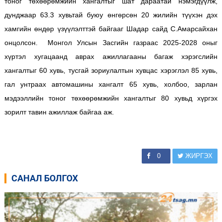
тоног төхөөрөмжийн хангалтыг шат дараатай нэмэгдүүлж,
дунджаар 63.3 хувьтай буюу өнгөрсөн 20 жилийн түүхэн дэх
хамгийн өндөр үзүүлэлттэй байгааг Шадар сайд С.Амарсайхан
онцолсон. Монгол Улсын Засгийн газраас 2025-2028 оныг
хүртэл хугацаанд аврах ажиллагааны багаж хэрэгслийн
хангалтыг 60 хувь, тусгай зориулалтын хувцас хэрэглэл 85 хувь,
гал унтраах автомашины хангалт 65 хувь, холбоо, зарлан
мэдээллийн тоног төхөөрөмжийн хангалтыг 80 хувьд хүргэх
зорилт тавин ажиллаж байгаа аж.
0
ЖИРГЭХ
САНАЛ БОЛГОХ