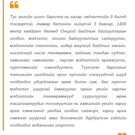
Тус ангийн шинэ барилга нь газар хөдлөлтийн 9 баллд
тэсвэртэй, төмөр бетонон хийцтэй 3 давхар, 1400
метр квадрат бөгөөд Онцгой байдлын байгууллагын
холбоо, мэдээлэл, зохион байгуулалтыг сайжруулах,
мэдээллийн технологи, кибер аюулгүй байдлыг хангах,
нисгэгчгүй нисэх төхөөрөмж, зайнаас тандан судлах,
гамшгаас хамгаалах , зарлан мэдээллийг өргөжүүлэх,
хүртээмжийг нэмэгдүүлжээ. Түүнчлэн барилгын
техникийн шийдлийг орон нутгийн нэгжүүдтэй шууд
холбогдох удирдлагын өрөө болон сум, баг хүртэл
мэдээлэл шуурхай дамжуулах орчин үеийн зарлан
мэдээллийн төхөөрөмжүүд суурилуулах өрөө
тасалгаануудыг тохижуулсан нь гамшгийн үеийн хариу
арга хэмжээний уялдаа холбоо сайжирч, хариу арга
хэмжээг шуурхай авах боломжийг бүрдүүлсэн гэдгийг
холбогдох албаныхан онцоллоо.