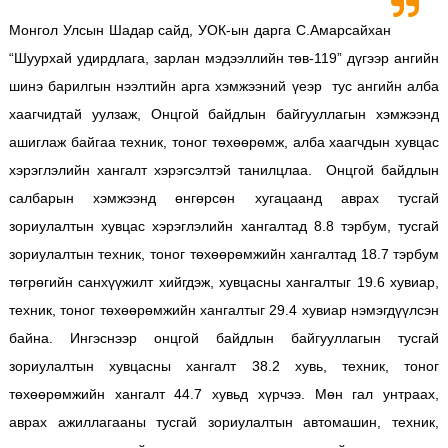
Монгол Улсын Шадар сайд, УОК-ын дарга С.Амарсайхан
“Шуурхай удирдлага, зарлан мэдээллийн төв-119” дүгээр ангийн
шинэ барилгын нээлтийн арга хэмжээний үеэр тус ангийн алба
хаагчидтай уулзаж, Онцгой байдлын байгууллагын хэмжээнд
ашиглаж байгаа техник, тоног төхөөрөмж, алба хаагчдын хувцас
хэрэглэлийн хангалт хэрэгсэлтэй танилцлаа. Онцгой байдлын
салбарын хэмжээнд өнгөрсөн хугацаанд аврах тусгай
зориулалтын хувцас хэрэглэлийн хангалтад 8.8 тэрбум, тусгай
зориулалтын техник, тоног төхөөрөмжийн хангалтад 18.7 тэрбум
төгрөгийн санхүүжилт хийгдэж, хувцасны хангалтыг 19.6 хувиар,
техник, тоног төхөөрөмжийн хангалтыг 29.4 хувиар нэмэгдүүлсэн
байна. Ингэснээр онцгой байдлын байгууллагын тусгай
зориулалтын хувцасны хангалт 38.2 хувь, техник, тоног
төхөөрөмжийн хангалт 44.7 хувьд хүрчээ. Мөн гал унтраах,
аврах ажиллагааны тусгай зориулалтын автомашин, техник,