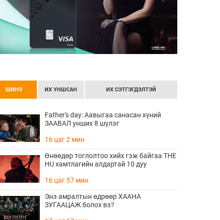
ШИНЭ
ИХ УНШСАН
ИХ СЭТГЭГДЭЛТЭЙ
Father's day: Аавыгаа санасан хүний
ЗААВАЛ унших 8 шүлэг
16 цаг 2 мин
Өнөөдөр тоглолтоо хийх гэж байгаа THE
HU хамтлагийн алдартай 10 дуу
16 цаг 57 мин
Энэ амралтын өдрөөр ХААНА
ЗУГААЦАЖ болох вэ?