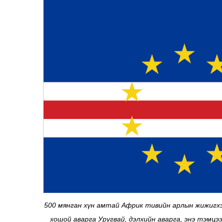
500 мянган хүн амтай Африк тивийн арлын жижигхэ
хошой аварга Уругвай, дэлхийн аварга, энэ тэмцэ