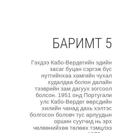
БАРИМТ 5
Гэхдээ Кабо-Вердегийн эдийн
засаг буцан сэргэж бүс
нутгийнхаа хамгийн чухал
худалдаа болон далайн
тээврийн зам дагуух зогсоол
болсон. 1951 онд Португали
улс Кабо-Вердег өөрсдийн
хилийн чанад дахь хэлтэс
болгосон боловч тус арлуудын
оршин суугчид нь эрх
чөлөөнийхөө төлөөх тэмцлээ