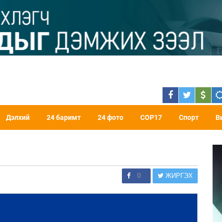
Дэлхий
24 баримт
24 фото
COP17
Спорт
В
0
ЖИРГЭХ