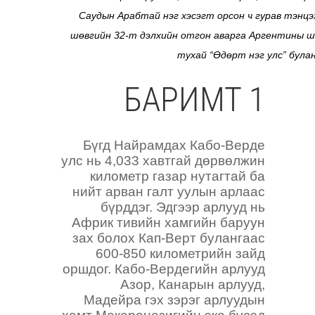
Саудын Арабтай нэг хэсэгт орсон ч гурав тэнцэ
шөвгийн 32-т дэлхийн отгон аварга Аргентины ш
тухай “Өдөрт нэг улс” була
БАРИМТ 1
Бүгд Найрамдах Кабо-Верде
улс нь 4,033 хавтгай дөрвөлжин
километр газар нутагтай ба
нийт арван галт уулын арлаас
бүрддэг. Эдгээр арлууд нь
Африк тивийн хамгийн баруун
зах болох Кап-Верт булангаас
600-850 километрийн зайд
оршдог. Кабо-Вердегийн арлууд
Азор, Канарын арлууд,
Мадейра гэх зэрэг арлуудын