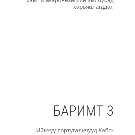
хамт Макаронезигийн эко бүсэд
харьяалагддаг.
БАРИМТ 3
Ийнхүү португаличууд Кабо-