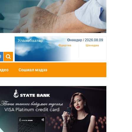
Улаанбаатар
Өнөөдөр / 2026.08.09
Өдөртөө
Шөнөдөө
идео
Сошиал мэдээ