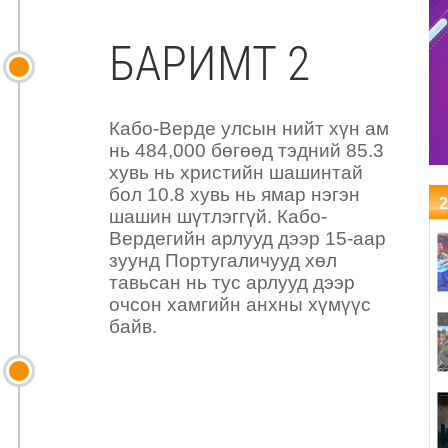
БАРИМТ 2
Кабо-Верде улсын нийт хүн ам
нь 484,000 бөгөөд тэдний 85.3
хувь нь христийн шашинтай
бол 10.8 хувь нь ямар нэгэн
2
шашин шүтлэггүй. Кабо-
Вердегийн арлууд дээр 15-аар
зуунд Португаличууд хөл
тавьсан нь тус арлууд дээр
очсон хамгийн анхны хүмүүс
байв.