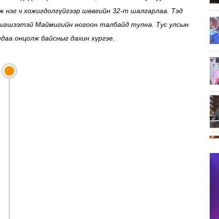
ж нэг ч хожигдолгүйгээр шөвгийн 32-т шалгарлаа. Тэд
игшээтэй Маймигийн ногоон талбайд тулна. Тус улсын
ндаа онцолж байсныг дахин хүргэе.