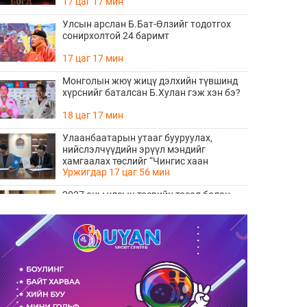
17 цаг 17 мин
Улсын арслан Б.Бат-Өлзийг тодотгох
сонирхолтой 24 баримт
17 цаг 17 мин
Монголын жюү жицү дэлхийн түвшинд
хүрснийг баталсан Б.Хулан гэж хэн бэ?
18 цаг 17 мин
Улаанбаатарын утааг бууруулах,
нийслэлчүүдийн эрүүл мэндийг
хамгаалах төслийг “Чингис хаан
Уржигдар 17 цаг 56 мин
баялгийн сан нэгдэл” ХХК-тай хамтран
хэрэгжүүлнэ
2027 оны улсын төсвийн төсөл болон
2026 оны төсвийн тодотголын төслийн
олон нийтийн хэлэлцүүлэг боллоо
Уржигдар 17 цаг 38 мин
Нийгмийн даатгалын сангийн хөрөнгө
7.6 тэрбум төгрөгөөр арвижлаа
Уржигдар 17 цаг 18 мин