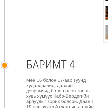
БАРИМТ 4
Мөн 16 болон 17-аар зуунд
худалдаачид, далайн
дээрэмчид болон олон тооны
хувь хүмүүс Кабо-Вердегийн
арлуудыг зорих болсон. Даанч
19-ээр зуунд Атлантын далайн