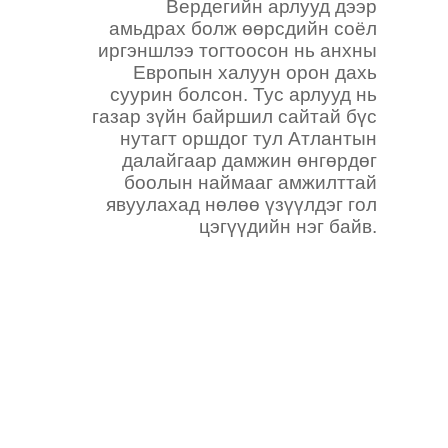
Вердегийн арлууд дээр
амьдрах болж өөрсдийн соёл
иргэншлээ тогтоосон нь анхны
Европын халуун орон дахь
суурин болсон. Тус арлууд нь
газар зүйн байршил сайтай бүс
нутагт оршдог тул Атлантын
далайгаар дамжин өнгөрдөг
боолын наймааг амжилттай
явуулахад нөлөө үзүүлдэг гол
цэгүүдийн нэг байв.