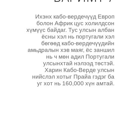
Ихэнх кабо-вердечүүд Европ
болон Африк цус холилдсон
хүмүүс байдаг. Тус улсын албан
ёсны хэл нь португали хэл
бөгөөд кабо-вердечүүдийн
амьдралын хэв маяг, ёс заншил
нь ч мөн адил Португали
улсынхтай нэлээд төстэй.
Харин Кабо-Верде улсын
нийслэл хотыг Прайа гэдэг ба
уг хот нь 160,000 хүн амтай.