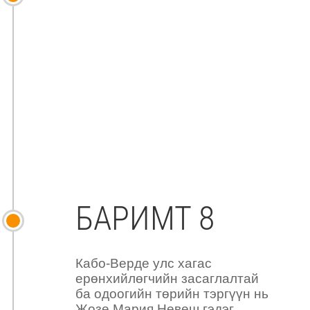
БАРИМТ 8
Кабо-Верде улс хагас
ерөнхийлөгчийн засаглалтай
ба одоогийн төрийн тэргүүн нь
Жозе Мария Невеш гэдэг.