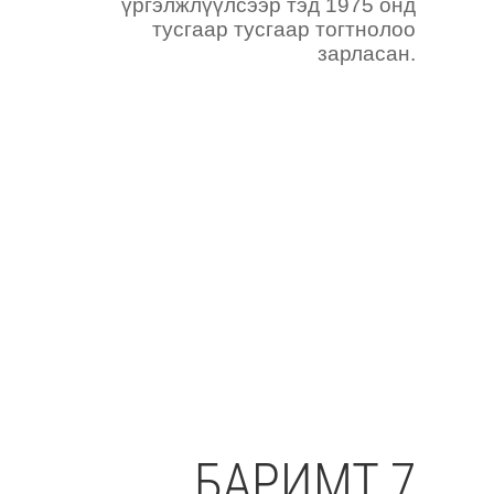
үргэлжлүүлсээр тэд 1975 онд
тусгаар тусгаар тогтнолоо
зарласан.
БАРИМТ 7