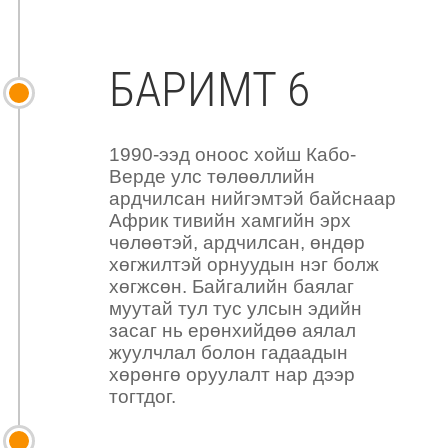
БАРИМТ 6
1990-ээд оноос хойш Кабо-
Верде улс төлөөллийн
ардчилсан нийгэмтэй байснаар
Африк тивийн хамгийн эрх
чөлөөтэй, ардчилсан, өндөр
хөгжилтэй орнуудын нэг болж
хөгжсөн. Байгалийн баялаг
муутай тул тус улсын эдийн
засаг нь ерөнхийдөө аялал
жуулчлал болон гадаадын
хөрөнгө оруулалт нар дээр
тогтдог.