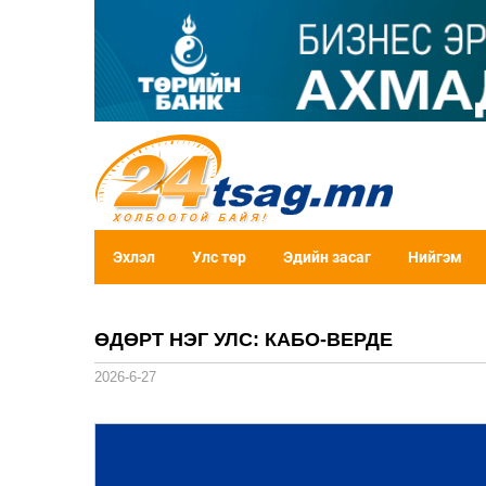
Эхлэл
Улс төр
Эдийн засаг
Нийгэм
ӨДӨРТ НЭГ УЛС: КАБО-ВЕРДЕ
2026-6-27