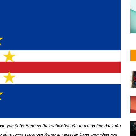
эн улс Кабо Вердегийн хөлбөмбөгийн шигшээ баг дэлхийн
эний түрүүг горилогч Испани, хамгийн баян улсуудын нэг