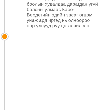
боолын худалдаа дарагдан үгүй
болсны улмаас Кабо-
Вердегийн эдийн засаг огцом
унаж ард иргэд нь олноороо
өөр улсууд руу цагаачилсан.