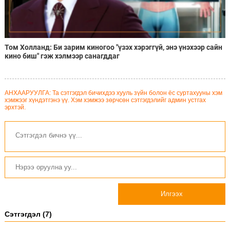
Том Холланд: Би зарим киногоо "үзэх хэрэггүй, энэ үнэхээр сайн
кино биш" гэж хэлмээр санагддаг
АНХААРУУЛГА: Та сэтгэгдэл бичихдээ хууль зүйн болон ёс суртахууны хэм
хэмжээг хүндэтгэнэ үү. Хэм хэмжээ зөрчсөн сэтгэгдэлийг админ устгах
эрхтэй.
Илгээх
Сэтгэгдэл (7)