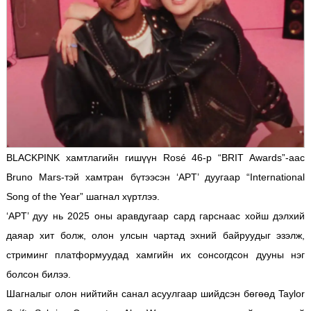
BLACKPINK хамтлагийн гишүүн Rosé 46‑р “BRIT Awards”-аас
Bruno Mars-тэй хамтран бүтээсэн ‘APT’ дуугаар “International
Song of the Year” шагнал хүртлээ.
‘APT’ дуу нь 2025 оны аравдугаар сард гарснаас хойш дэлхий
даяар хит болж, олон улсын чартад эхний байруудыг эзэлж,
стриминг платформуудад хамгийн их сонсогдсон дууны нэг
болсон билээ.
Шагналыг олон нийтийн санал асуулгаар шийдсэн бөгөөд Taylor