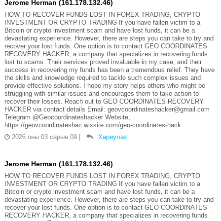
Jerome Herman (161.178.132.46)
HOW TO RECOVER FUNDS LOST IN FOREX TRADING, CRYPTO
INVESTMENT OR CRYPTO TRADING If you have fallen victim to a
Bitcoin or crypto investment scam and have lost funds, it can be a
devastating experience. However, there are steps you can take to try and
recover your lost funds. One option is to contact GEO COORDINATES
RECOVERY HACKER, a company that specializes in recovering funds
lost to scams. Their services proved invaluable in my case, and their
success in recovering my funds has been a tremendous relief. They have
the skills and knowledge required to tackle such complex issues and
provide effective solutions. I hope my story helps others who might be
struggling with similar issues and encourages them to take action to
recover their losses. Reach out to GEO COORDINATES RECOVERY
HACKER via contact details Email: geovcoordinateshacker@gmail.com
Telegram @Geocoordinateshacker Website;
https://geovcoordinateshac.wixsite.com/geo-coordinates-hack
2026 оны 03 сарын 09
|
Хариулах
Jerome Herman (161.178.132.46)
HOW TO RECOVER FUNDS LOST IN FOREX TRADING, CRYPTO
INVESTMENT OR CRYPTO TRADING If you have fallen victim to a
Bitcoin or crypto investment scam and have lost funds, it can be a
devastating experience. However, there are steps you can take to try and
recover your lost funds. One option is to contact GEO COORDINATES
RECOVERY HACKER, a company that specializes in recovering funds