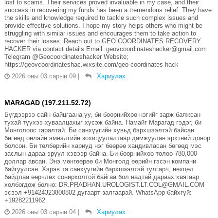
lost to scams. Their services proved invaluable in my case, and their
success in recovering my funds has been a tremendous relief. They have
the skills and knowledge required to tackle such complex issues and
provide effective solutions. I hope my story helps others who might be
struggling with similar issues and encourages them to take action to
recover their losses. Reach out to GEO COORDINATES RECOVERY
HACKER via contact details Email: geovcoordinateshacker@gmail.com
Telegram @Geocoordinateshacker Website;
https://geovcoordinateshac.wixsite.com/geo-coordinates-hack
2026 оны 03 сарын 09
|
Хариулах
MARAGAD (197.211.52.72)
Бүгдээрээ сайн байцгаана уу, би бөөрнийхөө нэгийг зарж баяжсан
тухай түүхээ хуваалцахыг хүсэж байна. Намайг Марагад гэдэг, би
Монголоос гаралтай. Би санхүүгийн хувьд бэрхшээлтэй байсан
бөгөөд онлайн эмнэлгийн зохицуулалтаар дамжуулан эрхтний донор
болсон. Би төлбөрийн хариуд нэг бөөрөө хандивласан бөгөөд мэс
заслын дараа эрүүл хэвээр байна. Би бөөрнийхөө төлөө 780,000
доллар авсан. Энэ мөнгөөрөө би Монголд өөрийн гэсэн компани
байгуулсан. Хэрэв та санхүүгийн бэрхшээлтэй тулгарч, нөхцөл
байдлаа өөрчлөх сонирхолтой байгаа бол надтай дараах хаягаар
холбогдож болно: DR.PRADHAN.UROLOGIST.LT.COL@GMAIL.COM
эсвэл +91424323800802 дугаарт залгаарай. WhatsApp байхгүй:
+19282211962.
2026 оны 03 сарын 04
|
Хариулах