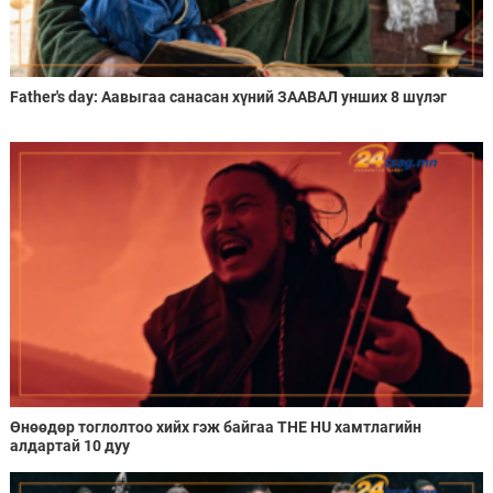
Father's day: Аавыгаа санасан хүний ЗААВАЛ унших 8 шүлэг
Өнөөдөр тоглолтоо хийх гэж байгаа THE HU хамтлагийн
алдартай 10 дуу