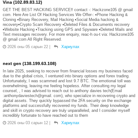
Vina (102.89.83.12)
GET THE BEST HACKING SERVICE‼️ contact -: Hackzone105 @ gmail
com. Here Are List Of Hacking Services We Offer-: ▪️Phone Hacking &
Cloning ▪️Binary Recovery, Mail Hacking ▪️Social Media hacking &
recovery▪️Crypto Scam Recovery ▪️Deleted Files & Documents recovery
▪️Website Hacking ▪️Tracking using GPS and Spyware ▪️Deleted Mails and
Text messages recovery. For more enquiry, reac-h ou-t via: Hackzone105
@ gmail com All Right Reserved.
2026 оны 05 сарын 22
|
Хариулах
next gen (138.199.63.108)
In late 2025, seeking to recover from financial losses my business faced
due to the global crisis, I ventured into binary options and forex trading.
Unfortunately, I was scammed and lost 9.7 BTC. The emotional toll was
overwhelming, leaving me feeling hopeless. After consulting my legal
counsel, , I was advised to reach out to anthony davies tech(Email
:anthonydaviestech@gmail. com), who specialize in recovering crypto and
digital assets. They quickly bypassed the 2FA security on the exchange
platforms and successfully recovered my funds. Their deep knowledge
and skill in crypto recovery are truly unparalleled, and I consider myself
incredibly fortunate to have reached out to them
2026 оны 03 сарын 12
|
Хариулах