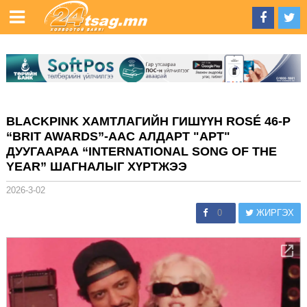
BLACKPINK ХАМТЛАГИЙН ГИШҮҮН ROSÉ 46‑Р
“BRIT AWARDS”-ААС АЛДАРТ "APT"
ДУУГААРАА “INTERNATIONAL SONG OF THE
YEAR” ШАГНАЛЫГ ХҮРТЖЭЭ
2026-3-02
0
ЖИРГЭХ