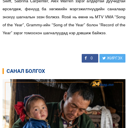
Swift, Sabrina Carpenter, Alex Warren зэрэг алдартай дуучидтай
өрсөлдөж, фенүүд ба хөгжмийн мэргэжилтнүүдийн саналаар
энэхүү шагналын эзэн болжээ. Rosé нь өмнө нь MTV VMA “Song
of the Year”, Grammy‑ийн “Song of the Year” болон “Record of the
Year” зэрэг томоохон шагналуудад нэр дэвшиж байжээ.
0
ЖИРГЭХ
САНАЛ БОЛГОХ