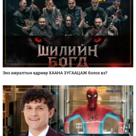
Энэ амралтын өдрөөр ХААНА ЗУГААЦАЖ болох вэ?