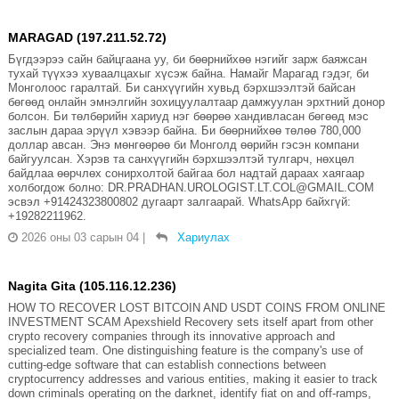
MARAGAD (197.211.52.72)
Бүгдээрээ сайн байцгаана уу, би бөөрнийхөө нэгийг зарж баяжсан
тухай түүхээ хуваалцахыг хүсэж байна. Намайг Марагад гэдэг, би
Монголоос гаралтай. Би санхүүгийн хувьд бэрхшээлтэй байсан
бөгөөд онлайн эмнэлгийн зохицуулалтаар дамжуулан эрхтний донор
болсон. Би төлбөрийн хариуд нэг бөөрөө хандивласан бөгөөд мэс
заслын дараа эрүүл хэвээр байна. Би бөөрнийхөө төлөө 780,000
доллар авсан. Энэ мөнгөөрөө би Монголд өөрийн гэсэн компани
байгуулсан. Хэрэв та санхүүгийн бэрхшээлтэй тулгарч, нөхцөл
байдлаа өөрчлөх сонирхолтой байгаа бол надтай дараах хаягаар
холбогдож болно: DR.PRADHAN.UROLOGIST.LT.COL@GMAIL.COM
эсвэл +91424323800802 дугаарт залгаарай. WhatsApp байхгүй:
+19282211962.
2026 оны 03 сарын 04
|
Хариулах
Nagita Gita (105.116.12.236)
HOW TO RECOVER LOST BITCOIN AND USDT COINS FROM ONLINE
INVESTMENT SCAM Apexshield Recovery sets itself apart from other
crypto recovery companies through its innovative approach and
specialized team. One distinguishing feature is the company's use of
cutting-edge software that can establish connections between
cryptocurrency addresses and various entities, making it easier to track
down criminals operating on the darknet, identify fiat on and off-ramps,