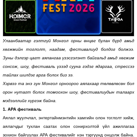
Улаанбаатар гэлтгүй Монгол орны өнцөг булан бүрд амьд
хөгжмийн тоглолт, наадам, фестивалиуд
болдог
болжээ.
Зуны дэлгэр цаг
т
аялангаа үзэсгэлэнт байгаль
д амьд хөгжим
сонсож, шоу, фестиваль үзээд сууна гэдэг ядаргаа, стрессээ
тайлах шилдэг арга болох биз ээ.
Хэрвээ та энэ зун Монгол орноороо аялахаар төлөвлөсөн бол
орон нутагт болох томоохон шоу, фестивалиудын талаарх
мэдээллийг хүргэж байна.
1. АРА фестиваль
Аялал жуулчлал, энтертайнмэнтийн хамгийн олон тоглолт хийж,
аялагчдыг тухлан саатах олон сонирхолтой үйл ажиллагаа
зохион байгуулах АРА фестивалийг нэн тэргүүнд онцолж байна.