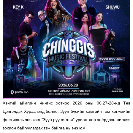
Хэнтий аймгийн Чингис хотноо 2026 оны 06.27-28-нд Төв
Цэнгэлдэх Хүрээлэнд болно. Зүүн бүсийн хамгийн том хөгжмийн
фестиваль энэ жил "Зүүн рүү аялъя" уриан дор хоёрдахь жилдээ
зохион байгуулагдах гэж байгаа нь энэ юм.