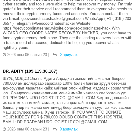
cyber security and tools were able to help me recover my money. I’m truly
grateful for their service and I recommend them to everyone who needs to
recover their cryptocurrency funds and accounts. You can contact them
via Email: geovcoordinateshacker@gmail.com WhatsApp ( +1 ( 318 ) 203-
3657 ) Telegram @Geocoordinateshacker Website:
https://geovcoordinateshac.wixsite.com/geo-coordinates-hack With
WIZARD GEO COORDINATES RECOVERY HACKER, you don’t have to
face cryptocurrency theft alone. They are the leading recovery hacker with
a track record of success, dedicated to helping you recover what’s
rightfully yours.
2026 оны 06 сарын 23
|
Хариулах
DR. ADITY (105.119.30.167)
ШУУД МЭДЭЭ Энэ нь Адити Апрадхан эмнэлгийн эмнэлэг бөөрөө
780,000 ам.доллараар зарахаар 100% бэлэн байгаа эрүүл бөөрний
доноруудыг яаралтай хайж байгааг олон нийтэд мэдэгдэх зорилготой
юм. Сонирхсон хандивлагчид манай имэйл хаягаар холбогдоно уу:
DR.PRADHAN.URO LOGIST.LT.COL@GMAIL. COM бид танд хамгийн
их сэтгэл ханамжийг амлаж, таны яаралтай шаардлагыг хүлээж
байна, учир нь манай өвчтөнүүд бөөр шилжүүлэн суулгах мэс заслыг
маш их хүлээж байна. Хүнд этгэсэн. IF YOU WANT TO DONATE
YOUR KIDDEY FOR $ 780,000.OOUSD CONTACT THIS HOSPITAL
EMAIL: DR.PRADHAN.UROLOGIST.LT.COL@GMAIL.COM
2026 оны 06 сарын 23
|
Хариулах