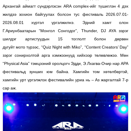
Архангай аймагт сүндэрлэсэн ARA complex-ийг түшиглэн 4 дэх
жилдээ зохион байгуулах болсон тус фестиваль 2026.07.01-
2026.08.01 хүртэл үргэлжилнэ. Эдний хамт олон
Г.Ариунбаатарын “Монгол Сонгодог”, Thunder, DJ AYA зэрэг
шилдэг артистуудын 15 тоглолт болон дөрвөн
дугуйт мото түрээс, “Quiz Night with Miko”, “Content Creators’ Day”
зэрэг сонирхолтой арга хэмжээнүүд хийхээр төлөвлөжээ. Мөн
“Physical Asia” тэмцээний оролцогч Эдди, Э.Лхагва-Очир нар АРА
фестивальд зунших юм байна. Хамгийн том хөтөлбөртэй,
хамгийн урт үргэлжлэх фестивалийн уриа нь – Аз жаргалтай 7-р
сар аж.