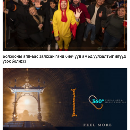
Болзооны апп-аас залхсан ганц биечүүд амьд уулзалтыг илүүд
үзэх болжээ