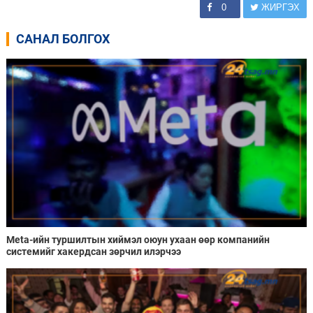
0
ЖИРГЭХ
САНАЛ БОЛГОХ
Meta-ийн туршилтын хиймэл оюун ухаан өөр компанийн
системийг хакердсан зөрчил илэрчээ