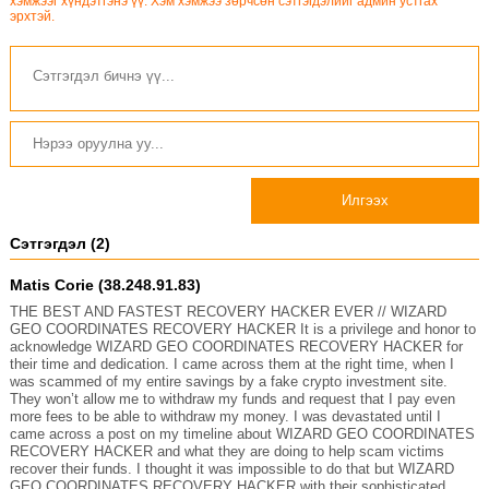
хэмжээг хүндэтгэнэ үү. Хэм хэмжээ зөрчсөн сэтгэгдэлийг админ устгах
эрхтэй.
Илгээх
Сэтгэгдэл (2)
Matis Corie (38.248.91.83)
THE BEST AND FASTEST RECOVERY HACKER EVER // WIZARD
GEO COORDINATES RECOVERY HACKER It is a privilege and honor to
acknowledge WIZARD GEO COORDINATES RECOVERY HACKER for
their time and dedication. I came across them at the right time, when I
was scammed of my entire savings by a fake crypto investment site.
They won’t allow me to withdraw my funds and request that I pay even
more fees to be able to withdraw my money. I was devastated until I
came across a post on my timeline about WIZARD GEO COORDINATES
RECOVERY HACKER and what they are doing to help scam victims
recover their funds. I thought it was impossible to do that but WIZARD
GEO COORDINATES RECOVERY HACKER with their sophisticated