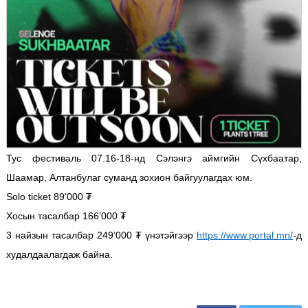
Тус фестиваль 07.16-18-нд Сэлэнгэ аймгийн Сүхбаатар,
Шаамар, Алтанбулаг суманд зохион байгуулагдах юм.
Solo ticket 89’000 ₮
Хосын тасалбар 166’000 ₮
3 найзын тасалбар 249’000 ₮ үнэтэйгээр
https://www.portal.mn/
-д
худалдаалагдаж байна.