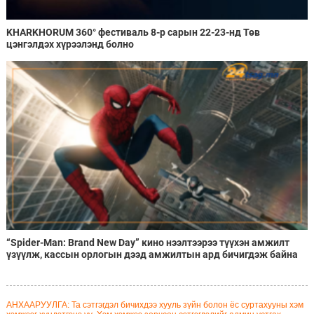
KHARKHORUM 360° фестиваль 8-р сарын 22-23-нд Төв
цэнгэлдэх хүрээлэнд болно
“Spider-Man: Brand New Day” кино нээлтээрээ түүхэн амжилт
үзүүлж, кассын орлогын дээд амжилтын ард бичигдэж байна
АНХААРУУЛГА: Та сэтгэгдэл бичихдээ хууль зүйн болон ёс суртахууны хэм