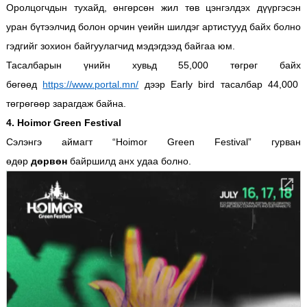
Оролцогчдын тухайд, өнгөрсөн жил төв цэнгэлдэх дүүргэсэн
уран бүтээлчид болон орчин үеийн шилдэг артистууд байх болно
гэдгийг зохион байгуулагчид мэдэгдээд байгаа юм.
Тасалбарын үнийн хувьд 55,000 төгрөг байх
бөгөөд
https://www.portal.mn/
дээр Early bird тасалбар 44,000
төгрөгөөр зарагдаж байна.
4. Hoimor Green Festival
Сэлэнгэ аймагт “Hoimor Green Festival” гурван
өдөр
дөрвөн
байршилд анх удаа болно.