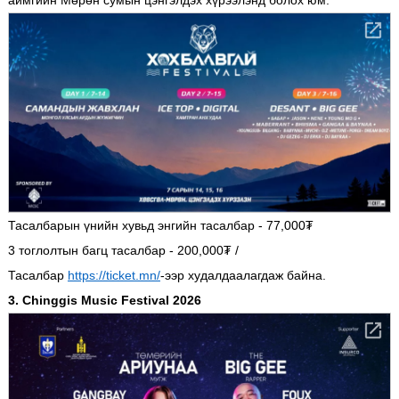
аймгийн Мөрөн сумын цэнгэлдэх хүрээлэнд болох юм.
Тасалбарын үнийн хувьд энгийн тасалбар - 77,000₮
3 тоглолтын багц тасалбар - 200,000₮ /
Тасалбар
https://ticket.mn/
-ээр худалдаалагдаж байна.
3. Chinggis Music Festival 2026