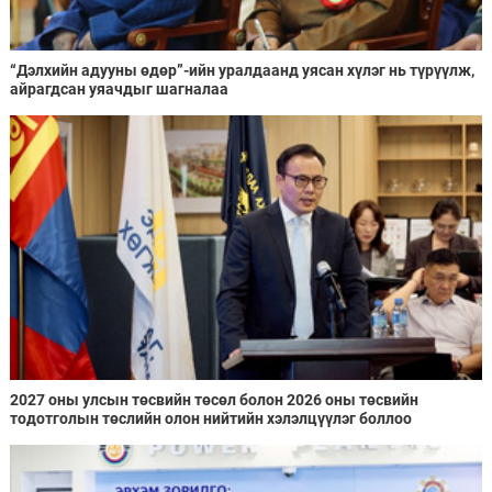
“Дэлхийн адууны өдөр”-ийн уралдаанд уясан хүлэг нь түрүүлж,
айрагдсан уяачдыг шагналаа
2027 оны улсын төсвийн төсөл болон 2026 оны төсвийн
тодотголын төслийн олон нийтийн хэлэлцүүлэг боллоо