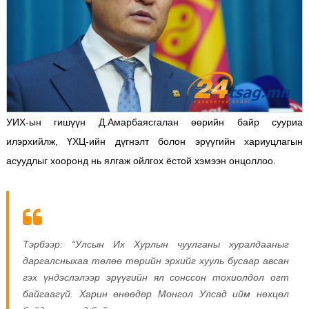
УИХ-ын гишүүн Д.Амарбаясгалан өөрийн байр сууриа
илэрхийлж, ҮХЦ-ийн дүгнэлт болон эрүүгийн хариуцлагын
асуудлыг хооронд нь ялгаж ойлгох ёстой хэмээн онцоллоо.
Тэрбээр: “Улсын Их Хурлын чуулганы хуралдааныг
даргалсныхаа төлөө төрийн эрхийг хууль бусаар авсан
гэх үндэслэлээр эрүүгийн ял сонссон тохиолдол огт
байгаагүй. Харин өнөөдөр Монгол Улсад ийм нөхцөл