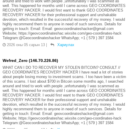
around and tried to work with people ,unfortunately I was scammed as
well. This happened for months until I came across GEO COORDINATES
RECOVERY HACKER. I would first want to thank GEO COORDINATES
RECOVERY HACKER for their professional support and unshakable
devotion, which resulted in the successful recovery of my money. I would
highly recommend them to anyone in need of such services. Details for
getting in touch: Email: Email: geovcoordinateshacker@gmail.com
Website; https://geovcoordinateshac.wixsite.com/geo-coordinates-hack
Telegram:@Geocoordinateshacker WhatsApp; +1 ( 579 ) 397 1584
2026 оны 05 сарын 13
|
Хариулах
Wefred_Zero (146.70.226.86)
WHAT CAN I DO TO RECOVER MY STOLEN BITCOIN? CONSULT //
GEO COORDINATES RECOVERY HACKER I have read a lot of stories
about people losing money to investment scams. I too have been a victim
of this scams. I lost about $700 in Bitcoin some months ago, I searched
around and tried to work with people ,unfortunately I was scammed as
well. This happened for months until I came across GEO COORDINATES
RECOVERY HACKER. I would first want to thank GEO COORDINATES
RECOVERY HACKER for their professional support and unshakable
devotion, which resulted in the successful recovery of my money. I would
highly recommend them to anyone in need of such services. Details for
getting in touch: Email: Email: geovcoordinateshacker@gmail.com
Website; https://geovcoordinateshac.wixsite.com/geo-coordinates-hack
Telegram:@Geocoordinateshacker WhatsApp; +1 ( 579 ) 397 1584