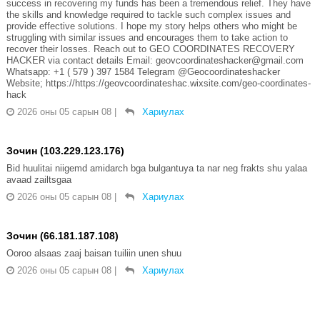
success in recovering my funds has been a tremendous relief. They have
the skills and knowledge required to tackle such complex issues and
provide effective solutions. I hope my story helps others who might be
struggling with similar issues and encourages them to take action to
recover their losses. Reach out to GEO COORDINATES RECOVERY
HACKER via contact details Email: geovcoordinateshacker@gmail.com
Whatsapp: +1 ( 579 ) 397 1584 Telegram @Geocoordinateshacker
Website; https://https://geovcoordinateshac.wixsite.com/geo-coordinates-
hack
2026 оны 05 сарын 08
|
Хариулах
Зочин (103.229.123.176)
Bid huulitai niigemd amidarch bga bulgantuya ta nar neg frakts shu yalaa
avaad zailtsgaa
2026 оны 05 сарын 08
|
Хариулах
Зочин (66.181.187.108)
Ooroo alsaas zaaj baisan tuiliin unen shuu
2026 оны 05 сарын 08
|
Хариулах