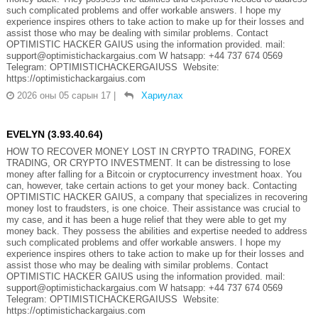
such complicated problems and offer workable answers. I hope my
experience inspires others to take action to make up for their losses and
assist those who may be dealing with similar problems. Contact
OPTIMISTIC HACKER GAIUS using the information provided. mail:
support@optimistichackargaius.com W hatsapp: +44 737 674 0569
Telegram: OPTIMISTICHACKERGAIUSS Website:
https://optimistichackargaius.com
2026 оны 05 сарын 17
|
Хариулах
EVELYN (3.93.40.64)
HOW TO RECOVER MONEY LOST IN CRYPTO TRADING, FOREX
TRADING, OR CRYPTO INVESTMENT. It can be distressing to lose
money after falling for a Bitcoin or cryptocurrency investment hoax. You
can, however, take certain actions to get your money back. Contacting
OPTIMISTIC HACKER GAIUS, a company that specializes in recovering
money lost to fraudsters, is one choice. Their assistance was crucial to
my case, and it has been a huge relief that they were able to get my
money back. They possess the abilities and expertise needed to address
such complicated problems and offer workable answers. I hope my
experience inspires others to take action to make up for their losses and
assist those who may be dealing with similar problems. Contact
OPTIMISTIC HACKER GAIUS using the information provided. mail:
support@optimistichackargaius.com W hatsapp: +44 737 674 0569
Telegram: OPTIMISTICHACKERGAIUSS Website:
https://optimistichackargaius.com