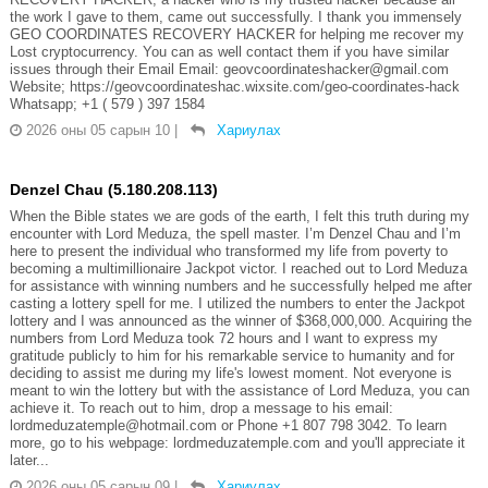
the work I gave to them, came out successfully. I thank you immensely
GEO COORDINATES RECOVERY HACKER for helping me recover my
Lost cryptocurrency. You can as well contact them if you have similar
issues through their Email Email: geovcoordinateshacker@gmail.com
Website; https://geovcoordinateshac.wixsite.com/geo-coordinates-hack
Whatsapp; +1 ( 579 ) 397 1584
2026 оны 05 сарын 10
|
Хариулах
Denzel Chau (5.180.208.113)
When the Bible states we are gods of the earth, I felt this truth during my
encounter with Lord Meduza, the spell master. I’m Denzel Chau and I’m
here to present the individual who transformed my life from poverty to
becoming a multimillionaire Jackpot victor. I reached out to Lord Meduza
for assistance with winning numbers and he successfully helped me after
casting a lottery spell for me. I utilized the numbers to enter the Jackpot
lottery and I was announced as the winner of $368,000,000. Acquiring the
numbers from Lord Meduza took 72 hours and I want to express my
gratitude publicly to him for his remarkable service to humanity and for
deciding to assist me during my life's lowest moment. Not everyone is
meant to win the lottery but with the assistance of Lord Meduza, you can
achieve it. To reach out to him, drop a message to his email:
lordmeduzatemple@hotmail.com or Phone +1 807 798 3042. To learn
more, go to his webpage: lordmeduzatemple.com and you'll appreciate it
later...
2026 оны 05 сарын 09
|
Хариулах