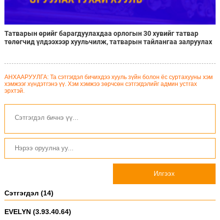
Татварын өрийг барагдуулахдаа орлогын 30 хувийг татвар
төлөгчид үлдээхээр хуульчилж, татварын тайлангаа залруулах
хугацааг хоёр жил болгон сунгажээ
АНХААРУУЛГА: Та сэтгэгдэл бичихдээ хууль зүйн болон ёс суртахууны хэм
хэмжээг хүндэтгэнэ үү. Хэм хэмжээ зөрчсөн сэтгэгдэлийг админ устгах
эрхтэй.
Илгээх
Сэтгэгдэл (14)
EVELYN (3.93.40.64)