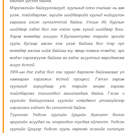
байдал үүсээд байна.
Мэргэжлийн байгууллагууд, хуульчид олон талаас нь авч
үзэж, тайлбарлан, эцсийн шийдвэрийг хуульд нийцүүлэн
гаргана гэсэн хүлээлттэй байна.
Улсын Их Хурлын
шийдвэр гэдэг бол хэн нэгэн хувь хүний шийдвэр биш.
Хэрэв өнөөдөр гишүүн Х.Булгантуяаг төрийн эрхийг
хууль бусаар авсан гэж үзэж байгаа бол тэр хүн
өнөөдөр ажлаа хийж байгаа юу, ямар тамга тэмдэг, эрх
мэдэл хэрэгжүүлж байгаа вэ гэдэг асуултыг өөрсдөөсөө
асуух ёстой.
УИХ-ын дэг гэдэг бол хэн хурал даргалж байгаагаас үл
хамааран хэрэгжих ёстой процесс. Гэтэл зарим
хуульчид зориудаар улс төрийн өнцөг гарган
тайлбарлах тохиолдол ажиглагдаж байна. Гэсэн ч
хуулийн байгууллага хуулийг хоёрдмол утгагүйгээр
хэрэглэнэ гэдэгт би итгэлтэй байна.
Түүнчлэн Үндсэн хуулийн Цэцийн дүгнэлт болон
эрүүгийн асуудал нь хоорондоо тусдаа ойлголт. Үндсэн
хуулийн Цэцээр Үндсэн хууль зөрчсөн эсэхийг хэлэлцэх