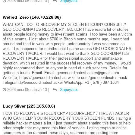
2026 оны 05 сарын 13
|
Хариулах
Wefred_Zero (146.70.226.86)
WHAT CAN I DO TO RECOVER MY STOLEN BITCOIN? CONSULT //
GEO COORDINATES RECOVERY HACKER I have read a lot of stories
about people losing money to investment scams. I too have been a victim
of this scams. I lost about $700 in Bitcoin some months ago, I searched
around and tried to work with people ,unfortunately I was scammed as
well. This happened for months until I came across GEO COORDINATES
RECOVERY HACKER. I would first want to thank GEO COORDINATES
RECOVERY HACKER for their professional support and unshakable
devotion, which resulted in the successful recovery of my money. I would
highly recommend them to anyone in need of such services. Details for
getting in touch: Email: Email: geovcoordinateshacker@gmail.com
Website; https://geovcoordinateshac.wixsite.com/geo-coordinates-hack
Telegram:@Geocoordinateshacker WhatsApp; +1 ( 579 ) 397 1584
2026 оны 05 сарын 13
|
Хариулах
Lucy Sliver (223.165.69.6)
HOW TO RECOVER STOLEN CRYPTOCURRENCY / HIRE A HACKER
WHO CAN HELP YOU IN RECOVERY YOUR STOLEN FUNDS Having a
reliable hacker matters a lot. I just thought about sharing this here to help
other people that may need this kind of service. Losing crypto to online
scammers is too rampant these days, scammers are getting more