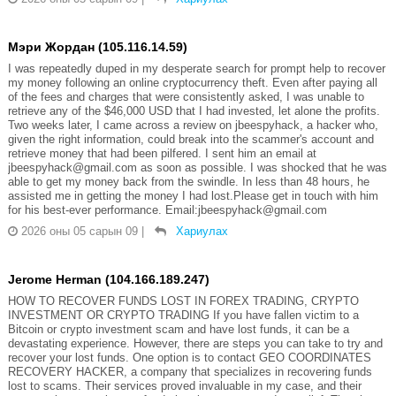
Мэри Жордан (105.116.14.59)
I was repeatedly duped in my desperate search for prompt help to recover
my money following an online cryptocurrency theft. Even after paying all
of the fees and charges that were consistently asked, I was unable to
retrieve any of the $46,000 USD that I had invested, let alone the profits.
Two weeks later, I came across a review on jbeespyhack, a hacker who,
given the right information, could break into the scammer's account and
retrieve money that had been pilfered. I sent him an email at
jbeespyhack@gmail.com as soon as possible. I was shocked that he was
able to get my money back from the swindle. In less than 48 hours, he
assisted me in getting the money I had lost.Please get in touch with him
for his best-ever performance. Email:jbeespyhack@gmail.com
2026 оны 05 сарын 09
|
Хариулах
Jerome Herman (104.166.189.247)
HOW TO RECOVER FUNDS LOST IN FOREX TRADING, CRYPTO
INVESTMENT OR CRYPTO TRADING If you have fallen victim to a
Bitcoin or crypto investment scam and have lost funds, it can be a
devastating experience. However, there are steps you can take to try and
recover your lost funds. One option is to contact GEO COORDINATES
RECOVERY HACKER, a company that specializes in recovering funds
lost to scams. Their services proved invaluable in my case, and their