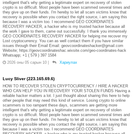
intelligent that's why getting a legitimate expert on recovery of stolen
crypto is so difficult. Most people have been scammed several times and
they give up on their funds. I'm hereby to let all scam victims know that
recovery is possible when you contact the right source, i am saying this
because I was a victim too. I recommend GEO COORDINATES
RECOVERY HACKER, a hacker who is my trusted hacker because all
the work I gave to them, came out successfully. I thank you immensely
GEO COORDINATES RECOVERY HACKER for helping me recover my
Lost cryptocurrency. You can as well contact them if you have similar
issues through their Email Email: geovcoordinateshacker@gmail.com
Website; https://geovcoordinateshac.wixsite.com/geo-coordinates-hack
Whatsapp; +1 ( 579 ) 397 1584
2026 оны 05 сарын 10
|
Хариулах
Lucy Sliver (223.165.69.6)
HOW TO RECOVER STOLEN CRYPTOCURRENCY / HIRE A HACKER
WHO CAN HELP YOU IN RECOVERY YOUR STOLEN FUNDS Having a
reliable hacker matters a lot. I just thought about sharing this here to help
other people that may need this kind of service. Losing crypto to online
scammers is too rampant these days, scammers are getting more
intelligent that's why getting a legitimate expert on recovery of stolen
crypto is so difficult. Most people have been scammed several times and
they give up on their funds. I'm hereby to let all scam victims know that
recovery is possible when you contact the right source, i am saying this
because I was a victim too. I recommend GEO COORDINATES
RECOVERY HACKER, a hacker who is my trusted hacker because all