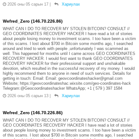
2026 оны 05 сарын 17
|
Хариулах
Wefred_Zero (146.70.226.86)
WHAT CAN I DO TO RECOVER MY STOLEN BITCOIN? CONSULT //
GEO COORDINATES RECOVERY HACKER I have read a lot of stories
about people losing money to investment scams. I too have been a victim
of this scams. I lost about $700 in Bitcoin some months ago, I searched
around and tried to work with people ,unfortunately I was scammed as
well. This happened for months until I came across GEO COORDINATES
RECOVERY HACKER. I would first want to thank GEO COORDINATES
RECOVERY HACKER for their professional support and unshakable
devotion, which resulted in the successful recovery of my money. I would
highly recommend them to anyone in need of such services. Details for
getting in touch: Email: Email: geovcoordinateshacker@gmail.com
Website; https://geovcoordinateshac.wixsite.com/geo-coordinates-hack
Telegram:@Geocoordinateshacker WhatsApp; +1 ( 579 ) 397 1584
2026 оны 05 сарын 13
|
Хариулах
Wefred_Zero (146.70.226.86)
WHAT CAN I DO TO RECOVER MY STOLEN BITCOIN? CONSULT //
GEO COORDINATES RECOVERY HACKER I have read a lot of stories
about people losing money to investment scams. I too have been a victim
of this scams. I lost about $700 in Bitcoin some months ago, I searched