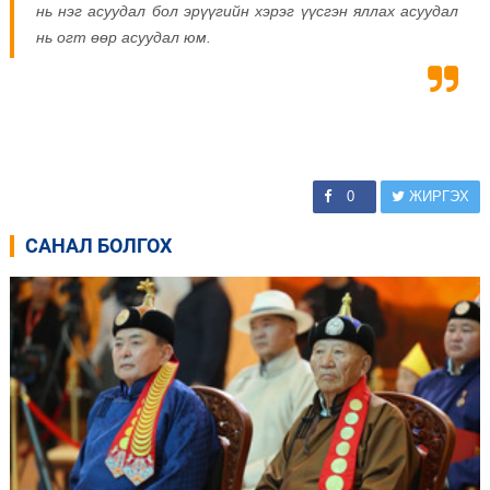
нь нэг асуудал бол эрүүгийн хэрэг үүсгэн яллах асуудал
нь огт өөр асуудал юм.
0
ЖИРГЭХ
САНАЛ БОЛГОХ