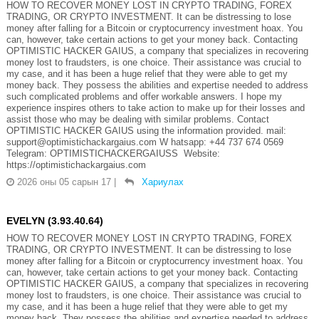
HOW TO RECOVER MONEY LOST IN CRYPTO TRADING, FOREX
TRADING, OR CRYPTO INVESTMENT. It can be distressing to lose
money after falling for a Bitcoin or cryptocurrency investment hoax. You
can, however, take certain actions to get your money back. Contacting
OPTIMISTIC HACKER GAIUS, a company that specializes in recovering
money lost to fraudsters, is one choice. Their assistance was crucial to
my case, and it has been a huge relief that they were able to get my
money back. They possess the abilities and expertise needed to address
such complicated problems and offer workable answers. I hope my
experience inspires others to take action to make up for their losses and
assist those who may be dealing with similar problems. Contact
OPTIMISTIC HACKER GAIUS using the information provided. mail:
support@optimistichackargaius.com W hatsapp: +44 737 674 0569
Telegram: OPTIMISTICHACKERGAIUSS Website:
https://optimistichackargaius.com
2026 оны 05 сарын 17
|
Хариулах
EVELYN (3.93.40.64)
HOW TO RECOVER MONEY LOST IN CRYPTO TRADING, FOREX
TRADING, OR CRYPTO INVESTMENT. It can be distressing to lose
money after falling for a Bitcoin or cryptocurrency investment hoax. You
can, however, take certain actions to get your money back. Contacting
OPTIMISTIC HACKER GAIUS, a company that specializes in recovering
money lost to fraudsters, is one choice. Their assistance was crucial to
my case, and it has been a huge relief that they were able to get my
money back. They possess the abilities and expertise needed to address