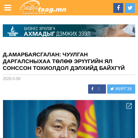
Д.АМАРБАЯСГАЛАН: ЧУУЛГАН
ДАРГАЛСНЫХАА ТӨЛӨӨ ЭРҮҮГИЙН ЯЛ
СОНССОН ТОХИОЛДОЛ ДЭЛХИЙД БАЙХГҮЙ
2026-5-08
0
ЖИРГЭХ