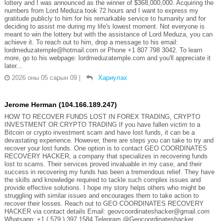
lottery and I was announced as the winner of $368,000,000. Acquiring the
numbers from Lord Meduza took 72 hours and I want to express my
gratitude publicly to him for his remarkable service to humanity and for
deciding to assist me during my life's lowest moment. Not everyone is
meant to win the lottery but with the assistance of Lord Meduza, you can
achieve it. To reach out to him, drop a message to his email:
lordmeduzatemple@hotmail.com or Phone +1 807 798 3042. To learn
more, go to his webpage: lordmeduzatemple.com and you'll appreciate it
later...
2026 оны 05 сарын 09
|
Хариулах
Jerome Herman (104.166.189.247)
HOW TO RECOVER FUNDS LOST IN FOREX TRADING, CRYPTO
INVESTMENT OR CRYPTO TRADING If you have fallen victim to a
Bitcoin or crypto investment scam and have lost funds, it can be a
devastating experience. However, there are steps you can take to try and
recover your lost funds. One option is to contact GEO COORDINATES
RECOVERY HACKER, a company that specializes in recovering funds
lost to scams. Their services proved invaluable in my case, and their
success in recovering my funds has been a tremendous relief. They have
the skills and knowledge required to tackle such complex issues and
provide effective solutions. I hope my story helps others who might be
struggling with similar issues and encourages them to take action to
recover their losses. Reach out to GEO COORDINATES RECOVERY
HACKER via contact details Email: geovcoordinateshacker@gmail.com
Whatsapp: +1 ( 579 ) 397 1584 Telegram @Geocoordinateshacker