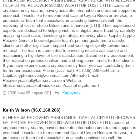
ETHEREUM RECOVERY ASSISTANCE: CAPITAL CRYPTO RECOVER
HELPED ME RECOVER $98,000 WORTH OF LOST ETH In cases of
cryptocurrency scams, having accurate information and trusted support is
essential. I would like to recommend Capital Crypto Recover Service, a
professional team that specializes in assisting individuals with the
recovery of lost or stolen Bitcoin and Ethereum (ETH). Their experienced
experts are dedicated to helping victims of digital asset fraud by carefully
analyzing each case, developing strategic recovery plans, Capital Crypto
Recover Service knowledgeable team's primary goals are to satisfy
clients and offer significant support and working diligently toward fund
retrieval. The team is committed to providing reliable assistance and
maintaining a high level of client satisfaction. Based on my assessment,
their reputation professionalism and a strong commitment to their clients.
If you have experienced a cryptocurrency loss, you can contacting them
for further assistance Phone (Call/Text): +1 (336) 390-6684 Email:
Capitalcryptorecover@zohomail.com Alternate Email:
Recoverycapital@fastservice.com Website:
https://recovercapital.wixsite.com/capital-crypto-rec-1
2026 оны 05 сарын 07
|
Хариулах
Keith Wilson (96.0.160.206)
ETHEREUM RECOVERY ASSISTANCE: CAPITAL CRYPTO RECOVER
HELPED ME RECOVER $98,000 WORTH OF LOST ETH In cases of
cryptocurrency scams, having accurate information and trusted support is
essential. I would like to recommend Capital Crypto Recover Service, a
professional team that specializes in assisting individuals with the