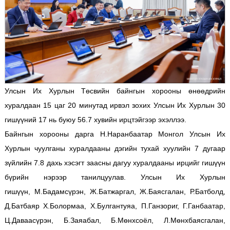
Улсын Их Хурлын Төсвийн байнгын хорооны өнөөдрийн
хуралдаан 15 цаг 20 минутад ирвэл зохих Улсын Их Хурлын 30
гишүүний 17 нь буюу 56.7 хувийн ирцтэйгээр эхэллээ.
Байнгын хорооны дарга Н.Наранбаатар Монгол Улсын Их
Хурлын чуулганы хуралдааны дэгийн тухай хуулийн 7 дугаар
зүйлийн 7.8 дахь хэсэгт заасны дагуу хуралдааны ирцийг гишүүн
бүрийн нэрээр танилцуулав. Улсын Их Хурлын
гишүүн,
М.Бадамсүрэн, Ж.Батжаргал, Ж.Баясгалан, Р.Батболд,
Д.Батбаяр Х.Болормаа, Х.Булгантуяа, П.Ганзориг, Г.Ганбаатар,
Ц.Даваасүрэн, Б.Заяабал, Б.Мөнхсоёл, Л.Мөнхбаясгалан,