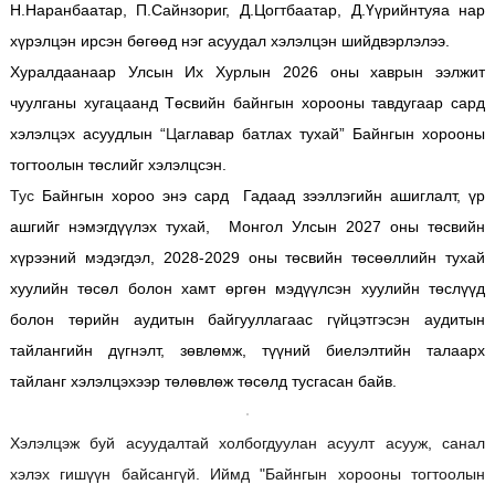
Н.Наранбаатар, П.Сайнзориг, Д.Цогтбаатар, Д.Үүрийнтуяа нар
хүрэлцэн ирсэн бөгөөд нэг асуудал хэлэлцэн шийдвэрлэлээ.
Хуралдаанаар Улсын Их Хурлын 2026 оны хаврын ээлжит
чуулганы хугацаанд Төсвийн байнгын хорооны тавдугаар сард
хэлэлцэх асуудлын “
Ц
аглавар батлах тухай” Байнгын хорооны
тогтоолын төслийг хэлэлцсэн.
Тус
Байнгын хороо энэ сард Гадаад зээллэгийн ашиглалт, үр
ашгийг нэмэгдүүлэх тухай, Монгол Улсын 2027 оны төсвийн
хүрээний мэдэгдэл, 2028-2029 оны төсвийн төсөөллийн тухай
хуулийн төсөл болон хамт өргөн мэдүүлсэн хуулийн төслүүд
болон төрийн аудитын байгууллагаас гүйцэтгэсэн аудитын
тайлангийн дүгнэлт, зөвлөмж, түүний биелэлтийн талаарх
тайланг хэлэлцэхээр төлөвлөж төсөлд тусгасан байв.
Хэлэлцэж буй асуудалтай холбогдуулан асуулт асууж, санал
хэлэх гишүүн байсангүй. Иймд "Байнгын хорооны тогтоолын