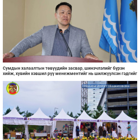
Сумдын халаалтын төвүүдийн засвар, шинэчлэлийг бүрэн
хийж, хувийн хэвшил рүү менежментийг нь шилжүүлсэн гэдгийг
онцоллоо