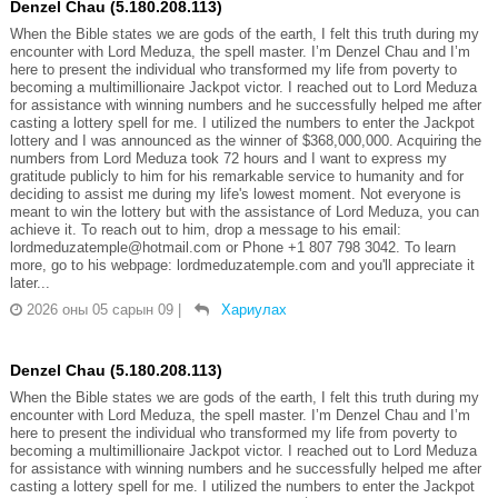
Denzel Chau (5.180.208.113)
When the Bible states we are gods of the earth, I felt this truth during my
encounter with Lord Meduza, the spell master. I’m Denzel Chau and I’m
here to present the individual who transformed my life from poverty to
becoming a multimillionaire Jackpot victor. I reached out to Lord Meduza
for assistance with winning numbers and he successfully helped me after
casting a lottery spell for me. I utilized the numbers to enter the Jackpot
lottery and I was announced as the winner of $368,000,000. Acquiring the
numbers from Lord Meduza took 72 hours and I want to express my
gratitude publicly to him for his remarkable service to humanity and for
deciding to assist me during my life's lowest moment. Not everyone is
meant to win the lottery but with the assistance of Lord Meduza, you can
achieve it. To reach out to him, drop a message to his email:
lordmeduzatemple@hotmail.com or Phone +1 807 798 3042. To learn
more, go to his webpage: lordmeduzatemple.com and you'll appreciate it
later...
2026 оны 05 сарын 09
|
Хариулах
Denzel Chau (5.180.208.113)
When the Bible states we are gods of the earth, I felt this truth during my
encounter with Lord Meduza, the spell master. I’m Denzel Chau and I’m
here to present the individual who transformed my life from poverty to
becoming a multimillionaire Jackpot victor. I reached out to Lord Meduza
for assistance with winning numbers and he successfully helped me after
casting a lottery spell for me. I utilized the numbers to enter the Jackpot