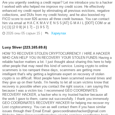
Are you urgently seeking a credit repair? Let me introduce you to a hacker
I worked with who helped me improve my credit score. He effectively
enhanced my credit report by eliminating all previous evictions, negative
collections, and DUIs from my credit history, and he also boosted my
FICO score to over 826 across all three credit bureaus. You can contact
him via email at H A C K M A V E N S 5 [AT] G M A I L [DOT] COM or at
[+] [1] [2 0 9] [4 1 7] – [1 9 5 7].
2026 оны 05 сарын 15
|
Хариулах
Lucy Sliver (223.165.69.6)
HOW TO RECOVER STOLEN CRYPTOCURRENCY / HIRE A HACKER
WHO CAN HELP YOU IN RECOVERY YOUR STOLEN FUNDS Having a
reliable hacker matters a lot. I just thought about sharing this here to help
other people that may need this kind of service. Losing crypto to online
scammers is too rampant these days, scammers are getting more
intelligent that's why getting a legitimate expert on recovery of stolen
crypto is so difficult. Most people have been scammed several times and
they give up on their funds. I'm hereby to let all scam victims know that
recovery is possible when you contact the right source, i am saying this
because I was a victim too. I recommend GEO COORDINATES
RECOVERY HACKER, a hacker who is my trusted hacker because all
the work I gave to them, came out successfully. I thank you immensely
GEO COORDINATES RECOVERY HACKER for helping me recover my
Lost cryptocurrency. You can as well contact them if you have similar
issues through their Email Email: geovcoordinateshacker@gmail.com