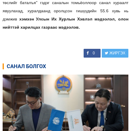
төслийг баталъя" гэдэг саналын томьёоллоор санал хураалт
явуулахад, хуралдаанд оролцсон гишүүдийн 55.6 хувь нь
дэмжив
хэмээн Улсын Их Хурлын Хэвлэл мэдээлэл, олон
нийттэй харилцах газраас мэдээлэв.
0
ЖИРГЭХ
САНАЛ БОЛГОХ