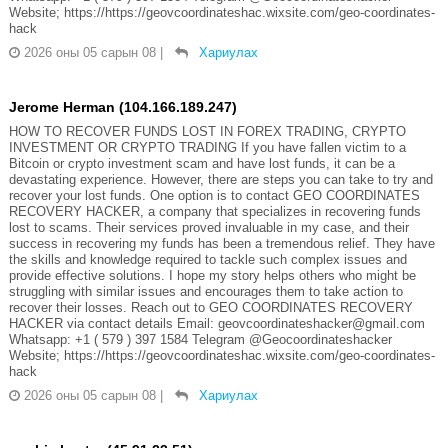
Website; https://https://geovcoordinateshac.wixsite.com/geo-coordinates-
hack
2026 оны 05 сарын 08
|
Хариулах
Jerome Herman (104.166.189.247)
HOW TO RECOVER FUNDS LOST IN FOREX TRADING, CRYPTO
INVESTMENT OR CRYPTO TRADING If you have fallen victim to a
Bitcoin or crypto investment scam and have lost funds, it can be a
devastating experience. However, there are steps you can take to try and
recover your lost funds. One option is to contact GEO COORDINATES
RECOVERY HACKER, a company that specializes in recovering funds
lost to scams. Their services proved invaluable in my case, and their
success in recovering my funds has been a tremendous relief. They have
the skills and knowledge required to tackle such complex issues and
provide effective solutions. I hope my story helps others who might be
struggling with similar issues and encourages them to take action to
recover their losses. Reach out to GEO COORDINATES RECOVERY
HACKER via contact details Email: geovcoordinateshacker@gmail.com
Whatsapp: +1 ( 579 ) 397 1584 Telegram @Geocoordinateshacker
Website; https://https://geovcoordinateshac.wixsite.com/geo-coordinates-
hack
2026 оны 05 сарын 08
|
Хариулах