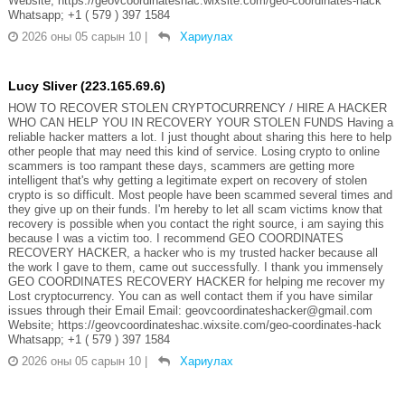
Website; https://geovcoordinateshac.wixsite.com/geo-coordinates-hack
Whatsapp; +1 ( 579 ) 397 1584
2026 оны 05 сарын 10
|
Хариулах
Lucy Sliver (223.165.69.6)
HOW TO RECOVER STOLEN CRYPTOCURRENCY / HIRE A HACKER
WHO CAN HELP YOU IN RECOVERY YOUR STOLEN FUNDS Having a
reliable hacker matters a lot. I just thought about sharing this here to help
other people that may need this kind of service. Losing crypto to online
scammers is too rampant these days, scammers are getting more
intelligent that's why getting a legitimate expert on recovery of stolen
crypto is so difficult. Most people have been scammed several times and
they give up on their funds. I'm hereby to let all scam victims know that
recovery is possible when you contact the right source, i am saying this
because I was a victim too. I recommend GEO COORDINATES
RECOVERY HACKER, a hacker who is my trusted hacker because all
the work I gave to them, came out successfully. I thank you immensely
GEO COORDINATES RECOVERY HACKER for helping me recover my
Lost cryptocurrency. You can as well contact them if you have similar
issues through their Email Email: geovcoordinateshacker@gmail.com
Website; https://geovcoordinateshac.wixsite.com/geo-coordinates-hack
Whatsapp; +1 ( 579 ) 397 1584
2026 оны 05 сарын 10
|
Хариулах