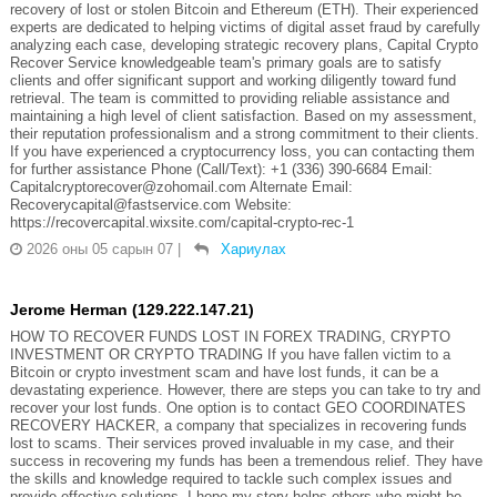
recovery of lost or stolen Bitcoin and Ethereum (ETH). Their experienced
experts are dedicated to helping victims of digital asset fraud by carefully
analyzing each case, developing strategic recovery plans, Capital Crypto
Recover Service knowledgeable team's primary goals are to satisfy
clients and offer significant support and working diligently toward fund
retrieval. The team is committed to providing reliable assistance and
maintaining a high level of client satisfaction. Based on my assessment,
their reputation professionalism and a strong commitment to their clients.
If you have experienced a cryptocurrency loss, you can contacting them
for further assistance Phone (Call/Text): +1 (336) 390-6684 Email:
Capitalcryptorecover@zohomail.com Alternate Email:
Recoverycapital@fastservice.com Website:
https://recovercapital.wixsite.com/capital-crypto-rec-1
2026 оны 05 сарын 07
|
Хариулах
Jerome Herman (129.222.147.21)
HOW TO RECOVER FUNDS LOST IN FOREX TRADING, CRYPTO
INVESTMENT OR CRYPTO TRADING If you have fallen victim to a
Bitcoin or crypto investment scam and have lost funds, it can be a
devastating experience. However, there are steps you can take to try and
recover your lost funds. One option is to contact GEO COORDINATES
RECOVERY HACKER, a company that specializes in recovering funds
lost to scams. Their services proved invaluable in my case, and their
success in recovering my funds has been a tremendous relief. They have
the skills and knowledge required to tackle such complex issues and
provide effective solutions. I hope my story helps others who might be