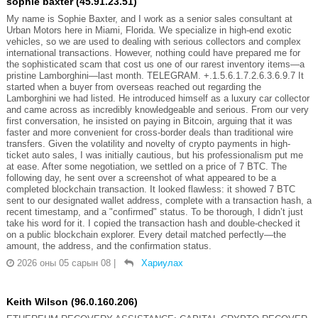
sophie baxter (45.91.23.51)
My name is Sophie Baxter, and I work as a senior sales consultant at
Urban Motors here in Miami, Florida. We specialize in high-end exotic
vehicles, so we are used to dealing with serious collectors and complex
international transactions. However, nothing could have prepared me for
the sophisticated scam that cost us one of our rarest inventory items—a
pristine Lamborghini—last month. TELEGRAM. +.1.5.6.1.7.2.6.3.6.9.7 It
started when a buyer from overseas reached out regarding the
Lamborghini we had listed. He introduced himself as a luxury car collector
and came across as incredibly knowledgeable and serious. From our very
first conversation, he insisted on paying in Bitcoin, arguing that it was
faster and more convenient for cross-border deals than traditional wire
transfers. Given the volatility and novelty of crypto payments in high-
ticket auto sales, I was initially cautious, but his professionalism put me
at ease. After some negotiation, we settled on a price of 7 BTC. The
following day, he sent over a screenshot of what appeared to be a
completed blockchain transaction. It looked flawless: it showed 7 BTC
sent to our designated wallet address, complete with a transaction hash, a
recent timestamp, and a "confirmed" status. To be thorough, I didn’t just
take his word for it. I copied the transaction hash and double-checked it
on a public blockchain explorer. Every detail matched perfectly—the
amount, the address, and the confirmation status.
2026 оны 05 сарын 08
|
Хариулах
Keith Wilson (96.0.160.206)