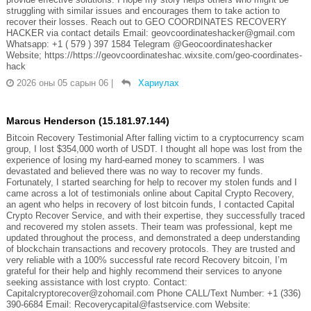
struggling with similar issues and encourages them to take action to
recover their losses. Reach out to GEO COORDINATES RECOVERY
HACKER via contact details Email: geovcoordinateshacker@gmail.com
Whatsapp: +1 ( 579 ) 397 1584 Telegram @Geocoordinateshacker
Website; https://https://geovcoordinateshac.wixsite.com/geo-coordinates-
hack
2026 оны 05 сарын 06
|
Хариулах
Marcus Henderson (15.181.97.144)
Bitcoin Recovery Testimonial After falling victim to a cryptocurrency scam
group, I lost $354,000 worth of USDT. I thought all hope was lost from the
experience of losing my hard-earned money to scammers. I was
devastated and believed there was no way to recover my funds.
Fortunately, I started searching for help to recover my stolen funds and I
came across a lot of testimonials online about Capital Crypto Recovery,
an agent who helps in recovery of lost bitcoin funds, I contacted Capital
Crypto Recover Service, and with their expertise, they successfully traced
and recovered my stolen assets. Their team was professional, kept me
updated throughout the process, and demonstrated a deep understanding
of blockchain transactions and recovery protocols. They are trusted and
very reliable with a 100% successful rate record Recovery bitcoin, I’m
grateful for their help and highly recommend their services to anyone
seeking assistance with lost crypto. Contact:
Capitalcryptorecover@zohomail.com Phone CALL/Text Number: +1 (336)
390-6684 Email: Recoverycapital@fastservice.com Website: