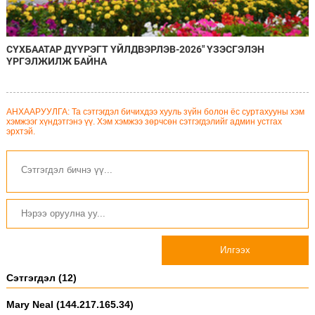
СҮХБААТАР ДҮҮРЭГТ ҮЙЛДВЭРЛЭВ-2026" ҮЗЭСГЭЛЭН
ҮРГЭЛЖИЛЖ БАЙНА
АНХААРУУЛГА: Та сэтгэгдэл бичихдээ хууль зүйн болон ёс суртахууны хэм
хэмжээг хүндэтгэнэ үү. Хэм хэмжээ зөрчсөн сэтгэгдэлийг админ устгах
эрхтэй.
Илгээх
Сэтгэгдэл (12)
Mary Neal (144.217.165.34)