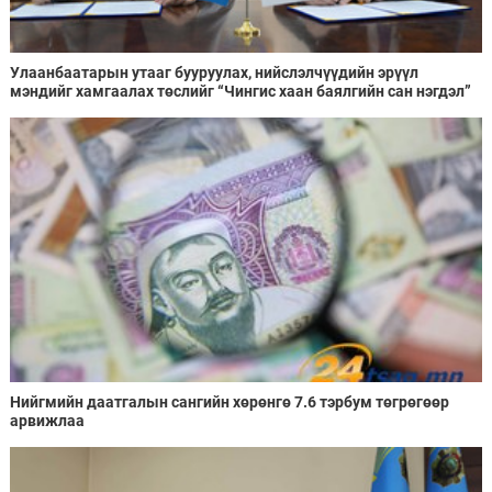
Улаанбаатарын утааг бууруулах, нийслэлчүүдийн эрүүл
мэндийг хамгаалах төслийг “Чингис хаан баялгийн сан нэгдэл”
ХХК-тай хамтран хэрэгжүүлнэ
Нийгмийн даатгалын сангийн хөрөнгө 7.6 тэрбум төгрөгөөр
арвижлаа