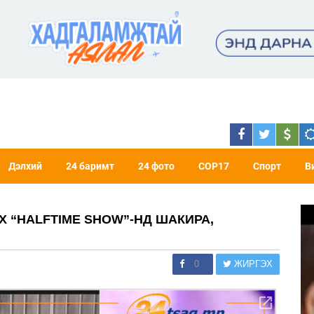
Дэлхий
24 баримт
24 фото
COP17
Спорт
В
 “HALFTIME SHOW”-НД ШАКИРА,
0
ЖИРГЭХ