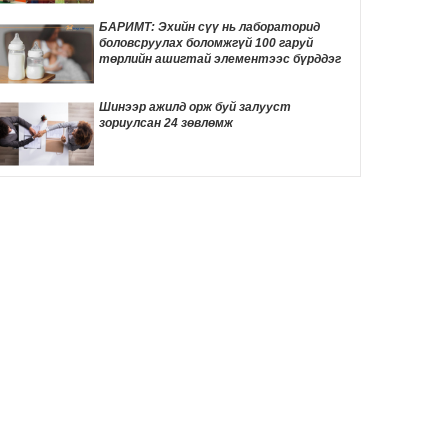
6 цаг 41 мин
БАРИМТ: Эхийн сүү нь лабораторид
боловсруулах боломжгүй 100 гаруй
"Дөчин жилийн дараа өөрийн гэсэн
төрлийн ашигтай элементээс бүрддэг
байртай боллоо"
6 цаг 58 мин
Шинээр ажилд орж буй залууст
зориулсан 24 зөвлөмж
24 БАРИМТ: Spider-Man киног үзэхээсээ
өмнө мэдэх ёстой зүйлс
7 цаг 12 мин
Өнөөдөр автомашины сондгой улсын
дугаартай хэрэглэгчдэд бензин олгоно
7 цаг 36 мин
Өнөөдөр хийгдэх цахилгаан засварын
хуваарь
7 цаг 39 мин
ӨНӨӨДӨР: “Чингис хааны тайлга
тахилга” сэдэвт эрдэм шинжилгээний
хурал болно
7 цаг 48 мин