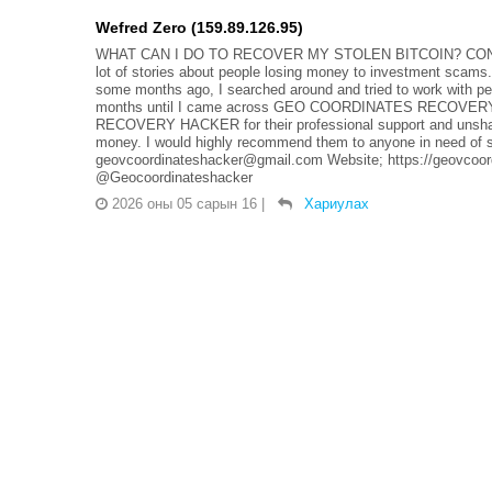
Wefred Zero (159.89.126.95)
WHAT CAN I DO TO RECOVER MY STOLEN BITCOIN? CON
lot of stories about people losing money to investment scams. 
some months ago, I searched around and tried to work with pe
months until I came across GEO COORDINATES RECOVERY 
RECOVERY HACKER for their professional support and unshaka
money. I would highly recommend them to anyone in need of suc
geovcoordinateshacker@gmail.com Website; https://geovcoor
@Geocoordinateshacker
2026 оны 05 сарын 16
|
Хариулах