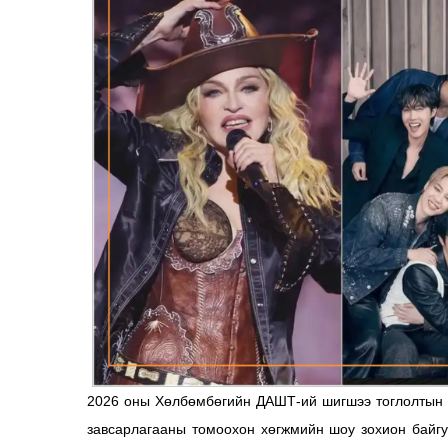
2026 оны Хөлбөмбөгийн ДАШТ-ий шигшээ тоглолтын үе
завсарлагааны томоохон хөгжмийн шоу зохион байгу