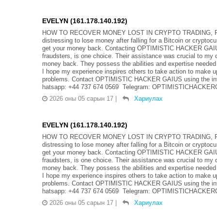
EVELYN (161.178.140.192)
HOW TO RECOVER MONEY LOST IN CRYPTO TRADING, FO
distressing to lose money after falling for a Bitcoin or crypto
get your money back. Contacting OPTIMISTIC HACKER GAIUS, 
fraudsters, is one choice. Their assistance was crucial to my 
money back. They possess the abilities and expertise needed
I hope my experience inspires others to take action to make up
problems. Contact OPTIMISTIC HACKER GAIUS using the info
hatsapp: +44 737 674 0569 Telegram: OPTIMISTICHACKERGA
2026 оны 05 сарын 17
|
Хариулах
EVELYN (161.178.140.192)
HOW TO RECOVER MONEY LOST IN CRYPTO TRADING, FO
distressing to lose money after falling for a Bitcoin or crypto
get your money back. Contacting OPTIMISTIC HACKER GAIUS, 
fraudsters, is one choice. Their assistance was crucial to my 
money back. They possess the abilities and expertise needed
I hope my experience inspires others to take action to make up
problems. Contact OPTIMISTIC HACKER GAIUS using the info
hatsapp: +44 737 674 0569 Telegram: OPTIMISTICHACKERGA
2026 оны 05 сарын 17
|
Хариулах