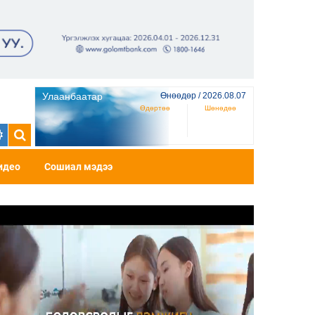
Улаанбаатар
Өнөөдөр / 2026.08.07
Өдөртөө
Шөнөдөө
идео
Сошиал мэдээ