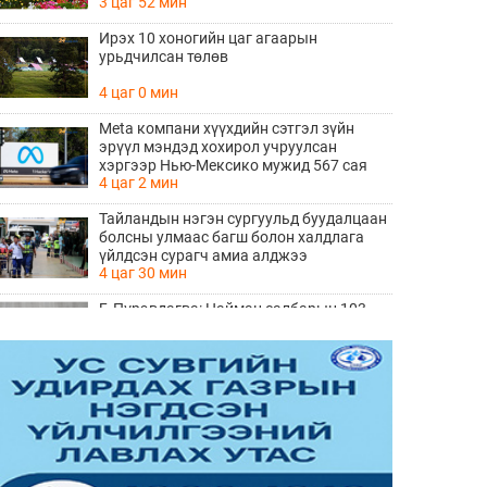
3 цаг 52 мин
Ирэх 10 хоногийн цаг агаарын
урьдчилсан төлөв
4 цаг 0 мин
Meta компани хүүхдийн сэтгэл зүйн
эрүүл мэндэд хохирол учруулсан
хэргээр Нью-Мексико мужид 567 сая
4 цаг 2 мин
доллар төлөхөөр болжээ
Тайландын нэгэн сургуульд буудалцаан
болсны улмаас багш болон халдлага
үйлдсэн сурагч амиа алджээ
4 цаг 30 мин
Б.Пүрэвдагва: Найман салбарын 103
үйлчилгээний бүртгэлийг цуцалснаар
бизнес эрхлэхэд таатай нөхцөл бүрдэнэ
4 цаг 32 мин
Ц.Сандаг-Очир: COP17 ба COP31 хурлын
уялдаа нь Риогийн гурван конвенцын
нэгдсэн хэрэгжилтийг ахиулах чухал
5 цаг 12 мин
алхам болно