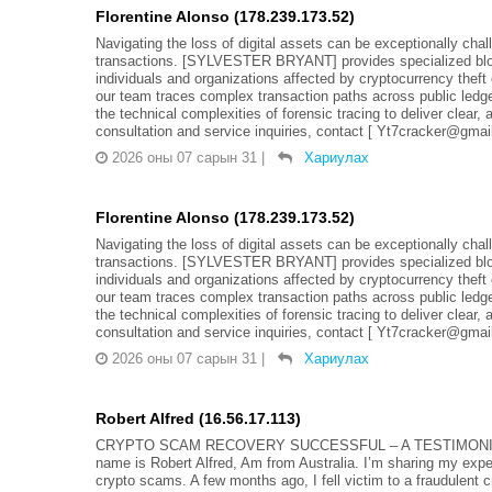
Florentine Alonso (178.239.173.52)
Navigating the loss of digital assets can be exceptionally chall
transactions. [SYLVESTER BRYANT] provides specialized blockc
individuals and organizations affected by cryptocurrency theft
our team traces complex transaction paths across public led
the technical complexities of forensic tracing to deliver clear, 
consultation and service inquiries, contact [ Yt7cracker@gmai
2026 оны 07 сарын 31
|
Хариулах
Florentine Alonso (178.239.173.52)
Navigating the loss of digital assets can be exceptionally chall
transactions. [SYLVESTER BRYANT] provides specialized blockc
individuals and organizations affected by cryptocurrency theft
our team traces complex transaction paths across public led
the technical complexities of forensic tracing to deliver clear, 
consultation and service inquiries, contact [ Yt7cracker@gmai
2026 оны 07 сарын 31
|
Хариулах
Robert Alfred (16.56.17.113)
CRYPTO SCAM RECOVERY SUCCESSFUL – A TESTIMONI
name is Robert Alfred, Am from Australia. I’m sharing my expe
crypto scams. A few months ago, I fell victim to a fraudulent