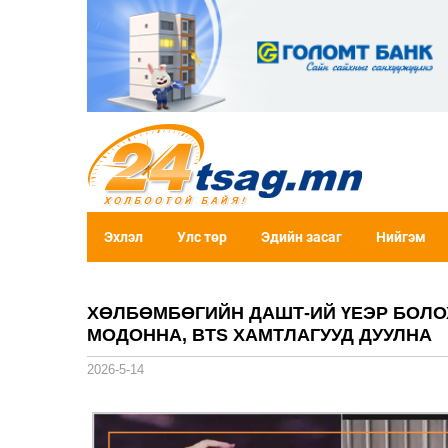
Эхлэл
Улс төр
Эдийн засаг
Нийгэм
ХӨЛБӨМБӨГИЙН ДАШТ-ИЙ ҮЕЭР БОЛОХ
МОДОННА, BTS ХАМТЛАГУУД ДУУЛНА
2026-5-14