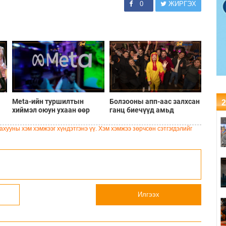
0
ЖИРГЭХ
Meta-ийн туршилтын
Болзооны апп-аас залхсан
2
хиймэл оюун ухаан өөр
ганц биечүүд амьд
компанийн системийг
уулзалтыг илүүд үзэх
хакердсан зөрчил илэрчээ
болжээ
хууны хэм хэмжээг хүндэтгэнэ үү. Хэм хэмжээ зөрчсөн сэтгэгдэлийг
Илгээх