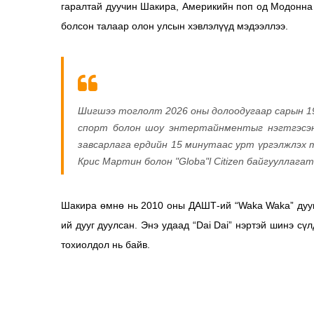
гаралтай дуучин Шакира, Америкийн поп од Модонн
болсон талаар олон улсын хэвлэлүүд мэдээллээ.
Шигшээ тоглолт 2026 оны долоодугаар сарын 19-н
спорт болон шоу энтертайнментыг нэгтгэсэ
завсарлага ердийн 15 минутаас урт үргэлжлэх 
Крис Мартин болон "Globa"l Citizen байгууллага
Шакира өмнө нь 2010 оны ДАШТ-ий “Waka Waka” дууг
ий дууг дуулсан. Энэ удаад “Dai Dai” нэртэй шинэ сүл
тохиолдол нь байв.