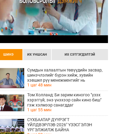
ШИНЭ
ИХ УНШСАН
ИХ СЭТГЭГДЭЛТЭЙ
Сумдын халаалтын төвүүдийн засвар,
шинэчлэлийг бүрэн хийж, хувийн
хэвшил рүү менежментийг нь
1 цаг 48 мин
шилжүүлсэн гэдгийг онцоллоо
Том Холланд: Би зарим киногоо "үзэх
хэрэггүй, энэ үнэхээр сайн кино биш"
гэж хэлмээр санагддаг
1 цаг 55 мин
СҮХБААТАР ДҮҮРЭГТ
ҮЙЛДВЭРЛЭВ-2026" ҮЗЭСГЭЛЭН
ҮРГЭЛЖИЛЖ БАЙНА