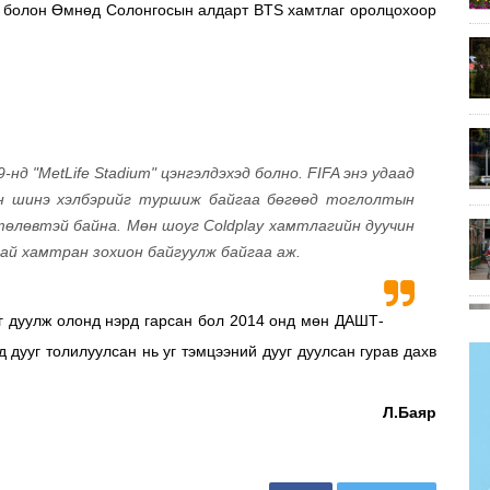
а болон Өмнөд Солонгосын алдарт BTS хамтлаг оролцохоор
д "MetLife Stadium" цэнгэлдэхэд болно. FIFA энэ удаад
н шинэ хэлбэрийг туршиж байгаа бөгөөд тоглолтын
төлөвтэй байна. Мөн шоуг Coldplay хамтлагийн дуучин
тай хамтран зохион байгуулж байгаа аж.
 дуулж олонд нэрд гарсан бол 2014 онд мөн ДАШТ-
д дууг толилуулсан нь уг тэмцээний дууг дуулсан гурав дахв
Л.Баяр