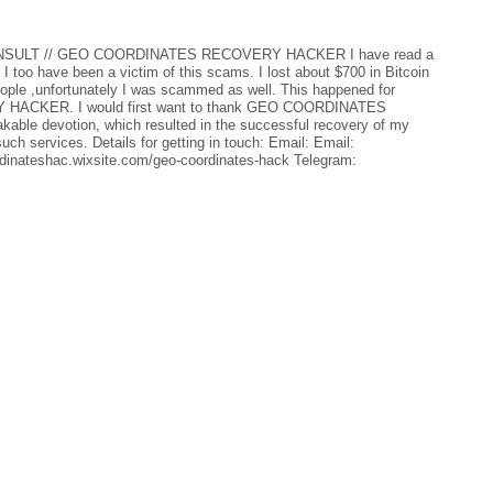
SULT // GEO COORDINATES RECOVERY HACKER I have read a
I too have been a victim of this scams. I lost about $700 in Bitcoin
ople ,unfortunately I was scammed as well. This happened for
HACKER. I would first want to thank GEO COORDINATES
ble devotion, which resulted in the successful recovery of my
h services. Details for getting in touch: Email: Email:
dinateshac.wixsite.com/geo-coordinates-hack Telegram: