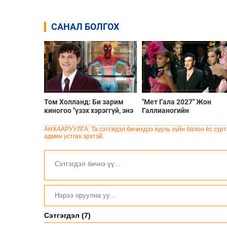
САНАЛ БОЛГОХ
Том Холланд: Би зарим
"Мет Гала 2027" Жон
киногоо "үзэх хэрэггүй, энэ
Галлианогийн
үнэхээр сайн кино биш"
үзэсгэлэнгээр нээгдэх
гэж хэлмээр санагддаг
болсон нь ТОМООХОН
АНХААРУУЛГА: Та сэтгэгдэл бичихдээ хууль зүйн болон ёс сурта
маргаан дагуулж эхлэв
админ устгах эрхтэй.
Сэтгэгдэл (7)