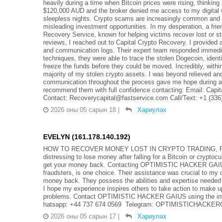
heavily during a time when Bitcoin prices were rising, thinkin
$120,000 AUD and the broker denied me access to my digital 
sleepless nights. Crypto scams are increasingly common and of
misleading investment opportunities. In my desperation, a fr
Recovery Service, known for helping victims recover lost or st
reviews, I reached out to Capital Crypto Recovery. I provided 
and communication logs. Their expert team responded immedia
techniques, they were able to trace the stolen Dogecoin, identi
freeze the funds before they could be moved. Incredibly, with
majority of my stolen crypto assets. I was beyond relieved and
communication throughout the process gave me hope during a ve
recommend them with full confidence contacting: Email: Cap
Contact: Recoverycapital@fastservice.com Call/Text: +1 (336
2026 оны 05 сарын 18
|
Хариулах
EVELYN (161.178.140.192)
HOW TO RECOVER MONEY LOST IN CRYPTO TRADING, FO
distressing to lose money after falling for a Bitcoin or crypto
get your money back. Contacting OPTIMISTIC HACKER GAIUS, 
fraudsters, is one choice. Their assistance was crucial to my 
money back. They possess the abilities and expertise needed
I hope my experience inspires others to take action to make up
problems. Contact OPTIMISTIC HACKER GAIUS using the info
hatsapp: +44 737 674 0569 Telegram: OPTIMISTICHACKERGA
2026 оны 05 сарын 17
|
Хариулах