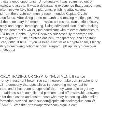
g it was a good opportunity. Unfortunately, I was scammed out of
wallet and assets. It was a devastating experience that caused many
ten involve fake trading platforms, phishing attacks, and
iend from the crypto community recommended Capital Crypto
olen funds. After doing some research and reading multiple positive
all the necessary information—wallet addresses, transaction history,
tely and began investigating. Using advanced blockchain tracking
fy the scammer’s wallet, and coordinate with relevant authorities to
in 24 hours, Capital Crypto Recovery successfully recovered the
 truly grateful. Their professionalism, transparency, and constant
ry difficult time. If you’ve been a victim of a crypto scam, I highly
italcryptorecover@zohomail.com Telegram: @Capitalcryptorecover
) 390-6684
REX TRADING, OR CRYPTO INVESTMENT. It can be
currency investment hoax. You can, however, take certain actions to
a company that specializes in recovering money lost to
case, and it has been a huge relief that they were able to get my
 to address such complicated problems and offer workable answers.
 for their losses and assist those who may be dealing with similar
rmation provided. mail: support@optimistichackargaius.com W
IUSS Website: https://optimistichackargaius.com