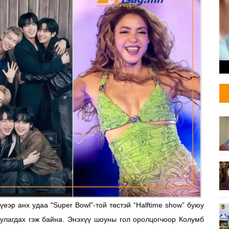
эр анх удаа "Super Bowl"-той төстэй “Halftime show” буюу
улагдах гэж байна. Энэхүү шоуны гол оролцогчоор Колумб