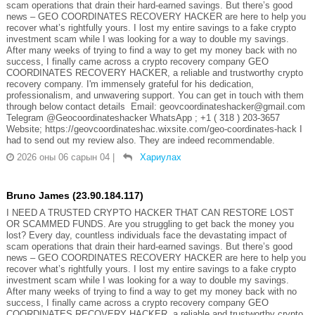
scam operations that drain their hard-earned savings. But there’s good
news – GEO COORDINATES RECOVERY HACKER are here to help you
recover what’s rightfully yours. I lost my entire savings to a fake crypto
investment scam while I was looking for a way to double my savings.
After many weeks of trying to find a way to get my money back with no
success, I finally came across a crypto recovery company GEO
COORDINATES RECOVERY HACKER, a reliable and trustworthy crypto
recovery company. I'm immensely grateful for his dedication,
professionalism, and unwavering support. You can get in touch with them
through below contact details Email: geovcoordinateshacker@gmail.com
Telegram @Geocoordinateshacker WhatsApp ; +1 ( 318 ) 203-3657
Website; https://geovcoordinateshac.wixsite.com/geo-coordinates-hack I
had to send out my review also. They are indeed recommendable.
2026 оны 06 сарын 04
|
Хариулах
Bruno James (23.90.184.117)
I NEED A TRUSTED CRYPTO HACKER THAT CAN RESTORE LOST
OR SCAMMED FUNDS. Are you struggling to get back the money you
lost? Every day, countless individuals face the devastating impact of
scam operations that drain their hard-earned savings. But there’s good
news – GEO COORDINATES RECOVERY HACKER are here to help you
recover what’s rightfully yours. I lost my entire savings to a fake crypto
investment scam while I was looking for a way to double my savings.
After many weeks of trying to find a way to get my money back with no
success, I finally came across a crypto recovery company GEO
COORDINATES RECOVERY HACKER, a reliable and trustworthy crypto