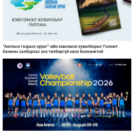
“Аяллын газрын зураг”-ийн хэвлэмэл хувилбарыг Голомт
банкны салбараас үнэ төлбөргүй авах боломжтой