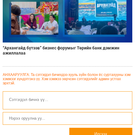
“Архангайд бүтээв” бизнес форумыг Төрийн банк дэмжин
ажиллалаа
АНХААРУУЛГА: Та сэтгэгдэл бичихдээ хууль зүйн болон ёс суртахууны хэм
хэмжээг хүндэтгэнэ үү. Хэм хэмжээ зөрчсөн сэтгэгдэлийг админ устгах
эрхтэй.
Илгээх