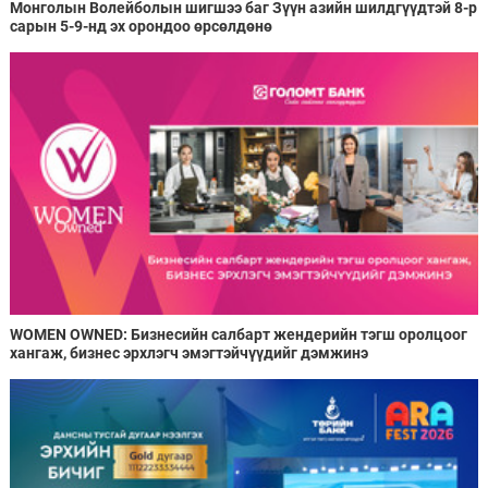
Монголын Волейболын шигшээ баг Зүүн азийн шилдгүүдтэй 8-р
сарын 5-9-нд эх орондоо өрсөлдөнө
WOMEN OWNED: Бизнесийн салбарт жендерийн тэгш оролцоог
хангаж, бизнес эрхлэгч эмэгтэйчүүдийг дэмжинэ