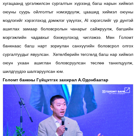
хугацаанд үргэлжилсэн сургалтын хүрээнд багш нарын хиймэл
оюуны суурь ойлголтыг нэмэгдүүлж, цаашид хиймэл оюуны
мэдлэгийг хэрэглэхэд дэмжлэг үзүүлэх, AI хэрэгслийг үр дүнтэй
ашиглах замаар боловсролын чанарыг сайжруулж, багшийн
мэргэжлийн чадавхыг бэхжүүлэхэд чиглэжээ. Мөн Голомт
банкнаас багш нарт зориулан санхүүгийн боловсрол олгох
сургалтуудыг явуулсан. Хөтөлбөрийн төгсгөлд багш нар хиймэл
оюун ухаан ашиглан боловсруулсан төслөө танилцуулж,
шилдгүүдээ шалгаруулсан юм.
Голомт банкны Гүйцэтгэх захирал А.Одонбаатар