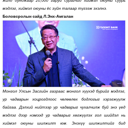
жилд дунджаар 20,000 гаруй сурагчид хиймэл оюуны суурь
мэдлэг, хиймэл оюуны ёс зүйн талаар түгээж эхэлнэ.
Боловсролын сайд Л.Энх-Амгалан
Монгол Улсын Засгийн газраас монгол хүүхэд бүрийг мэдлэг,
ур чадварын хоцрогдлоос чөлөөлөх бодлогыг хэрэгжүүлж
байгаа. Дэлхий нийтээр ур чадварыг чухалчилж буй энэ үед
мэдлэг дээр нэмээд ур чадварыг хөгжүүлэх гол шийдэл нь
хиймэл оюуны шилжилт юм. Энэхүү шилжилтийг бид