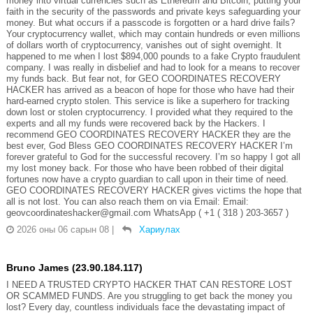
money into virtual currencies such as Ethereum and Bitcoin, putting your
faith in the security of the passwords and private keys safeguarding your
money. But what occurs if a passcode is forgotten or a hard drive fails?
Your cryptocurrency wallet, which may contain hundreds or even millions
of dollars worth of cryptocurrency, vanishes out of sight overnight. It
happened to me when I lost $894,000 pounds to a fake Crypto fraudulent
company. I was really in disbelief and had to look for a means to recover
my funds back. But fear not, for GEO COORDINATES RECOVERY
HACKER has arrived as a beacon of hope for those who have had their
hard-earned crypto stolen. This service is like a superhero for tracking
down lost or stolen cryptocurrency. I provided what they required to the
experts and all my funds were recovered back by the Hackers. I
recommend GEO COORDINATES RECOVERY HACKER they are the
best ever, God Bless GEO COORDINATES RECOVERY HACKER I’m
forever grateful to God for the successful recovery. I’m so happy I got all
my lost money back. For those who have been robbed of their digital
fortunes now have a crypto guardian to call upon in their time of need.
GEO COORDINATES RECOVERY HACKER gives victims the hope that
all is not lost. You can also reach them on via Email: Email:
geovcoordinateshacker@gmail.com WhatsApp ( +1 ( 318 ) 203-3657 )
2026 оны 06 сарын 08
|
Хариулах
Bruno James (23.90.184.117)
I NEED A TRUSTED CRYPTO HACKER THAT CAN RESTORE LOST
OR SCAMMED FUNDS. Are you struggling to get back the money you
lost? Every day, countless individuals face the devastating impact of