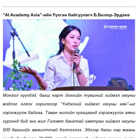
“AI Academy Asia”-ийн Үүсгэн байгуулагч Б.Болор-Эрдэнэ
Монгол хүүхдэд, багш нарт дэлхийн түвшний хиймэл оюуны
мэдлэг олгох зорилгоор “Үндэсний хиймэл оюуны аян”-ыг
хэрэгжүүлж байгаа. Таван жилийн хугацаанд хэрэгжүүлэх аяны
хүрээнд бид энэ жил Голомт банктай хамтран хиймэл оюуны
500 багшийг амжилттай бэлтгэлээ. Эдгээр багш нар маань