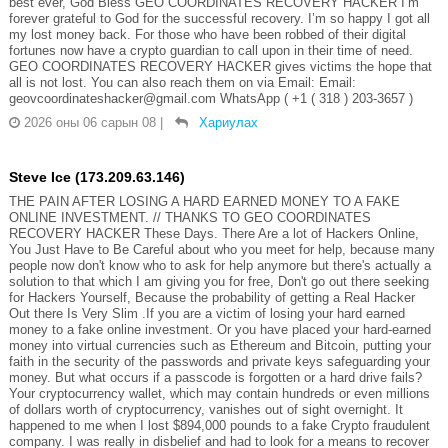
best ever, God Bless GEO COORDINATES RECOVERY HACKER I’m
forever grateful to God for the successful recovery. I’m so happy I got all
my lost money back. For those who have been robbed of their digital
fortunes now have a crypto guardian to call upon in their time of need.
GEO COORDINATES RECOVERY HACKER gives victims the hope that
all is not lost. You can also reach them on via Email: Email:
geovcoordinateshacker@gmail.com WhatsApp ( +1 ( 318 ) 203-3657 )
2026 оны 06 сарын 08
|
Хариулах
Steve Ice (173.209.63.146)
THE PAIN AFTER LOSING A HARD EARNED MONEY TO A FAKE
ONLINE INVESTMENT. // THANKS TO GEO COORDINATES
RECOVERY HACKER These Days. There Are a lot of Hackers Online,
You Just Have to Be Careful about who you meet for help, because many
people now don't know who to ask for help anymore but there's actually a
solution to that which I am giving you for free, Don't go out there seeking
for Hackers Yourself, Because the probability of getting a Real Hacker
Out there Is Very Slim .If you are a victim of losing your hard earned
money to a fake online investment. Or you have placed your hard-earned
money into virtual currencies such as Ethereum and Bitcoin, putting your
faith in the security of the passwords and private keys safeguarding your
money. But what occurs if a passcode is forgotten or a hard drive fails?
Your cryptocurrency wallet, which may contain hundreds or even millions
of dollars worth of cryptocurrency, vanishes out of sight overnight. It
happened to me when I lost $894,000 pounds to a fake Crypto fraudulent
company. I was really in disbelief and had to look for a means to recover