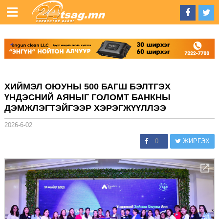
ХИЙМЭЛ ОЮУНЫ 500 БАГШ БЭЛТГЭХ
ҮНДЭСНИЙ АЯНЫГ ГОЛОМТ БАНКНЫ
ДЭМЖЛЭГТЭЙГЭЭР ХЭРЭГЖҮҮЛЛЭЭ
2026-6-02
0
ЖИРГЭХ