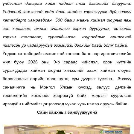
үндэстэн даяараа хийж чадвал том дэвшлийг дагуулна.
Үндэсний хэмжээнд хоёр дахь жилдээ хэрэгжүүлж буй энэхүү
хөтөлбөрт хамрагдсан 500 багш маань хиймэл оюуныг яаж
зөв хэрэглэх, ажлын ачааллыг хэрхэн бууруулах, хичээлээ
хэрхэн төлөвлөх, сурагчдынхаа хоцрогдлыг арилгахад
чиглэсэн ур чадваруудыг эзэмшиж, дэлхийн багш болж байна.
Үндсэн хөтөлбөрийг амжилттай төгссөн багш нар ирэх хичээлийн
жил буюу 2026 оны 9-р сараас нийслэл, орон нутгийн
сурагчдадаа хиймэл оюуны хичээлийг зааж, хиймэл оюуны
боловсролыг өөрийн орон нутаг, сум дүүрэгт түгээнэ. Энэхүү
санаачилга нь Монгол Улсын хүүхэд, залуус дэлхийн
технологийн хөгжлөөс хоцрохгүй байх, мэдлэгт суурилсан
ирээдүйн нийгмийг цогцлооход чухал хувь нэмэр оруулж байна.
Сайн сайхныг санхүүжүүлнэ