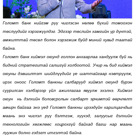
Голомт банк нийгэм рүү чиглэсэн нөлөө бүхий томоохон
төслүүдийг хэрэгжүүлдэг. Эдгээр төслийн хамгийн үр дүнтэй,
амжилттай төсөл болон хэрэгжиж буйд миний хувьд таатай
байна.
Голомт банк хиймэл оюунд голлон анхаарлаа хандуулж буй нь
бидний стратегитай салшгүй холбоотой.
Учир нь бид хиймэл
оюуны дэвшилтэт шийдлүүдийг үе шаттайгаар нэвтрүүлж,
ирэх оноос Голомт банкны салбарууд хиймэл оюунд бүрэн
суурилсан хэлбэрээр үйл ажиллагаа явуулж эхэлнэ. Хиймэл
оюун нь дэлхийн боловсролын салбарт эрчимтэй өөрчлөлт
авчирч байгаа энэ үед Голомт банкны ирээдүйн харилцагчдыг
маань энэ чиглэл рүү бэлтгэж, хүүхэд, залуусыг дэлхийн
технологийн хөгжлөөс хоцрохгүй байхад багш нар маань
луужин болно гэдэгт итгэлтэй байна.