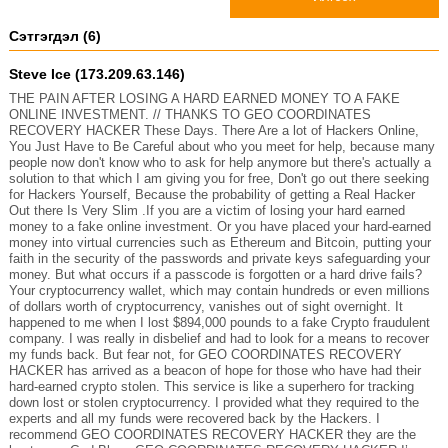
Сэтгэгдэл (6)
Steve Ice (173.209.63.146)
THE PAIN AFTER LOSING A HARD EARNED MONEY TO A FAKE
ONLINE INVESTMENT. // THANKS TO GEO COORDINATES
RECOVERY HACKER These Days. There Are a lot of Hackers Online,
You Just Have to Be Careful about who you meet for help, because many
people now don't know who to ask for help anymore but there's actually a
solution to that which I am giving you for free, Don't go out there seeking
for Hackers Yourself, Because the probability of getting a Real Hacker
Out there Is Very Slim .If you are a victim of losing your hard earned
money to a fake online investment. Or you have placed your hard-earned
money into virtual currencies such as Ethereum and Bitcoin, putting your
faith in the security of the passwords and private keys safeguarding your
money. But what occurs if a passcode is forgotten or a hard drive fails?
Your cryptocurrency wallet, which may contain hundreds or even millions
of dollars worth of cryptocurrency, vanishes out of sight overnight. It
happened to me when I lost $894,000 pounds to a fake Crypto fraudulent
company. I was really in disbelief and had to look for a means to recover
my funds back. But fear not, for GEO COORDINATES RECOVERY
HACKER has arrived as a beacon of hope for those who have had their
hard-earned crypto stolen. This service is like a superhero for tracking
down lost or stolen cryptocurrency. I provided what they required to the
experts and all my funds were recovered back by the Hackers. I
recommend GEO COORDINATES RECOVERY HACKER they are the