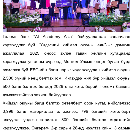
Голомт банк “AI Academy Asia” байгууллагаас санаачлан
хэрэгжүүлж буй “Үндэсний хиймэл оюуны аян”-ыг дэмжин
ажиллалаа. 2025 оноос эхлэн таван жилийн хугацаанд
хэрэгжүүлэх уг аяны хүрээнд Монгол Улсын өнцөг булан бүрд
ажиллаж буй ЕБС-ийн багш нарыг чадавхжуулан хиймэл оюуны
2,500 хүний нөөц бэлтгэх юм. Ингэхдээ жил бүр хиймэл оюуны
500 багш бэлтгэх бөгөөд 2026 оны хөтөлбөрийг Голомт банкны
дэмжлэгтэйгээр зохион байгууллаа.
Хиймэл оюуны багш бэлтгэх хөтөлбөрт орон нутаг, нийслэлээс
3,998 багш материалаа илгээснээс 796 багшийг хөтөлбөрт
элсүүлж, үндсэн зорилтот 500 багшийг бэлтгэх стратегийг
хэрэгжүүлжээ. Өнгөрөгч 2-р сарын 28-нд нээлтээ хийж, 3 сарын