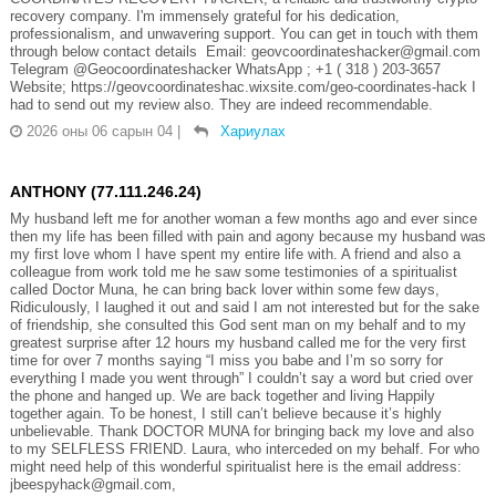
recovery company. I'm immensely grateful for his dedication,
professionalism, and unwavering support. You can get in touch with them
through below contact details Email: geovcoordinateshacker@gmail.com
Telegram @Geocoordinateshacker WhatsApp ; +1 ( 318 ) 203-3657
Website; https://geovcoordinateshac.wixsite.com/geo-coordinates-hack I
had to send out my review also. They are indeed recommendable.
2026 оны 06 сарын 04
|
Хариулах
ANTHONY (77.111.246.24)
My husband left me for another woman a few months ago and ever since
then my life has been filled with pain and agony because my husband was
my first love whom I have spent my entire life with. A friend and also a
colleague from work told me he saw some testimonies of a spiritualist
called Doctor Muna, he can bring back lover within some few days,
Ridiculously, I laughed it out and said I am not interested but for the sake
of friendship, she consulted this God sent man on my behalf and to my
greatest surprise after 12 hours my husband called me for the very first
time for over 7 months saying “I miss you babe and I’m so sorry for
everything I made you went through” I couldn’t say a word but cried over
the phone and hanged up. We are back together and living Happily
together again. To be honest, I still can’t believe because it’s highly
unbelievable. Thank DOCTOR MUNA for bringing back my love and also
to my SELFLESS FRIEND. Laura, who interceded on my behalf. For who
might need help of this wonderful spiritualist here is the email address:
jbeespyhack@gmail.com,