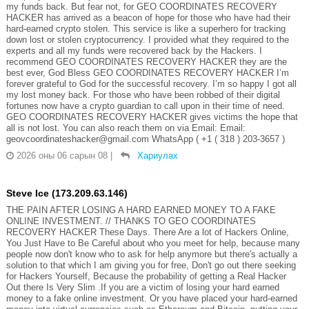
my funds back. But fear not, for GEO COORDINATES RECOVERY
HACKER has arrived as a beacon of hope for those who have had their
hard-earned crypto stolen. This service is like a superhero for tracking
down lost or stolen cryptocurrency. I provided what they required to the
experts and all my funds were recovered back by the Hackers. I
recommend GEO COORDINATES RECOVERY HACKER they are the
best ever, God Bless GEO COORDINATES RECOVERY HACKER I’m
forever grateful to God for the successful recovery. I’m so happy I got all
my lost money back. For those who have been robbed of their digital
fortunes now have a crypto guardian to call upon in their time of need.
GEO COORDINATES RECOVERY HACKER gives victims the hope that
all is not lost. You can also reach them on via Email: Email:
geovcoordinateshacker@gmail.com WhatsApp ( +1 ( 318 ) 203-3657 )
2026 оны 06 сарын 08
|
Хариулах
Steve Ice (173.209.63.146)
THE PAIN AFTER LOSING A HARD EARNED MONEY TO A FAKE
ONLINE INVESTMENT. // THANKS TO GEO COORDINATES
RECOVERY HACKER These Days. There Are a lot of Hackers Online,
You Just Have to Be Careful about who you meet for help, because many
people now don't know who to ask for help anymore but there's actually a
solution to that which I am giving you for free, Don't go out there seeking
for Hackers Yourself, Because the probability of getting a Real Hacker
Out there Is Very Slim .If you are a victim of losing your hard earned
money to a fake online investment. Or you have placed your hard-earned