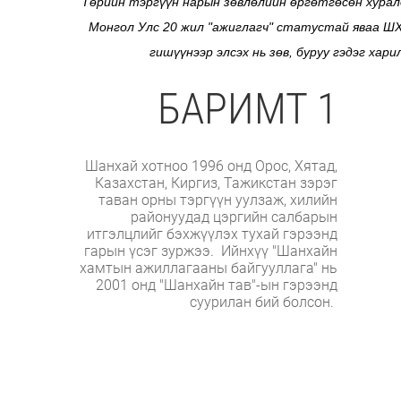
Төрийн тэргүүн нарын зөвлөлийн өргөтгөсөн хурал
Монгол Улс 20 жил "ажиглагч" статустай яваа Ш
гишүүнээр элсэх нь зөв, буруу гэдэг хар
БАРИМТ 1
Шанхай хотноо 1996 онд Орос, Хятад,
Казахстан, Киргиз, Тажикстан зэрэг
таван орны тэргүүн уулзаж, хилийн
районуудад цэргийн салбарын
итгэлцлийг бэхжүүлэх тухай гэрээнд
гарын үсэг зуржээ. Ийнхүү "Шанхайн
хамтын ажиллагааны байгууллага" нь
2001 онд "Шанхайн тав"-ын гэрээнд
суурилан бий болсон.