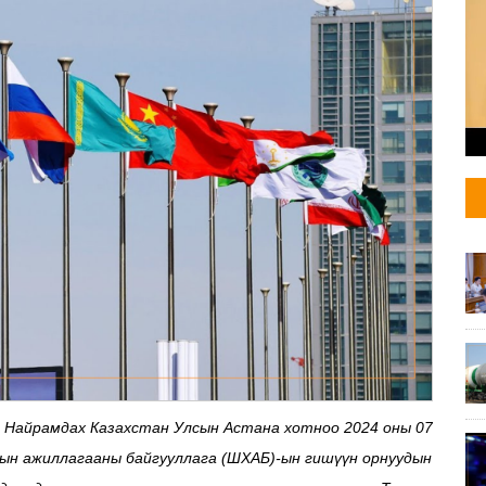
д Найрамдах Казахстан Улсын Астана хотноо 2024 оны 07
тын ажиллагааны байгууллага (ШХАБ)-ын гишүүн орнуудын