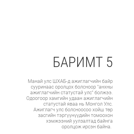
БАРИМТ 5
Манай улс ШХАБ-д ажиглагчийн байр
сууринаас оролцох болсноор "анхны
ажиглагчийн статустай улс" болжээ.
Одоогоор хамгийн удаан ажиглагчийн
статустай яваа нь Монгол Улс.
Ажиглагч улс болсноосоо хойш төр
засгийн тэргүүнүүдийн томоохон
хэмжээний уулзалтад байнга
оролцож ирсэн байна.