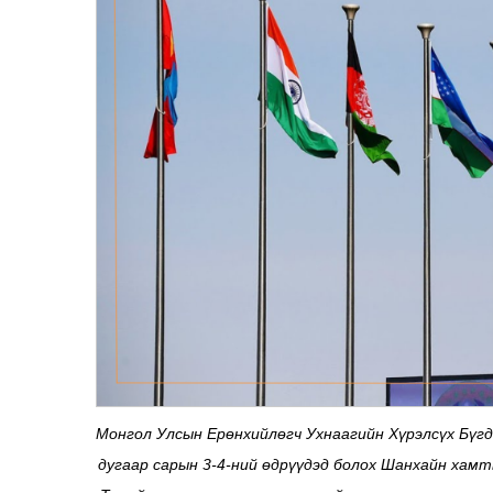
Монгол Улсын Ерөнхийлөгч Ухнаагийн Хүрэлсүх Бүг
дугаар сарын 3-4-ний өдрүүдэд болох Шанхайн хам