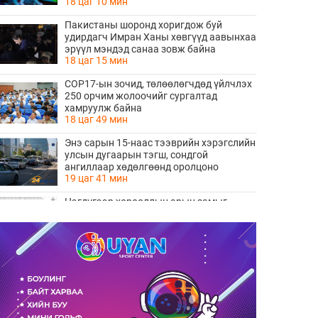
18 цаг 10 мин
Пакистаны шоронд хоригдож буй
удирдагч Имран Ханы хөвгүүд аавынхаа
эрүүл мэндэд санаа зовж байна
18 цаг 15 мин
COP17-ын зочид, төлөөлөгчдөд үйлчлэх
250 орчим жолоочийг сургалтад
хамруулж байна
18 цаг 49 мин
Энэ сарын 15-наас тээврийн хэрэгслийн
улсын дугаарын тэгш, сондгой
ангиллаар хөдөлгөөнд оролцоно
19 цаг 41 мин
Нэгдүгээр хорооллын арын замыг
наймдугаар сарын 6-ны 23:00 цагаас түр
хааж, борооны ус зайлуулах шугамын
19 цаг 42 мин
хөндлөн сэтэлгээ хийнэ
“Туул усан цогцолбор” төслийн
нэгдүгээр шатны ТЭЗҮ-ийг
боловсруулах ажил 90 хувийн
19 цаг 44 мин
гүйцэтгэлтэй байна