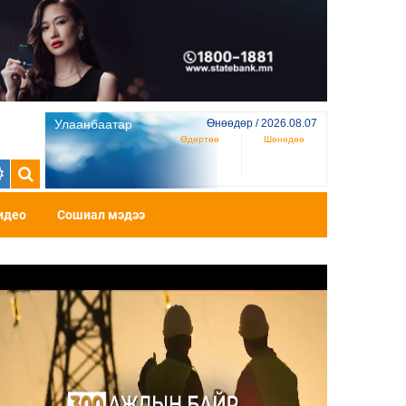
Улаанбаатар
Өнөөдөр / 2026.08.07
Өдөртөө
Шөнөдөө
идео
Сошиал мэдээ