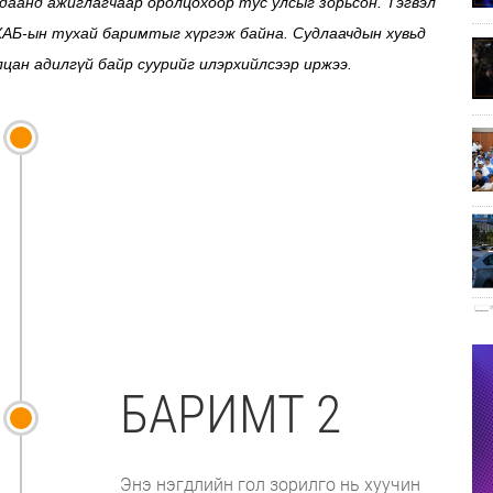
даанд ажиглагчаар оролцохоор тус улсыг зорьсон. Тэгвэл
ХАБ-ын тухай баримтыг хүргэж байна. Судлаачдын хувьд
илцан адилгүй байр суурийг илэрхийлсээр иржээ.
БАРИМТ 2
Энэ нэгдлийн гол зорилго нь хуучин