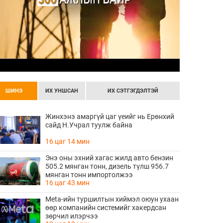
ШИНЭ
ИХ УНШСАН
ИХ СЭТГЭГДЭЛТЭЙ
Жинхэнэ амаргүй цаг үеийг нь Ерөнхий
сайд Н.Учрал туулж байна
16 цаг 14 мин
Энэ оны эхний хагас жилд авто бензин
505.2 мянган тонн, дизель түлш 956.7
мянган тонн импортолжээ
16 цаг 43 мин
Meta-ийн туршилтын хиймэл оюун ухаан
өөр компанийн системийг хакердсан
зөрчил илэрчээ