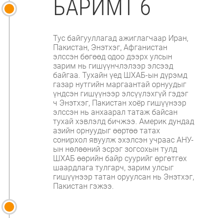
БАРИМТ 6
Тус байгууллагад ажиглагчаар Иран,
Пакистан, Энэтхэг, Афганистан
элссэн бөгөөд одоо дээрх улсын
зарим нь гишүүнчлэлээр элсээд
байгаа. Тухайн үед ШХАБ-ын дүрэмд
газар нутгийн маргаантай орнуудыг
үндсэн гишүүнээр элсүүлэхгүй гэдэг
ч Энэтхэг, Пакистан хоёр гишүүнээр
элссэн нь анхаарал татаж байсан
тухай хэвлэлд бичжээ. Америк дундад
азийн орнуудыг өөртөө татах
сонирхол явуулж эхэлсэн учраас АНУ-
ын нөлөөний эсрэг зогсохын тулд
ШХАБ өөрийн байр суурийг өргөтгөх
шаардлага тулгарч, зарим улсыг
гишүүнээр татан оруулсан нь Энэтхэг,
Пакистан гэжээ.