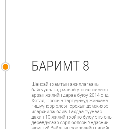
БАРИМТ 8
Шанхайн хамтын ажиллагааны
байгууллагад манай улс элссэнээс
арван жилийн дараа буюу 2014 онд
Хятад, Оросын тэргүүнүүд жинхэнэ
гишүүнээр элсэн орохыг дэмжихээ
илэрхийлж байв. Гэхдээ түүнээс
дахин 10 жилийн хойно буюу энэ оны
дөрөвдүгээр сард болсон Үндэсний
аюулгүй байдлын зөвлөлийн нарийн