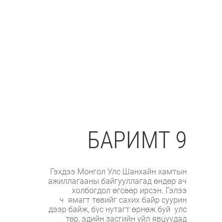
БАРИМТ 9
Гэхдээ Монгол Улс Шанхайн хамтын
ажиллагааны байгууллагад өндөр ач
холбогдол өгсөөр ирсэн. Гэлээ
ч ямагт төвийг сахих байр суурин
дээр байж, бүс нутагт өрнөж буй улс
төр, эдийн засгийн үйл явцуудад