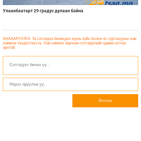
Улаанбаатарт 29 градус дулаан байна
АНХААРУУЛГА: Та сэтгэгдэл бичихдээ хууль зүйн болон ёс суртахууны хэм
хэмжээг хүндэтгэнэ үү. Хэм хэмжээ зөрчсөн сэтгэгдэлийг админ устгах
эрхтэй.
Илгээх