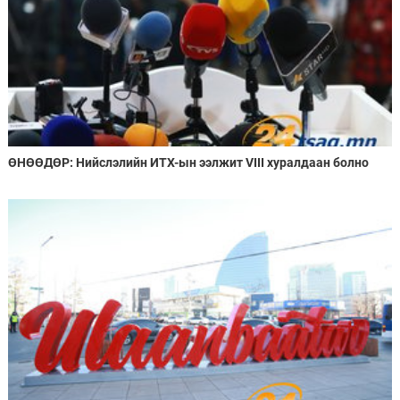
ӨНӨӨДӨР: Нийслэлийн ИТХ-ын ээлжит VIII хуралдаан болно