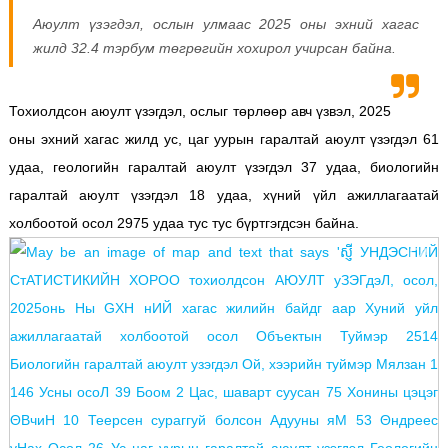
Аюулт үзэгдэл, ослын улмаас 2025 оны эхний хагас
жилд 32.4 тэрбум төгрөгийн хохирол учирсан байна.
Тохиолдсон аюулт үзэгдэл, ослыг төрлөөр авч үзвэл, 2025
оны эхний хагас жилд ус, цаг уурын гаралтай аюулт үзэгдэл 61
удаа, геологийн гаралтай аюулт үзэгдэл 37 удаа, биологийн
гаралтай аюулт үзэгдэл 18 удаа, хүний үйл ажиллагаатай
холбоотой осол 2975 удаа тус тус бүртгэгдсэн байна.