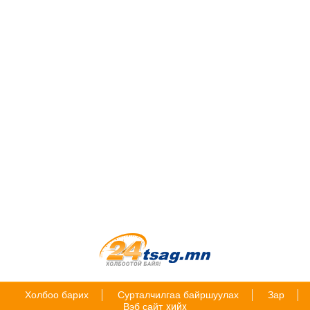
Холбоо барих
Сурталчилгаа байршуулах
Зар
Вэб сайт
хийх