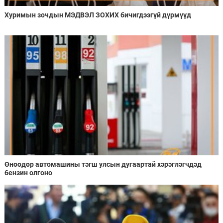
Хуримын зочдын МЭДВЭЛ ЗОХИХ бичигдээгүй дүрмүүд
Өнөөдөр автомашины тэгш улсын дугаартай хэрэглэгчдэд
бензин олгоно