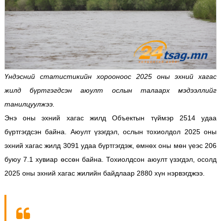
Үндэсний статистикийн хорооноос 2025 оны эхний хагас
жилд бүртгэгдсэн аюулт ослын талаарх мэдээллийг
танилцуулжээ.
Энэ оны эхний хагас жилд Объектын түймэр 2514 удаа
бүртгэгдсэн байна. Аюулт үзэгдэл, ослын тохиолдол 2025 оны
эхний хагас жилд 3091 удаа бүртгэгдэж, өмнөх оны мөн үеэс 206
буюу 7.1 хувиар өссөн байна. Тохиолдсон аюулт үзэгдэл, осолд
2025 оны эхний хагас жилийн байдлаар 2880 хүн нэрвэгджээ.