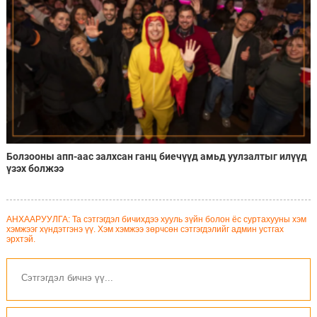
Болзооны апп-аас залхсан ганц биечүүд амьд уулзалтыг илүүд
үзэх болжээ
АНХААРУУЛГА: Та сэтгэгдэл бичихдээ хууль зүйн болон ёс суртахууны хэм
хэмжээг хүндэтгэнэ үү. Хэм хэмжээ зөрчсөн сэтгэгдэлийг админ устгах
эрхтэй.