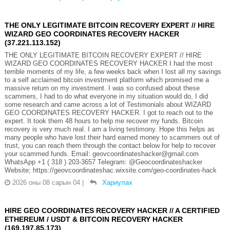
THE ONLY LEGITIMATE BITCOIN RECOVERY EXPERT // HIRE
WIZARD GEO COORDINATES RECOVERY HACKER
(37.221.113.152)
THE ONLY LEGITIMATE BITCOIN RECOVERY EXPERT // HIRE
WIZARD GEO COORDINATES RECOVERY HACKER I had the most
terrible moments of my life, a few weeks back when I lost all my savings
to a self acclaimed bitcoin investment platform which promised me a
massive return on my investment. I was so confused about these
scammers, I had to do what everyone in my situation would do, I did
some research and came across a lot of Testimonials about WIZARD
GEO COORDINATES RECOVERY HACKER. I got to reach out to the
expert. It took them 48 hours to help me recover my funds. Bitcoin
recovery is very much real. I am a living testimony. Hope this helps as
many people who have lost their hard earned money to scammers out of
trust, you can reach them through the contact below for help to recover
your scammed funds. Email: geovcoordinateshacker@gmail.com
WhatsApp +1 ( 318 ) 203-3657 Telegram: @Geocoordinateshacker
Website; https://geovcoordinateshac.wixsite.com/geo-coordinates-hack
2026 оны 08 сарын 04
|
Хариулах
HIRE GEO COORDINATES RECOVERY HACKER // A CERTIFIED
ETHEREUM / USDT & BITCOIN RECOVERY HACKER
(169.197.85.173)