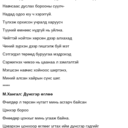
Навчсаас дуслах борооны сүүлч-
Надад одоо юу ч хэрэггүй.
Түлхэж орхисон учралд харуусч
Түүний өмнөөс нүдгүй нь уйлна.
Чийгтэй нойтон хөрсөн дээр алхахад
Чиний зүрхэн дээр гишгэлж буй мэт
Сэтгэгдэл төрөөд буруугаа мэдрэхэд
Сэржигнэх чимээ нь цаанаа л зэмлэлтэй
Мэгшсэн навчис хойноос ширтэнэ,
Миний алсан хайрын сүнс шиг.
*****
М.Хангал: Дүнсгэр өглөө
Өчигдөр л төрсөн нутагт минь асгарч байсан
Цэнхэр бороо
Өнөөдөр цонхыг минь угааж байна.
Цэвэрхэн цонхоор өглөөг угтах ийм дүнсгэр гэдгийг