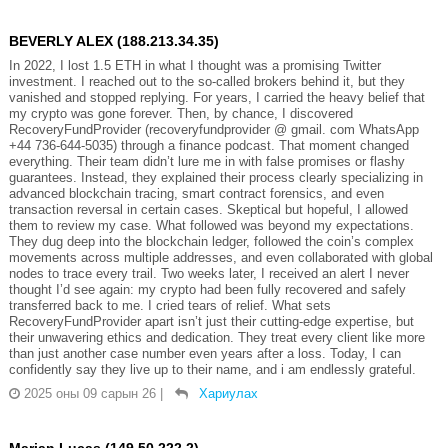
BEVERLY ALEX (188.213.34.35)
In 2022, I lost 1.5 ETH in what I thought was a promising Twitter
investment. I reached out to the so-called brokers behind it, but they
vanished and stopped replying. For years, I carried the heavy belief that
my crypto was gone forever. Then, by chance, I discovered
RecoveryFundProvider (recoveryfundprovider @ gmail. com WhatsApp
+44 736-644-5035) through a finance podcast. That moment changed
everything. Their team didn’t lure me in with false promises or flashy
guarantees. Instead, they explained their process clearly specializing in
advanced blockchain tracing, smart contract forensics, and even
transaction reversal in certain cases. Skeptical but hopeful, I allowed
them to review my case. What followed was beyond my expectations.
They dug deep into the blockchain ledger, followed the coin’s complex
movements across multiple addresses, and even collaborated with global
nodes to trace every trail. Two weeks later, I received an alert I never
thought I’d see again: my crypto had been fully recovered and safely
transferred back to me. I cried tears of relief. What sets
RecoveryFundProvider apart isn’t just their cutting-edge expertise, but
their unwavering ethics and dedication. They treat every client like more
than just another case number even years after a loss. Today, I can
confidently say they live up to their name, and i am endlessly grateful.
2025 оны 09 сарын 26
|
Хариулах