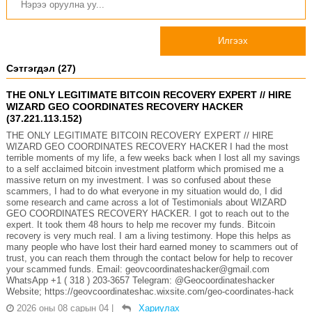
Илгээх
Сэтгэгдэл (27)
THE ONLY LEGITIMATE BITCOIN RECOVERY EXPERT // HIRE
WIZARD GEO COORDINATES RECOVERY HACKER
(37.221.113.152)
THE ONLY LEGITIMATE BITCOIN RECOVERY EXPERT // HIRE
WIZARD GEO COORDINATES RECOVERY HACKER I had the most
terrible moments of my life, a few weeks back when I lost all my savings
to a self acclaimed bitcoin investment platform which promised me a
massive return on my investment. I was so confused about these
scammers, I had to do what everyone in my situation would do, I did
some research and came across a lot of Testimonials about WIZARD
GEO COORDINATES RECOVERY HACKER. I got to reach out to the
expert. It took them 48 hours to help me recover my funds. Bitcoin
recovery is very much real. I am a living testimony. Hope this helps as
many people who have lost their hard earned money to scammers out of
trust, you can reach them through the contact below for help to recover
your scammed funds. Email: geovcoordinateshacker@gmail.com
WhatsApp +1 ( 318 ) 203-3657 Telegram: @Geocoordinateshacker
Website; https://geovcoordinateshac.wixsite.com/geo-coordinates-hack
2026 оны 08 сарын 04
|
Хариулах