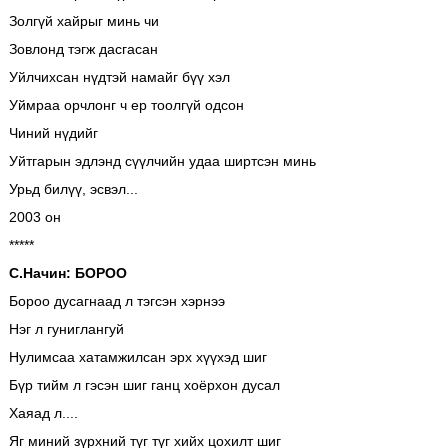
Золгүй хайрыг минь чи
Зовлонд тэгж дасгасан
Уйлчихсан нүдтэй намайг бүү хэл
Уймраа орчлонг ч ер тоолгүй одсон
Чиний нүдийг
Уйтгарын эдлэнд сүүлчийн удаа ширтсэн минь
Урьд билүү, эсвэл...
2003 он
*****
С.Начин: БОРОО
Бороо дусагнаад л тэгсэн хэрнээ
Нэг л гуниглангуй
Нулимсаа хатамжилсан эрх хүүхэд шиг
Бүр тийм л гэсэн шиг ганц хоёрхон дусал
Хаяад л....
Яг миний зүрхний түг түг хийх цохилт шиг