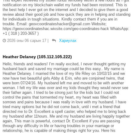
This expert retrieved my stolen funds remotely within a few hours as I got
notification on my blockchain wallet my funds had been restored. This is
the best help I ever got on the internet and I decided to give them a good
review about their good job and how quick they are in helping and standing
for individuals in tough situations. Kindly contact them if you are in
trouble. Email: geovcoordinateshacker@gmail.com Website;
https://geovcoordinateshac.wixsite.com/geo-coordinates-hack WhatsApp:
+1 ( 318 ) 203-3657 )
2026 оны 06 сарын 17
|
Хариулах
Heather Delaney (105.112.105.222)
Hello, friends and readers! I’m really excited, I never thought getting my
husband back and saved my marriage could be this easy.. My name is
Heather Delaney. I married the love of my life Riley on 10/02/15 and we
now have two beautiful girls Abby & Erin, who are conjoined twins, that
were born 07/24/16. My husband left me and moved to be with another
woman. I felt my life was over and my kids thought they would never see
their father again. I tried to be strong just for the kids but I could not
control the pains that tormented my heart, my heart was filled with
sorrows and pains because I was really in love with my husband. I have
tried many options but he did not come back, until i met a friend that
directed me to Dr. Excellent a spell caster, who helped me to bring back
my husband after 11hours. Me and my husband are living happily together
again, This man is powerful, contact Dr. Excellent if you are passing
through any difficulty in life or having troubles in your marriage or
relationship, he is capable of making things right for you. Here his