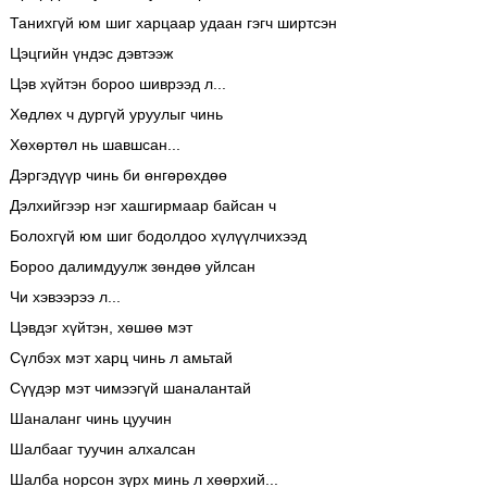
Танихгүй юм шиг харцаар удаан гэгч ширтсэн
Цэцгийн үндэс дэвтээж
Цэв хүйтэн бороо шиврээд л...
Хөдлөх ч дургүй уруулыг чинь
Хөхөртөл нь шавшсан...
Дэргэдүүр чинь би өнгөрөхдөө
Дэлхийгээр нэг хашгирмаар байсан ч
Болохгүй юм шиг бодолдоо хүлүүлчихээд
Бороо далимдуулж зөндөө уйлсан
Чи хэвээрээ л...
Цэвдэг хүйтэн, хөшөө мэт
Сүлбэх мэт харц чинь л амьтай
Сүүдэр мэт чимээгүй шаналантай
Шаналанг чинь цуучин
Шалбааг туучин алхалсан
Шалба норсон зүрх минь л хөөрхий...