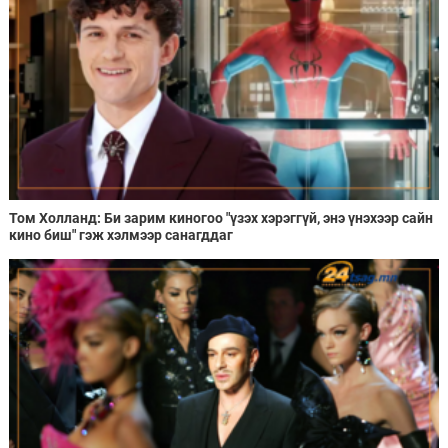
Том Холланд: Би зарим киногоо "үзэх хэрэггүй, энэ үнэхээр сайн
кино биш" гэж хэлмээр санагддаг