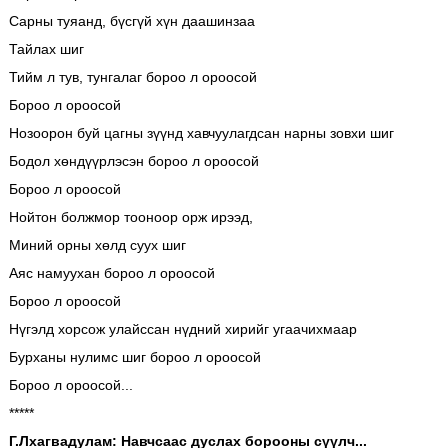
Сарны туяанд, бүсгүй хүн даашинзаа
Тайлах шиг
Тийм л тув, тунгалаг бороо л ороосой
Бороо л ороосой
Нозоорон буй цагны зүүнд хавчуулагдсан нарны зовхи шиг
Бодол хөндүүрлэсэн бороо л ороосой
Бороо л ороосой
Нойтон болжмор тооноор орж ирээд,
Миний орны хөлд суух шиг
Аяс намуухан бороо л ороосой
Бороо л ороосой
Нүгэлд хорсож улайссан нүдний хирийг угаачихмаар
Бурханы нулимс шиг бороо л ороосой
Бороо л ороосой...
*****
Г.Лхагвадулам: Навчсаас дуслах борооны сүүлч...