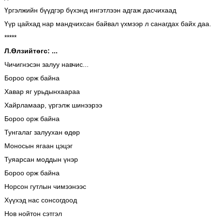
Үргэлжийн бүүдгэр бүхэнд ингэтлээн адгаж дасчихаад
Үүр цайхад нар мандчихсан байвал үхмээр л санагдах байх даа.
*****
Л.Өлзийтөгс: ...
Чичигнэсэн залуу навчис...
Бороо орж байна
Хавар яг урьдынхаараа
Хайрламаар, үргэлж шинээрээ
Бороо орж байна
Тунгалаг залуухан өдөр
Моносын ягаан цэцэг
Туяарсан моддын үнэр
Бороо орж байна
Норсон гутлын чимээнээс
Хүүхэд нас сонсогдоод
Нов нойтон сэтгэл