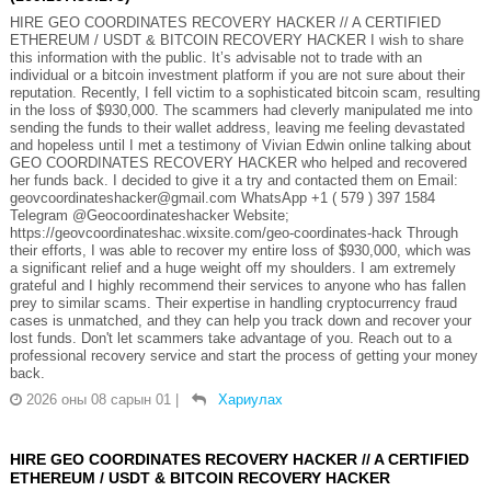
HIRE GEO COORDINATES RECOVERY HACKER // A CERTIFIED
ETHEREUM / USDT & BITCOIN RECOVERY HACKER I wish to share
this information with the public. It’s advisable not to trade with an
individual or a bitcoin investment platform if you are not sure about their
reputation. Recently, I fell victim to a sophisticated bitcoin scam, resulting
in the loss of $930,000. The scammers had cleverly manipulated me into
sending the funds to their wallet address, leaving me feeling devastated
and hopeless until I met a testimony of Vivian Edwin online talking about
GEO COORDINATES RECOVERY HACKER who helped and recovered
her funds back. I decided to give it a try and contacted them on Email:
geovcoordinateshacker@gmail.com WhatsApp +1 ( 579 ) 397 1584
Telegram @Geocoordinateshacker Website;
https://geovcoordinateshac.wixsite.com/geo-coordinates-hack Through
their efforts, I was able to recover my entire loss of $930,000, which was
a significant relief and a huge weight off my shoulders. I am extremely
grateful and I highly recommend their services to anyone who has fallen
prey to similar scams. Their expertise in handling cryptocurrency fraud
cases is unmatched, and they can help you track down and recover your
lost funds. Don't let scammers take advantage of you. Reach out to a
professional recovery service and start the process of getting your money
back.
2026 оны 08 сарын 01
|
Хариулах
HIRE GEO COORDINATES RECOVERY HACKER // A CERTIFIED
ETHEREUM / USDT & BITCOIN RECOVERY HACKER