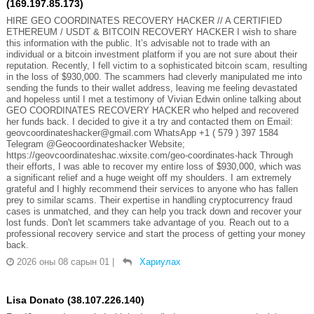
(169.197.85.173)
HIRE GEO COORDINATES RECOVERY HACKER // A CERTIFIED
ETHEREUM / USDT & BITCOIN RECOVERY HACKER I wish to share
this information with the public. It’s advisable not to trade with an
individual or a bitcoin investment platform if you are not sure about their
reputation. Recently, I fell victim to a sophisticated bitcoin scam, resulting
in the loss of $930,000. The scammers had cleverly manipulated me into
sending the funds to their wallet address, leaving me feeling devastated
and hopeless until I met a testimony of Vivian Edwin online talking about
GEO COORDINATES RECOVERY HACKER who helped and recovered
her funds back. I decided to give it a try and contacted them on Email:
geovcoordinateshacker@gmail.com WhatsApp +1 ( 579 ) 397 1584
Telegram @Geocoordinateshacker Website;
https://geovcoordinateshac.wixsite.com/geo-coordinates-hack Through
their efforts, I was able to recover my entire loss of $930,000, which was
a significant relief and a huge weight off my shoulders. I am extremely
grateful and I highly recommend their services to anyone who has fallen
prey to similar scams. Their expertise in handling cryptocurrency fraud
cases is unmatched, and they can help you track down and recover your
lost funds. Don't let scammers take advantage of you. Reach out to a
professional recovery service and start the process of getting your money
back.
2026 оны 08 сарын 01
|
Хариулах
Lisa Donato (38.107.226.140)