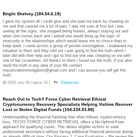
Bright Shelvey (184.54.6.19)
I gave my spouse all i could give and she paid me back by cheating on
me and that caused me a lot of pain, I was not sure at first but i was
seeing all the signs, she stopped being honest, always staying out and
when she comes back and i asked she would bring up the topic of
insecurity in the relationships which would leave me no choice than to
keep quiet, i came across a group of private investigators, i explained my
situation to them and they told me i was going to find the truth which i
later did with their help and i got to find out she was cheating on me with
one of her co-workers. All thanks to them i found out the truth, if you also
need the truth in any area of your life contact
macprivateinvestigators@gmail.com and i can assure you will get the
truth.
2026 оны 06 сарын 16
|
Хариулах
Reach Out to TechY Force Cyber Retrieval Ethical
Cryptocurrency Recovery Specialists Helping Victims Recover
Lost or Stolen Digital Funds (104.234.53.89)
Understanding the financial hardship that often follows cryptocurrency
loss, TECHY FORCE CYBER RETRIEVAL offers a No-Upfront-Fees
approach for qualifying cases. This allows eligible victims to seek
professional assistance without facing additional financial pressure during
an already difficult time. Our Process 1. Case Evaluation – We review the