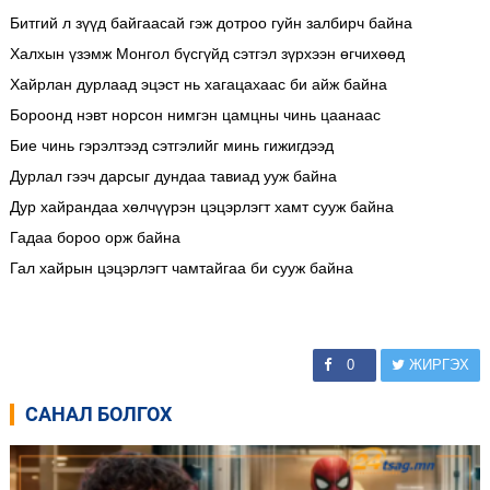
Битгий л зүүд байгаасай гэж дотроо гуйн залбирч байна
Халхын үзэмж Монгол бүсгүйд сэтгэл зүрхээн өгчихөөд
Хайрлан дурлаад эцэст нь хагацахаас би айж байна
Бороонд нэвт норсон нимгэн цамцны чинь цаанаас
Бие чинь гэрэлтээд сэтгэлийг минь гижигдээд
Дурлал гээч дарсыг дундаа тавиад ууж байна
Дур хайрандаа хөлчүүрэн цэцэрлэгт хамт сууж байна
Гадаа бороо орж байна
Гал хайрын цэцэрлэгт чамтайгаа би сууж байна
0
ЖИРГЭХ
САНАЛ БОЛГОХ