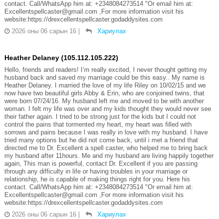
contact. Call/WhatsApp him at: +2348084273514 "Or email him at:
Excellentspellcaster@gmail.com ,For more information visit his
website:https://drexcellentspellcaster.godaddysites.com
2026 оны 06 сарын 16
|
Хариулах
Heather Delaney (105.112.105.222)
Hello, friends and readers! I’m really excited, I never thought getting my
husband back and saved my marriage could be this easy.. My name is
Heather Delaney. I married the love of my life Riley on 10/02/15 and we
now have two beautiful girls Abby & Erin, who are conjoined twins, that
were born 07/24/16. My husband left me and moved to be with another
woman. I felt my life was over and my kids thought they would never see
their father again. I tried to be strong just for the kids but I could not
control the pains that tormented my heart, my heart was filled with
sorrows and pains because I was really in love with my husband. I have
tried many options but he did not come back, until i met a friend that
directed me to Dr. Excellent a spell caster, who helped me to bring back
my husband after 11hours. Me and my husband are living happily together
again, This man is powerful, contact Dr. Excellent if you are passing
through any difficulty in life or having troubles in your marriage or
relationship, he is capable of making things right for you. Here his
contact. Call/WhatsApp him at: +2348084273514 "Or email him at:
Excellentspellcaster@gmail.com ,For more information visit his
website:https://drexcellentspellcaster.godaddysites.com
2026 оны 06 сарын 16
|
Хариулах