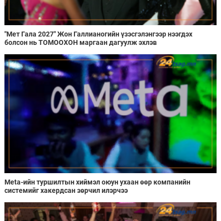
"Мет Гала 2027" Жон Галлианогийн үзэсгэлэнгээр нээгдэх
болсон нь ТОМООХОН маргаан дагуулж эхлэв
Meta-ийн туршилтын хиймэл оюун ухаан өөр компанийн
системийг хакердсан зөрчил илэрчээ