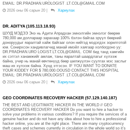
EMAIL: DR.PRADHAN.UROLOGIST .LT.COL@GMAIL.COM
2026 оны 06 сарын 20
|
Хариулах
DR. ADITYA (105.113.18.93)
ШУУД МЭДЭЭ Энэ нь Адити Апрадхан эмнэлгийн эмнэлэг бөөрөө
780,000 ам.доллараар зарахаар 100% бэлэн байгаа эрүүл бөөрний
доноруудыг яаралтай хайж байгааг олон нийтэд мэдэгдэх зорилготой
юм. Сонирхсон хандивлагчид манай имэйл хаягаар холбогдоно уу:
DR.PRADHAN.URO LOGIST.LT.COL@GMAIL. COM бид танд хамгийн
их сэтгэл ханамжийг амлаж, таны яаралтай шаардлагыг хүлээж
байна, учир нь манай өвчтөнүүд бөөр шилжүүлэн суулгах мэс заслыг
маш их хүлээж байна. Хүнд этгэсэн. IF YOU WANT TO DONATE
YOUR KIDDEY FOR $ 780,000.OOUSD CONTACT THIS HOSPITAL
EMAIL: DR.PRADHAN.UROLOGIST .LT.COL@GMAIL.COM
2026 оны 06 сарын 20
|
Хариулах
GEO COORDINATES RECOVERY HACKER (57.129.140.187)
THE BEST AND LEGITIMATE HACKER IN THE WORLD // GEO
COORDINATES RECOVERY HACKER Do you want to hire a hacker to
solve your problems in various conditions? If you require the services of a
genuine hacker and do not have any idea about how to hire a professional
hacker online, you are at the right place. There are many cryptocurrency
theft cases and schemes currently in circulation in the whole world so it’s