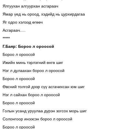
Ялгуухан алгуурхан асгараач
Ямар үед нь ороод, хэдийд нь цурхирдагаа
Яг одоо хэлээд өгөөч
Асгараач.....
*****
Г.Баяр: Бороо л ороосой
Бороо л ороосой
Ижийн минь тэрлэгний өнгө шиг
Нэг л дулаахан бороо л ороосой
Бороо л ороосой
Өвсний толгой дээр сүү асгачихсан юм шиг
Нэг л сайхан бороо л ороосой
Бороо л ороосой
Голын усанд уруулаа дүрэн зогсох морь шиг
Солонгоор инээсэн бороо л ороосой
Бороо л ороосой