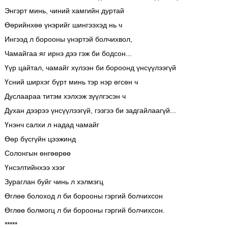
Энгэрт минь, чиний хамгийн дуртай
Өөрийнхөө үнэрийг шингээхэд нь ч
Ингээд л борооны үнэртэй болчихвол,
Чамайгаа яг ирнэ дээ гэж би бодсон...
Үүр цайтал, чамайг хүлээн би бороонд үнсүүлээгүй
Үсний ширхэг бүрт минь тэр нэр өгсөн ч
Дуслаараа титэм хэлхэж зүүлгэсэн ч
Духан дээрээ үнсүүлээгүй, гэзгээ би задгайлаагүй...
Үнэнч салхи л надад чамайг
Өөр бүсгүйн цээжинд
Солонгын өнгөөрөө
Үнсэлтийнхээ хээг
Зураглан буйг чинь л хэлмэгц
Өглөө болоход л би борооны гэргий болчихсон
Өглөө болмогц л би борооны гэргий болчихсон.
*****