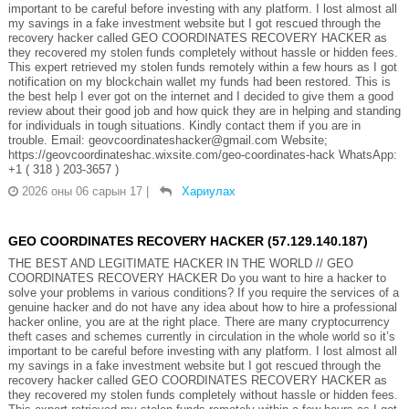
important to be careful before investing with any platform. I lost almost all
my savings in a fake investment website but I got rescued through the
recovery hacker called GEO COORDINATES RECOVERY HACKER as
they recovered my stolen funds completely without hassle or hidden fees.
This expert retrieved my stolen funds remotely within a few hours as I got
notification on my blockchain wallet my funds had been restored. This is
the best help I ever got on the internet and I decided to give them a good
review about their good job and how quick they are in helping and standing
for individuals in tough situations. Kindly contact them if you are in
trouble. Email: geovcoordinateshacker@gmail.com Website;
https://geovcoordinateshac.wixsite.com/geo-coordinates-hack WhatsApp:
+1 ( 318 ) 203-3657 )
2026 оны 06 сарын 17
|
Хариулах
GEO COORDINATES RECOVERY HACKER (57.129.140.187)
THE BEST AND LEGITIMATE HACKER IN THE WORLD // GEO
COORDINATES RECOVERY HACKER Do you want to hire a hacker to
solve your problems in various conditions? If you require the services of a
genuine hacker and do not have any idea about how to hire a professional
hacker online, you are at the right place. There are many cryptocurrency
theft cases and schemes currently in circulation in the whole world so it’s
important to be careful before investing with any platform. I lost almost all
my savings in a fake investment website but I got rescued through the
recovery hacker called GEO COORDINATES RECOVERY HACKER as
they recovered my stolen funds completely without hassle or hidden fees.