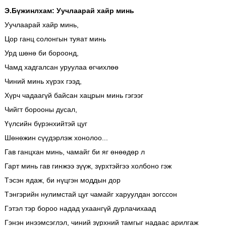
Э.Бүжинлхам: Уучлаарай хайр минь
Уучлаарай хайр минь,
Цор ганц солонгын туяат минь
Урд шөнө би бороонд,
Чамд хадгалсан уруулаа өгчихлөө
Чиний минь хүрэх гээд,
Хүрч чадаагүй байсан хацрын минь гэгээг
Чийгт борооны дусал,
Үүлсийн бүрэнхийтэй цуг
Шөнөжин сүүдэрлэж хонолоо...
Гав ганцхан минь, чамайг би яг өнөөдөр л
Гарт минь гав гинжээ зүүж, зүрхтэйгээ холбоно гэж
Тэсэн ядаж, би нүцгэн моддын дор
Тэнгэрийн нулимстай цуг чамайг харуулдан зогссон
Гэтэл тэр бороо надад ухаангүй дурлачихаад
Гэнэн инээмсэглэл, чиний зүрхний тамгыг надаас арилгаж