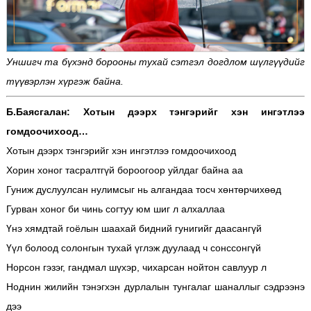
Уншигч та бүхэнд борооны тухай сэтгэл догдлом шүлгүүдийг
түүвэрлэн хүргэж байна.
Б.Баясгалан: Хотын дээрх тэнгэрийг хэн ингэтлээ
гомдоочихоод…
Хотын дээрх тэнгэрийг хэн ингэтлээ гомдоочихоод
Хорин хоног тасралтгүй бороогоор уйлдаг байна аа
Гуниж дуслуулсан нулимсыг нь алгандаа тосч хөнтөрчихөөд
Гурван хоног би чинь согтуу юм шиг л алхаллаа
Үнэ хямдтай гоёлын шаахай бидний гунигийг даасангүй
Үүл болоод солонгын тухай үглэж дуулаад ч сонссонгүй
Норсон гэзэг, гандмал шүхэр, чихарсан нойтон савлуур л
Ноднин жилийн тэнэгхэн дурлалын тунгалаг шаналлыг сэдрээнэ
дээ