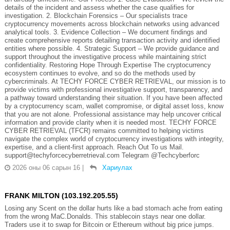
details of the incident and assess whether the case qualifies for
investigation. 2. Blockchain Forensics – Our specialists trace
cryptocurrency movements across blockchain networks using advanced
analytical tools. 3. Evidence Collection – We document findings and
create comprehensive reports detailing transaction activity and identified
entities where possible. 4. Strategic Support – We provide guidance and
support throughout the investigative process while maintaining strict
confidentiality. Restoring Hope Through Expertise The cryptocurrency
ecosystem continues to evolve, and so do the methods used by
cybercriminals. At TECHY FORCE CYBER RETRIEVAL, our mission is to
provide victims with professional investigative support, transparency, and
a pathway toward understanding their situation. If you have been affected
by a cryptocurrency scam, wallet compromise, or digital asset loss, know
that you are not alone. Professional assistance may help uncover critical
information and provide clarity when it is needed most. TECHY FORCE
CYBER RETRIEVAL (TFCR) remains committed to helping victims
navigate the complex world of cryptocurrency investigations with integrity,
expertise, and a client-first approach. Reach Out To us Mail.
support@techyforcecyberretrieval.com Telegram @Techcyberforc
2026 оны 06 сарын 16
|
Хариулах
FRANK MILTON (103.192.205.55)
Losing any Scent on the dollar hurts like a bad stomach ache from eating
from the wrong MaC.Donalds. This stablecoin stays near one dollar.
Traders use it to swap for Bitcoin or Ethereum without big price jumps.