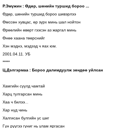
Р.Эмүжин : Өдөр, шөнийн туршид бороо ...
Өдөр, шөнийн туршид бороо шивэрлээ
Өмссөн хувцас, өр зүрх минь шал нойтон
Өрөөлийн өвөрт гээсэн аз жаргал минь
Өнөө хаана төөрснийг
Хэн мэднэ, мэдээд ч яах юм.
2001.04.11. УБ
*****
Ц.Дэлгэрмаа : Бороо далимдуулж зөндөө уйлсан
Хамгийн сүүлд чамтай
Харц тулгарсан минь
Хаа ч билээ...
Хар нүд чинь
Халгисан булгийн ус шиг
Гүн рүүгээ гуниг нь улам яргасан