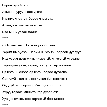
Бороо орж байна
Аньсага, уруулнаас урсах
Нулимс ч юм уу, бороо ч юм уу...
Ахиад нэг хаврыг үзэхсэн
Бие минь урсаж байна
*****
Л.Өлзийтөгс: Харанхуйн бороо
Зарим нь бүлээн, зарим нь хүйтэн бороон дуслууд
Нүд уруул дээр минь чимээтэй, чимээгүй үнсэлнэ
Заримдаа үнэн, заримдаа худал ертөнцийн
Ер нэгэн шөнөөс ер нэгэн бороо дусална
Сар үгүй атал нойтон дусал бүр гэрэлтэж
Од үгүй атал орчлон бүхэлдээ гялалзана
Хуруу гараас минь тэнгэр дусагнаж
Хувцас өмсгөлөөс харанхуй бөнжигнөнө
*****