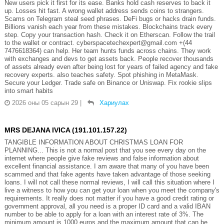
New users pick it first for its ease. Banks hold cash reserves to back it
up. Losses hit fast. A wrong wallet address sends coins to strangers.
Scams on Telegram steal seed phrases. DeFi bugs or hacks drain funds.
Billions vanish each year from these mistakes. Blockchains track every
step. Copy your transaction hash. Check it on Etherscan. Follow the trail
to the wallet or contract. cyberspacetechexpert@gmail.com +(44
7476618364) can help. Her team hunts funds across chains. They work
with exchanges and devs to get assets back. People recover thousands
of assets already even after being lost for years of failed agency and fake
recovery experts. also teaches safety. Spot phishing in MetaMask.
Secure your Ledger. Trade safe on Binance or Uniswap. Fix rookie slips
into smart habits
2026 оны 05 сарын 29
|
Хариулах
MRS DEJANA IVICA (191.101.157.22)
TANGIBLE INFORMATION ABOUT CHRISTMAS LOAN FOR
PLANNING... This is not a normal post that you see every day on the
internet where people give fake reviews and false information about
excellent financial assistance. I am aware that many of you have been
scammed and that fake agents have taken advantage of those seeking
loans. I will not call these normal reviews, I will call this situation where I
live a witness to how you can get your loan when you meet the company's
requirements. It really does not matter if you have a good credit rating or
government approval, all you need is a proper ID card and a valid IBAN
number to be able to apply for a loan with an interest rate of 3%. The
minimum amount is 1000 euros and the maximum amount that can be