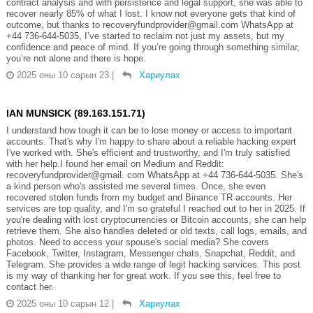
contract analysis and with persistence and legal support, she was able to
recover nearly 85% of what I lost. I know not everyone gets that kind of
outcome, but thanks to recoveryfundprovider@gmail.com WhatsApp at
+44 736-644-5035, I’ve started to reclaim not just my assets, but my
confidence and peace of mind. If you’re going through something similar,
you’re not alone and there is hope.
2025 оны 10 сарын 23
|
Хариулах
IAN MUNSICK (89.163.151.71)
I understand how tough it can be to lose money or access to important
accounts. That's why I'm happy to share about a reliable hacking expert
I've worked with. She's efficient and trustworthy, and I'm truly satisfied
with her help.I found her email on Medium and Reddit:
recoveryfundprovider@gmail. com WhatsApp at +44 736-644-5035. She's
a kind person who's assisted me several times. Once, she even
recovered stolen funds from my budget and Binance TR accounts. Her
services are top quality, and I'm so grateful I reached out to her in 2025. If
you're dealing with lost cryptocurrencies or Bitcoin accounts, she can help
retrieve them. She also handles deleted or old texts, call logs, emails, and
photos. Need to access your spouse's social media? She covers
Facebook, Twitter, Instagram, Messenger chats, Snapchat, Reddit, and
Telegram. She provides a wide range of legit hacking services. This post
is my way of thanking her for great work. If you see this, feel free to
contact her.
2025 оны 10 сарын 12
|
Хариулах