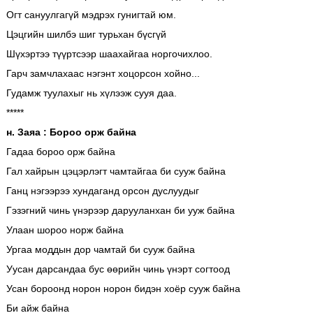
Огт сануулгагүй мэдрэх гунигтай юм.
Цэцгийн шилбэ шиг турьхан бүсгүй
Шүхэртээ түүртсээр шаахайгаа норгочихлоо.
Гарч замчлахаас нэгэнт хоцорсон хойно...
Гудамж туулахыг нь хүлээж сууя даа.
*****
н. Заяа : Бороо орж байна
Гадаа бороо орж байна
Гал хайрын цэцэрлэгт чамтайгаа би сууж байна
Ганц нэгээрээ хундаганд орсон дуслуудыг
Гэзэгний чинь үнэрээр дарууланхан би ууж байна
Улаан шороо норж байна
Ургаа моддын дор чамтай би сууж байна
Уусан дарсандаа бус өөрийн чинь үнэрт согтоод
Усан бороонд норон норон бидэн хоёр сууж байна
Би айж байна