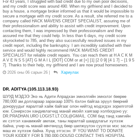
For 43 years, I struggled with bad credit due to my own poor decisions,
and my credit score was around 490. When my girlfriend and I decided to
buy a house, a mortgage broker informed us that it would be impossible to
secure a mortgage with my credit score. As a result, she referred me to a
company called HACK MAVENS CREDIT SPECIALIST, assuring me of
their professionalism and ability to assist with credit improvement. Upon
contacting them, I was impressed by their professionalism and they
assured me that they could help. In less than 6 days, my credit score
skyrocketed to 785, and they also successfully resolved issues in my
credit report, including the bankruptcy. I am incredibly satisfied with their
service and would highly recommend HACK MAVENS CREDIT
SPECIALIST for reliable credit repairs. You can reach them at H A C K M
A V E N S 5 [AT] G M A I L [DOT] COM or at [+] [1] [2 0 9] [4 1 7] – [1 9 5
7]. Thanks to their help, my girlfriend and I are now proud homeowners.
2026 оны 06 сарын 26
|
Хариулах
DR. ADITYA (105.113.18.93)
ШУУД МЭДЭЭ Энэ нь Адити Апрадхан эмнэлгийн эмнэлэг бөөрөө
780,000 ам.доллараар зарахаар 100% бэлэн байгаа эрүүл бөөрний
доноруудыг яаралтай хайж байгааг олон нийтэд мэдэгдэх зорилготой
юм. Сонирхсон хандивлагчид манай имэйл хаягаар холбогдоно уу:
DR.PRADHAN.URO LOGIST.LT.COL@GMAIL. COM бид танд хамгийн
их сэтгэл ханамжийг амлаж, таны яаралтай шаардлагыг хүлээж
байна, учир нь манай өвчтөнүүд бөөр шилжүүлэн суулгах мэс заслыг
маш их хүлээж байна. Хүнд этгэсэн. IF YOU WANT TO DONATE
YOUR KIDDEY FOR $ 780,000.OOUSD CONTACT THIS HOSPITAL