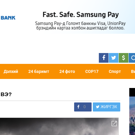
Дэлхий
24 баримт
24 фото
COP17
Спорт
В
 ВЭ?
0
ЖИРГЭХ