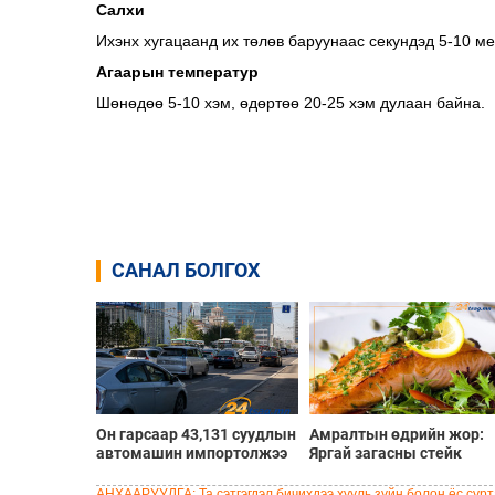
Салхи
Ихэнх хугацаанд их төлөв баруунаас секундэд 5-10 м
Агаарын температур
Шөнөдөө 5-10 хэм, өдөртөө 20-25 хэм дулаан байна.
САНАЛ БОЛГОХ
Он гарсаар 43,131 суудлын
Амралтын өдрийн жор:
автомашин импортолжээ
Яргай загасны стейк
АНХААРУУЛГА: Та сэтгэгдэл бичихдээ хууль зүйн болон ёс сурта