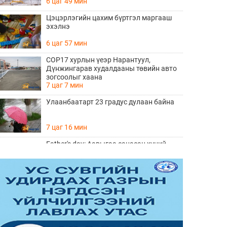
6 цаг 49 мин
Цэцэрлэгийн цахим бүртгэл маргааш
эхэлнэ
6 цаг 57 мин
COP17 хурлын үеэр Нарантуул,
Дүнжингарав худалдааны төвийн авто
зогсоолыг хаана
7 цаг 7 мин
Улаанбаатарт 23 градус дулаан байна
7 цаг 16 мин
Father's day: Аавыгаа санасан хүний
ЗААВАЛ унших 8 шүлэг
Өчигдөр 11 цаг 15 мин
Өнөөдөр тоглолтоо хийх гэж байгаа THE
HU хамтлагийн алдартай 10 дуу
Өчигдөр 10 цаг 20 мин