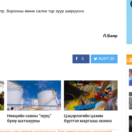
етр, борооны өмнө салхи түр зуур ширүүснэ.
Л.Баяр
0
ЖИРГЭХ
2
Нөөцийн савны “нууц”
Цэцэрлэгийн цахим
буюу шатахууны
бүртгэл маргааш эхэлнэ
хомсдлоос чөлөөлөх 9
хувийн зээл
хууны хэм хэмжээг хүндэтгэнэ үү. Хэм хэмжээ зөрчсөн сэтгэгдэлийг