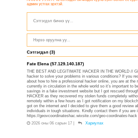
админ устгах эрхтэй.
Сэтгэгдэл (3)
Fate Elena (57.129.140.187)
THE BEST AND LEGITIMATE HACKER IN THE WORLD // G
hacker to solve your problems in various conditions? If you r
about how to hire a professional hacker online, you are at th
currently in circulation in the whole world so it’s important to 
savings in a fake investment website but I got rescued t
HACKER as they recovered my stolen funds completely without
remotely within a few hours as I got notification on my blockc
got on the internet and I decided to give them a good review a
individuals in tough situations. Kindly contact them if you a
https://geovcoordinateshac.wixsite.com/geo-coordinates-hack
2026 оны 06 сарын 17
|
Хариулах