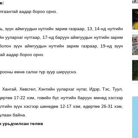
в:
илгаантай аадар бороо орно.
вь, зүүн аймгуудын нутгийн зарим газраар, 13, 14-нд нутгийн
ийн уулархаг нутгаар, 17-нд баруун аймгуудын нутгийн зарим
 болон зүүн аймгуудын нутгийн зарим газраар, 19-нд зүүн
тай аадар бороо орно.
орооны өмнө салхи түр зуур ширүүснэ.
Хангай, Хөвсгөл, Хэнтийн уулархаг нутаг, Идэр, Тэс, Туул,
өртөө 17-22 хэм, говийн бүс нутгийн баруун өмнөд хэсгээр
утгийн зүүн хэсгээр шөнөдөө 12-17 хэм, өдөртөө 26-31 хэм,
дулаан байна.
н урьдчилсан төлөв