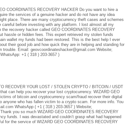
EO COORDINATES RECOVERY HACKER Do you want to hire a
equire the services of a genuine hacker and do not have any idea
e right place. There are many cryptocurrency theft cases and schemes
be careful before investing with any platform. I lost almost all my
hrough the recovery hacker called GEO COORDINATES RECOVERY
 hassle or hidden fees. This expert retrieved my stolen funds
hain wallet my funds had been restored. This is the best help I ever
bout their good job and how quick they are in helping and standing for
re in trouble. Email: geovcoordinateshacker@gmail.com Website;
 WhatsApp: +1 ( 318 ) 203-3657 )
 RECOVER YOUR LOST / STOLEN CRYPTO / BITCOIN / USDT
er that can help you recover your lost cryptocurrency. WIZARD GEO
 of bitcoin and cryptocurrency scam/fraud recover their digital
 anyone who has fallen victim to a crypto scam. For more info. You
il.com WhatsApp ( +1 ( 318 ) 203-3657 ) Website;
s-hack Thank you so much WIZARD GEO COORDINATES RECOVERY
ncy funds. I was devastated and couldn’t grasp what had happened
grateful for the service of WIZARD GEO COORDINATES RECOVERY