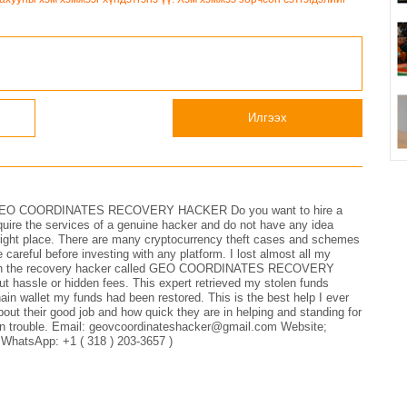
Илгээх
EO COORDINATES RECOVERY HACKER Do you want to hire a
equire the services of a genuine hacker and do not have any idea
e right place. There are many cryptocurrency theft cases and schemes
be careful before investing with any platform. I lost almost all my
hrough the recovery hacker called GEO COORDINATES RECOVERY
 hassle or hidden fees. This expert retrieved my stolen funds
hain wallet my funds had been restored. This is the best help I ever
bout their good job and how quick they are in helping and standing for
re in trouble. Email: geovcoordinateshacker@gmail.com Website;
 WhatsApp: +1 ( 318 ) 203-3657 )