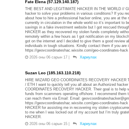
Fate Elena (57.129.140.187)
THE BEST AND LEGITIMATE HACKER IN THE WORLD // G
hacker to solve your problems in various conditions? If you r
about how to hire a professional hacker online, you are at th
currently in circulation in the whole world so it’s important to 
savings in a fake investment website but I got rescued t
HACKER as they recovered my stolen funds completely without
remotely within a few hours as I got notification on my blockc
got on the internet and I decided to give them a good review a
individuals in tough situations. Kindly contact them if you a
https://geovcoordinateshac.wixsite.com/geo-coordinates-hack
2026 оны 06 сарын 17
|
Хариулах
Suzan Leo (185.163.110.218)
HIRE WIZARD GEO COORDINATES RECOVERY HACKER TO
/ ETH I want to quickly tell you all about an Authorized hack
COORDINATES RECOVERY HACKER. Their goal is to help victims
funds from scammers operating offshore. I recommend them to
can reach them via Email: Email: geovcoordinateshacker@gma
https://geovcoordinateshac.wixsite.com/geo-coordinate
HACKER for assisting me in recovering my stolen cryptocurre
to me when I was locked out of my account but I’m truly 
HACKER.
2026 оны 06 сарын 15
|
Хариулах