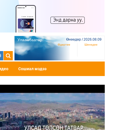
Улаанбаатар
Өнөөдөр / 2026.08.09
Өдөртөө
Шөнөдөө
идео
Сошиал мэдээ