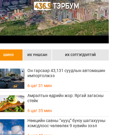
ШИНЭ
ИХ УНШСАН
ИХ СЭТГЭГДЭЛТЭЙ
Он гарсаар 43,131 суудлын автомашин
импортолжээ
6 цаг 31 мин
Амралтын өдрийн жор: Яргай загасны
стейк
6 цаг 35 мин
Нөөцийн савны “нууц” буюу шатахууны
хомсдлоос чөлөөлөх 9 хувийн зээл