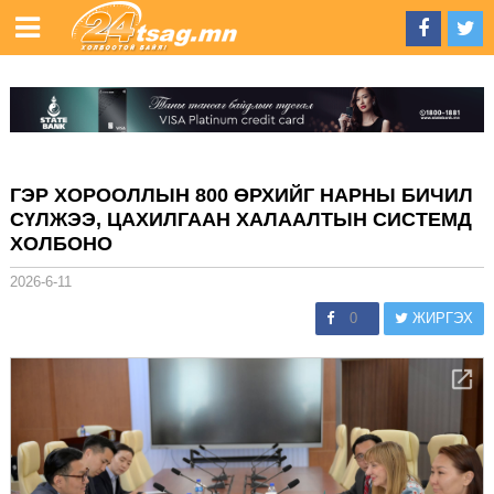
ГЭР ХОРООЛЛЫН 800 ӨРХИЙГ НАРНЫ БИЧИЛ
СҮЛЖЭЭ, ЦАХИЛГААН ХАЛААЛТЫН СИСТЕМД
ХОЛБОНО
2026-6-11
0
ЖИРГЭХ