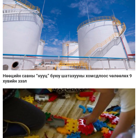
Нөөцийн савны “нууц” буюу шатахууны хомсдлоос чөлөөлөх 9
хувийн зээл