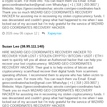
a crypto scam. For more info. You can reach them via Email: Email:
geovcoordinateshacker@gmail.com WhatsApp ( +1 ( 318 ) 203-3657 )
Website; https://geovcoordinateshac.wixsite.com/geo-coordinates-hack
Thank you so much WIZARD GEO COORDINATES RECOVERY
HACKER for assisting me in recovering my stolen cryptocurrency funds. I
was devastated and couldn’t grasp what had happened to me when I was
locked out of my account but I’m truly grateful for the service of WIZARD
GEO COORDINATES RECOVERY HACKER.
2026 оны 06 сарын 12
|
Хариулах
Suzan Leo (38.95.111.140)
HIRE WIZARD GEO COORDINATES RECOVERY HACKER TO
RECOVER YOUR LOST / STOLEN CRYPTO / BITCOIN / USDT / ETH I
want to quickly tell you all about an Authorized hacker that can help you
recover your lost cryptocurrency. WIZARD GEO COORDINATES
RECOVERY HACKER. Their goal is to help victims of bitcoin and
cryptocurrency scam/fraud recover their digital funds from scammers
operating offshore. I recommend them to anyone who has fallen victim to
a crypto scam. For more info. You can reach them via Email: Email:
geovcoordinateshacker@gmail.com WhatsApp ( +1 ( 318 ) 203-3657 )
Website; https://geovcoordinateshac.wixsite.com/geo-coordinates-hack
Thank you so much WIZARD GEO COORDINATES RECOVERY
HACKER for assisting me in recovering my stolen cryptocurrency funds. I
was devastated and couldn’t grasp what had happened to me when I was
locked out of my account but I’m truly grateful for the service of WIZARD
GEO COORDINATES RECOVERY HACKER.