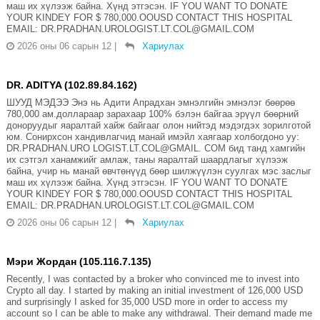
маш их хүлээж байна. Хүнд этгэсэн. IF YOU WANT TO DONATE
YOUR KINDEY FOR $ 780,000.OOUSD CONTACT THIS HOSPITAL
EMAIL: DR.PRADHAN.UROLOGIST.LT.COL@GMAIL.COM
2026 оны 06 сарын 12
|
Хариулах
DR. ADITYA (102.89.84.162)
ШУУД МЭДЭЭ Энэ нь Адити Апрадхан эмнэлгийн эмнэлэг бөөрөө
780,000 ам.доллараар зарахаар 100% бэлэн байгаа эрүүл бөөрний
доноруудыг яаралтай хайж байгааг олон нийтэд мэдэгдэх зорилготой
юм. Сонирхсон хандивлагчид манай имэйл хаягаар холбогдоно уу:
DR.PRADHAN.URO LOGIST.LT.COL@GMAIL. COM бид танд хамгийн
их сэтгэл ханамжийг амлаж, таны яаралтай шаардлагыг хүлээж
байна, учир нь манай өвчтөнүүд бөөр шилжүүлэн суулгах мэс заслыг
маш их хүлээж байна. Хүнд этгэсэн. IF YOU WANT TO DONATE
YOUR KINDEY FOR $ 780,000.OOUSD CONTACT THIS HOSPITAL
EMAIL: DR.PRADHAN.UROLOGIST.LT.COL@GMAIL.COM
2026 оны 06 сарын 12
|
Хариулах
Мэри Жордан (105.116.7.135)
Recently, I was contacted by a broker who convinced me to invest into
Crypto all day. I started by making an initial investment of 126,000 USD
and surprisingly I asked for 35,000 USD more in order to access my
account so I can be able to make any withdrawal. Their demand made me