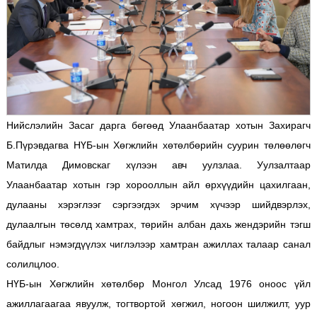
Нийслэлийн Засаг дарга бөгөөд Улаанбаатар хотын Захирагч
Б.Пүрэвдагва НҮБ-ын Хөгжлийн хөтөлбөрийн суурин төлөөлөгч
Матилда Димовскаг хүлээн авч уулзлаа. Уулзалтаар
Улаанбаатар хотын гэр хорооллын айл өрхүүдийн цахилгаан,
дулааны хэрэглээг сэргээгдэх эрчим хүчээр шийдвэрлэх,
дулаалгын төсөлд хамтрах, төрийн албан дахь жендэрийн тэгш
байдлыг нэмэгдүүлэх чиглэлээр хамтран ажиллах талаар санал
солилцлоо.
НҮБ-ын Хөгжлийн хөтөлбөр Монгол Улсад 1976 оноос үйл
ажиллагаагаа явуулж, тогтвортой хөгжил, ногоон шилжилт, уур