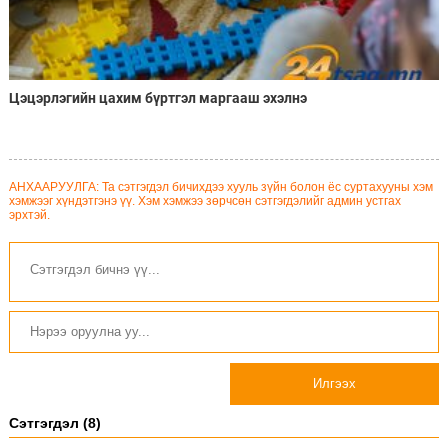
Цэцэрлэгийн цахим бүртгэл маргааш эхэлнэ
АНХААРУУЛГА: Та сэтгэгдэл бичихдээ хууль зүйн болон ёс суртахууны хэм
хэмжээг хүндэтгэнэ үү. Хэм хэмжээ зөрчсөн сэтгэгдэлийг админ устгах
эрхтэй.
Илгээх
Сэтгэгдэл (8)