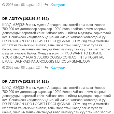
2026 оны 06 сарын 12
|
Хариулах
DR. ADITYA (102.89.84.162)
ШУУД МЭДЭЭ Энэ нь Адити Апрадхан эмнэлгийн эмнэлэг бөөрөө
780,000 ам.доллараар зарахаар 100% бэлэн байгаа эрүүл бөөрний
доноруудыг яаралтай хайж байгааг олон нийтэд мэдэгдэх зорилготой
юм. Сонирхсон хандивлагчид манай имэйл хаягаар холбогдоно уу:
DR.PRADHAN.URO LOGIST.LT.COL@GMAIL. COM бид танд хамгийн
их сэтгэл ханамжийг амлаж, таны яаралтай шаардлагыг хүлээж
байна, учир нь манай өвчтөнүүд бөөр шилжүүлэн суулгах мэс заслыг
маш их хүлээж байна. Хүнд этгэсэн. IF YOU WANT TO DONATE
YOUR KINDEY FOR $ 780,000.OOUSD CONTACT THIS HOSPITAL
EMAIL: DR.PRADHAN.UROLOGIST.LT.COL@GMAIL.COM
2026 оны 06 сарын 12
|
Хариулах
DR. ADITYA (102.89.84.162)
ШУУД МЭДЭЭ Энэ нь Адити Апрадхан эмнэлгийн эмнэлэг бөөрөө
780,000 ам.доллараар зарахаар 100% бэлэн байгаа эрүүл бөөрний
доноруудыг яаралтай хайж байгааг олон нийтэд мэдэгдэх зорилготой
юм. Сонирхсон хандивлагчид манай имэйл хаягаар холбогдоно уу:
DR.PRADHAN.URO LOGIST.LT.COL@GMAIL. COM бид танд хамгийн
их сэтгэл ханамжийг амлаж, таны яаралтай шаардлагыг хүлээж
байна, учир нь манай өвчтөнүүд бөөр шилжүүлэн суулгах мэс заслыг