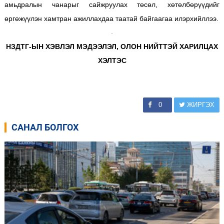
амьдралын чанарыг сайжруулах төсөл, хөтөлбөрүүдийг
өргөжүүлэн хамтран ажиллахдаа таатай байгаагаа илэрхийллээ.
НЗДТГ-ЫН ХЭВЛЭЛ МЭДЭЭЛЭЛ, ОЛОН НИЙТТЭЙ ХАРИЛЦАХ
ХЭЛТЭС
0
ЖИРГЭХ
САНАЛ БОЛГОХ