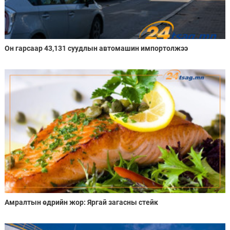
Он гарсаар 43,131 суудлын автомашин импортолжээ
Амралтын өдрийн жор: Яргай загасны стейк