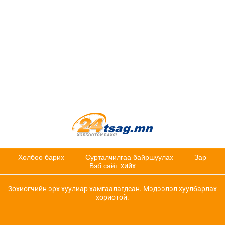
Холбоо барих
Сурталчилгаа байршуулах
Зар
Вэб сайт
хийх
Зохиогчийн эрх хуулиар хамгаалагдсан. Мэдээлэл хуулбарлах
хориотой.