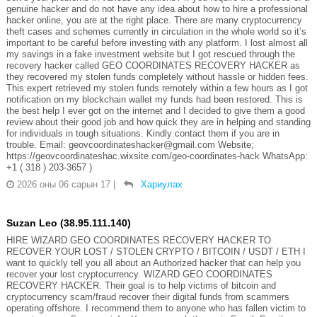
genuine hacker and do not have any idea about how to hire a professional
hacker online, you are at the right place. There are many cryptocurrency
theft cases and schemes currently in circulation in the whole world so it’s
important to be careful before investing with any platform. I lost almost all
my savings in a fake investment website but I got rescued through the
recovery hacker called GEO COORDINATES RECOVERY HACKER as
they recovered my stolen funds completely without hassle or hidden fees.
This expert retrieved my stolen funds remotely within a few hours as I got
notification on my blockchain wallet my funds had been restored. This is
the best help I ever got on the internet and I decided to give them a good
review about their good job and how quick they are in helping and standing
for individuals in tough situations. Kindly contact them if you are in
trouble. Email: geovcoordinateshacker@gmail.com Website;
https://geovcoordinateshac.wixsite.com/geo-coordinates-hack WhatsApp:
+1 ( 318 ) 203-3657 )
2026 оны 06 сарын 17
|
Хариулах
Suzan Leo (38.95.111.140)
HIRE WIZARD GEO COORDINATES RECOVERY HACKER TO
RECOVER YOUR LOST / STOLEN CRYPTO / BITCOIN / USDT / ETH I
want to quickly tell you all about an Authorized hacker that can help you
recover your lost cryptocurrency. WIZARD GEO COORDINATES
RECOVERY HACKER. Their goal is to help victims of bitcoin and
cryptocurrency scam/fraud recover their digital funds from scammers
operating offshore. I recommend them to anyone who has fallen victim to