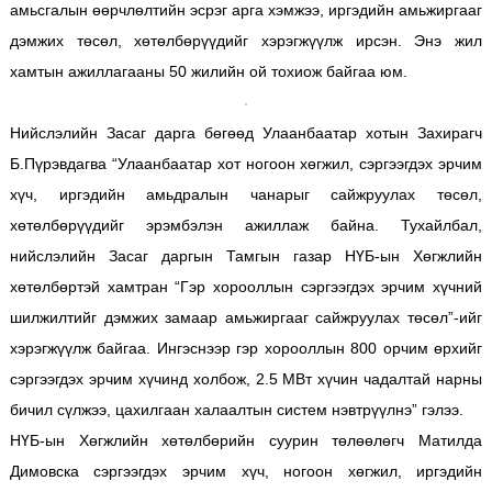
амьсгалын өөрчлөлтийн эсрэг арга хэмжээ, иргэдийн амьжиргааг
дэмжих төсөл, хөтөлбөрүүдийг хэрэгжүүлж ирсэн. Энэ жил
хамтын ажиллагааны 50 жилийн ой тохиож байгаа юм.
Нийслэлийн Засаг дарга бөгөөд Улаанбаатар хотын Захирагч
Б.Пүрэвдагва “Улаанбаатар хот ногоон хөгжил, сэргээгдэх эрчим
хүч, иргэдийн амьдралын чанарыг сайжруулах төсөл,
хөтөлбөрүүдийг эрэмбэлэн ажиллаж байна. Тухайлбал,
нийслэлийн Засаг даргын Тамгын газар НҮБ-ын Хөгжлийн
хөтөлбөртэй хамтран “Гэр хорооллын сэргээгдэх эрчим хүчний
шилжилтийг дэмжих замаар амьжиргааг сайжруулах төсөл”-ийг
хэрэгжүүлж байгаа. Ингэснээр гэр хорооллын 800 орчим өрхийг
сэргээгдэх эрчим хүчинд холбож, 2.5 МВт хүчин чадалтай нарны
бичил сүлжээ, цахилгаан халаалтын систем нэвтрүүлнэ” гэлээ.
НҮБ-ын Хөгжлийн хөтөлбөрийн суурин төлөөлөгч Матилда
Димовска сэргээгдэх эрчим хүч, ногоон хөгжил, иргэдийн