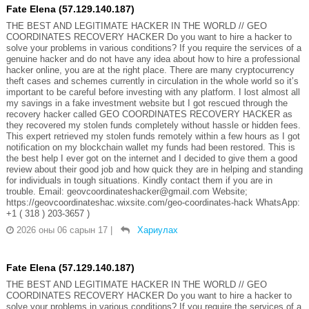
Fate Elena (57.129.140.187)
THE BEST AND LEGITIMATE HACKER IN THE WORLD // GEO
COORDINATES RECOVERY HACKER Do you want to hire a hacker to
solve your problems in various conditions? If you require the services of a
genuine hacker and do not have any idea about how to hire a professional
hacker online, you are at the right place. There are many cryptocurrency
theft cases and schemes currently in circulation in the whole world so it’s
important to be careful before investing with any platform. I lost almost all
my savings in a fake investment website but I got rescued through the
recovery hacker called GEO COORDINATES RECOVERY HACKER as
they recovered my stolen funds completely without hassle or hidden fees.
This expert retrieved my stolen funds remotely within a few hours as I got
notification on my blockchain wallet my funds had been restored. This is
the best help I ever got on the internet and I decided to give them a good
review about their good job and how quick they are in helping and standing
for individuals in tough situations. Kindly contact them if you are in
trouble. Email: geovcoordinateshacker@gmail.com Website;
https://geovcoordinateshac.wixsite.com/geo-coordinates-hack WhatsApp:
+1 ( 318 ) 203-3657 )
2026 оны 06 сарын 17
|
Хариулах
Fate Elena (57.129.140.187)
THE BEST AND LEGITIMATE HACKER IN THE WORLD // GEO
COORDINATES RECOVERY HACKER Do you want to hire a hacker to
solve your problems in various conditions? If you require the services of a