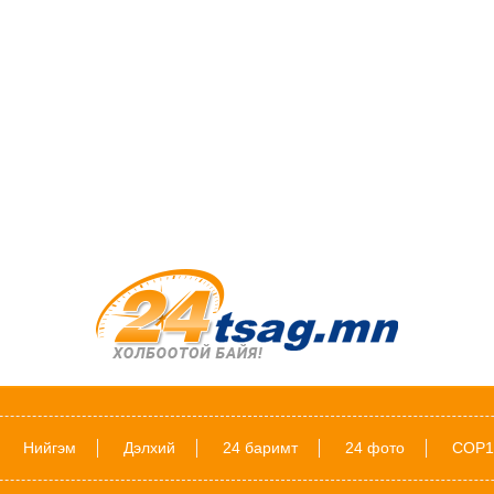
Нийгэм
Дэлхий
24 баримт
24 фото
COP1