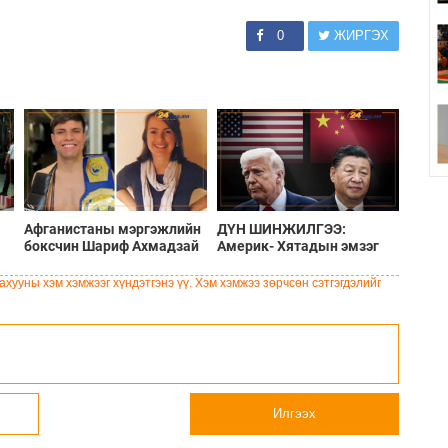
0
ЖИРГЭХ
Афганистаны мэргэжлийн
ДҮН ШИНЖИЛГЭЭ:
боксчин Шариф Ахмадзай
Америк- Хятадын эмзэг
Шотланд эмэгтэйг хөнөөж,
харилцаа
чемоданд хийж хаясан
хууны хэм хэмжээг хүндэтгэнэ үү. Хэм хэмжээ зөрчсөн сэтгэгдэлийг
хэрэгт буруутгагдаж байна
Илгээх