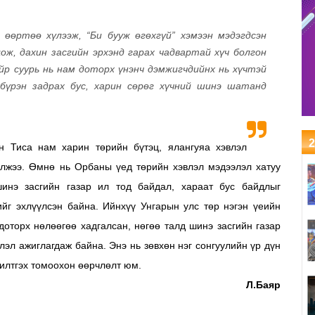
 өөртөө хүлээж, “Би бууж өгөхгүй” хэмээн мэдэгдсэн
ж, дахин засгийн эрхэнд гарах чадвартай хүч болгон
айр суурь нь нам доторх үнэнч дэмжигчдийнх нь хүчтэй
бүрэн задрах бус, харин сөрөг хүчний шинэ шатанд
2
 Тиса нам харин төрийн бүтэц, ялангуяа хэвлэл
элжээ. Өмнө нь Орбаны үед төрийн хэвлэл мэдээлэл хатуу
инэ засгийн газар ил тод байдал, хараат бус байдлыг
ийг эхлүүлсэн байна.
Ийнхүү Унгарын улс төр нэгэн үеийн
доторх нөлөөгөө хадгалсан, нөгөө талд шинэ засгийн газар
лэл ажиглагдаж байна. Энэ нь зөвхөн нэг сонгуулийн үр дүн
 илтгэх томоохон өөрчлөлт юм.
Л.Баяр