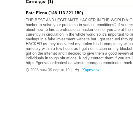
Сэтгэгдэл (1)
Fate Elena (148.113.221.150)
THE BEST AND LEGITIMATE HACKER IN THE WORLD // G
hacker to solve your problems in various conditions? If you r
about how to hire a professional hacker online, you are at th
currently in circulation in the whole world so it’s important to 
savings in a fake investment website but I got rescued t
HACKER as they recovered my stolen funds completely without
remotely within a few hours as I got notification on my blockc
got on the internet and I decided to give them a good review a
individuals in tough situations. Kindly contact them if you a
https://geovcoordinateshac.wixsite.com/geo-coordinates-hack
2026 оны 06 сарын 19
|
Хариулах