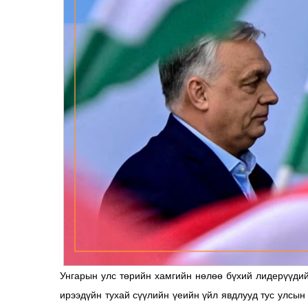
Унгарын улс төрийн хамгийн нөлөө бүхий лидерүүди
ирээдүйн тухай сүүлийн үеийн үйл явдлууд тус улсын