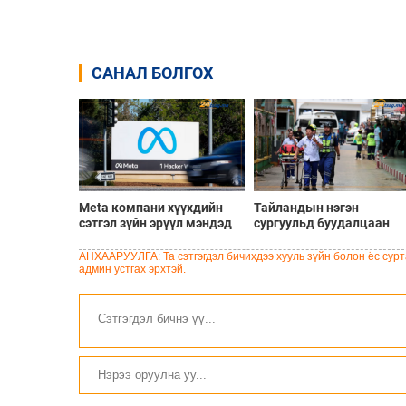
САНАЛ БОЛГОХ
Meta компани хүүхдийн
Тайландын нэгэн
сэтгэл зүйн эрүүл мэндэд
сургуульд буудалцаан
хохирол учруулсан хэргээр
болсны улмаас багш
Нью-Мексико мужид 567
болон халдлага үйлдсэн
АНХААРУУЛГА: Та сэтгэгдэл бичихдээ хууль зүйн болон ёс сурта
сая доллар төлөхөөр
сурагч амиа алджээ
админ устгах эрхтэй.
болжээ