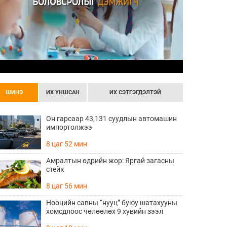
ШИНЭ
ИХ УНШСАН
ИХ СЭТГЭГДЭЛТЭЙ
Он гарсаар 43,131 суудлын автомашин
импортолжээ
8 цаг 52 мин
Амралтын өдрийн жор: Яргай загасны
стейк
8 цаг 56 мин
Нөөцийн савны “нууц” буюу шатахууны
хомсдлоос чөлөөлөх 9 хувийн зээл