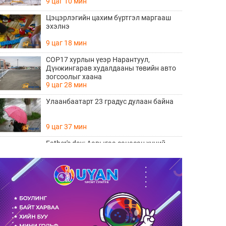
9 цаг 10 мин
Цэцэрлэгийн цахим бүртгэл маргааш
эхэлнэ
9 цаг 18 мин
COP17 хурлын үеэр Нарантуул,
Дүнжингарав худалдааны төвийн авто
зогсоолыг хаана
9 цаг 28 мин
Улаанбаатарт 23 градус дулаан байна
9 цаг 37 мин
Father's day: Аавыгаа санасан хүний
ЗААВАЛ унших 8 шүлэг
Өчигдөр 11 цаг 15 мин
Өнөөдөр тоглолтоо хийх гэж байгаа THE
HU хамтлагийн алдартай 10 дуу
Өчигдөр 10 цаг 20 мин