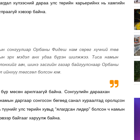
агдал хүлээсний дараа улс төрийн карьерийнх нь хамгийн
улраагүй хэвээр байна.
тын сонгуулиар Орбаны Фидеш нам сөрөг хүчний төв
рын эрх мэдэл анх удаа бүрэн шилжжээ. Тиса намын
онхийг авч, шинэ засгийн газар байгуулснаар Орбаны
л ийнхүү төгсгөл болсон юм.
г бүр мөсөн арилгаагүй байна. Сонгуулийн дараахан
намын даргаар сонгосон бөгөөд санал хураалтад оролцсон
ь түүнийг улс төрийн хувьд “ялагдсан лидер” болсон ч намын
хэвээр байгааг харуулж байна.