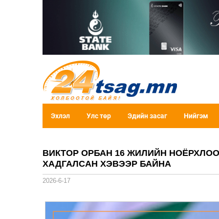
Эхлэл
Улс төр
Эдийн засаг
Нийгэм
ВИКТОР ОРБАН 16 ЖИЛИЙН НОЁРХЛО
ХАДГАЛСАН ХЭВЭЭР БАЙНА
2026-6-17