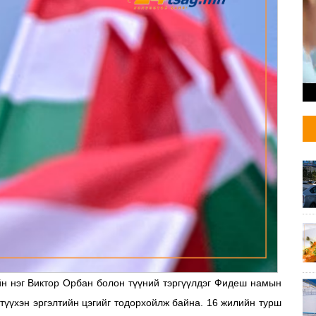
йн нэг Виктор Орбан болон түүний тэргүүлдэг Фидеш намын
 түүхэн эргэлтийн цэгийг тодорхойлж байна. 16 жилийн турш