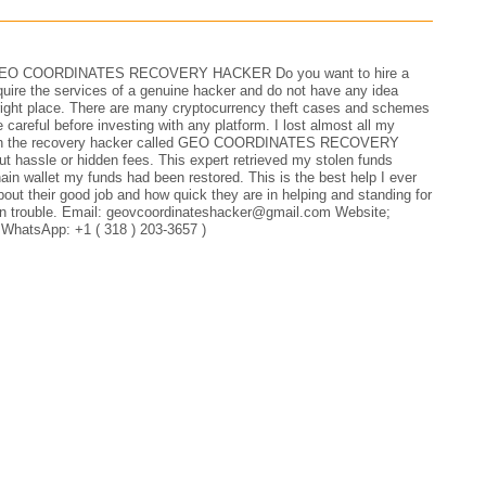
EO COORDINATES RECOVERY HACKER Do you want to hire a
equire the services of a genuine hacker and do not have any idea
e right place. There are many cryptocurrency theft cases and schemes
be careful before investing with any platform. I lost almost all my
hrough the recovery hacker called GEO COORDINATES RECOVERY
 hassle or hidden fees. This expert retrieved my stolen funds
hain wallet my funds had been restored. This is the best help I ever
bout their good job and how quick they are in helping and standing for
re in trouble. Email: geovcoordinateshacker@gmail.com Website;
 WhatsApp: +1 ( 318 ) 203-3657 )