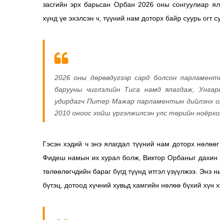
засгийн эрх барьсан Орбан 2026 оны сонгуулиар ял
хүнд үе эхэлсэн ч, түүний нам доторх байр суурь огт с
2026 оны дөрөвдүгээр сард болсон парламен
барууны чиглэлийн Тиса намд ялагдаж, Унга
удирдагч Питер Мажар парламентын дийлэнх ол
2010 оноос хойш үргэлжилсэн улс төрийн ноёрхо
Гэсэн хэдий ч энэ ялагдал түүний нам доторх нөлөө
Фидеш намын их хурал болж, Виктор Орбаныг дахин 
төлөөлөгчдийн бараг бүгд түүнд итгэл үзүүлжээ. Энэ н
бүтэц, дотоод хүчний хувьд хамгийн нөлөө бүхий хүн 