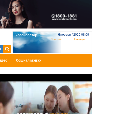
Улаанбаатар
Өнөөдөр / 2026.08.09
Өдөртөө
Шөнөдөө
идео
Сошиал мэдээ