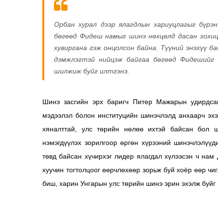
Орбан хурал дээр ялагдлын хариуцлагыг бүрэн
бөгөөд Фидеш намыг шинэ нөхцөлд дасан зохицо
хувиргана гэж онцолсон байна. Түүний энэхүү б
дэмжлэгтэй нийцэж байгаа бөгөөд Фидешийг 
шилжиж буйг илтгэнэ.
Шинэ засгийн эрх баригч Питер Мажарын удирдсан
мэдээлэл болон институцийн шинэчлэлд анхаарч эх
хяналттай, улс төрийн нөлөө ихтэй байсан бол ш
нэмэгдүүлэх зорилгоор өргөн хүрээний шинэчлэлүүд
төвд байсан хүчирхэг лидер ялагдал хүлээсэн ч нам 
хуучин тогтолцоог өөрчлөхөөр зорьж буй хоёр өөр чиг
биш, харин Унгарын улс төрийн шинэ эрин эхэлж буйг