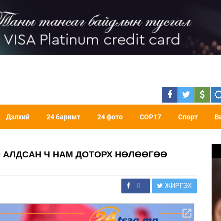
Дэлхий
24 баримт
24 фото
COP17
Спорт
В
О АЛДСАН Ч НАМ ДОТОРХ НӨЛӨӨГӨӨ
0
ЖИРГЭХ