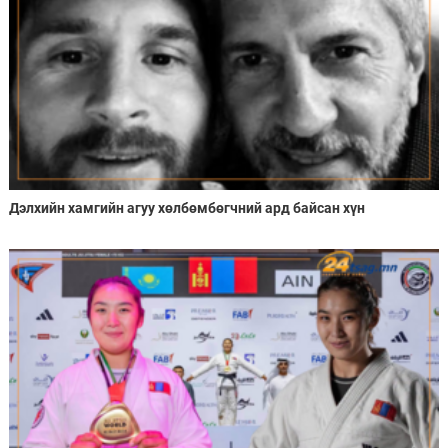
Дэлхийн хамгийн агуу хөлбөмбөгчний ард байсан хүн