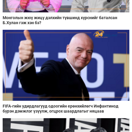
Монголын жюү жицү дэлхийн түвшинд хүрснийг баталсан
Б.Хулан гэж хэн бэ?
FIFA-гийн удирдлагууд одоогийн ерөнхийлөгч Инфантинод
бүрэн дэмжлэг үзүүлж, огцрох шаардлагыг няцаав