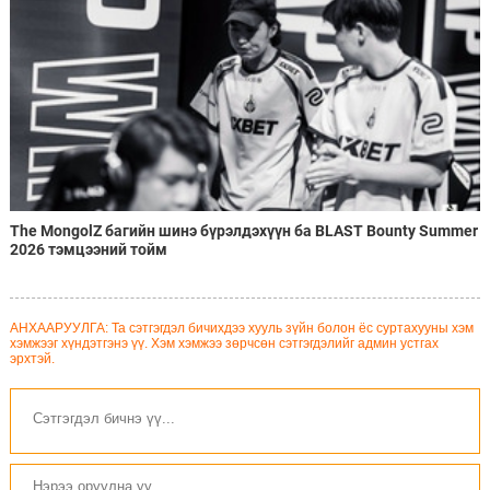
The MongolZ багийн шинэ бүрэлдэхүүн ба BLAST Bounty Summer
2026 тэмцээний тойм
АНХААРУУЛГА: Та сэтгэгдэл бичихдээ хууль зүйн болон ёс суртахууны хэм
хэмжээг хүндэтгэнэ үү. Хэм хэмжээ зөрчсөн сэтгэгдэлийг админ устгах
эрхтэй.