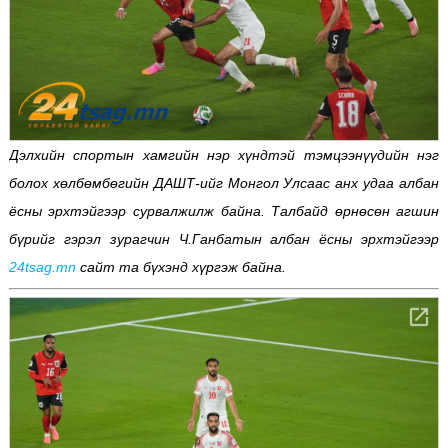
Дэлхийн спортын хамгийн нэр хүндтэй тэмцээнүүдийн нэг
болох хөлбөмбөгийн ДАШТ-ийг Монгол Улсаас анх удаа албан
ёсны эрхтэйгээр сурвалжилж байна. Талбайд өрнөсөн агшин
бүрийг гэрэл зурагчин Ч.Ганбатын албан ёсны эрхтэйгээр
24tsag.mn
сайт та бүхэнд хүргэж байна.