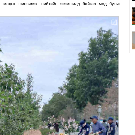
й модыг шинэчлэх, нийтийн эзэмшилд байгаа мод бутыг