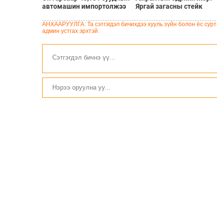
автомашин импортолжээ
Яргай загасны стейк
АНХААРУУЛГА: Та сэтгэгдэл бичихдээ хууль зүйн болон ёс сурта
админ устгах эрхтэй.