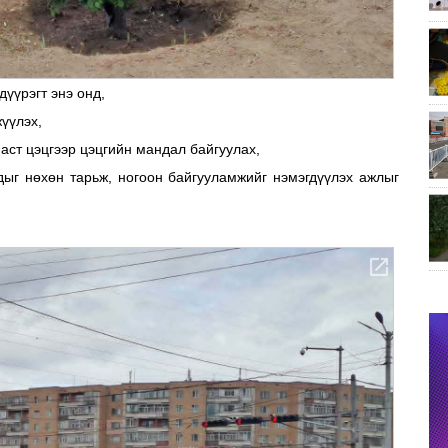
дүүрэгт энэ онд,
жүүлэх,
аст цэцгээр цэцгийн мандал байгуулах,
ыг нөхөн тарьж, ногоон байгууламжийг нэмэгдүүлэх ажлыг