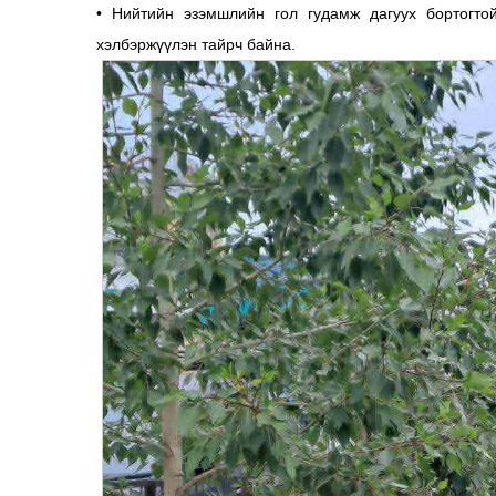
• Нийтийн эзэмшлийн гол гудамж дагуух бортогто
хэлбэржүүлэн тайрч байна.