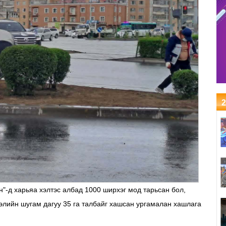
2
н"-д харьяа хэлтэс албад 1000 ширхэг мод тарьсан бол,
дэлийн шугам дагуу 35 га талбайг хашсан ургамалан хашлага