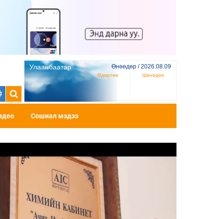
Улаанбаатар
Өнөөдөр / 2026.08.09
Өдөртөө
Шөнөдөө
идео
Сошиал мэдээ