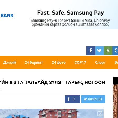
Дэлхий
24 баримт
24 фото
COP17
Спорт
В
Н 9,3 ГА ТАЛБАЙД ЗҮЛЭГ ТАРЬЖ, НОГООН
А
0
ЖИРГЭХ