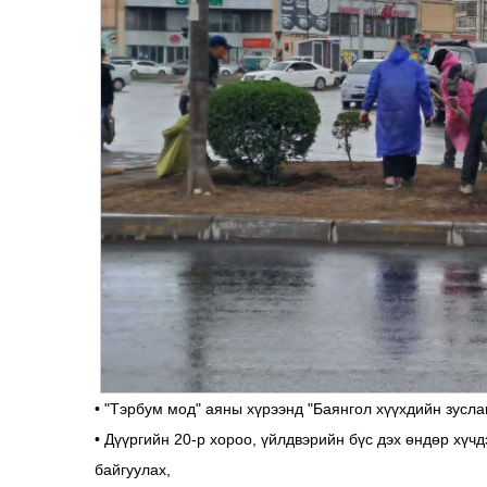
• "Тэрбум мод" аяны хүрээнд "Баянгол хүүхдийн зусла
• Дүүргийн 20-р хороо, үйлдвэрийн бүс дэх өндөр хүч
байгуулах,