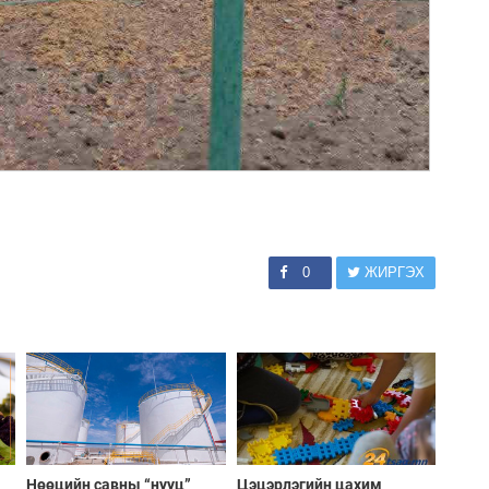
0
ЖИРГЭХ
Нөөцийн савны “нууц”
Цэцэрлэгийн цахим