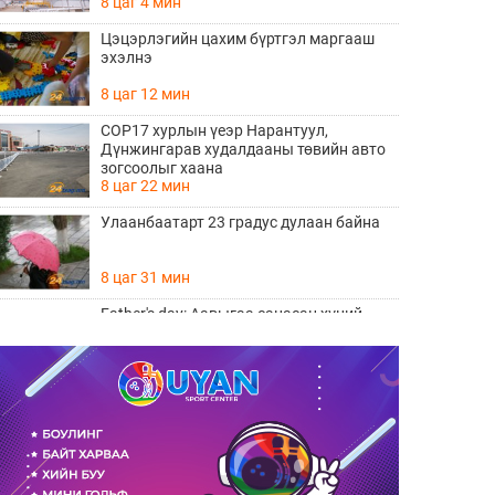
8 цаг 4 мин
Цэцэрлэгийн цахим бүртгэл маргааш
эхэлнэ
8 цаг 12 мин
COP17 хурлын үеэр Нарантуул,
Дүнжингарав худалдааны төвийн авто
зогсоолыг хаана
8 цаг 22 мин
Улаанбаатарт 23 градус дулаан байна
8 цаг 31 мин
Father's day: Аавыгаа санасан хүний
ЗААВАЛ унших 8 шүлэг
Өчигдөр 11 цаг 15 мин
Өнөөдөр тоглолтоо хийх гэж байгаа THE
HU хамтлагийн алдартай 10 дуу
Өчигдөр 10 цаг 20 мин