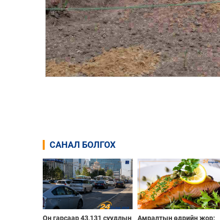
САНАЛ БОЛГОХ
Он гарсаар 43,131 суудлын
Амралтын өдрийн жор: