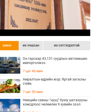
ШИНЭ
ИХ УНШСАН
ИХ СЭТГЭГДЭЛТЭЙ
Он гарсаар 43,131 суудлын автомашин
импортолжээ
7 цаг 46 мин
Амралтын өдрийн жор: Яргай загасны
стейк
7 цаг 50 мин
Нөөцийн савны “нууц” буюу шатахууны
хомсдлоос чөлөөлөх 9 хувийн зээл