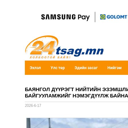
Эхлэл
Улс төр
Эдийн засаг
Нийгэм
БАЯНГОЛ ДҮҮРЭГТ НИЙТИЙН ЭЗЭМШЛИЙ
БАЙГУУЛАМЖИЙГ НЭМЭГДҮҮЛЖ БАЙН
2026-6-17