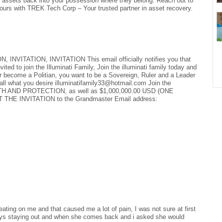
 assets back into your possession where they belong. Reach out to
ours with TREK Tech Corp – Your trusted partner in asset recovery.
ITATION, INVITATION This email officially notifies you that
ted to join the Illuminati Family, Join the illuminati family today and
become a Politian, you want to be a Sovereign, Ruler and a Leader
all what you desire illuminatifamily33@hotmail.com Join the
LTH AND PROTECTION, as well as $1,000,000.00 USD (ONE
T THE INVITATION to the Grandmaster Email address:
ting on me and that caused me a lot of pain, I was not sure at first
ways staying out and when she comes back and i asked she would