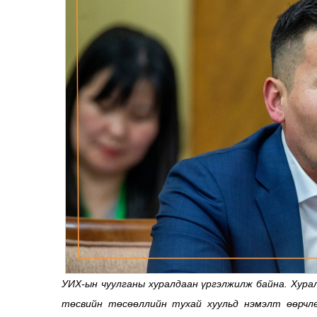
УИХ-ын чуулганы хуралдаан үргэлжилж байна. Хура
төсвийн төсөөллийн тухай хуульд нэмэлт өөрчлө