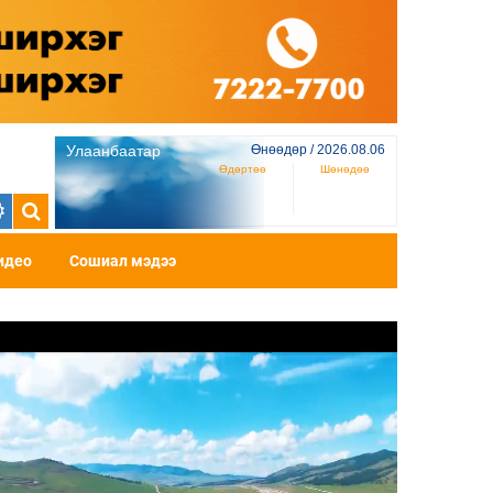
Улаанбаатар
Өнөөдөр / 2026.08.06
Өдөртөө
Шөнөдөө
идео
Сошиал мэдээ