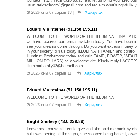
Contact TREK Tech Corp today, and let us bring your precious
us at trektechcorp1@gmail.com and reclaim what's rightfully y
2026 оны 07 сарын 13
|
Хариулах
Eduard Visintainer (51.158.195.11)
WELCOME TO THE WORLD OF THE ILLUMINATI INVITATION, INV
we have received our formal invitation today. You have been invi
see your dreams come through, Do you want excess money or 
in your society join us today ILLUMINATI FAMILY and control 
Illuminati Brotherhood today and gain FAME, POWER, WEA
MILLION DOLLARS) as a welcome gift. Kindly reply I ACCEP
illuminatifamily33@hotmail.com
2026 оны 07 сарын 11
|
Хариулах
Eduard Visintainer (51.158.195.11)
WELCOME TO THE WORLD OF THE ILLUMINATI
2026 оны 07 сарын 11
|
Хариулах
Bright Shelvey (73.0.238.89)
I gave my spouse all i could give and she paid me back by chea
but i was seeing all the signs, she stopped being honest, al