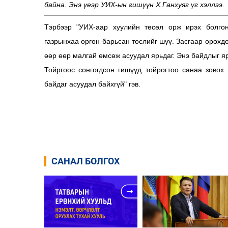
байна. Энэ үеэр УИХ-ын гишүүн Х.Ганхуяг үг хэллээ.
Тэрбээр "УИХ-аар хуулийн төсөл орж ирэх болгон
газрынхаа өргөн барьсан төслийг шүү. Засгаар орохдо
өөр өөр малгай өмсөж асуудал ярьдаг. Энэ байдлыг я
Тойргоос сонгогдсон гишүүд тойрогтоо санаа зовох
байдаг асуудал байхгүй" гэв.
САНАЛ БОЛГОХ