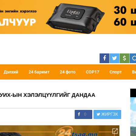
Дэлхий
24 баримт
24 фото
COP17
Спорт
В
 УИХ-ЫН ХЭЛЭЛЦҮҮЛГИЙГ ДАНДАА
0
ЖИРГЭХ