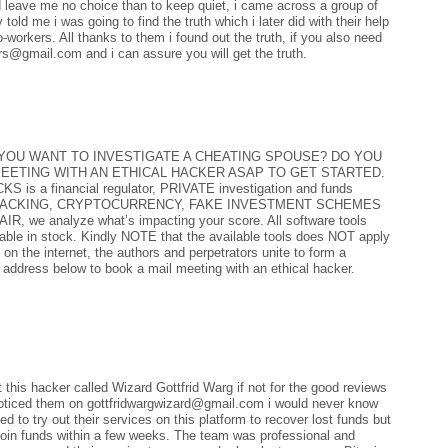
ld leave me no choice than to keep quiet, i came across a group of
told me i was going to find the truth which i later did with their help
-workers. All thanks to them i found out the truth, if you also need
ors@gmail.com and i can assure you will get the truth.
 YOU WANT TO INVESTIGATE A CHEATING SPOUSE? DO YOU
MEETING WITH AN ETHICAL HACKER ASAP TO GET STARTED.
 is a financial regulator, PRIVATE investigation and funds
HICAL HACKING, CRYPTOCURRENCY, FAKE INVESTMENT SCHEMES
we analyze what’s impacting your score. All software tools
ble in stock. Kindly NOTE that the available tools does NOT apply
the internet, the authors and perpetrators unite to form a
address below to book a mail meeting with an ethical hacker.
 this hacker called Wizard Gottfrid Warg if not for the good reviews
e noticed them on gottfridwargwizard@gmail.com i would never know
ded to try out their services on this platform to recover lost funds but
coin funds within a few weeks. The team was professional and