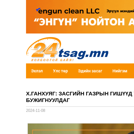
Эхлэл
Улс төр
Эдийн засаг
Нийгэм
Х.ГАНХУЯГ: ЗАСГИЙН ГАЗРЫН ГИШҮҮД
БУЖИГНУУЛДАГ
2024-11-08