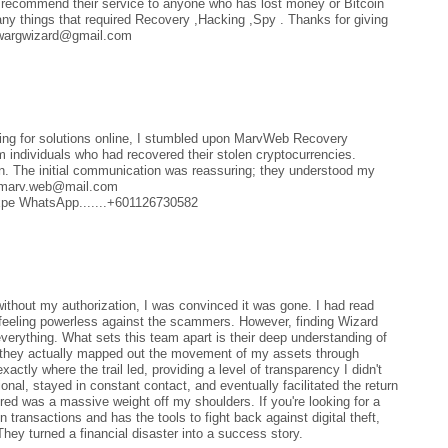
y recommend their service to anyone who has lost money or Bitcoin
ny things that required Recovery ,Hacking ,Spy . Thanks for giving
idwargwizard@gmail.com
ng for solutions online, I stumbled upon MarvWeb Recovery
 individuals who had recovered their stolen cryptocurrencies.
tion. The initial communication was reassuring; they understood my
... marv.web@mail.com
expe WhatsApp.......+601126730582
ithout my authorization, I was convinced it was gone. I had read
e feeling powerless against the scammers. However, finding Wizard
thing. What sets this team apart is their deep understanding of
, they actually mapped out the movement of my assets through
actly where the trail led, providing a level of transparency I didn't
nal, stayed in constant contact, and eventually facilitated the return
red was a massive weight off my shoulders. If you're looking for a
n transactions and has the tools to fight back against digital theft,
ey turned a financial disaster into a success story.