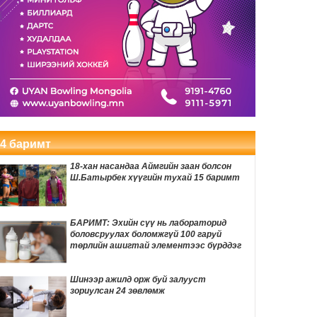
Мексикийн алдарт TikTok инфлюэнсер
шууд дамжуулалтын үеэр буудуулан
амиа алджээ
3 цаг 54 мин
Өвөлжилтийн бэлтгэл ажлын хүрээнд
Шадар сайд Н.Номтойбаяр Дорноговь
аймагт ажиллав
4 цаг 27 мин
Хуримын зочдын МЭДВЭЛ ЗОХИХ
бичигдээгүй дүрмүүд
4 баримт
4 цаг 33 мин
18-хан насандаа Аймгийн заан болсон
Өнөөдөр автомашины тэгш улсын
Ш.Батырбек хүүгийн тухай 15 баримт
дугаартай хэрэглэгчдэд бензин олгоно
4 цаг 37 мин
БАРИМТ: Эхийн сүү нь лабораторид
боловсруулах боломжгүй 100 гаруй
ӨНӨӨДӨР: Нийслэлийн ИТХ-ын ээлжит
төрлийн ашигтай элементээс бүрддэг
VIII хуралдаан болно
4 цаг 56 мин
Шинээр ажилд орж буй залууст
зориулсан 24 зөвлөмж
Улаанбаатарт 29 градус дулаан байна