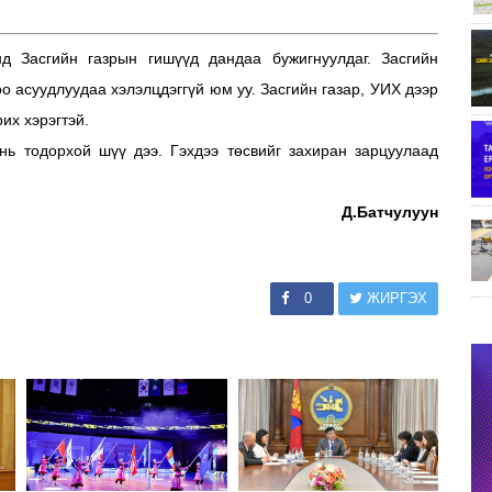
д Засгийн газрын гишүүд дандаа бужигнуулдаг. Засгийн
о асуудлуудаа хэлэлцдэггүй юм уу. Засгийн газар, УИХ дээр
рих хэрэгтэй.
 нь тодорхой шүү дээ. Гэхдээ төсвийг захиран зарцуулаад
Д.Батчулуун
0
ЖИРГЭХ