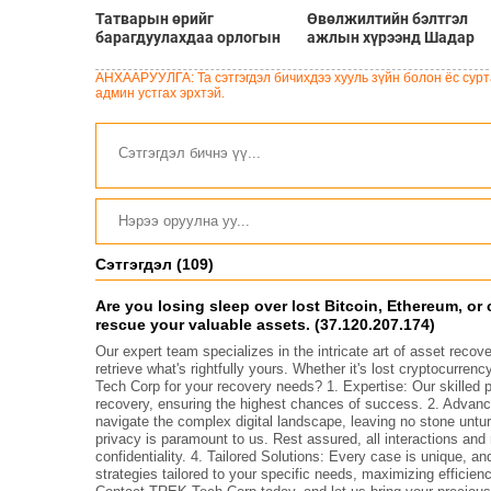
Татварын өрийг
Өвөлжилтийн бэлтгэл
барагдуулахдаа орлогын
ажлын хүрээнд Шадар
30 хувийг татвар төлөгчид
сайд Н.Номтойбаяр
үлдээхээр хуульчилж,
Дорноговь аймагт
АНХААРУУЛГА: Та сэтгэгдэл бичихдээ хууль зүйн болон ёс сурта
татварын тайлангаа
ажиллав
админ устгах эрхтэй.
залруулах хугацааг хоёр
жил болгон сунгажээ
Сэтгэгдэл (109)
Are you losing sleep over lost Bitcoin, Ethereum, or 
rescue your valuable assets. (37.120.207.174)
Our expert team specializes in the intricate art of asset reco
retrieve what's rightfully yours. Whether it's lost cryptocur
Tech Corp for your recovery needs? 1. Expertise: Our skilled pr
recovery, ensuring the highest chances of success. 2. Advance
navigate the complex digital landscape, leaving no stone unturn
privacy is paramount to us. Rest assured, all interactions and
confidentiality. 4. Tailored Solutions: Every case is unique, 
strategies tailored to your specific needs, maximizing efficien