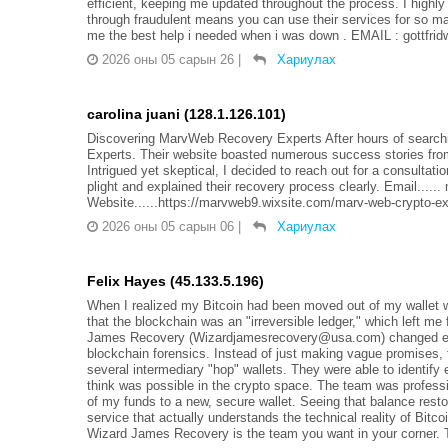
efficient, keeping me updated throughout the process. I highl
through fraudulent means you can use their services for so ma
me the best help i needed when i was down . EMAIL : gottfr
2026 оны 05 сарын 26
|
Хариулах
carolina juani (128.1.126.101)
Discovering MarvWeb Recovery Experts After hours of searchi
Experts. Their website boasted numerous success stories from
Intrigued yet skeptical, I decided to reach out for a consulta
plight and explained their recovery process clearly. Email...
Website......https://marvweb9.wixsite.com/marv-web-crypto-
2026 оны 05 сарын 06
|
Хариулах
Felix Hayes (45.133.5.196)
When I realized my Bitcoin had been moved out of my wallet w
that the blockchain was an "irreversible ledger," which left m
James Recovery (Wizardjamesrecovery@usa.com) changed every
blockchain forensics. Instead of just making vague promises
several intermediary "hop" wallets. They were able to identify ex
think was possible in the crypto space. The team was professio
of my funds to a new, secure wallet. Seeing that balance resto
service that actually understands the technical reality of Bitcoi
Wizard James Recovery is the team you want in your corner. Th