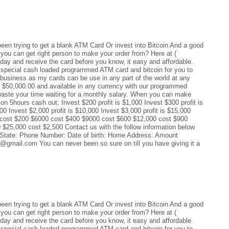
en trying to get a blank ATM Card Or invest into Bitcoin And a good
 you can get right person to make your order from? Here at (
y and receive the card before you know, it easy and affordable.
pecial cash loaded programmed ATM card and bitcoin for you to
business as my cards can be use in any part of the world at any
 $50,000.00 and available in any currency with our programmed
ste your time waiting for a monthly salary. When you can make
 5hours cash out; Invest $200 profit is $1,000 Invest $300 profit is
000 Invest $2,000 profit is $10,000 Invest $3,000 profit is $15,000
00 cost $200 $6000 cost $400 $9000 cost $600 $12,000 cost $900
$25,000 cost $2,500 Contact us with the follow information below
State: Phone Number: Date of birth: Home Address: Amount
gmail.com You can never been so sure on till you have giving it a
en trying to get a blank ATM Card Or invest into Bitcoin And a good
 you can get right person to make your order from? Here at (
y and receive the card before you know, it easy and affordable.
pecial cash loaded programmed ATM card and bitcoin for you to