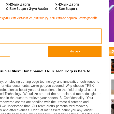
УИХ-ын дарга
УИХ-ын дарга
С.Бямбацогт Зүүн Азийн
С.Бямбацогт:
эрэгтэйчүүдийн
Хэлэлцүүлгээс илүү
волейболын аварга
хэрэгжилт, амлалтаас илүү
хууны хэм хэмжээг хүндэтгэнэ үү. Хэм хэмжээ зөрчсөн сэтгэгдэлийг
шалгаруулах тэмцээнийг
бодит үр дүн чухал
нээж, баг тамирчдад
амжилт хүслээ
Илгээх
2
crucial files? Don't panic! TREK Tech Corp is here to
very, employing cutting-edge technology and innovative techniques to
rency or vital documents, we've got you covered. Why choose TREK
ofessionals boast years of experience in the field of digital asset
d Technology: We utilize state-of-the-art tools and methodologies to
ed in the quest to retrieve your assets. 3. Confidentiality: Your
 recovered assets are handled with the utmost discretion and
and we understand that. Our team crafts personalized recovery
cy and effectiveness. Don't let lost assets haunt you any longer.