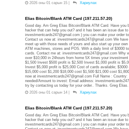
2026 оны 01 сарын 15
|
Хариулах
Elias Bitcoin/Blank ATM Card (197.211.57.20)
Good day. Am Greg Elias Bitcoin/Blank ATM Card. Have you be
hacker that can help you out? and it has been an issue due to
investmentcards247@gmail.com ) you can make your order toda
Contact us now at: investmentcards247@gmail.com We have s
meet up with those needs of yours and also start up your own 
ATM machines, stores and POS. With a daily limit of $3000 to
cards. Contact me at: investmentcards247@gmail.com Why wa
over $10,000 in 24hours from home 5X times your investment on
$1,500 Invest $500 profit is $2,500 Invest $1,000 profit is $5,
Invest $5,000 profit is $25,000 Cost of cards available; $30
$15,000 cost $1,200 $18,000 cost $1,500 $21,000 cost $1,800 
now at investmentcards247@gmail.com Full Name : Country: 
needed/Amount to invest: Email address: investmentcards247@
try by contacting us today for your order.. Thanks. Greg Elias.
2026 оны 01 сарын 14
|
Хариулах
Elias Bitcoin/Blank ATM Card (197.211.57.20)
Good day. Am Greg Elias Bitcoin/Blank ATM Card. Have you be
hacker that can help you out? and it has been an issue due to
investmentcards247@gmail.com ) you can make your order toda
Contact us now at: investmentcards247@gmail.com We have s