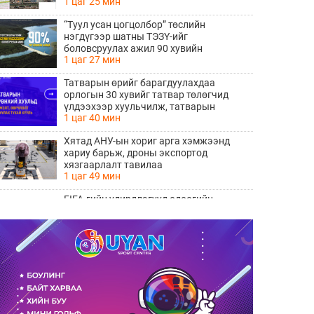
1 цаг 25 мин
хөндлөн сэтэлгээ хийнэ
“Туул усан цогцолбор” төслийн
нэгдүгээр шатны ТЭЗҮ-ийг
боловсруулах ажил 90 хувийн
1 цаг 27 мин
гүйцэтгэлтэй байна
Татварын өрийг барагдуулахдаа
орлогын 30 хувийг татвар төлөгчид
үлдээхээр хуульчилж, татварын
1 цаг 40 мин
тайлангаа залруулах хугацааг хоёр жил
болгон сунгажээ
Хятад АНУ-ын хориг арга хэмжээнд
хариу барьж, дроны экспортод
хязгаарлалт тавилаа
1 цаг 49 мин
FIFA-гийн удирдлагууд одоогийн
ерөнхийлөгч Инфантинод бүрэн
дэмжлэг үзүүлж, огцрох шаардлагыг
2 цаг 55 мин
няцаав
Лос-Анжелесын давирхайн нүхнээс
Мөстлөгийн үеийн шинэ мэлхийн төрөл
илрүүлжээ
3 цаг 35 мин