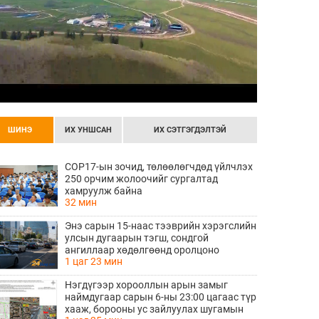
ШИНЭ
ИХ УНШСАН
ИХ СЭТГЭГДЭЛТЭЙ
COP17-ын зочид, төлөөлөгчдөд үйлчлэх
250 орчим жолоочийг сургалтад
хамруулж байна
32 мин
Энэ сарын 15-наас тээврийн хэрэгслийн
улсын дугаарын тэгш, сондгой
ангиллаар хөдөлгөөнд оролцоно
1 цаг 23 мин
Нэгдүгээр хорооллын арын замыг
наймдугаар сарын 6-ны 23:00 цагаас түр
хааж, борооны ус зайлуулах шугамын