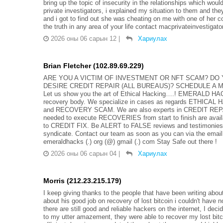
bring up the topic of insecurity in the relationships which wou
private investigators, i explained my situation to them and they 
and i got to find out she was cheating on me with one of her co
the truth in any area of your life contact macprivateinvestigat
2026 оны 06 сарын 12
|
Хариулах
Brian Fletcher (102.89.69.229)
ARE YOU A VICTIM OF INVESTMENT OR NFT SCAM? DO
DESIRE CREDIT REPAIR (ALL BUREAUS)? SCHEDULE A 
Let us show you the art of Ethical Hacking….! EMERALD HACKS
recovery body. We specialize in cases as regards ET
and RECOVERY SCAM. We are also experts in CREDIT REPAIR, 
needed to execute RECOVERIES from start to finish are availa
to CREDIT FIX. Be ALERT to FALSE reviews and testimonies on 
syndicate. Contact our team as soon as you can via the email 
emeraldhacks (.) org (@) gmail (.) com Stay Safe out there !
2026 оны 06 сарын 04
|
Хариулах
Morris (212.23.215.179)
I keep giving thanks to the people that have been writing about
about his good job on recovery of lost bitcoin i couldn't hav
there are still good and reliable hackers on the internet, I deci
to my utter amazement, they were able to recover my lost bit