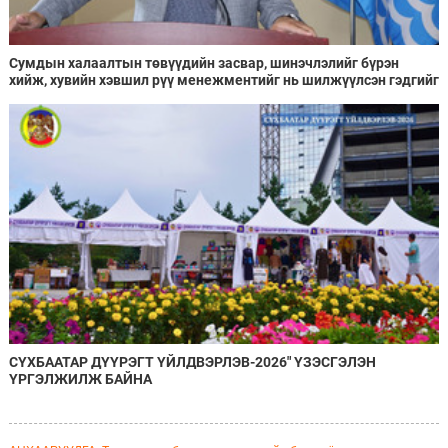
Сумдын халаалтын төвүүдийн засвар, шинэчлэлийг бүрэн
хийж, хувийн хэвшил рүү менежментийг нь шилжүүлсэн гэдгийг
онцоллоо
СҮХБААТАР ДҮҮРЭГТ ҮЙЛДВЭРЛЭВ-2026" ҮЗЭСГЭЛЭН
ҮРГЭЛЖИЛЖ БАЙНА