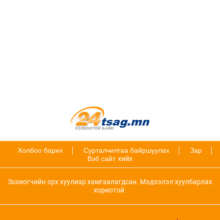
Холбоо барих
Сурталчилгаа байршуулах
Зар
Вэб сайт
хийх
Зохиогчийн эрх хуулиар хамгаалагдсан. Мэдээлэл хуулбарлах
хориотой.