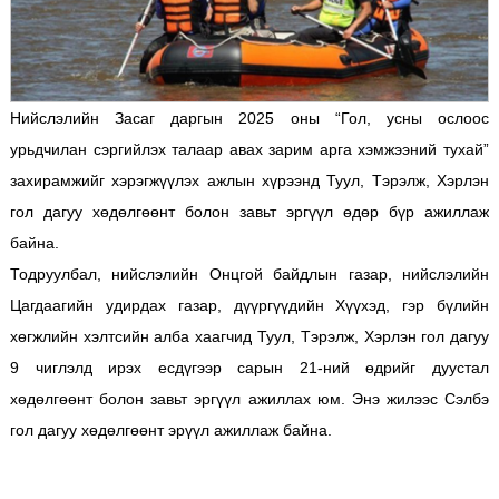
Нийслэлийн Засаг даргын 2025 оны “Гол, усны ослоос
урьдчилан сэргийлэх талаар авах зарим арга хэмжээний тухай”
захирамжийг хэрэгжүүлэх ажлын хүрээнд Туул, Тэрэлж, Хэрлэн
гол дагуу хөдөлгөөнт болон завьт эргүүл өдөр бүр ажиллаж
байна.
Тодруулбал, нийслэлийн Онцгой байдлын газар, нийслэлийн
Цагдаагийн удирдах газар, дүүргүүдийн Хүүхэд, гэр бүлийн
хөгжлийн хэлтсийн алба хаагчид Туул, Тэрэлж, Хэрлэн гол дагуу
9 чиглэлд ирэх есдүгээр сарын 21-ний өдрийг дуустал
хөдөлгөөнт болон завьт эргүүл ажиллах юм. Энэ жилээс Сэлбэ
гол дагуу хөдөлгөөнт эрүүл ажиллаж байна.