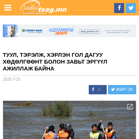
ТУУЛ, ТЭРЭЛЖ, ХЭРЛЭН ГОЛ ДАГУУ
ХӨДӨЛГӨӨНТ БОЛОН ЗАВЬТ ЭРГҮҮЛ
АЖИЛЛАЖ БАЙНА
2025-7-15
0
ЖИРГЭХ