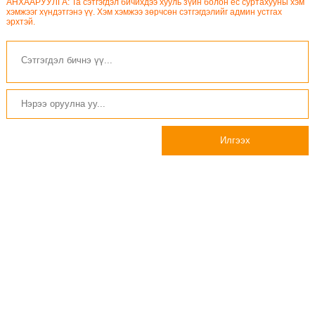
АНХААРУУЛГА: Та сэтгэгдэл бичихдээ хууль зүйн болон ёс суртахууны хэм
хэмжээг хүндэтгэнэ үү. Хэм хэмжээ зөрчсөн сэтгэгдэлийг админ устгах
эрхтэй.
Илгээх