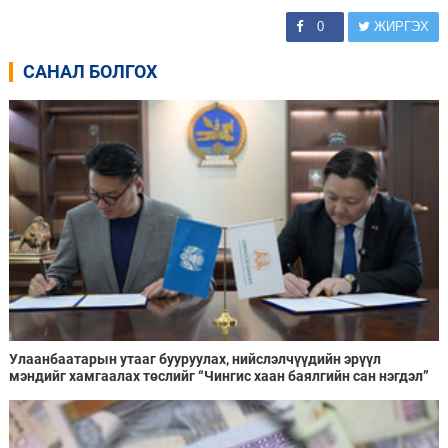
0
ЖИРГЭХ
САНАЛ БОЛГОХ
Улаанбаатарын утааг бууруулах, нийслэлчүүдийн эрүүл
мэндийг хамгаалах төслийг “Чингис хаан баялгийн сан нэгдэл”
ХХК-тай хамтран хэрэгжүүлнэ