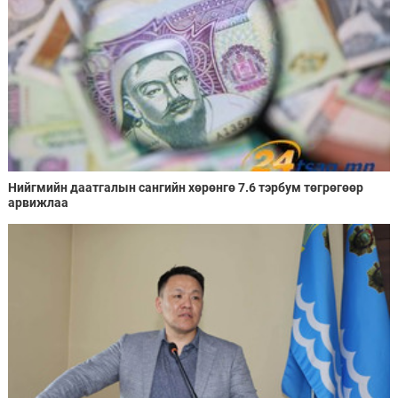
Нийгмийн даатгалын сангийн хөрөнгө 7.6 тэрбум төгрөгөөр
арвижлаа