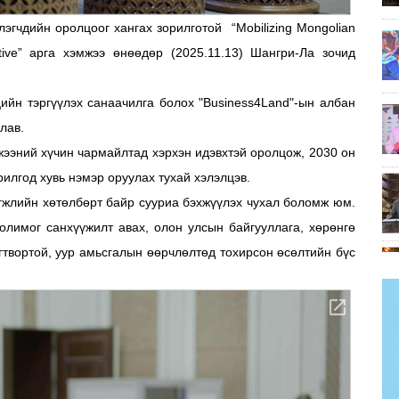
гчдийн оролцоог хангах зорилготой “Mobilizing Mongolian
ative” арга хэмжээ өнөөдөр (2025.11.13) Шангри-Ла зочид
ийн тэргүүлэх санаачилга болох "Business4Land"-ын албан
лав.
жээний хүчин чармайлтад хэрхэн идэвхтэй оролцож, 2030 он
орилгод хувь нэмэр оруулах тухай хэлэлцэв.
гжлийн хөтөлбөрт байр сууриа бэхжүүлэх чухал боломж юм.
лимог санхүүжилт авах, олон улсын байгууллага, хөрөнгө
гтвортой, уур амьсгалын өөрчлөлтөд тохирсон өсөлтийн бүс