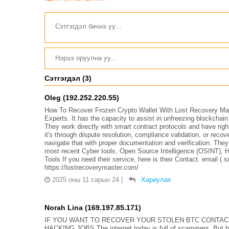
Сэтгэгдэл (3)
Oleg (192.252.220.55)
How To Recover Frozen Crypto Wallet With Lost Recovery Mas
Experts. It has the capacity to assist in unfreezing blockchain
They work directly with smart contract protocols and have right
it's through dispute resolution, compliance validation, or recove
navigate that with proper documentation and verification. They de
most recent Cyber tools, Open Source Intelligence (OSINT), 
Tools If you need their service, here is their Contact. emai
https://lostrecoverymaster.com/
2025 оны 11 сарын 24
|
Хариулах
Norah Lina (169.197.85.171)
IF YOU WANT TO RECOVER YOUR STOLEN BTC CONTAC
HACKING JOBS The internet today is full of scammers. But h