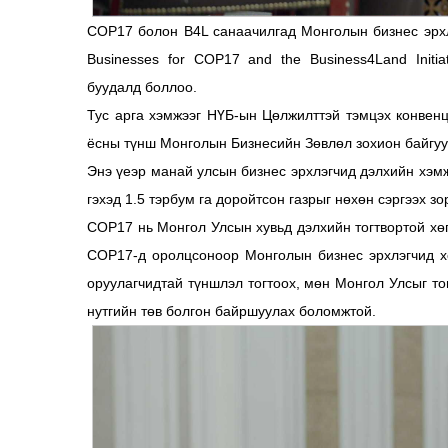
COP17 болон B4L санаачилгад Монголын бизнес эрхлэ
Businesses for COP17 and the Business4Land Initi
буудалд боллоо.
Тус арга хэмжээг НҮБ-ын Цөлжилттэй тэмцэх конвенц
ёсны түнш Монголын Бизнесийн Зөвлөл зохион байгуу
Энэ үеэр манай улсын бизнес эрхлэгчид дэлхийн хэм
гэхэд 1.5 тэрбум га доройтсон газрыг нөхөн сэргээх з
COP17 нь Монгол Улсын хувьд дэлхийн тогтвортой хө
COP17-д оролцсоноор Монголын бизнес эрхлэгчид хо
оруулагчидтай түншлэл тогтоох, мөн Монгол Улсыг то
нутгийн төв болгон байршуулах боломжтой.