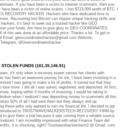
mmers. If you have been a victim to internet scammers, then you
been a victim of online scams. I lost $723,000 worth of BTC. I
S RECOVERY HACKER. Hackers who have dedicated time to
mers. Recovering lost Bitcoin can require unique hacking skills and
 hackers, it’s best to seek out a trusted hacker like GEO
 your funds. Am here to give glory to GEO COORDINATES
 this was done at an affordable price. Thanks a lot. To get in
mail Email: geovcoordinateshacker@gmail.com Website;
k Telegram; @Geocoordinateshacker
TOLEN FUNDS (161.35.146.91)
am, it's only when a recovery expert serves her clients with
. This has been an awesome journey for me, I have been investing in a
ised I was going to make a lot of profits. It turned out that they
ose more. I did all I was asked, registered, and deposited. At first,
 more, hoping within 3 months of investing, I would be raking in
rtbroken when I realized I was depositing money to scammers all this
return 50% of all I had sent them but they always end up
these jerks only wanted to ruin my financial life, I decided to opt
, I was introduced to TRUSTWAVEHACKERSTECH RECOVERY FIRM by
ded to give them a trial because it was coming from a reliable source.
y finalized, I am incredibly impressed with what Finance Team did
rofits, it is shocking, right? Trustwavehackerstech2 @ Gmail. com