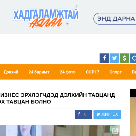
Дэлхий
24 баримт
24 фото
COP17
Спорт
В
БИЗНЕС ЭРХЛЭГЧДЭД ДЭЛХИЙН ТАВЦАНД
ЭХ ТАВЦАН БОЛНО
0
ЖИРГЭХ