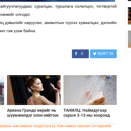
айгууллагуудаас суралцах, туршлага солилцох, тогтвортой
омжийг олгодог.
ц дэвшлийг харуулах, амжилтын түүхээ хуваалцах, дэлхийн
но гэж үзэж байна.
0
ЖИРГЭХ
Ариана Гранде өөрийг нь
ТАНИЛЦ: Наймдугаар
шүүмжилдэг олон нийтээс
сарын 3-13-ны хооронд
холдож, амгалан амьдрах
халуун ус түр хязгаарлах
замыг сонгожээ
бүс, хорооллууд
хууны хэм хэмжээг хүндэтгэнэ үү. Хэм хэмжээ зөрчсөн сэтгэгдэлийг