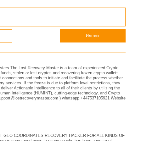
Илгээх
ters The Lost Recovery Master is a team of experienced Crypto
 funds, stolen or lost cryptos and recovering frozen crypto wallets.
 connections and tools to initiate and facilitate the process whether
ry services. If the freeze is due to platform level restrictions, they
liver Actionable Intelligence to all of their clients by utilizing the
Human Intelligence (HUMINT), cutting-edge technology, and Crypto
l ( support@lostrecoverymaster.com ) whatsapp +447537105921 Website
T GEO COORDINATES RECOVERY HACKER FOR ALL KINDS OF
ere is some good news to everyone who has been a victim of