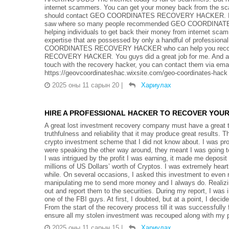
internet scammers. You can get your money back from the sca
should contact GEO COORDINATES RECOVERY HACKER. I have 
saw where so many people recommended GEO COORDINATE
helping individuals to get back their money from internet scam
expertise that are possessed by only a handful of professional
COORDINATES RECOVERY HACKER who can help you recover
RECOVERY HACKER. You guys did a great job for me. And all of
touch with the recovery hacker, you can contact them via e
https://geovcoordinateshac.wixsite.com/geo-coordinates-hac
2025 оны 11 сарын 20
|
Хариулах
HIRE A PROFESSIONAL HACKER TO RECOVER YOUR S
A great lost investment recovery company must have a great te
truthfulness and reliability that it may produce great results
crypto investment scheme that I did not know about. I was prom
were speaking the other way around, they meant I was going to l
I was intrigued by the profit I was earning, it made me deposit
millions of US Dollars’ worth of Cryptos. I was extremely hea
while. On several occasions, I asked this investment to even 
manipulating me to send more money and I always do. Realizing 
out and report them to the securities. During my report
one of the FBI guys. At first, I doubted, but at a point, I deci
From the start of the recovery process till it was successfull
ensure all my stolen investment was recouped along with my p
2025 оны 11 сарын 15
|
Хариулах