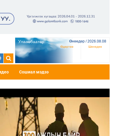
Улаанбаатар
Өнөөдөр / 2026.08.08
Өдөртөө
Шөнөдөө
идео
Сошиал мэдээ