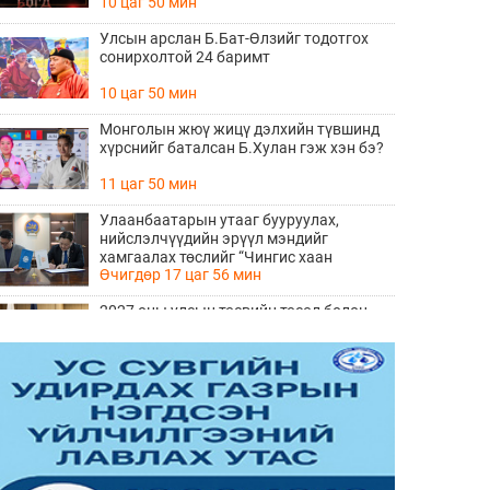
10 цаг 50 мин
Улсын арслан Б.Бат-Өлзийг тодотгох
сонирхолтой 24 баримт
10 цаг 50 мин
Монголын жюү жицү дэлхийн түвшинд
хүрснийг баталсан Б.Хулан гэж хэн бэ?
11 цаг 50 мин
Улаанбаатарын утааг бууруулах,
нийслэлчүүдийн эрүүл мэндийг
хамгаалах төслийг “Чингис хаан
Өчигдөр 17 цаг 56 мин
баялгийн сан нэгдэл” ХХК-тай хамтран
хэрэгжүүлнэ
2027 оны улсын төсвийн төсөл болон
2026 оны төсвийн тодотголын төслийн
олон нийтийн хэлэлцүүлэг боллоо
Өчигдөр 17 цаг 38 мин
Нийгмийн даатгалын сангийн хөрөнгө
7.6 тэрбум төгрөгөөр арвижлаа
Өчигдөр 17 цаг 18 мин