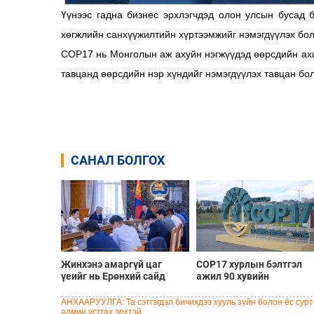
Үүнээс гадна бизнес эрхлэгчдэд олон улсын бусад б
хөгжлийн санхүүжилтийн хүртээмжийг нэмэгдүүлэх бол
COP17 нь Монголын аж ахуйн нэгжүүдэд өөрсдийн ахи
тавцанд өөрсдийн нэр хүндийг нэмэгдүүлэх тавцан бол
САНАЛ БОЛГОХ
Жинхэнэ амаргүй цаг
COP17 хурлын бэлтгэл
үеийг нь Ерөнхий сайд
ажил 90 хувийн
Н.Учрал туулж байна
гүйцэтгэлтэй байна
АНХААРУУЛГА: Та сэтгэгдэл бичихдээ хууль зүйн болон ёс сурта
админ устгах эрхтэй.