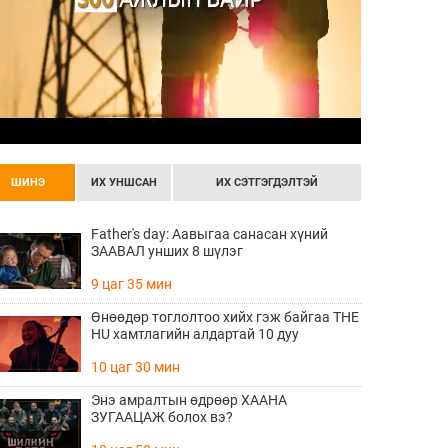
ШИНЭ
ИХ УНШСАН
ИХ СЭТГЭГДЭЛТЭЙ
Father's day: Аавыгаа санасан хүний
ЗААВАЛ унших 8 шүлэг
9 цаг 35 мин
Өнөөдөр тоглолтоо хийх гэж байгаа THE
HU хамтлагийн алдартай 10 дуу
10 цаг 30 мин
Энэ амралтын өдрөөр ХААНА
ЗУГААЦАЖ болох вэ?