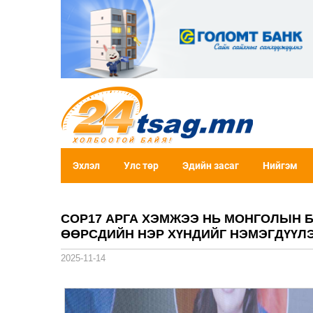
Эхлэл
Улс төр
Эдийн засаг
Нийгэм
COP17 АРГА ХЭМЖЭЭ НЬ МОНГОЛЫН 
ӨӨРСДИЙН НЭР ХҮНДИЙГ НЭМЭГДҮҮЛ
2025-11-14