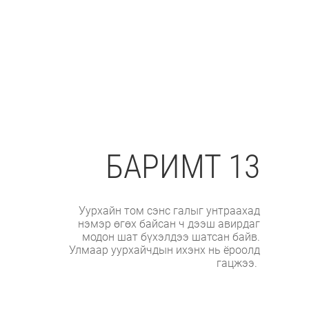
БАРИМТ 13
Уурхайн том сэнс галыг унтраахад
нэмэр өгөх байсан ч дээш авирдаг
модон шат бүхэлдээ шатсан байв.
Улмаар уурхайчдын ихэнх нь ёроолд
гацжээ.