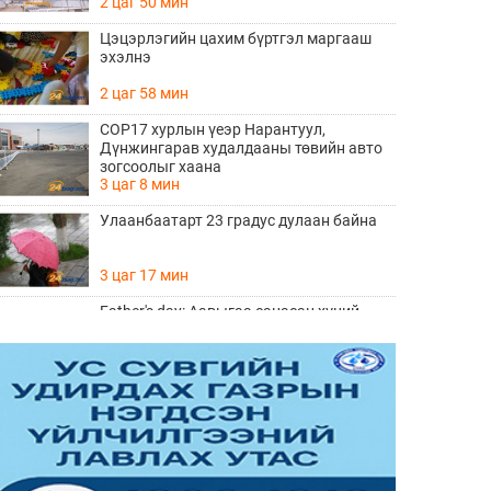
2 цаг 50 мин
Цэцэрлэгийн цахим бүртгэл маргааш
эхэлнэ
2 цаг 58 мин
COP17 хурлын үеэр Нарантуул,
Дүнжингарав худалдааны төвийн авто
зогсоолыг хаана
3 цаг 8 мин
Улаанбаатарт 23 градус дулаан байна
3 цаг 17 мин
Father's day: Аавыгаа санасан хүний
ЗААВАЛ унших 8 шүлэг
Өчигдөр 11 цаг 15 мин
Өнөөдөр тоглолтоо хийх гэж байгаа THE
HU хамтлагийн алдартай 10 дуу
Өчигдөр 10 цаг 20 мин