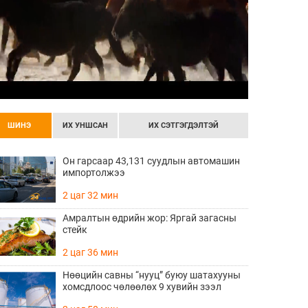
ШИНЭ
ИХ УНШСАН
ИХ СЭТГЭГДЭЛТЭЙ
Он гарсаар 43,131 суудлын автомашин
импортолжээ
2 цаг 32 мин
Амралтын өдрийн жор: Яргай загасны
стейк
2 цаг 36 мин
Нөөцийн савны “нууц” буюу шатахууны
хомсдлоос чөлөөлөх 9 хувийн зээл