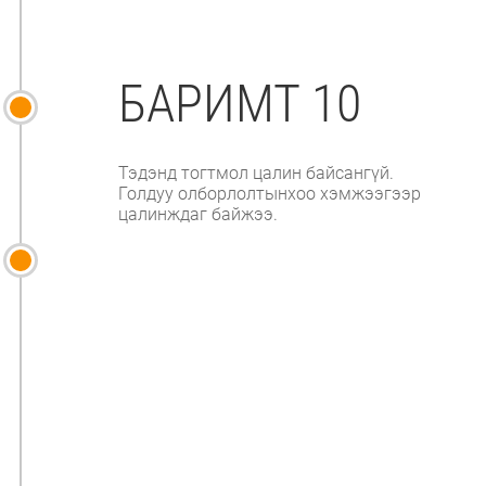
БАРИМТ 10
Тэдэнд тогтмол цалин байсангүй.
Голдуу олборлолтынхоо хэмжээгээр
цалинждаг байжээ.