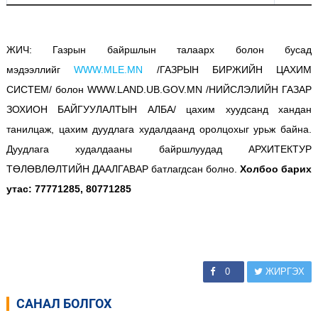
ЖИЧ: Газрын байршлын талаарх болон бусад
мэдээллийг
WWW.MLE.MN
/ГАЗРЫН БИРЖИЙН ЦАХИМ
СИСТЕМ/ болон WWW.LAND.UB.GOV.MN /НИЙСЛЭЛИЙН ГАЗАР
ЗОХИОН БАЙГУУЛАЛТЫН АЛБА/ цахим хуудсанд хандан
танилцаж, цахим дуудлага худалдаанд оролцохыг урьж байна.
Дуудлага худалдааны байршлуудад АРХИТЕКТУР
ТӨЛӨВЛӨЛТИЙН ДААЛГАВАР батлагдсан болно.
Холбоо барих
утас:
77771285, 80771285
0
ЖИРГЭХ
САНАЛ БОЛГОХ