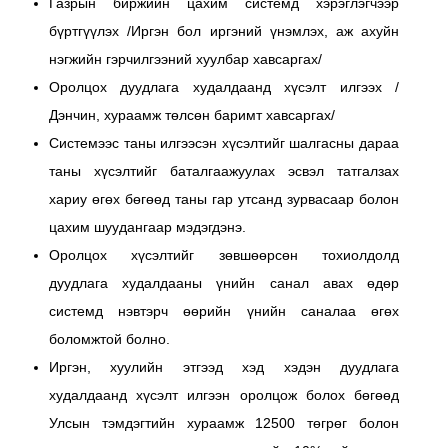
Газрын биржийн цахим системд хэрэглэгчээр
бүртгүүлэх /Иргэн бол иргэний үнэмлэх, аж ахуйн
нэгжийн гэрчилгээний хуулбар хавсаргах/
Оролцох дуудлага худалдаанд хүсэлт илгээх /
Дэнчин, хураамж төлсөн баримт хавсаргах/
Системээс таны илгээсэн хүсэлтийг шалгасны дараа
таны хүсэлтийг баталгаажуулах эсвэл татгалзах
хариу өгөх бөгөөд таны гар утсанд зурвасаар болон
цахим шуудангаар мэдэгдэнэ.
Оролцох хүсэлтийг зөвшөөрсөн тохиолдолд
дуудлага худалдааны үнийн санал авах өдөр
системд нэвтэрч өөрийн үнийн саналаа өгөх
боломжтой болно.
Иргэн, хуулийн этгээд хэд хэдэн дуудлага
худалдаанд хүсэлт илгээн оролцож болох бөгөөд
Улсын тэмдэгтийн хураамж 12500 төгрөг болон