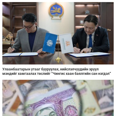
Улаанбаатарын утааг бууруулах, нийслэлчүүдийн эрүүл
мэндийг хамгаалах төслийг “Чингис хаан баялгийн сан нэгдэл”
ХХК-тай хамтран хэрэгжүүлнэ