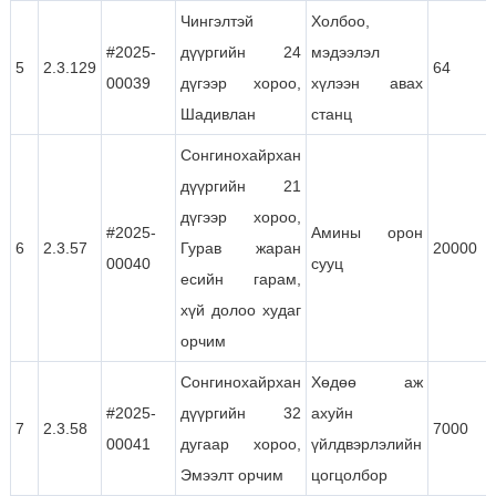
Чингэлтэй
Холбоо,
#2025-
дүүргийн 24
мэдээлэл
5
2.3.129
64
00039
дүгээр хороо,
хүлээн авах
Шадивлан
станц
Сонгинохайрхан
дүүргийн 21
дүгээр хороо,
#2025-
Амины орон
6
2.3.57
Гурав жаран
20000
00040
сууц
есийн гарам,
хүй долоо худаг
орчим
Сонгинохайрхан
Хөдөө аж
#2025-
дүүргийн 32
ахуйн
7
2.3.58
7000
00041
дугаар хороо,
үйлдвэрлэлийн
Эмээлт орчим
цогцолбор