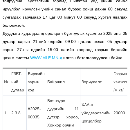
тодруулна. Хүлээлтийн горимд шилжсэн үед үнийн санал
ирүүлбэл ирүүлсэн үнийн санал бүрээс хойш дахин 60 секунд
сунгагдах зарчмаар 17 цаг 00 минут 00 секунд хүртэл явагдах
боломжтой.
Дуудлага худалдаанд оролцогч бүртгүүлэх хүсэлтээ 2025 оны 05
дугаар сарын 21-ний өдрийн 09:00 цагаас эхлэн 05 дугаар
сарын 27-ны өдрийн 15:00 цагийн хооронд газрын биржийн
цахим систем
WWW.MLE.MN-д
илгээн баталгаажуулсан байна.
ГЗБТ-
Биржийн
Газрын
№
ний
зарын
Байршил
Зориулалт
хэмжээ
дугаар
код
/м.кв/
Баянзүрх
ХАА-н
#2025-
дүүргийн 11
1
2.3.8
үйлдвэрлэлийн
20000
00035
дүгээр хороо,
цогцолбор
Хонхор орчим