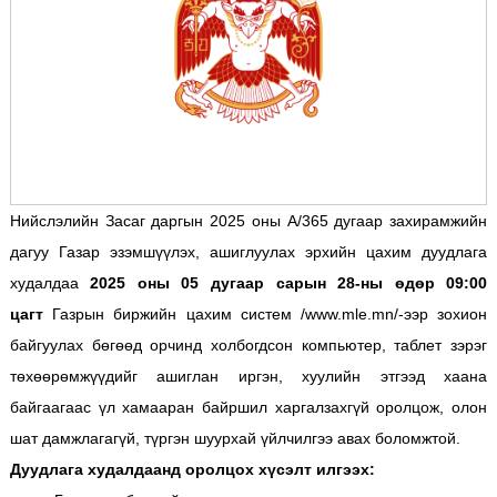
Нийслэлийн Засаг даргын 2025 оны А/365 дугаар захирамжийн
дагуу Газар эзэмшүүлэх, ашиглуулах эрхийн цахим дуудлага
худалдаа
2025 оны 05 дугаар сарын 28-ны өдөр 09:00
цагт
Газрын биржийн цахим систем /www.mle.mn/-ээр зохион
байгуулах бөгөөд орчинд холбогдсон компьютер, таблет зэрэг
төхөөрөмжүүдийг ашиглан иргэн, хуулийн этгээд хаана
байгаагаас үл хамааран байршил харгалзахгүй оролцож, олон
шат дамжлагагүй, түргэн шуурхай үйлчилгээ авах боломжтой.
Дуудлага худалдаанд оролцох хүсэлт илгээх: