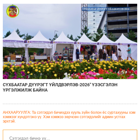
онцоллоо
СҮХБААТАР ДҮҮРЭГТ ҮЙЛДВЭРЛЭВ-2026" ҮЗЭСГЭЛЭН
ҮРГЭЛЖИЛЖ БАЙНА
АНХААРУУЛГА: Та сэтгэгдэл бичихдээ хууль зүйн болон ёс суртахууны хэм
хэмжээг хүндэтгэнэ үү. Хэм хэмжээ зөрчсөн сэтгэгдэлийг админ устгах
эрхтэй.