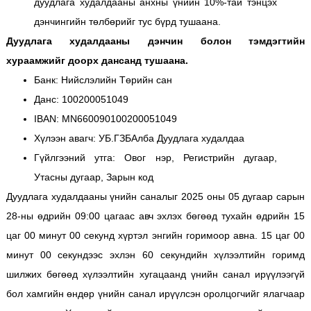
дуудлага худалдааны анхны үнийн 10%-тай тэнцэх
дэнчингийн төлбөрийг тус бүрд тушаана.
Дуудлага худалдааны дэнчин болон тэмдэгтийн
хураамжийг доорх дансанд тушаана.
Банк: Нийслэлийн Төрийн сан
Данс: 100200051049
IBAN: MN660090100200051049
Хүлээн авагч: УБ.ГЗБАлба Дуудлага худалдаа
Гүйлгээний утга: Овог нэр, Регистрийн дугаар,
Утасны дугаар, Зарын код
Дуудлага худалдааны үнийн саналыг 2025 оны 05 дугаар сарын
28-ны өдрийн 09:00 цагаас авч эхлэх бөгөөд тухайн өдрийн 15
цаг 00 минут 00 секунд хүртэл энгийн горимоор авна. 15 цаг 00
минут 00 секундээс эхлэн 60 секундийн хүлээлтийн горимд
шилжих бөгөөд хүлээлтийн хугацаанд үнийн санал ирүүлээгүй
бол хамгийн өндөр үнийн санал ирүүлсэн оролцогчийг ялагчаар