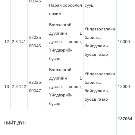
00045
Наран хороолол
сууц
орчим
Багахангай
Үйлдвэрлэлийн
дүүргийн 1
#2025-
барилга,
12
2.3.141
дүгээр хороо,
10000
00046
байгууламж,
Үйлдвэрийн
бусад газар
бүсэд
Багахангай
Үйлдвэрлэлийн
дүүргийн 1
#2025-
барилга,
13
2.3.142
дүгээр хороо,
13000
00047
байгууламж,
Үйлдвэрийн
бусад газар
бүсэд
137064
НИЙТ ДҮН