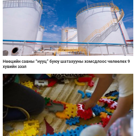
Нөөцийн савны “нууц” буюу шатахууны хомсдлоос чөлөөлөх 9
хувийн зээл