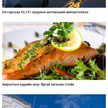
Он гарсаар 43,131 суудлын автомашин импортолжээ
Амралтын өдрийн жор: Яргай загасны стейк