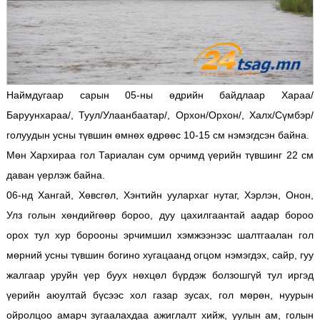
Наймдугаар сарын 05-ны өдрийн байдлаар Хараа/
Баруунхараа/, Туул/Улаанбаатар/, Орхон/Орхон/, Халх/Сүмбэр/
голуудын усны түвшин өмнөх өдрөөс 10-15 см нэмэгдсэн байна.
Мөн Хархираа гол Тариалан сум орчимд үерийн түвшинг 22 см
даван үерлэж байна.
06-нд Хангай, Хөвсгөл, Хэнтийн уулархаг нутаг, Хэрлэн, Онон,
Улз голын хөндийгөөр бороо, дуу цахилгаантай аадар бороо
орох тул хур борооны эрчимшил хэмжээнээс шалтгаалан гол
мөрний усны түвшин богино хугацаанд огцом нэмэгдэх, сайр, гуу
жалгаар уруйн үер буух нөхцөл бүрдэж болзошгүй тул иргэд
үерийн аюултай бүсээс хол газар зусах, гол мөрөн, нуурын
ойролцоо амарч зугаалахдаа ажиглалт хийж, уулын ам, голын