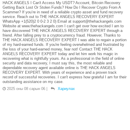
HACK ANGELS I Can't Access My USDT? Account, Bitcoin Recovery
Getting Back Lost Or Stolen Funds? How Do I Recover Crypto From A
Scammer? If you’re in need of a reliable crypto asset and fund recovery
service. Reach out to THE HACK ANGELS RECOVERY EXPERT
WhatsApp +1(520)2 0 0-2 3 2 0) Email at support@thehackangels.com
Website at www.thehackangels.com I can't get over how excited I am to
have discovered THE HACK ANGELS RECOVERY EXPERT through a
friend. After falling prey to a cryptocurrency fraud. However, Thanks to
THE HACK ANGELS RECOVERY EXPERT I was able to regain a portion
of my hard-earned funds. If you're feeling overwhelmed and frustrated by
the loss of your hard-earned money, fear not! Contact THE HACK
ANGELS RECOVERY EXPERT today and let him work his magic in
recovering what is rightfully yours. As a professional in the field of online
security and data recovery, I must say this, the most reliable and
dependable recovery agent available online is THE HACK ANGELS
RECOVERY EXPERT. With years of experience and a proven track
record of successful recoveries. I can't express how grateful I am for their
outstanding assistance on my case.
2025 оны 08 сарын 06
|
Хариулах