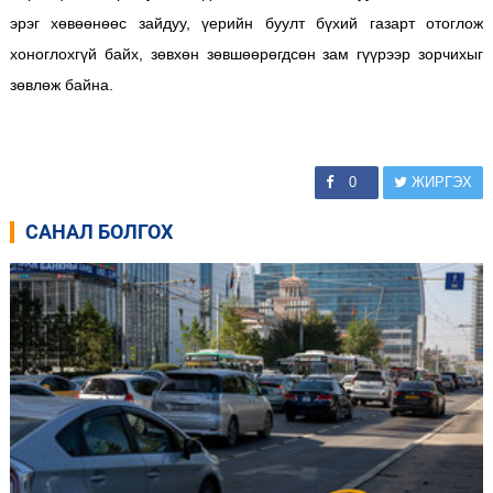
эрэг хөвөөнөөс зайдуу, үерийн буулт бүхий газарт отоглож
хоноглохгүй байх, зөвхөн зөвшөөрөгдсөн зам гүүрээр зорчихыг
зөвлөж байна.
0
ЖИРГЭХ
САНАЛ БОЛГОХ