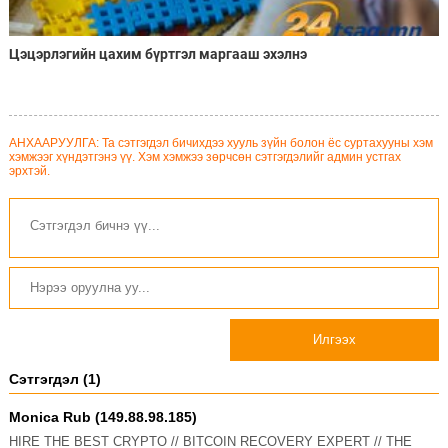
Цэцэрлэгийн цахим бүртгэл маргааш эхэлнэ
АНХААРУУЛГА: Та сэтгэгдэл бичихдээ хууль зүйн болон ёс суртахууны хэм
хэмжээг хүндэтгэнэ үү. Хэм хэмжээ зөрчсөн сэтгэгдэлийг админ устгах
эрхтэй.
Илгээх
Сэтгэгдэл (1)
Monica Rub (149.88.98.185)
HIRE THE BEST CRYPTO // BITCOIN RECOVERY EXPERT // THE