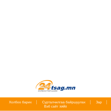
Холбоо барих
Сурталчилгаа байршуулах
Зар
Вэб сайт
хийх