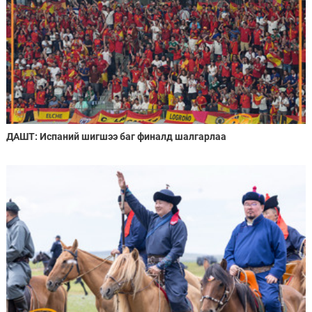
ДАШТ: Испаний шигшээ баг финалд шалгарлаа