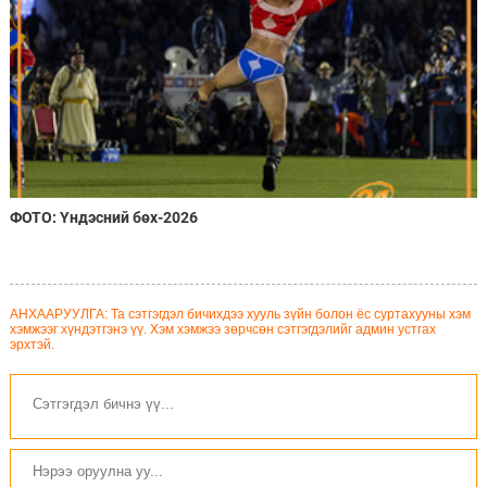
ФОТО: Үндэсний бөх-2026
АНХААРУУЛГА: Та сэтгэгдэл бичихдээ хууль зүйн болон ёс суртахууны хэм
хэмжээг хүндэтгэнэ үү. Хэм хэмжээ зөрчсөн сэтгэгдэлийг админ устгах
эрхтэй.