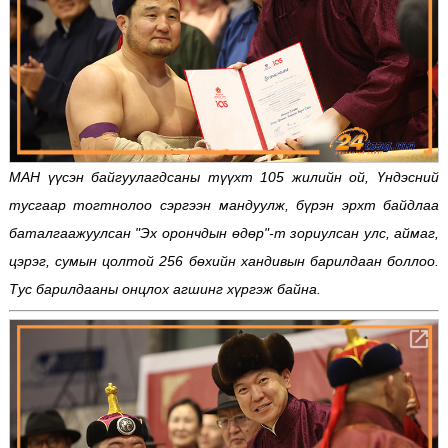
МАН үүсэн байгуулагдсаны түүхт 105 жилийн ой, Үндэсний
тусгаар тогтнолоо сэргээн мандуулж, бүрэн эрхт байдлаа
баталгаажуулсан "Эх орончдын өдөр"-т зориулсан улс, аймаг,
цэрэг, сумын цолтой 256 бөхийн хандивын барилдаан боллоо.
Тус барилдааны онцлох агшинг хүргэж байна.