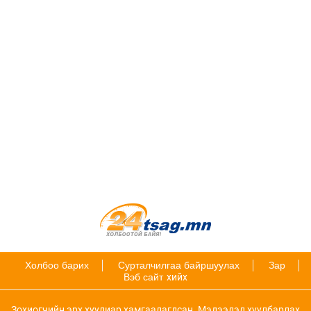
Холбоо барих
Сурталчилгаа байршуулах
Зар
Вэб сайт
хийх
Зохиогчийн эрх хуулиар хамгаалагдсан. Мэдээлэл хуулбарлах