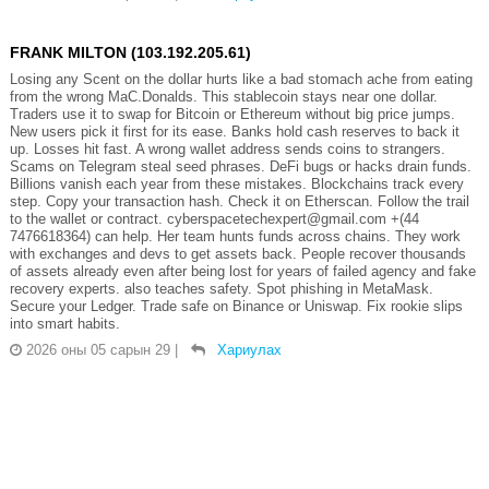
FRANK MILTON (103.192.205.61)
Losing any Scent on the dollar hurts like a bad stomach ache from eating
from the wrong MaC.Donalds. This stablecoin stays near one dollar.
Traders use it to swap for Bitcoin or Ethereum without big price jumps.
New users pick it first for its ease. Banks hold cash reserves to back it
up. Losses hit fast. A wrong wallet address sends coins to strangers.
Scams on Telegram steal seed phrases. DeFi bugs or hacks drain funds.
Billions vanish each year from these mistakes. Blockchains track every
step. Copy your transaction hash. Check it on Etherscan. Follow the trail
to the wallet or contract. cyberspacetechexpert@gmail.com +(44
7476618364) can help. Her team hunts funds across chains. They work
with exchanges and devs to get assets back. People recover thousands
of assets already even after being lost for years of failed agency and fake
recovery experts. also teaches safety. Spot phishing in MetaMask.
Secure your Ledger. Trade safe on Binance or Uniswap. Fix rookie slips
into smart habits.
2026 оны 05 сарын 29
|
Хариулах