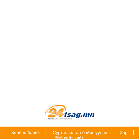
Холбоо барих
Сурталчилгаа байршуулах
Зар
Вэб сайт
хийх