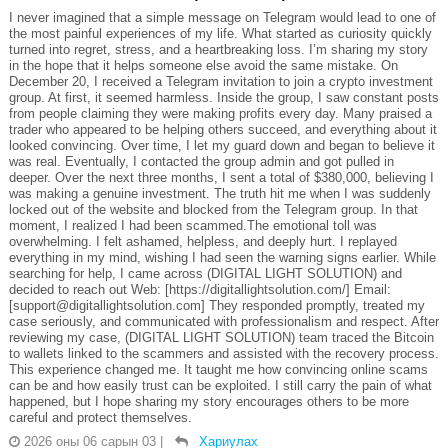
I never imagined that a simple message on Telegram would lead to one of
the most painful experiences of my life. What started as curiosity quickly
turned into regret, stress, and a heartbreaking loss. I’m sharing my story
in the hope that it helps someone else avoid the same mistake. On
December 20, I received a Telegram invitation to join a crypto investment
group. At first, it seemed harmless. Inside the group, I saw constant posts
from people claiming they were making profits every day. Many praised a
trader who appeared to be helping others succeed, and everything about it
looked convincing. Over time, I let my guard down and began to believe it
was real. Eventually, I contacted the group admin and got pulled in
deeper. Over the next three months, I sent a total of $380,000, believing I
was making a genuine investment. The truth hit me when I was suddenly
locked out of the website and blocked from the Telegram group. In that
moment, I realized I had been scammed.The emotional toll was
overwhelming. I felt ashamed, helpless, and deeply hurt. I replayed
everything in my mind, wishing I had seen the warning signs earlier. While
searching for help, I came across (DIGITAL LIGHT SOLUTION) and
decided to reach out Web: [https://digitallightsolution.com/] Email:
[support@digitallightsolution.com] They responded promptly, treated my
case seriously, and communicated with professionalism and respect. After
reviewing my case, (DIGITAL LIGHT SOLUTION) team traced the Bitcoin
to wallets linked to the scammers and assisted with the recovery process.
This experience changed me. It taught me how convincing online scams
can be and how easily trust can be exploited. I still carry the pain of what
happened, but I hope sharing my story encourages others to be more
careful and protect themselves.
2026 оны 06 сарын 03
|
Хариулах