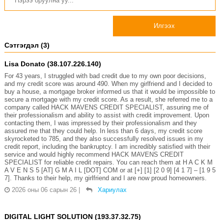
Илгээх
Сэтгэгдэл (3)
Lisa Donato (38.107.226.140)
For 43 years, I struggled with bad credit due to my own poor decisions,
and my credit score was around 490. When my girlfriend and I decided to
buy a house, a mortgage broker informed us that it would be impossible to
secure a mortgage with my credit score. As a result, she referred me to a
company called HACK MAVENS CREDIT SPECIALIST, assuring me of
their professionalism and ability to assist with credit improvement. Upon
contacting them, I was impressed by their professionalism and they
assured me that they could help. In less than 6 days, my credit score
skyrocketed to 785, and they also successfully resolved issues in my
credit report, including the bankruptcy. I am incredibly satisfied with their
service and would highly recommend HACK MAVENS CREDIT
SPECIALIST for reliable credit repairs. You can reach them at H A C K M
A V E N S 5 [AT] G M A I L [DOT] COM or at [+] [1] [2 0 9] [4 1 7] – [1 9 5
7]. Thanks to their help, my girlfriend and I are now proud homeowners.
2026 оны 06 сарын 26
|
Хариулах
DIGITAL LIGHT SOLUTION (193.37.32.75)