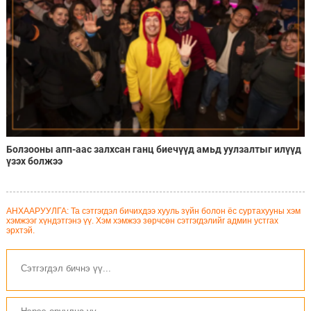
Болзооны апп-аас залхсан ганц биечүүд амьд уулзалтыг илүүд
үзэх болжээ
АНХААРУУЛГА: Та сэтгэгдэл бичихдээ хууль зүйн болон ёс суртахууны хэм
хэмжээг хүндэтгэнэ үү. Хэм хэмжээ зөрчсөн сэтгэгдэлийг админ устгах
эрхтэй.