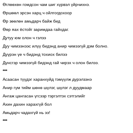
Өглөөхөн гомдсон чам шиг хүрвэл үйрчихнэ.
Өршөөл эрсэн харц ч ойлгогдохоор
Өр зөөлөн амьдарч байж бид
Өөр яах ёстойг заримдаа гайхдаг.
Дутуу юм олон ч гэлээ
Дуу чимээнээс илүү бидэнд анир чимээгүй дэм болно.
Дүүрэн үе ч бидэнд тохиох билээ
Дүнсгэр чимээгүй бидэнд гай чирэх ч олон билээ.
***
Асаасан түүдэг харанхуйд тэмүүлж дүрэлзэнэ
Анир гүм тийм шөнө шүлэг, шүлэг л дуудмаар
Ангаж цангасан үгсээр тэргэлтэх сэтгэлийг
Ахин дахин харахгүй бол
Амьдарч чадахгүй нь ээ!
***