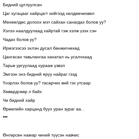
Бидний цуглуулсан
Цаг хугацааг хайрцагт хийгээд хөлдөөчихвөл
Мөхөөлдөс долоох мэт сайхан санагдах болов уу?
Хэлээ наалдуулаад хайртай гэж хэлж үзэх сэн
Чадах болов уу?
Ирмэгээсээ эхлэн дусал бөнжигнөхөд
Цангасан тавьлангаа ханатал нь усалчхаад
Тарьж ургуулаад хурааж үзвэл
Эмгээн энэ бидний яруу найраг гээд
Үнэрлэх болов уу? тасарчих вий гэх утсаар
Хөвөрдсөөр л байх
Чи бидний хайр
Өрөөлийн харцанд буух уран зураг аа...
***
Өнгөрсөн намар чиний түүсэн навчис