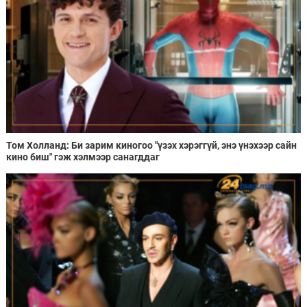
Том Холланд: Би зарим киногоо "үзэх хэрэггүй, энэ үнэхээр сайн
кино биш" гэж хэлмээр санагддаг