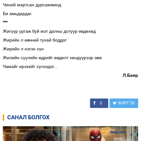
Чиний мартсан дурсамжинд
Би амьдардаг.
***
Жигүүр ургаж буй мэт далны дотуур өвдөхөд
Жирийн л өвчний тухай боддог
Жирийн л нэгэн хүн
Жилийн сүүлийн өдрийг өвдөлт хөндүүрээр эвж
Чамайг ирэхийг хүлээдэг...
Л.Баяр
0
ЖИРГЭХ
САНАЛ БОЛГОХ