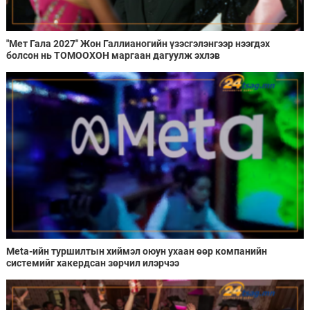
"Мет Гала 2027" Жон Галлианогийн үзэсгэлэнгээр нээгдэх
болсон нь ТОМООХОН маргаан дагуулж эхлэв
Meta-ийн туршилтын хиймэл оюун ухаан өөр компанийн
системийг хакердсан зөрчил илэрчээ