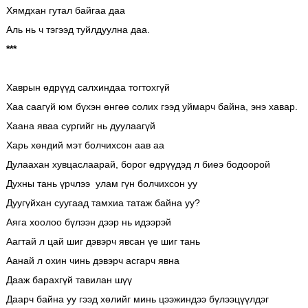
Хямдхан гутал байгаа даа
Аль нь ч тэгээд туйлдуулна даа.
***
Хаврын өдрүүд салхиндаа тогтохгүй
Хаа саагүй юм бүхэн өнгөө солих гээд уймарч байна, энэ хавар.
Хаана яваа сургийг нь дуулаагүй
Харь хөндий мэт болчихсон аав аа
Дулаахан хувцаслаарай, борог өдрүүдэд л биеэ бодоорой
Духны тань үрчлээ улам гүн болчихсон уу
Дуугүйхан суугаад тамхиа татаж байна уу?
Аяга хоолоо бүлээн дээр нь идээрэй
Аагтай л цай шиг дэвэрч явсан үе шиг тань
Аанай л охин чинь дэвэрч асгарч явна
Дааж барахгүй тавилан шүү
Даарч байна уу гээд хөлийг минь цээжиндээ бүлээцүүлдэг