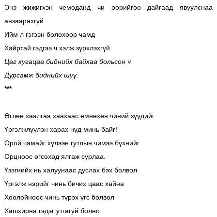
Энэ жижигхэн чемоданд чи өөрийгөө дайгаад явуулснаа
анзаарахгүй
Ийм л гэгээн болохоор чамд
Хайртай гэдгээ ч хэлж зүрхлэхгүй.
Цаг хугацаа биднийх байхаа больсон ч
Дурсамж биднийх шүү.
***
Өглөө хаалгаа хаахаас өмнөхөн чиний зүүдийг
Үргэлжлүүлэн харах нүд минь байг!
Орой чамайг хүлээн гутлын чимээ бүхнийг
Орцноос өгсөхөд ялгаж сурлаа.
Үзэгнийх нь халуунаас дуслах бэх болвол
Үргэлж нэрийг чинь бичих цаас хайна
Хоолойноос чинь түрэх үгс болвол
Хашхирна гэдэг утгагүй болно.