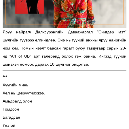
Яруу найрагч Далхсүрэнгийн Даваажаргал "Өчигдөр мэт"
шүлгийн түүврээ өлгийдлөө. Энэ нь түүний анхны яруу найргийн
ном юм. Номын нээлт баасан гарагт буюу тавдугаар сарын 29-
нд "Art of UB" арт галерейд болох гэж байна. Ингээд түүний
шинэхэн номоос дараах 10 шүлгийг онцолъё.
***
Хүүгийн минь
Хөл нь цэврүүтчихжээ.
Амьдралд олон
Томдсон
Багадсан
Үнэтэй