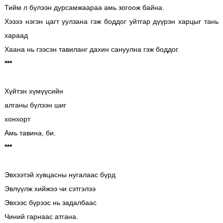
Тийм л бүлээн дурсамжаараа амь зогоож байна.
Хэзээ нэгэн цагт уулзана гэж боддог уйтгар дүүрэн харцыг тань
хараад
Хаана нь гээсэн тавиланг дахин сануулна гэж боддог.
***
Хүйтэн хүмүүсийн
алганы бүлээн шиг
хонхорт
Амь тавина, би.
***
Эвхээтэй хувцасны нугалаас бүрд
Эвлүүлж хийжээ чи сэтгэлээ
Эвхээс бүрээс нь задалбаас
Чиний гарнаас атгана.