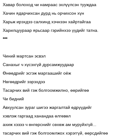
Хавар болоход чи намраас эхлүүлсэн тууждаа
Хачин ядарчихсан дүрд нь орчихсон хүн
Харьж ирэхдээ салхинд хэчнээн хайртайгаа
Харилцуураар ярьсаар гэрийнхээ үүдийг татна.
***
Чиний мартсан эсвэл
Санахыг ч хүсэхгүй дурсамжуудаар
Өнөөдрийг эсгэж маргаашийг оёж
Нөгөөдрийг ээрэхдээ
Тасарчих вий гэж болгоомжилно, өөрийгөө
Чи бидний
Авхуулсан зураг шигээ жаргалтай өдрүүдийг
хэвлэж гаргаад ханандаа өлгөвөл
ахиж хэзээ ч өнгөрснийг сөхөж ам муруйхгүй...
тасарчих вий гэж болгоомлжох хэрэггүй, өөрсдийгөө