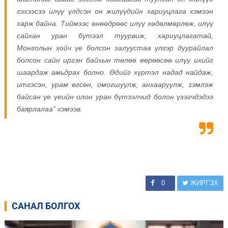
гэхээсээ илүү үлдсэн он жилүүдийн хариуцлага хэмээн
харж байна. Тиймээс өнөөдрөөс илүү хөдөлмөрлөж, илүү
сайхан уран бүтээл туурвиж, хариуцлагатай,
Монголын хойч үе болсон залуустаа үлгэр дуурайлал
болсон сайн иргэн байхын төлөө өөрөөсөө илүү ихийг
шаардаж амьдрах болно. Өдийг хүртэл надад найдаж,
итгэсэн, урам өгсөн, омогшуулж, анхааруулж, зэмлэж
байсан үе үеийн олон уран бүтээлчид болон үзэгчдэдээ
баярлалаа” хэмээв.
0
ЖИРГЭХ
САНАЛ БОЛГОХ