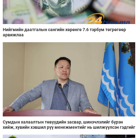
Нийгмийн даатгалын сангийн хөрөнгө 7.6 тэрбум төгрөгөөр
арвижлаа
Сумдын халаалтын төвүүдийн засвар, шинэчлэлийг бүрэн
хийж, хувийн хэвшил рүү менежментийг нь шилжүүлсэн гэдгийг
онцоллоо