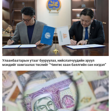
Улаанбаатарын утааг бууруулах, нийслэлчүүдийн эрүүл
мэндийг хамгаалах төслийг “Чингис хаан баялгийн сан нэгдэл”
ХХК-тай хамтран хэрэгжүүлнэ