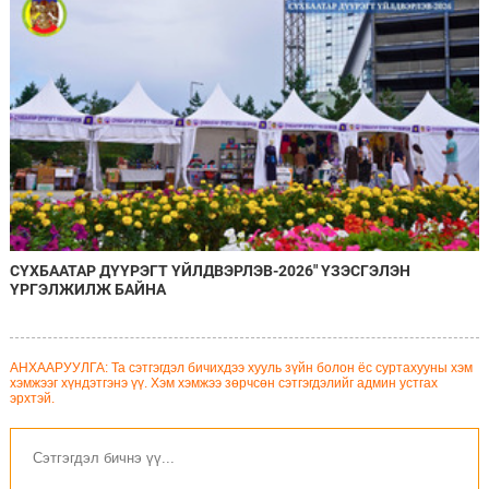
СҮХБААТАР ДҮҮРЭГТ ҮЙЛДВЭРЛЭВ-2026" ҮЗЭСГЭЛЭН
ҮРГЭЛЖИЛЖ БАЙНА
АНХААРУУЛГА: Та сэтгэгдэл бичихдээ хууль зүйн болон ёс суртахууны хэм
хэмжээг хүндэтгэнэ үү. Хэм хэмжээ зөрчсөн сэтгэгдэлийг админ устгах
эрхтэй.