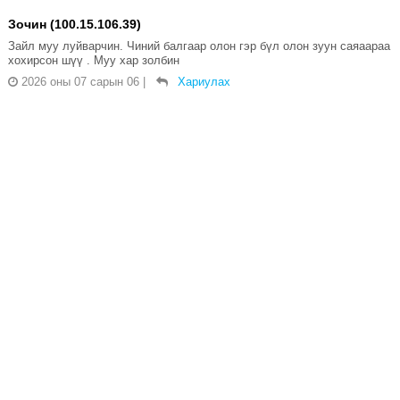
Зочин (100.15.106.39)
Зайл муу луйварчин. Чиний балгаар олон гэр бүл олон зуун саяаараа
хохирсон шүү . Муу хар золбин
2026 оны 07 сарын 06
|
Хариулах