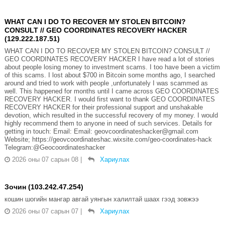
WHAT CAN I DO TO RECOVER MY STOLEN BITCOIN?
CONSULT // GEO COORDINATES RECOVERY HACKER
(129.222.187.51)
WHAT CAN I DO TO RECOVER MY STOLEN BITCOIN? CONSULT //
GEO COORDINATES RECOVERY HACKER I have read a lot of stories
about people losing money to investment scams. I too have been a victim
of this scams. I lost about $700 in Bitcoin some months ago, I searched
around and tried to work with people ,unfortunately I was scammed as
well. This happened for months until I came across GEO COORDINATES
RECOVERY HACKER. I would first want to thank GEO COORDINATES
RECOVERY HACKER for their professional support and unshakable
devotion, which resulted in the successful recovery of my money. I would
highly recommend them to anyone in need of such services. Details for
getting in touch: Email: Email: geovcoordinateshacker@gmail.com
Website; https://geovcoordinateshac.wixsite.com/geo-coordinates-hack
Telegram:@Geocoordinateshacker
2026 оны 07 сарын 08
|
Хариулах
Зочин (103.242.47.254)
кошин шогийн мангар авгай уянгын халилтай шаах гээд зовжээ
2026 оны 07 сарын 07
|
Хариулах