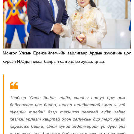
Монгол Улсын Ерөнхийлөгчийн зарлигаар Ардын жүжигчин цол
хүрсэн И.Одончимэг баярын сэтгэгдлээ хуваалцлаа.
Тэрбээр “Олон бодол, тайз, киноны натур орж ирж
байгаагаас цас бороо, шавар шалбаагтай ямар ч үед
зургийн талбай дээр техникээ зөөгөөд гүйж явдаг
хөгтэй урлагт хайртай олон залуусын дүр төрх надад
харагдаж байна. Олон хүний хөдөлмөрийн үр дүнд энэ
шагналыг аваад зогсож байгаагаа туулсан он жилүүд