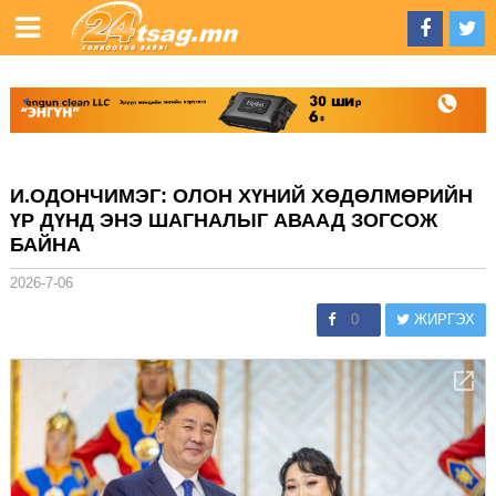
И.ОДОНЧИМЭГ: ОЛОН ХҮНИЙ ХӨДӨЛМӨРИЙН
ҮР ДҮНД ЭНЭ ШАГНАЛЫГ АВААД ЗОГСОЖ
БАЙНА
2026-7-06
0
ЖИРГЭХ