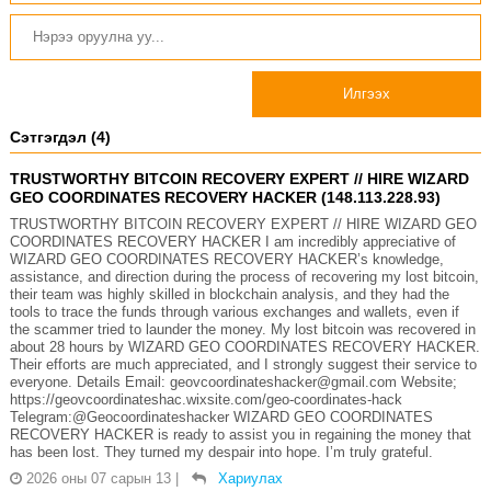
Илгээх
Сэтгэгдэл (4)
TRUSTWORTHY BITCOIN RECOVERY EXPERT // HIRE WIZARD
GEO COORDINATES RECOVERY HACKER (148.113.228.93)
TRUSTWORTHY BITCOIN RECOVERY EXPERT // HIRE WIZARD GEO
COORDINATES RECOVERY HACKER I am incredibly appreciative of
WIZARD GEO COORDINATES RECOVERY HACKER’s knowledge,
assistance, and direction during the process of recovering my lost bitcoin,
their team was highly skilled in blockchain analysis, and they had the
tools to trace the funds through various exchanges and wallets, even if
the scammer tried to launder the money. My lost bitcoin was recovered in
about 28 hours by WIZARD GEO COORDINATES RECOVERY HACKER.
Their efforts are much appreciated, and I strongly suggest their service to
everyone. Details Email: geovcoordinateshacker@gmail.com Website;
https://geovcoordinateshac.wixsite.com/geo-coordinates-hack
Telegram:@Geocoordinateshacker WIZARD GEO COORDINATES
RECOVERY HACKER is ready to assist you in regaining the money that
has been lost. They turned my despair into hope. I’m truly grateful.
2026 оны 07 сарын 13
|
Хариулах