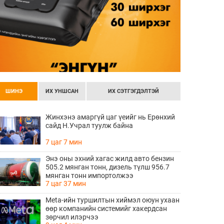
ШИНЭ
ИХ УНШСАН
ИХ СЭТГЭГДЭЛТЭЙ
Жинхэнэ амаргүй цаг үеийг нь Ерөнхий
сайд Н.Учрал туулж байна
7 цаг 7 мин
Энэ оны эхний хагас жилд авто бензин
505.2 мянган тонн, дизель түлш 956.7
мянган тонн импортолжээ
7 цаг 37 мин
Meta-ийн туршилтын хиймэл оюун ухаан
өөр компанийн системийг хакердсан
зөрчил илэрчээ