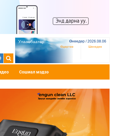
Улаанбаатар
Өнөөдөр / 2026.08.06
Өдөртөө
Шөнөдөө
идео
Сошиал мэдээ