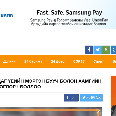
Дэлхий
24 баримт
24 фото
COP17
Спорт
В
ЦАГ ҮЕИЙН МЭРГЭН БУУЧ БОЛОН ХАМГИЙН
ТОГЛОГЧ БОЛЛОО
0
ЖИРГЭХ