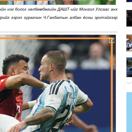
йн нэг болох хөлбөмбөгийн ДАШТ-ийг Монгол Улсаас анх
рийг гэрэл зурагчин Ч.Ганбатын албан ёсны эрхтэйгээр