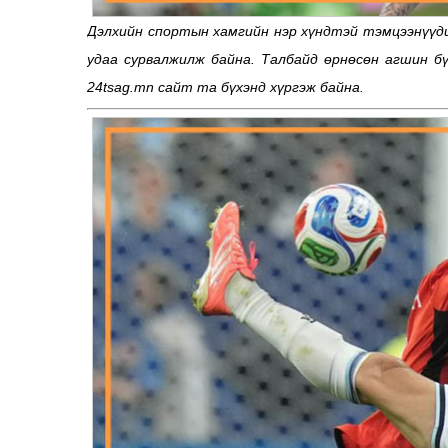
Дэлхийн спортын хамгийн нэр хүндтэй тэмцээнүүди
удаа сурвалжилж байна. Талбайд өрнөсөн агшин бү
24tsag.mn сайт та бүхэнд хүргэж байна.