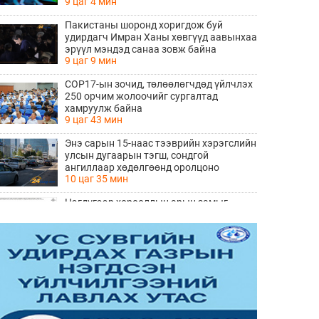
9 цаг 4 мин
Пакистаны шоронд хоригдож буй
удирдагч Имран Ханы хөвгүүд аавынхаа
эрүүл мэндэд санаа зовж байна
9 цаг 9 мин
COP17-ын зочид, төлөөлөгчдөд үйлчлэх
250 орчим жолоочийг сургалтад
хамруулж байна
9 цаг 43 мин
Энэ сарын 15-наас тээврийн хэрэгслийн
улсын дугаарын тэгш, сондгой
ангиллаар хөдөлгөөнд оролцоно
10 цаг 35 мин
Нэгдүгээр хорооллын арын замыг
наймдугаар сарын 6-ны 23:00 цагаас түр
хааж, борооны ус зайлуулах шугамын
10 цаг 36 мин
хөндлөн сэтэлгээ хийнэ
“Туул усан цогцолбор” төслийн
нэгдүгээр шатны ТЭЗҮ-ийг
боловсруулах ажил 90 хувийн
10 цаг 38 мин
гүйцэтгэлтэй байна