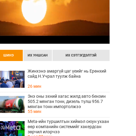
ШИНЭ
ИХ УНШСАН
ИХ СЭТГЭГДЭЛТЭЙ
Жинхэнэ амаргүй цаг үеийг нь Ерөнхий
сайд Н.Учрал туулж байна
26 мин
Энэ оны эхний хагас жилд авто бензин
505.2 мянган тонн, дизель түлш 956.7
мянган тонн импортолжээ
55 мин
Meta-ийн туршилтын хиймэл оюун ухаан
өөр компанийн системийг хакердсан
зөрчил илэрчээ