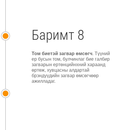
Баримт 8
Том биетэй загвар өмсөгч
. Түүний
ер бусын том, булчинлаг бие галбир
загварын ертөнцийнхний хараанд
өртөж, хувцасны алдартай
брэндүүдийн загвар өмсөгчөөр
ажилладаг.