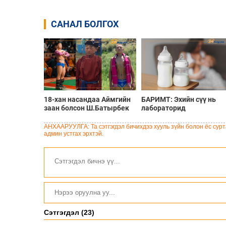
САНАЛ БОЛГОХ
18-хан насандаа Аймгийн
БАРИМТ: Эхийн сүү нь
заан болсон Ш.Батырбек
лабораторид
хүүгийн тухай 15 баримт
боловсруулах боломжгү
100 гаруй төрлийн ашигт
АНХААРУУЛГА: Та сэтгэгдэл бичихдээ хууль зүйн болон ёс сурта
элементээс бүрддэг
админ устгах эрхтэй.
Сэтгэгдэл (23)