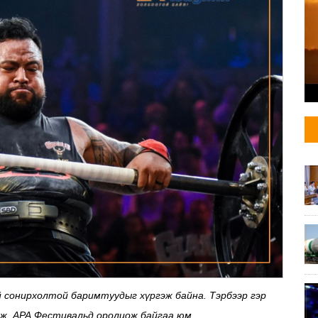
ай сонирхолтой баримтуудыг хүргэж байна. Тэрбээр гэр
рж, АРА Фестивальд оролцож байгаа юм.