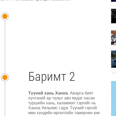
Баримт 2
Түүний хань Ханна
. Аварга биет
хүчтэний ар талыг авч явдаг насан
туршийн хань, халамжит гэргийг нь
Ханна Уильямс гэдэг. Түүний гэргий
мөн хүндийн өргөлтийн тамирчин юм