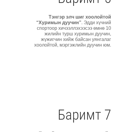
Тэнгэр элч шиг хоолойтой
“Хуримын дуучин”
. Эдди хүчний
спортоор хичээллэхээсээ өмнө 10
жилийн турш хуримын дуучин,
жүжигчин хийж байсан уянгалаг
хоолойтой, мэргэжлийн дуучин юм.
Баримт 7