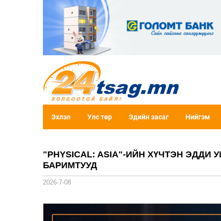
Эхлэл
Улс төр
Эдийн засаг
Нийгэм
"PHYSICAL: ASIA"-ИЙН ХҮЧТЭН ЭДД
БАРИМТУУД
2026-7-08