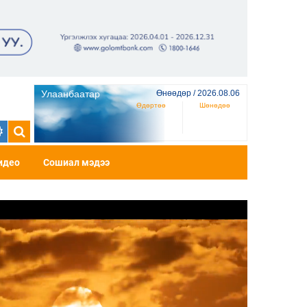
Улаанбаатар
Өнөөдөр / 2026.08.06
Өдөртөө
Шөнөдөө
идео
Сошиал мэдээ