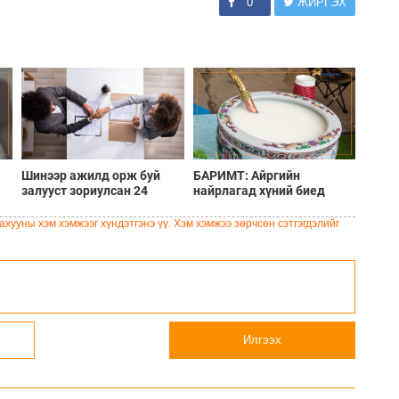
0
ЖИРГЭХ
Шинээр ажилд орж буй
БАРИМТ: Айргийн
залууст зориулсан 24
найрлагад хүний биед
й
зөвлөмж
хэрэгцээтэй бүх витамин
ай
агуулагддаг
хууны хэм хэмжээг хүндэтгэнэ үү. Хэм хэмжээ зөрчсөн сэтгэгдэлийг
Илгээх