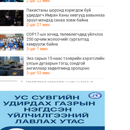
2 цаг 22 мин
Пакистаны шоронд хоригдож буй
удирдагч Имран Ханы хөвгүүд аавынхаа
эрүүл мэндэд санаа зовж байна
2 цаг 27 мин
COP17-ын зочид, төлөөлөгчдөд үйлчлэх
250 орчим жолоочийг сургалтад
хамруулж байна
3 цаг 1 мин
Энэ сарын 15-наас тээврийн хэрэгслийн
улсын дугаарын тэгш, сондгой
ангиллаар хөдөлгөөнд оролцоно
3 цаг 53 мин
Нэгдүгээр хорооллын арын замыг
наймдугаар сарын 6-ны 23:00 цагаас түр
хааж, борооны ус зайлуулах шугамын
3 цаг 54 мин
хөндлөн сэтэлгээ хийнэ
“Туул усан цогцолбор” төслийн
нэгдүгээр шатны ТЭЗҮ-ийг
боловсруулах ажил 90 хувийн
3 цаг 56 мин
гүйцэтгэлтэй байна