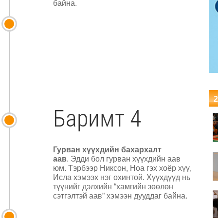
байна.
2
Баримт 4
Гурван хүүхдийн бахархалт
аав
. Эдди бол гурван хүүхдийн аав
юм. Тэрбээр Никсон, Ноа гэх хоёр хүү,
Исла хэмээх нэг охинтой. Хүүхдүүд нь
түүнийг дэлхийн “хамгийн зөөлөн
сэтгэлтэй аав” хэмээн дууддаг байна.