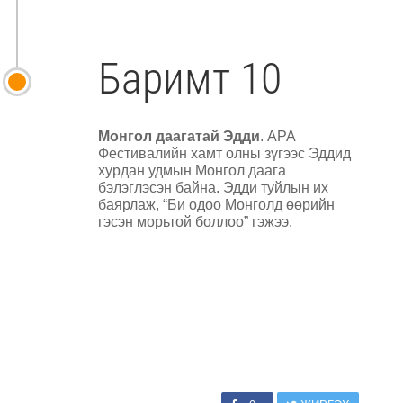
Баримт 10
Монгол даагатай Эдди
. АРА
Фестивалийн хамт олны зүгээс Эддид
хурдан удмын Монгол даага
бэлэглэсэн байна. Эдди туйлын их
баярлаж, “Би одоо Монголд өөрийн
гэсэн морьтой боллоо” гэжээ.