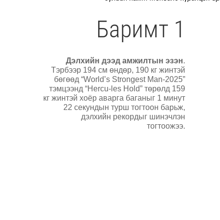
Баримт 1
Дэлхийн дээд амжилтын эзэн
.
Тэрбээр 194 см өндөр, 190 кг жинтэй
бөгөөд “World’s Strongest Man-2025”
тэмцээнд “Hercu-les Hold” төрөлд 159
кг жинтэй хоёр аварга баганыг 1 минут
22 секундын турш тогтоон барьж,
дэлхийн рекордыг шинэчлэн
тогтоожээ.