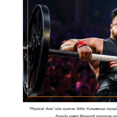
"Physical: Asia"-ийн хүчтэн Эдди Уильямсын тух
бүлийн хамт Монголд хүрэлцэн и