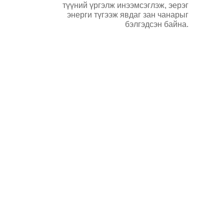
түүний үргэлж инээмсэглэж, эерэг
энерги түгээж явдаг зан чанарыг
бэлгэдсэн байна.