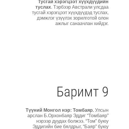
Тусгай хэрэгцээт хүүхдүүдийн
туслах
. Тэрбээр Австрали улсдаа
тусгай хэрэгцээт хүүхдүүдэд туслах,
дэмжлэг үзүүлэх зорилготой олон
ажлыг санаачлан хийдэг.
Баримт 9
Түүний Монгол нэр: Томбаяр.
Улсын
арслан Б.Орхонбаяр Эддиг “Томбаяр”
нэрээр дуудах болжээ. “Том” буюу
Эддигийн бие бялдрыг, “Баяр” буюу