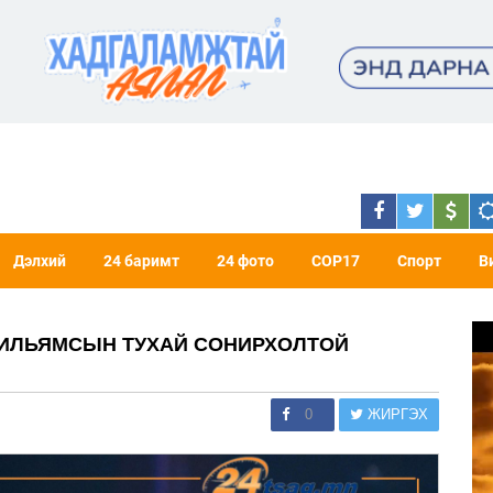
Дэлхий
24 баримт
24 фото
COP17
Спорт
В
И УИЛЬЯМСЫН ТУХАЙ СОНИРХОЛТОЙ
0
ЖИРГЭХ