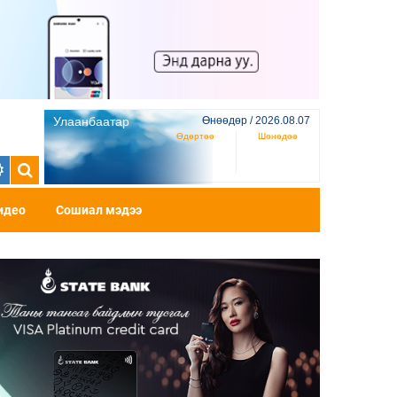
Улаанбаатар
Өнөөдөр / 2026.08.07
Өдөртөө
Шөнөдөө
идео
Сошиал мэдээ