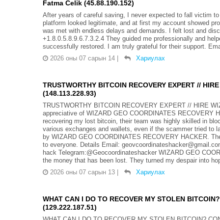
Fatma Celik (45.88.190.152)
After years of careful saving, I never expected to fall victim
platform looked legitimate, and at first my account showed pro
was met with endless delays and demands. I felt lost and dis
+1.8.0.5.8.9.6.7.3.2.4 They guided me professionally and hel
successfully restored. I am truly grateful for their support. E
2026 оны 07 сарын 14
|
Хариулах
TRUSTWORTHY BITCOIN RECOVERY EXPERT // HIR
(148.113.228.93)
TRUSTWORTHY BITCOIN RECOVERY EXPERT // HIRE WIZ
appreciative of WIZARD GEO COORDINATES RECOVERY HACKER
recovering my lost bitcoin, their team was highly skilled in bl
various exchanges and wallets, even if the scammer tried to l
by WIZARD GEO COORDINATES RECOVERY HACKER. Their effort
to everyone. Details Email: geovcoordinateshacker@gmail.com
hack Telegram:@Geocoordinateshacker WIZARD GEO COORD
the money that has been lost. They turned my despair into hope
2026 оны 07 сарын 13
|
Хариулах
WHAT CAN I DO TO RECOVER MY STOLEN BITCOIN
(129.222.187.51)
WHAT CAN I DO TO RECOVER MY STOLEN BITCOIN? CON