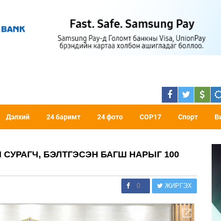
Дэлхий
24 баримт
24 фото
COP17
Спорт
В
 СУРАГЧ, БЭЛТГЭСЭН БАГШ НАРЫГ 100
0
ЖИРГЭХ