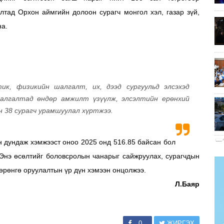
тад Орхон аймгийн долоон сурагч монгол хэл, газар зүй,
на.
к, физикийн шалгалт, их, дээд сургуульд элсэхэд
алгалтад өндөр амжилт үзүүлж, элсэлтийн ерөнхий
н 38 сурагч урамшуулал хүртжээ.
 дундаж хэмжээст оноо 2025 онд 516.85 байсан бол
 Энэ өсөлтийг боловсролын чанарыг сайжруулах, сурагчдын
хөрөнгө оруулалтын үр дүн хэмээн онцолжээ.
Л.Баяр
0
ЖИРГЭХ