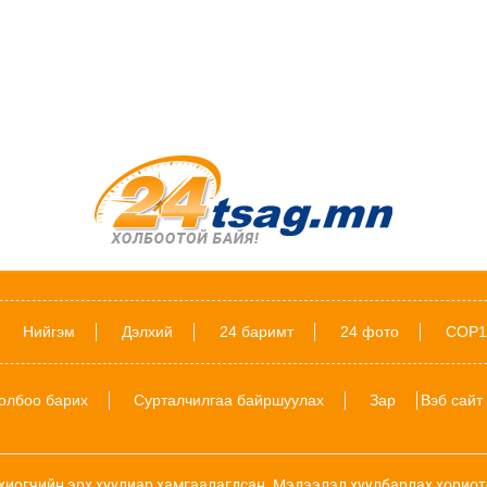
Нийгэм
Дэлхий
24 баримт
24 фото
COP1
олбоо барих
Сурталчилгаа байршуулах
Зар
Вэб сайт
хиогчийн эрх хуулиар хамгаалагдсан. Мэдээлэл хуулбарлах хориот