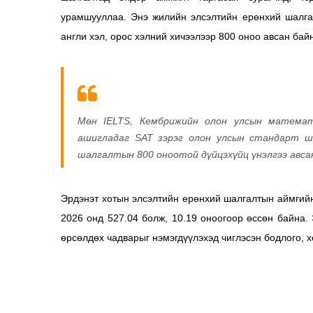
урамшууллаа. Энэ жилийн элсэлтийн ерөнхий шалгал
англи хэл, орос хэлний хичээлээр 800 оноо авсан бай
Мөн IELTS, Кембрижийн олон улсын математи
ашигладаг SAT зэрэг олон улсын стандарт ш
шалгалтын 800 оноотой дүйцэхүйц үнэлгээ авса
Эрдэнэт хотын элсэлтийн ерөнхий шалгалтын аймгийн
2026 онд 527.04 болж, 10.19 оноогоор өссөн байна.
өрсөлдөх чадварыг нэмэгдүүлэхэд чиглэсэн бодлого, 