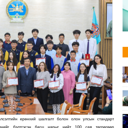
лсэлтийн ерөнхий шалгалт болон олон улсын стандарт
днийг бэлтгэсэн багш нарыг нийт 100 сая төгрөгөөр