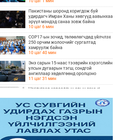
10 цаг 1 мин
Пакистаны шоронд хоригдож буй
удирдагч Имран Ханы хөвгүүд аавынхаа
эрүүл мэндэд санаа зовж байна
10 цаг 6 мин
COP17-ын зочид, төлөөлөгчдөд үйлчлэх
250 орчим жолоочийг сургалтад
хамруулж байна
10 цаг 40 мин
Энэ сарын 15-наас тээврийн хэрэгслийн
улсын дугаарын тэгш, сондгой
ангиллаар хөдөлгөөнд оролцоно
11 цаг 31 мин
Нэгдүгээр хорооллын арын замыг
наймдугаар сарын 6-ны 23:00 цагаас түр
хааж, борооны ус зайлуулах шугамын
11 цаг 33 мин
хөндлөн сэтэлгээ хийнэ
“Туул усан цогцолбор” төслийн
нэгдүгээр шатны ТЭЗҮ-ийг
боловсруулах ажил 90 хувийн
11 цаг 35 мин
гүйцэтгэлтэй байна