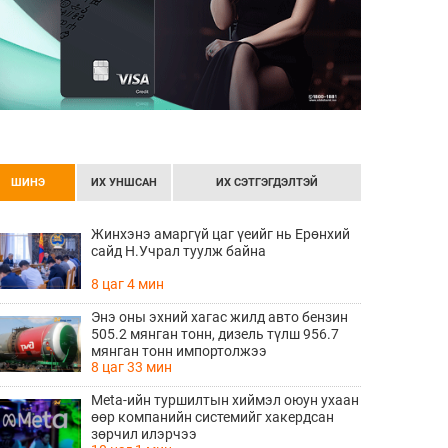
ШИНЭ
ИХ УНШСАН
ИХ СЭТГЭГДЭЛТЭЙ
Жинхэнэ амаргүй цаг үеийг нь Ерөнхий
сайд Н.Учрал туулж байна
8 цаг 4 мин
Энэ оны эхний хагас жилд авто бензин
505.2 мянган тонн, дизель түлш 956.7
мянган тонн импортолжээ
8 цаг 33 мин
Meta-ийн туршилтын хиймэл оюун ухаан
өөр компанийн системийг хакердсан
зөрчил илэрчээ