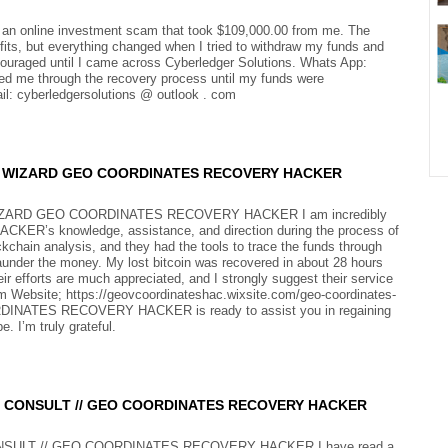
 to an online investment scam that took $109,000.00 from me. The
fits, but everything changed when I tried to withdraw my funds and
couraged until I came across Cyberledger Solutions. Whats App:
ped me through the recovery process until my funds were
mail: cyberledgersolutions @ outlook . com
E WIZARD GEO COORDINATES RECOVERY HACKER
ARD GEO COORDINATES RECOVERY HACKER I am incredibly
’s knowledge, assistance, and direction during the process of
ockchain analysis, and they had the tools to trace the funds through
aunder the money. My lost bitcoin was recovered in about 28 hours
s are much appreciated, and I strongly suggest their service
 Website; https://geovcoordinateshac.wixsite.com/geo-coordinates-
INATES RECOVERY HACKER is ready to assist you in regaining
. I’m truly grateful.
? CONSULT // GEO COORDINATES RECOVERY HACKER
SULT // GEO COORDINATES RECOVERY HACKER I have read a