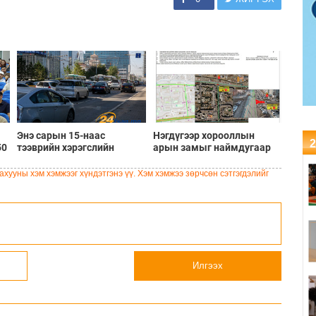
Энэ сарын 15-наас
Нэгдүгээр хорооллын
2
50
тээврийн хэрэгслийн
арын замыг наймдугаар
улсын дугаарын тэгш,
сарын 6-ны 23:00 цагаас
на
сондгой ангиллаар
түр хааж, борооны ус
хууны хэм хэмжээг хүндэтгэнэ үү. Хэм хэмжээ зөрчсөн сэтгэгдэлийг
хөдөлгөөнд оролцоно
зайлуулах шугамын
хөндлөн сэтэлгээ хийнэ
Илгээх