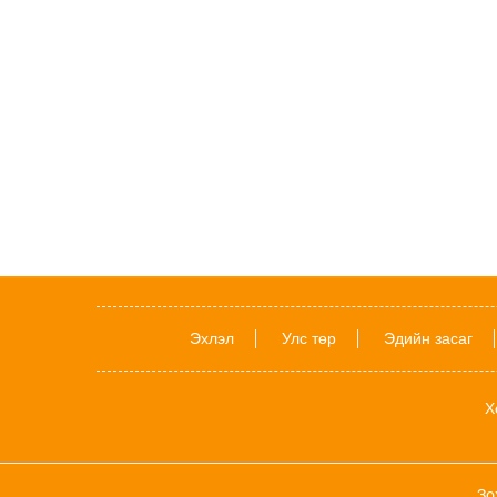
Эхлэл
Улс төр
Эдийн засаг
Х
Зо