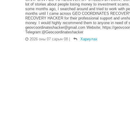
lot of stories about people losing money to investment scams. 
some months ago, I searched around and tried to work with pe
months until I came across GEO COORDINATES RECOVERY 
RECOVERY HACKER for their professional support and unshaka
money. I would highly recommend them to anyone in need of suc
geovcoordinateshacker@gmail.com Website; https://geovcoor
Telegram:@Geocoordinateshacker
2026 оны 07 сарын 08
|
Хариулах