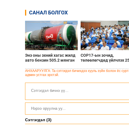
САНАЛ БОЛГОХ
Энэ оны эхний хагас жилд
COP17-ын зочид,
авто бензин 505.2 мянган
төлөөлөгчдөд үйлчлэх 2
тонн, дизель түлш 956.7
орчим жолоочийг
мянган тонн импортолжээ
сургалтад хамруулж бай
АНХААРУУЛГА: Та сэтгэгдэл бичихдээ хууль зүйн болон ёс сурта
админ устгах эрхтэй.
Сэтгэгдэл (3)