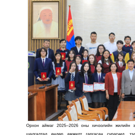
Орхон аймаг 2025–2026 оны хичээлийн жилийн э
шалгалтад өндөр амжилт гаргасан сурагчид, тэ