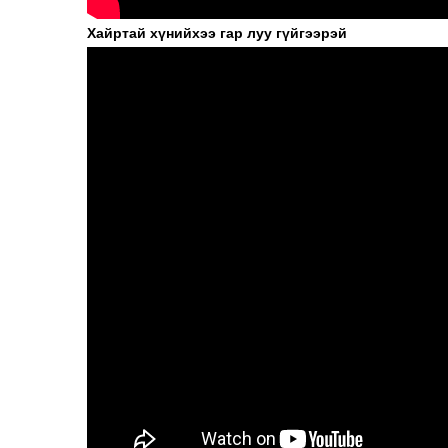
Хайртай хүнийхээ гар луу гүйгээрэй