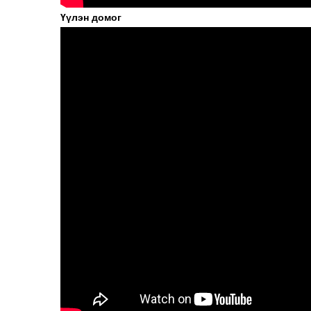
Үүлэн домог