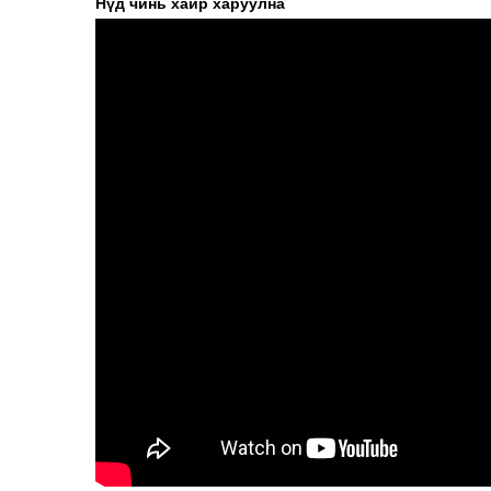
Нүд чинь хайр харуулна