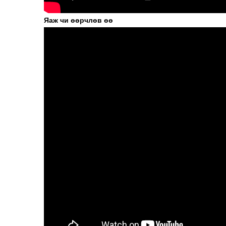
Яаж чи өөрчлөв өө