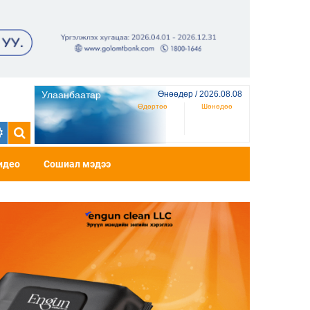
Улаанбаатар
Өнөөдөр / 2026.08.08
Өдөртөө
Шөнөдөө
идео
Сошиал мэдээ