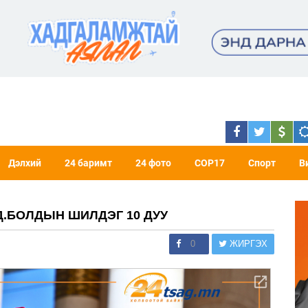
Дэлхий
24 баримт
24 фото
COP17
Спорт
В
.БОЛДЫН ШИЛДЭГ 10 ДУУ
0
ЖИРГЭХ