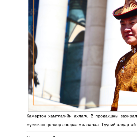
Камертон хамтлагийн ахлагч, В продакшны захирал
жүжигчин цолоор энгэрээ мялаалаа. Түүний алдартай 