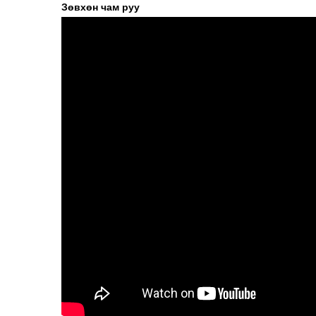
Зөвхөн чам руу