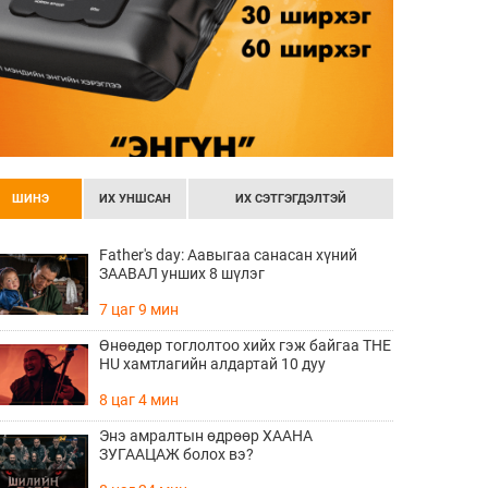
ШИНЭ
ИХ УНШСАН
ИХ СЭТГЭГДЭЛТЭЙ
Father's day: Аавыгаа санасан хүний
ЗААВАЛ унших 8 шүлэг
7 цаг 9 мин
Өнөөдөр тоглолтоо хийх гэж байгаа THE
HU хамтлагийн алдартай 10 дуу
8 цаг 4 мин
Энэ амралтын өдрөөр ХААНА
ЗУГААЦАЖ болох вэ?