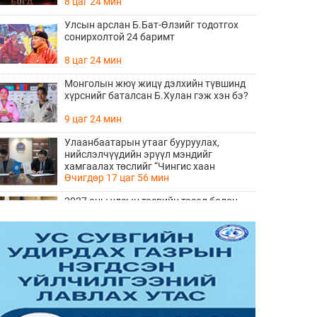
8 цаг 24 мин
Улсын арслан Б.Бат-Өлзийг тодотгох
сонирхолтой 24 баримт
8 цаг 24 мин
Монголын жюү жицү дэлхийн түвшинд
хүрснийг баталсан Б.Хулан гэж хэн бэ?
9 цаг 24 мин
Улаанбаатарын утааг бууруулах,
нийслэлчүүдийн эрүүл мэндийг
хамгаалах төслийг “Чингис хаан
Өчигдөр 17 цаг 56 мин
баялгийн сан нэгдэл” ХХК-тай хамтран
хэрэгжүүлнэ
2027 оны улсын төсвийн төсөл болон
2026 оны төсвийн тодотголын төслийн
олон нийтийн хэлэлцүүлэг боллоо
Өчигдөр 17 цаг 38 мин
Нийгмийн даатгалын сангийн хөрөнгө
7.6 тэрбум төгрөгөөр арвижлаа
Өчигдөр 17 цаг 18 мин