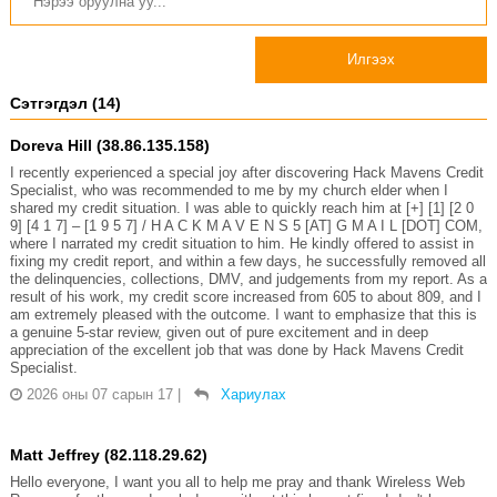
Илгээх
Сэтгэгдэл (14)
Doreva Hill (38.86.135.158)
I recently experienced a special joy after discovering Hack Mavens Credit
Specialist, who was recommended to me by my church elder when I
shared my credit situation. I was able to quickly reach him at [+] [1] [2 0
9] [4 1 7] – [1 9 5 7] / H A C K M A V E N S 5 [AT] G M A I L [DOT] COM,
where I narrated my credit situation to him. He kindly offered to assist in
fixing my credit report, and within a few days, he successfully removed all
the delinquencies, collections, DMV, and judgements from my report. As a
result of his work, my credit score increased from 605 to about 809, and I
am extremely pleased with the outcome. I want to emphasize that this is
a genuine 5-star review, given out of pure excitement and in deep
appreciation of the excellent job that was done by Hack Mavens Credit
Specialist.
2026 оны 07 сарын 17
|
Хариулах
Matt Jeffrey (82.118.29.62)
Hello everyone, I want you all to help me pray and thank Wireless Web