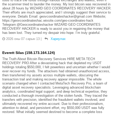
tools to trace the funds through various exchanges and wallets, even if
the scammer tried to launder the money. My lost bitcoin was recovered in
about 28 hours by WIZARD GEO COORDINATES RECOVERY HACKER.
Their efforts are much appreciated, and I strongly suggest their service to
everyone. Details Email: geovcoordinateshacker@gmail.com Website;
https://geovcoordinateshac.wixsite.com/geo-coordinates-hack
Telegram:@Geocoordinateshacker WIZARD GEO COORDINATES
RECOVERY HACKER is ready to assist you in regaining the money that
has been lost. They turned my despair into hope. I’m truly grateful.
2026 оны 07 сарын 13
|
Хариулах
Everett Silas (158.173.164.124)
The Truth About Bitcoin Recovery Services HIRE META TECH
RECOVERY PRO After a devastating hack that depleted my USDT
holdings totaling $550,000, I felt powerless and uncertain whether I would
ever recover my funds. The attackers had obtained unauthorized access,
then transferred my assets across multiple wallets, obscuring the
transaction trail and making recovery appear impossible. The whole
scenario changed when I contacted MetaTech Recovery Pro, a team of
digital asset recovery specialists. Leveraging advanced blockchain
analytics, coordinated legal support, and deep technical expertise, they
conducted a thorough investigation of the stolen funds. They traced the
transfers with precision, identified the fraudulent wallets involved, and
ultimately recovered my entire account. Due to their professionalism,
attention to detail, and persistent effort, my $550,000 USDT was fully
restored. What initially seemed destined to become a complete loss