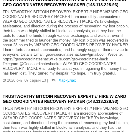
GEO COORDINATES RECOVERY HACKER (148.113.228.93)
TRUSTWORTHY BITCOIN RECOVERY EXPERT // HIRE WIZARD GEO
COORDINATES RECOVERY HACKER I am incredibly appreciative of
WIZARD GEO COORDINATES RECOVERY HACKER’s knowledge,
assistance, and direction during the process of recovering my lost bitcoin,
their team was highly skilled in blockchain analysis, and they had the
tools to trace the funds through various exchanges and wallets, even if
the scammer tried to launder the money. My lost bitcoin was recovered in
about 28 hours by WIZARD GEO COORDINATES RECOVERY HACKER.
Their efforts are much appreciated, and I strongly suggest their service to
everyone. Details Email: geovcoordinateshacker@gmail.com Website;
https://geovcoordinateshac.wixsite.com/geo-coordinates-hack
Telegram:@Geocoordinateshacker WIZARD GEO COORDINATES
RECOVERY HACKER is ready to assist you in regaining the money that
has been lost. They turned my despair into hope. I’m truly grateful.
2026 оны 07 сарын 13
|
Хариулах
TRUSTWORTHY BITCOIN RECOVERY EXPERT // HIRE WIZARD
GEO COORDINATES RECOVERY HACKER (148.113.228.93)
TRUSTWORTHY BITCOIN RECOVERY EXPERT // HIRE WIZARD GEO
COORDINATES RECOVERY HACKER I am incredibly appreciative of
WIZARD GEO COORDINATES RECOVERY HACKER’s knowledge,
assistance, and direction during the process of recovering my lost bitcoin,
their team was highly skilled in blockchain analysis, and they had the