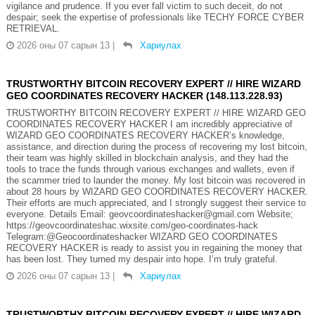
vigilance and prudence. If you ever fall victim to such deceit, do not
despair; seek the expertise of professionals like TECHY FORCE CYBER
RETRIEVAL.
2026 оны 07 сарын 13
|
Хариулах
TRUSTWORTHY BITCOIN RECOVERY EXPERT // HIRE WIZARD
GEO COORDINATES RECOVERY HACKER (148.113.228.93)
TRUSTWORTHY BITCOIN RECOVERY EXPERT // HIRE WIZARD GEO
COORDINATES RECOVERY HACKER I am incredibly appreciative of
WIZARD GEO COORDINATES RECOVERY HACKER’s knowledge,
assistance, and direction during the process of recovering my lost bitcoin,
their team was highly skilled in blockchain analysis, and they had the
tools to trace the funds through various exchanges and wallets, even if
the scammer tried to launder the money. My lost bitcoin was recovered in
about 28 hours by WIZARD GEO COORDINATES RECOVERY HACKER.
Their efforts are much appreciated, and I strongly suggest their service to
everyone. Details Email: geovcoordinateshacker@gmail.com Website;
https://geovcoordinateshac.wixsite.com/geo-coordinates-hack
Telegram:@Geocoordinateshacker WIZARD GEO COORDINATES
RECOVERY HACKER is ready to assist you in regaining the money that
has been lost. They turned my despair into hope. I’m truly grateful.
2026 оны 07 сарын 13
|
Хариулах
TRUSTWORTHY BITCOIN RECOVERY EXPERT // HIRE WIZARD