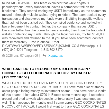
found RIGHTWARD. Their team explained that while crypto is
pseudonymous, every transaction leaves a permanent trail on the
blockchain. They started tracing my USDT immediately as the scammers
moved it through multiple wallets trying to hide it. The team tracked every
transaction and discovered my funds were still sitting in specific wallets
that had not been cashed out. They compiled evidence and worked with
law enforcement to contact Tether, the company that issues USDT.
Because Tether has the power to freeze assets, they froze the fraudulent
wallets containing my funds. Through the legal process, my full $120,000
was recovered and returned to me. If you have been scammed, contact
them immediately. Time is critical. Email
RIGHTWAYLAWRECOVERYSERVICE@GMAIL.COM WhatsApp: + 1
(479) 849-4201 Telegram: ‪+1 513 602 3179
2026 оны 07 сарын 09
|
Хариулах
WHAT CAN I DO TO RECOVER MY STOLEN BITCOIN?
CONSULT // GEO COORDINATES RECOVERY HACKER
(129.222.187.51)
WHAT CAN I DO TO RECOVER MY STOLEN BITCOIN? CONSULT //
GEO COORDINATES RECOVERY HACKER I have read a lot of stories
about people losing money to investment scams. I too have been a victim
of this scams. I lost about $700 in Bitcoin some months ago, I searched
around and tried to work with people ,unfortunately I was scammed as
well. This happened for months until I came across GEO COORDINATES
RECOVERY HACKER. I would first want to thank GEO COORDINATES