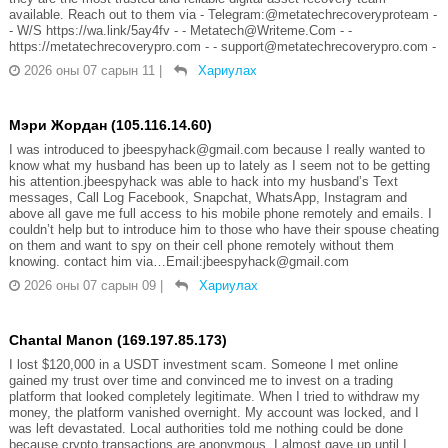
available. Reach out to them via - Telegram:@metatechrecoveryproteam -
- W/S https://wa.link/5ay4fv - - Metatech@Writeme.Com - -
https://metatechrecoverypro.com - - support@metatechrecoverypro.com -
2026 оны 07 сарын 11
|
Хариулах
Мэри Жордан (105.116.14.60)
I was introduced to jbeespyhack@gmail.com because I really wanted to
know what my husband has been up to lately as I seem not to be getting
his attention.jbeespyhack was able to hack into my husband’s Text
messages, Call Log Facebook, Snapchat, WhatsApp, Instagram and
above all gave me full access to his mobile phone remotely and emails. I
couldn’t help but to introduce him to those who have their spouse cheating
on them and want to spy on their cell phone remotely without them
knowing. contact him via…Email:jbeespyhack@gmail.com
2026 оны 07 сарын 09
|
Хариулах
Chantal Manon (169.197.85.173)
I lost $120,000 in a USDT investment scam. Someone I met online
gained my trust over time and convinced me to invest on a trading
platform that looked completely legitimate. When I tried to withdraw my
money, the platform vanished overnight. My account was locked, and I
was left devastated. Local authorities told me nothing could be done
because crypto transactions are anonymous. I almost gave up until I