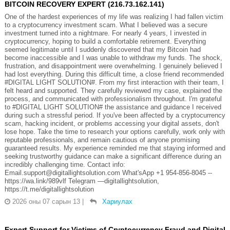
BITCOIN RECOVERY EXPERT (216.73.162.141)
One of the hardest experiences of my life was realizing I had fallen victim
to a cryptocurrency investment scam. What I believed was a secure
investment turned into a nightmare. For nearly 4 years, I invested in
cryptocurrency, hoping to build a comfortable retirement. Everything
seemed legitimate until I suddenly discovered that my Bitcoin had
become inaccessible and I was unable to withdraw my funds. The shock,
frustration, and disappointment were overwhelming. I genuinely believed I
had lost everything. During this difficult time, a close friend recommended
#DIGITAL LIGHT SOLUTION#. From my first interaction with their team, I
felt heard and supported. They carefully reviewed my case, explained the
process, and communicated with professionalism throughout. I'm grateful
to #DIGITAL LIGHT SOLUTION# the assistance and guidance I received
during such a stressful period. If you've been affected by a cryptocurrency
scam, hacking incident, or problems accessing your digital assets, don't
lose hope. Take the time to research your options carefully, work only with
reputable professionals, and remain cautious of anyone promising
guaranteed results. My experience reminded me that staying informed and
seeking trustworthy guidance can make a significant difference during an
incredibly challenging time. Contact info:
Email.support@digitallightsolution.com What'sApp +1 954-856-8045 --
https://wa.link/989vlf Telegram —digitallightsolution,
https://t.me/digitallightsolution
2026 оны 07 сарын 13
|
Хариулах
Expert Support for Victims of Cryptocurrency Fraud and Digital