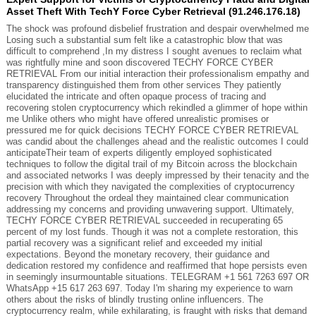
Asset Theft With TechY Force Cyber Retrieval (91.246.176.18)
The shock was profound disbelief frustration and despair overwhelmed me
Losing such a substantial sum felt like a catastrophic blow that was
difficult to comprehend ,In my distress I sought avenues to reclaim what
was rightfully mine and soon discovered TECHY FORCE CYBER
RETRIEVAL From our initial interaction their professionalism empathy and
transparency distinguished them from other services They patiently
elucidated the intricate and often opaque process of tracing and
recovering stolen cryptocurrency which rekindled a glimmer of hope within
me Unlike others who might have offered unrealistic promises or
pressured me for quick decisions TECHY FORCE CYBER RETRIEVAL
was candid about the challenges ahead and the realistic outcomes I could
anticipateTheir team of experts diligently employed sophisticated
techniques to follow the digital trail of my Bitcoin across the blockchain
and associated networks I was deeply impressed by their tenacity and the
precision with which they navigated the complexities of cryptocurrency
recovery Throughout the ordeal they maintained clear communication
addressing my concerns and providing unwavering support. Ultimately,
TECHY FORCE CYBER RETRIEVAL succeeded in recuperating 65
percent of my lost funds. Though it was not a complete restoration, this
partial recovery was a significant relief and exceeded my initial
expectations. Beyond the monetary recovery, their guidance and
dedication restored my confidence and reaffirmed that hope persists even
in seemingly insurmountable situations. TELEGRAM +1 561 7263 697 OR
WhatsApp +15 617 263 697. Today I'm sharing my experience to warn
others about the risks of blindly trusting online influencers. The
cryptocurrency realm, while exhilarating, is fraught with risks that demand