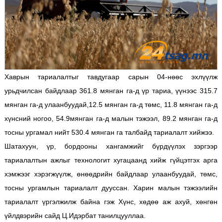
Хаврын тариалалтыг тавдугаар сарын 04-нөөс эхлүүлж
урьдчилсан байдлаар 361.8 мянган га-д үр тариа, үүнээс 315.7
мянган га-д улаанбуудай,12.5 мянган га-д төмс, 11.8 мянган га-д
хүнсний ногоо, 54.9мянган га-д малын тэжээл, 89.2 мянган га-д
тосны ургамал нийт 530.4 мянган га талбайд тариалалт хийжээ.
Шатахуун, үр, бордооны хангамжийг бүрдүүлэх зэргээр
тариалалтын ажлыг технологит хугацаанд хийж гүйцэтгэх арга
хэмжээг хэрэгжүүлж, өнөөдрийн байдлаар улаанбуудай, төмс,
тосны ургамлын тариалалт дууссан. Харин малын тэжээлийн
тариалалт үргэлжилж байна гэж Хүнс, хөдөө аж ахуй, хөнгөн
үйлдвэрийн сайд Ц.Идэрбат танилцууллаа.