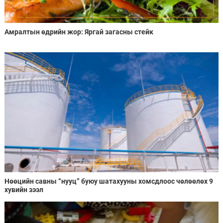
Амралтын өдрийн жор: Яргай загасны стейк
Нөөцийн савны “нууц” буюу шатахууны хомсдлоос чөлөөлөх 9
хувийн зээл