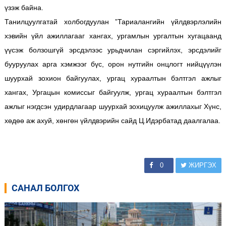
үзэж байна.
Танилцуулгатай холбогдуулан ”Тариалангийн үйлдвэрлэлийн
хэвийн үйл ажиллагааг хангах, ургамлын ургалтын хугацаанд
үүсэж болзошгүй эрсдэлээс урьдчилан сэргийлэх, эрсдэлийг
бууруулах арга хэмжээг бүс, орон нутгийн онцлогт нийцүүлэн
шуурхай зохион байгуулах, ургац хураалтын бэлтгэл ажлыг
хангах, Ургацын комиссыг байгуулж, ургац хураалтын бэлтгэл
ажлыг нэгдсэн удирдлагаар шуурхай зохицуулж ажиллахыг Хүнс,
хөдөө аж ахуй, хөнгөн үйлдвэрийн сайд Ц.Идэрбатад даалгалаа.
0
ЖИРГЭХ
САНАЛ БОЛГОХ