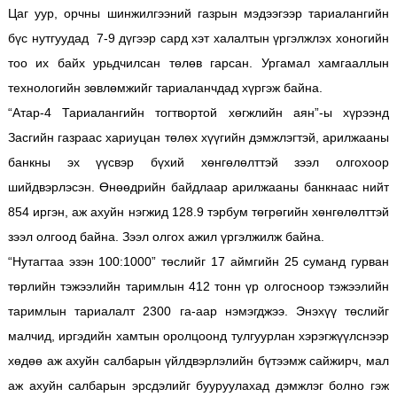
Цаг уур, орчны шинжилгээний газрын мэдээгээр тариалангийн
бүс нутгуудад 7-9 дүгээр сард хэт халалтын үргэлжлэх хоногийн
тоо их байх урьдчилсан төлөв гарсан. Ургамал хамгааллын
технологийн зөвлөмжийг тариаланчдад хүргэж байна.
“Атар-4 Тариалангийн тогтвортой хөгжлийн аян”-ы хүрээнд
Засгийн газраас хариуцан төлөх хүүгийн дэмжлэгтэй, арилжааны
банкны эх үүсвэр бүхий хөнгөлөлттэй зээл олгохоор
шийдвэрлэсэн. Өнөөдрийн байдлаар арилжааны банкнаас нийт
854 иргэн, аж ахуйн нэгжид 128.9 тэрбум төгрөгийн хөнгөлөлттэй
зээл олгоод байна. Зээл олгох ажил үргэлжилж байна.
“Нутагтаа эзэн 100:1000” төслийг 17 аймгийн 25 суманд гурван
төрлийн тэжээлийн таримлын 412 тонн үр олгосноор тэжээлийн
таримлын тариалалт 2300 га-аар нэмэгджээ. Энэхүү төслийг
малчид, иргэдийн хамтын оролцоонд тулгуурлан хэрэгжүүлснээр
хөдөө аж ахуйн салбарын үйлдвэрлэлийн бүтээмж сайжирч, мал
аж ахуйн салбарын эрсдэлийг бууруулахад дэмжлэг болно гэж