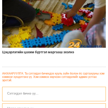
Цэцэрлэгийн цахим бүртгэл маргааш эхэлнэ
АНХААРУУЛГА: Та сэтгэгдэл бичихдээ хууль зүйн болон ёс суртахууны хэм
хэмжээг хүндэтгэнэ үү. Хэм хэмжээ зөрчсөн сэтгэгдэлийг админ устгах
эрхтэй.