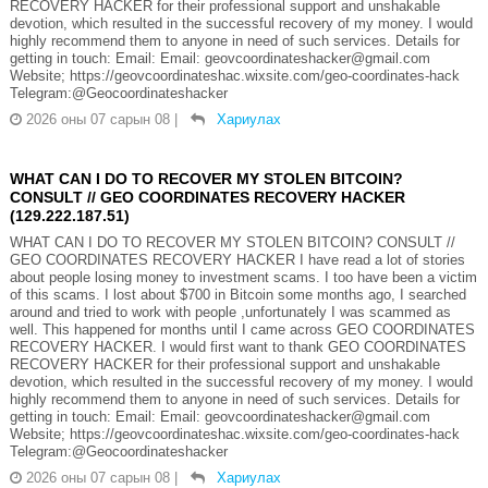
RECOVERY HACKER for their professional support and unshakable
devotion, which resulted in the successful recovery of my money. I would
highly recommend them to anyone in need of such services. Details for
getting in touch: Email: Email: geovcoordinateshacker@gmail.com
Website; https://geovcoordinateshac.wixsite.com/geo-coordinates-hack
Telegram:@Geocoordinateshacker
2026 оны 07 сарын 08
|
Хариулах
WHAT CAN I DO TO RECOVER MY STOLEN BITCOIN?
CONSULT // GEO COORDINATES RECOVERY HACKER
(129.222.187.51)
WHAT CAN I DO TO RECOVER MY STOLEN BITCOIN? CONSULT //
GEO COORDINATES RECOVERY HACKER I have read a lot of stories
about people losing money to investment scams. I too have been a victim
of this scams. I lost about $700 in Bitcoin some months ago, I searched
around and tried to work with people ,unfortunately I was scammed as
well. This happened for months until I came across GEO COORDINATES
RECOVERY HACKER. I would first want to thank GEO COORDINATES
RECOVERY HACKER for their professional support and unshakable
devotion, which resulted in the successful recovery of my money. I would
highly recommend them to anyone in need of such services. Details for
getting in touch: Email: Email: geovcoordinateshacker@gmail.com
Website; https://geovcoordinateshac.wixsite.com/geo-coordinates-hack
Telegram:@Geocoordinateshacker
2026 оны 07 сарын 08
|
Хариулах