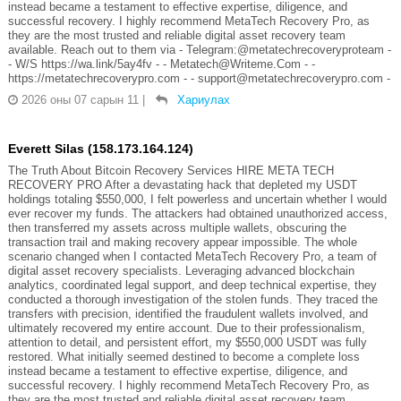
instead became a testament to effective expertise, diligence, and
successful recovery. I highly recommend MetaTech Recovery Pro, as
they are the most trusted and reliable digital asset recovery team
available. Reach out to them via - Telegram:@metatechrecoveryproteam -
- W/S https://wa.link/5ay4fv - - Metatech@Writeme.Com - -
https://metatechrecoverypro.com - - support@metatechrecoverypro.com -
2026 оны 07 сарын 11
|
Хариулах
Everett Silas (158.173.164.124)
The Truth About Bitcoin Recovery Services HIRE META TECH
RECOVERY PRO After a devastating hack that depleted my USDT
holdings totaling $550,000, I felt powerless and uncertain whether I would
ever recover my funds. The attackers had obtained unauthorized access,
then transferred my assets across multiple wallets, obscuring the
transaction trail and making recovery appear impossible. The whole
scenario changed when I contacted MetaTech Recovery Pro, a team of
digital asset recovery specialists. Leveraging advanced blockchain
analytics, coordinated legal support, and deep technical expertise, they
conducted a thorough investigation of the stolen funds. They traced the
transfers with precision, identified the fraudulent wallets involved, and
ultimately recovered my entire account. Due to their professionalism,
attention to detail, and persistent effort, my $550,000 USDT was fully
restored. What initially seemed destined to become a complete loss
instead became a testament to effective expertise, diligence, and
successful recovery. I highly recommend MetaTech Recovery Pro, as
they are the most trusted and reliable digital asset recovery team