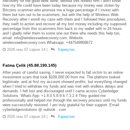
Recovery for the good work done, without this honest firm I don't know
how my life could have been today because my money was stolen by
Bitcoins scammer who promise me a huge percentage if I invest with
them but turn out to be scammers, but with the help of Wireless Web
Recovery after I enroll my case with them and I followed their procedures,
they swift to action and recover all my lost money including my supposed
percentage from this scammers firm back to my wallet with in 24 hours
and I gladly refer them to some one out there who needs this help too,
email: info@wirelesswebrecovery.com, Website:
wirelesswebrecovery.com Whatsapp: +447549958672
2026 оны 07 сарын 14
|
Хариулах
Fatma Çelik (45.88.190.145)
After years of careful saving, I never expected to fall victim to an online
investment scam that took $109,000.00 from me. The platform looked
legitimate, and at first my account showed profits, but everything changed
when I tried to withdraw my funds and was met with endless delays and
demands. I felt lost and discouraged until I came across Cyberledger
Solutions. Whats App: +1.8.0.5.8.9.6.7.3.2.4 They guided me
professionally and helped me through the recovery process until my funds
were successfully restored. I am truly grateful for their support. Email:
cyberledgersolutions @ outlook . com
2026 оны 07 сарын 14
|
Хариулах