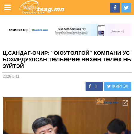
Ц.САНДАГ-ОЧИР: "ОЮУТОЛГОЙ" КОМПАНИ УС
БОХИРДУУЛСАН ТӨЛБӨРӨӨ НӨХӨН ТӨЛӨХ НЬ
ЗҮЙТЭЙ
2026-5-11
0
ЖИРГЭХ