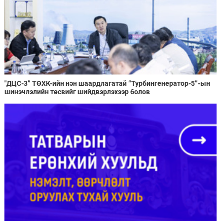
"ДЦС-3” ТӨХК-ийн нэн шаардлагатай “Турбингенератор-5”-ын
шинэчлэлийн төсвийг шийдвэрлэхээр болов