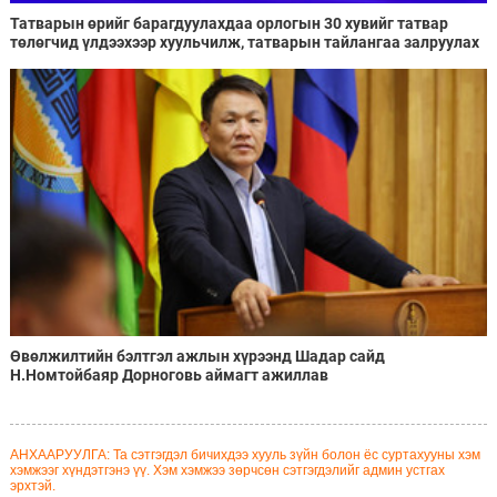
Татварын өрийг барагдуулахдаа орлогын 30 хувийг татвар
төлөгчид үлдээхээр хуульчилж, татварын тайлангаа залруулах
хугацааг хоёр жил болгон сунгажээ
Өвөлжилтийн бэлтгэл ажлын хүрээнд Шадар сайд
Н.Номтойбаяр Дорноговь аймагт ажиллав
АНХААРУУЛГА: Та сэтгэгдэл бичихдээ хууль зүйн болон ёс суртахууны хэм
хэмжээг хүндэтгэнэ үү. Хэм хэмжээ зөрчсөн сэтгэгдэлийг админ устгах
эрхтэй.