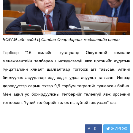
БОУАӨ-ийн сайд Ц.Сандаг-Очир дараах мэдээллийг өглөө.
Тэрбээр "16 жилийн хугацаанд Оюутолгой компани
менежментийн төлбөрөө шилжүүлээгүй явж ирсэнийг аудитын
гүйцэтгэлийн хяналт шалгалтаар тогтоож агт тавьсан. Агтийг
биелүүлэх асуудлаар хэд хэдэг удаа асуулга тавьсан. Ингээд
дөрөвдүгээр сарын эхээр 9,9 тэрбум төгрөгийг тушаасан байна.
Мөн адил ус бохирдуулсны төлбөрийг төлөөгүй явж ирсэнийг
тогтоосон. Үүний төлбөрийг төлөх нь зүйтэй гэж үзсэн" гэв.
0
ЖИРГЭХ