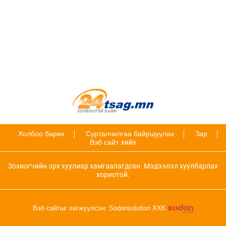
Холбоо барих
Сурталчилгаа байршуулах
Зар
Вэб сайт
хийх
Зохиогчийн эрх хуулиар хамгаалагдсан. Мэдээлэл хуулбарлах
хориотой.
Вэб сайтыг хөгжүүлсэн: Sodonsolution ХХК