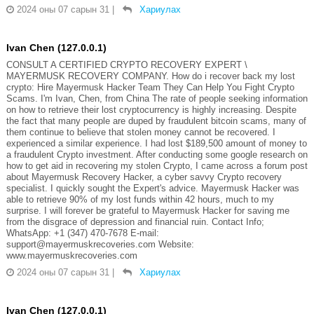
2024 оны 07 сарын 31
|
Хариулах
Ivan Chen (127.0.0.1)
CONSULT A CERTIFIED CRYPTO RECOVERY EXPERT \
MAYERMUSK RECOVERY COMPANY. How do i recover back my lost
crypto: Hire Mayermusk Hacker Team They Can Help You Fight Crypto
Scams. I'm Ivan, Chen, from China The rate of people seeking information
on how to retrieve their lost cryptocurrency is highly increasing. Despite
the fact that many people are duped by fraudulent bitcoin scams, many of
them continue to believe that stolen money cannot be recovered. I
experienced a similar experience. I had lost $189,500 amount of money to
a fraudulent Crypto investment. After conducting some google research on
how to get aid in recovering my stolen Crypto, I came across a forum post
about Mayermusk Recovery Hacker, a cyber savvy Crypto recovery
specialist. I quickly sought the Expert's advice. Mayermusk Hacker was
able to retrieve 90% of my lost funds within 42 hours, much to my
surprise. I will forever be grateful to Mayermusk Hacker for saving me
from the disgrace of depression and financial ruin. Contact Info;
WhatsApp: +1 (347) 470-7678 E-mail:
support@mayermuskrecoveries.com Website:
www.mayermuskrecoveries.com
2024 оны 07 сарын 31
|
Хариулах
Ivan Chen (127.0.0.1)