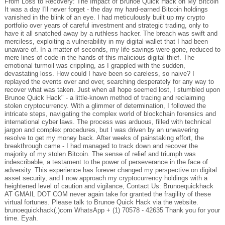
From Loss to Recovery: The Impact of Brunoe Quick Hack on My Bitcoin
It was a day I'll never forget - the day my hard-earned Bitcoin holdings
vanished in the blink of an eye. I had meticulously built up my crypto
portfolio over years of careful investment and strategic trading, only to
have it all snatched away by a ruthless hacker. The breach was swift and
merciless, exploiting a vulnerability in my digital wallet that I had been
unaware of. In a matter of seconds, my life savings were gone, reduced to
mere lines of code in the hands of this malicious digital thief. The
emotional turmoil was crippling, as I grappled with the sudden,
devastating loss. How could I have been so careless, so naive? I
replayed the events over and over, searching desperately for any way to
recover what was taken. Just when all hope seemed lost, I stumbled upon
Brunoe Quick Hack" - a little-known method of tracing and reclaiming
stolen cryptocurrency. With a glimmer of determination, I followed the
intricate steps, navigating the complex world of blockchain forensics and
international cyber laws. The process was arduous, filled with technical
jargon and complex procedures, but I was driven by an unwavering
resolve to get my money back. After weeks of painstaking effort, the
breakthrough came - I had managed to track down and recover the
majority of my stolen Bitcoin. The sense of relief and triumph was
indescribable, a testament to the power of perseverance in the face of
adversity. This experience has forever changed my perspective on digital
asset security, and I now approach my cryptocurrency holdings with a
heightened level of caution and vigilance, Contact Us: Brunoequickhack
AT GMAIL DOT COM never again take for granted the fragility of these
virtual fortunes. Please talk to Brunoe Quick Hack via the website.
brunoequickhack(.)com WhatsApp + (1) 70578 - 42635 Thank you for your
time. Eyah.