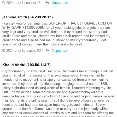
2024 оны 11 сарын 13
|
Хариулах
jasmine smith (84.239.28.15)
i can tell you for certainty that SUPERIOR . HACK @ GMAIL . COM OR
WHATSAPP +14106350697 for all your hacking jobs or pi jobs they are
very legit and very credible with their job they helped me with my bad
credit score and report, cleared my bad credit reports and increased my
credit score and also helped me in retrieving my cryptocurrency i got
scammed of contact them their jobs speaks for itself .
2024 оны 10 сарын 03
|
Хариулах
Khalid Abdul (193.56.113.7)
Cryptocurrency Scam/Fraud Tracing & Recovery I never thought I will get
scammed of all my assets on this exchange which I was warned by
friends not to invest online or apply for exchange from unknown online
investors, they stole all my life savings ranging to a total sum of $68k
[sixty eight thousand dollars] worth of bitcoin, I started regretting my life
until I came across some article online about jamesmckaywizard a
genuine hacker who is into any kind of hacking and helping people recover
their lost funds via online scam, I still didn't believe bitcoin can ever be
recovered, but had to once again trust my guts and instincts. To my
greatest surprise Mr. James was able to carry out the job neatly without
any traces or complications all thanks to him and his team for offering me