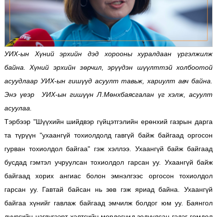
УИХ-ын Хүний эрхийн дэд хорооны хуралдаан үргэлжилж
байна. Хүний эрхийн зөрчил, эрүүдэн шүүлттэй холбоотой
асуудлаар УИХ-ын гишүүд асуулт тавьж, хариулт авч байна.
Энэ үеэр УИХ-ын гишүүн Л.Мөнхбаясгалан үг хэлж, асуулт
асуулаа.
Тэрбээр "Шүүхийн шийдвэр гүйцэтгэлийн ерөнхий газрын дарга
та түрүүн "ухаангүй тохиолдолд гавгүй байж байгаад оргосон
гурван тохиолдол байгаа" гэж хэллээ. Ухаангүй байж байгаад
бусдад гэмтэл учруулсан тохиолдол гарсан уу. Ухаангүй байж
байгаад хорих ангиас болон эмнэлгээс оргосон тохиолдол
гарсан уу. Гавтай байсан нь зөв гэж яриад байна. Ухаангүй
байгаа хүнийг гавлаж байгаад эмчилж болдог юм уу. Баянгол
дүүргийн нэгдүгээрт хэлтсийн мөрдөгчид зодуулсан гэдэг гомдол