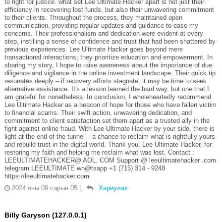
to fight for justice. what set Lee Ultimate Hacker apart is not just their
efficiency in recovering lost funds, but also their unwavering commitment
to their clients. Throughout the process, they maintained open
communication, providing regular updates and guidance to ease my
concerns. Their professionalism and dedication were evident at every
step, instilling a sense of confidence and trust that had been shattered by
previous experiences. Lee Ultimate Hacker goes beyond mere
transactional interactions; they prioritize education and empowerment. In
sharing my story, I hope to raise awareness about the importance of due
diligence and vigilance in the online investment landscape. Their quick tip
resonates deeply – if recovery efforts stagnate, it may be time to seek
alternative assistance. It's a lesson learned the hard way, but one that I
am grateful for nonetheless. In conclusion, I wholeheartedly recommend
Lee Ultimate Hacker as a beacon of hope for those who have fallen victim
to financial scams. Their swift action, unwavering dedication, and
commitment to client satisfaction set them apart as a trusted ally in the
fight against online fraud. With Lee Ultimate Hacker by your side, there is
light at the end of the tunnel – a chance to reclaim what is rightfully yours
and rebuild trust in the digital world. Thank you, Lee Ultimate Hacker, for
restoring my faith and helping me reclaim what was lost. Contact :
LEEULTIMATEHACKER@ AOL. COM Support @ leeultimatehacker .com
telegram:LEEULTIMATE wh@tsapp +1 (715) 314 - 9248
https://leeultimatehacker.com
2024 оны 08 сарын 05
|
Хариулах
Billy Garyson (127.0.0.1)