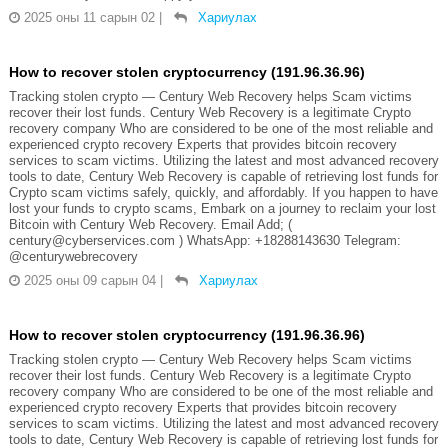
2025 оны 11 сарын 02
|
Хариулах
How to recover stolen cryptocurrency (191.96.36.96)
Tracking stolen crypto — Century Web Recovery helps Scam victims
recover their lost funds. Century Web Recovery is a legitimate Crypto
recovery company Who are considered to be one of the most reliable and
experienced crypto recovery Experts that provides bitcoin recovery
services to scam victims. Utilizing the latest and most advanced recovery
tools to date, Century Web Recovery is capable of retrieving lost funds for
Crypto scam victims safely, quickly, and affordably. If you happen to have
lost your funds to crypto scams, Embark on a journey to reclaim your lost
Bitcoin with Century Web Recovery. Email Add; (
century@cyberservices.com ) WhatsApp: +18288143630 Telegram:
@centurywebrecovery
2025 оны 09 сарын 04
|
Хариулах
How to recover stolen cryptocurrency (191.96.36.96)
Tracking stolen crypto — Century Web Recovery helps Scam victims
recover their lost funds. Century Web Recovery is a legitimate Crypto
recovery company Who are considered to be one of the most reliable and
experienced crypto recovery Experts that provides bitcoin recovery
services to scam victims. Utilizing the latest and most advanced recovery
tools to date, Century Web Recovery is capable of retrieving lost funds for