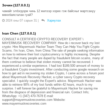
Зочин (127.0.0.1)
чамайг элбэгдорж чинь 12 жилээр хорих гэж байсныг мартсануу
мөнхбаясгалан гуай?
2024 оны 07 сарын 31
|
Хариулах
Ivan Chen (127.0.0.1)
CONSULT A CERTIFIED CRYPTO RECOVERY EXPERT \
MAYERMUSK RECOVERY COMPANY. How do i recover back my lost
crypto: Hire Mayermusk Hacker Team They Can Help You Fight Crypto
Scams. I'm Ivan, Chen, from China The rate of people seeking information
on how to retrieve their lost cryptocurrency is highly increasing. Despite
the fact that many people are duped by fraudulent bitcoin scams, many of
them continue to believe that stolen money cannot be recovered. I
experienced a similar experience. I had lost $189,500 amount of money to
a fraudulent Crypto investment. After conducting some google research on
how to get aid in recovering my stolen Crypto, I came across a forum post
about Mayermusk Recovery Hacker, a cyber savvy Crypto recovery
specialist. I quickly sought the Expert's advice. Mayermusk Hacker was
able to retrieve 90% of my lost funds within 42 hours, much to my
surprise. I will forever be grateful to Mayermusk Hacker for saving me
from the disgrace of depression and financial ruin. Contact Info;
WhatsApp: +1 (347) 470-7678 E-mail:
support@mayermuskrecoveries.com Website:
www.mayermuskrecoveries.com