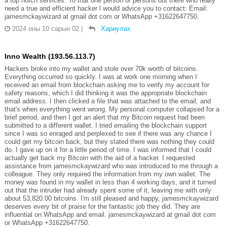
a top notch services. To that one person or persons out there who really
need a true and efficient hacker l would advice you to contact: Email:
jamesmckaywizard at gmail dot com or WhatsApp +31622647750.
2024 оны 10 сарын 02
|
Хариулах
Inno Wealth (193.56.113.7)
Hackers broke into my wallet and stole over 70k worth of bitcoins.
Everything occurred so quickly. I was at work one morning when I
received an email from blockchain asking me to verify my account for
safety reasons, which I did thinking it was the appropriate blockchain
email address. I then clicked a file that was attached to the email, and
that's when everything went wrong. My personal computer collapsed for a
brief period, and then I got an alert that my Bitcoin request had been
submitted to a different wallet. I tried emailing the blockchain support
since I was so enraged and perplexed to see if there was any chance I
could get my bitcoin back, but they stated there was nothing they could
do. I gave up on it for a little period of time. I was informed that I could
actually get back my Bitcoin with the aid of a hacker. I requested
assistance from jamesmckaywizard who was introduced to me through a
colleague. They only required the information from my own wallet. The
money was found in my wallet in less than 4 working days, and it turned
out that the intruder had already spent some of it, leaving me with only
about 53,820.00 bitcoins. I'm still pleased and happy, jamesmckaywizard
deserves every bit of praise for the fantastic job they did. They are
influential on WhatsApp and email. jamesmckaywizard at gmail dot com
or WhatsApp +31622647750.