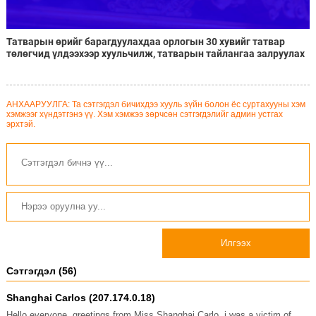
Татварын өрийг барагдуулахдаа орлогын 30 хувийг татвар
төлөгчид үлдээхээр хуульчилж, татварын тайлангаа залруулах
хугацааг хоёр жил болгон сунгажээ
АНХААРУУЛГА: Та сэтгэгдэл бичихдээ хууль зүйн болон ёс суртахууны хэм
хэмжээг хүндэтгэнэ үү. Хэм хэмжээ зөрчсөн сэтгэгдэлийг админ устгах
эрхтэй.
Илгээх
Сэтгэгдэл (56)
Shanghai Carlos (207.174.0.18)
Hello everyone, greetings from Miss Shanghai Carlo, i was a victim of