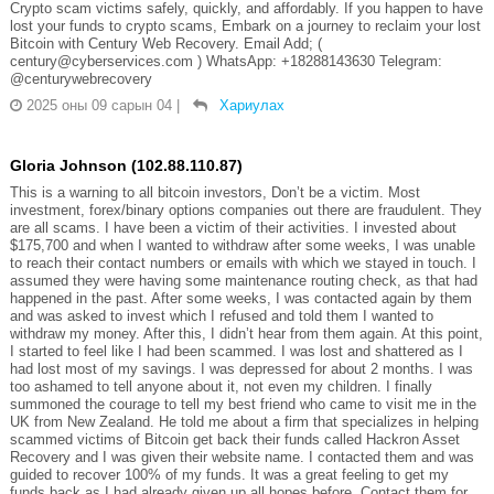
Crypto scam victims safely, quickly, and affordably. If you happen to have
lost your funds to crypto scams, Embark on a journey to reclaim your lost
Bitcoin with Century Web Recovery. Email Add; (
century@cyberservices.com ) WhatsApp: +18288143630 Telegram:
@centurywebrecovery
2025 оны 09 сарын 04
|
Хариулах
Gloria Johnson (102.88.110.87)
This is a warning to all bitcoin investors, Don’t be a victim. Most
investment, forex/binary options companies out there are fraudulent. They
are all scams. I have been a victim of their activities. I invested about
$175,700 and when I wanted to withdraw after some weeks, I was unable
to reach their contact numbers or emails with which we stayed in touch. I
assumed they were having some maintenance routing check, as that had
happened in the past. After some weeks, I was contacted again by them
and was asked to invest which I refused and told them I wanted to
withdraw my money. After this, I didn’t hear from them again. At this point,
I started to feel like I had been scammed. I was lost and shattered as I
had lost most of my savings. I was depressed for about 2 months. I was
too ashamed to tell anyone about it, not even my children. I finally
summoned the courage to tell my best friend who came to visit me in the
UK from New Zealand. He told me about a firm that specializes in helping
scammed victims of Bitcoin get back their funds called Hackron Asset
Recovery and I was given their website name. I contacted them and was
guided to recover 100% of my funds. It was a great feeling to get my
funds back as I had already given up all hopes before. Contact them for