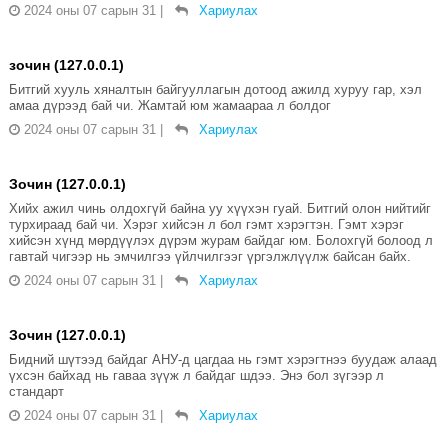
2024 оны 07 сарын 31
|
Хариулах
зочин (127.0.0.1)
Битгий хууль хяналтын байгууллагын дотоод ажилд хуруу гар, хэл
амаа дүрээд бай чи. Жамтай юм жамаараа л болдог
2024 оны 07 сарын 31
|
Хариулах
Зочин (127.0.0.1)
Хийх ажил чинь олдохгүй байна уу хүүхэн гуай. Битгий олон нийтийг
турхираад бай чи. Хэрэг хийсэн л бол гэмт хэрэгтэн. Гэмт хэрэг
хийсэн хүнд мөрдүүлэх дүрэм журам байдаг юм. Болохгүй болоод л
гавтай чигээр нь эмчилгээ үйлчилгээг үргэлжлүүлж байсан байх.
2024 оны 07 сарын 31
|
Хариулах
Зочин (127.0.0.1)
Бидний шүтээд байдаг АНУ-д цагдаа нь гэмт хэрэгтнээ буудаж алаад
үхсэн байхад нь гаваа зүүж л байдаг шдээ. Энэ бол зүгээр л
стандарт
2024 оны 07 сарын 31
|
Хариулах