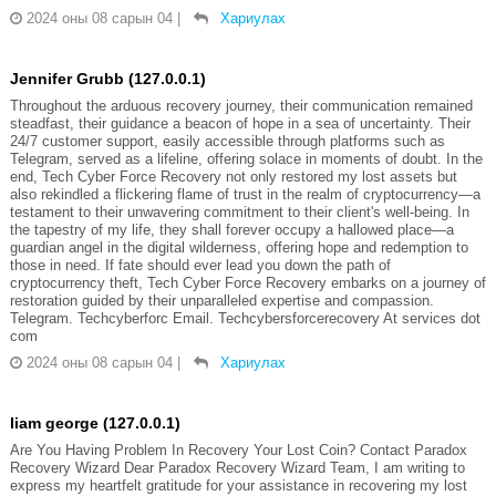
2024 оны 08 сарын 04
|
Хариулах
Jennifer Grubb (127.0.0.1)
Throughout the arduous recovery journey, their communication remained
steadfast, their guidance a beacon of hope in a sea of uncertainty. Their
24/7 customer support, easily accessible through platforms such as
Telegram, served as a lifeline, offering solace in moments of doubt. In the
end, Tech Cyber Force Recovery not only restored my lost assets but
also rekindled a flickering flame of trust in the realm of cryptocurrency—a
testament to their unwavering commitment to their client's well-being. In
the tapestry of my life, they shall forever occupy a hallowed place—a
guardian angel in the digital wilderness, offering hope and redemption to
those in need. If fate should ever lead you down the path of
cryptocurrency theft, Tech Cyber Force Recovery embarks on a journey of
restoration guided by their unparalleled expertise and compassion.
Telegram. Techcyberforc Email. Techcybersforcerecovery At services dot
com
2024 оны 08 сарын 04
|
Хариулах
liam george (127.0.0.1)
Are You Having Problem In Recovery Your Lost Coin? Contact Paradox
Recovery Wizard Dear Paradox Recovery Wizard Team, I am writing to
express my heartfelt gratitude for your assistance in recovering my lost