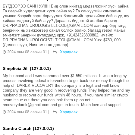
БҮГДЭЭРЭЭ САЙН УУ!!!!! Бид олон нийтэд мэдээлэхийг хүсч байна;
Та бөөрийг худалдахыг хүсч байна уу? Та санхүүгийн хямралын
улмаас бөөрийг зарж борлуулах боломжийг эрэлхийлж байна уу, юу
хийхээ мэдэхгүй байна уу? Дараа нь бидэнтэй холбоо бариад
DR.PRADHAN.UROLOGIST.LT.COL@GMAIL.COM хаягаар бид танд
бөөрнийх нь хэмжээгээр санал болгох болно. Яагаад гэвэл манай
эмнэлэгт бөөрний дутагдалд орж, +91424323800802. имэйл:
DR.PRADHAN.UROLOGIST.LT.COL@GMAIL.COM Yнэ: $780, 000
(Долоон зуун, Наян мянган доллар)
2024 оны 08 сарын 01
|
Хариулах
Simplicia Jill (127.0.0.1)
My husband and I was scammed over $1.550 millions. It was a lengthy
process involving federal intervention to get back our money through the
help of, DAREK RECOVERY the company is a legit and well know
company they are very good in recovering funds They helped me and my
husband to recover our funds within 48 hours. If you have similar crypto
scam issue out there you can look them up on net :
recoverydarek@gmail.com and get in touch. Much love and support.
2024 оны 08 сарын 01
|
Хариулах
Sandra Ciarah (127.0.0.1)