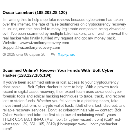
Oscar Lasmbart (198.203.28.120)
I'm writing this to help stop fake reviews because cybercrime has taken
over the internet, the rate of false testimonies on cryptocurrency recovery
is unjust, and this has led to many legitimate companies being viewed as
evil. I've been scammed by multiple fake hackers, and I wish to reveal the
real hacker who finally fulfilled my request and got my money back.
Website.. www.wizardlarryrecovery.com
Support@wizardlarryrecovery.com
2025 оны 06 сарын 20
|
Хариулах
Scammed Online? Recover Your Funds With iBolt Cyber
Hacker (128.127.105.134)
If you've been scammed online or lost access to your cryptocurrency,
don't panic — iBolt Cyber Hacker is here to help. With a proven track
record in digital asset recovery, their expert team uses advanced cyber
forensic tools and ethical hacking techniques to trace, track, and recover
lost or stolen funds. Whether you fell victim to a phishing scam, fake
investment platform, or crypto wallet hack, iBolt offers fast, discreet, and
reliable recovery services. Don’t let cybercriminals win — contact iBolt
Cyber Hacker and take the first step toward reclaiming what's yours.
THEIR CONTACT INFO: (Mail: ibolt @ cyber- wizard . com) (Call/Text-
whatsapp: +39, 351..105, 3619) (Homepage: www . iboltcybarhacker .
com/)