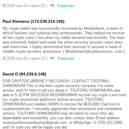
2026 оны 02 сарын 02
|
Хариулах
Paul Klemens (173.239.214.156)
My crypto wallet was successfully recovered by Morphohack, a team of
ethical hackers and cybersecurity professionals. They helped me recover
all the crypto coins I lost when my wallet became inaccessible. The team
was extremely helpful and made the entire recovery process seem easy
and stress-free. I highly recommend their services to anyone in need of
reliable crypto recovery assistance. ( Morphohack@cyberservices. com )
2026 оны 01 сарын 12
|
Хариулах
David O (84.239.6.148)
FOR CRYPTOCURRENCY RECOVERY, CONTACT TSUTOMU
SHIMOMURA This is the best crypto recovery company I've come
across, and I'm here to tell you about it. TSUTOMU SHIMOMURA was
able to 5:15 PM 30/12/2024 REGHWGHBHH recover my crypto cash from
my crypto investment platform's locked account. TSUTOMU
SHIMOMURA just needed 24HRS to restore the $620,000 I had lost in
cryptocurrencies. I sincerely appreciate their assistance and competent
service. TSUTOMU SHIMOMURA may be relied on since they are
dependable and trustworthy. you can also contact them Email address
tsutomushimomurahacker@gmail.com, or WhatsApp +1 (725) 321-3349
and I’m sure you will be happy you did.