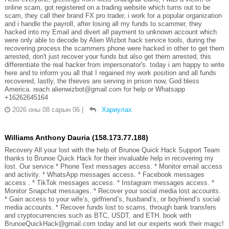
online scam, got registered on a trading website which turns out to be
scam, they call their brand FX pro trader, i work for a popular organization
and i handle the payroll, after losing all my funds to scammer, they
hacked into my Email and divert all payment to unknown account which
were only able to decode by Alien Wizbot hack service tools, during the
recovering process the scammers phone were hacked in other to get them
arrested, don't just recover your funds but also get them arrested, this
differentiate the real hacker from impersonator's. today i am happy to write
here and to inform you all that I regained my work position and all funds
recovered, lastly, the thieves are serving in prison now, God bless
America. reach alienwizbot@gmail.com for help or Whatsapp
+16262645164
2026 оны 08 сарын 06
|
Хариулах
Williams Anthony Dauria (158.173.77.188)
Recovery All your lost with the help of Brunoe Quick Hack Support Team
thanks to Brunoe Quick Hack for their invaluable help in recovering my
lost. Our service * Phone Text messages access. * Monitor email access
and activity. * WhatsApp messages access. * Facebook messages
access . * TikTok messages access. * Instagram messages access. *
Monitor Snapchat messages. * Recover your social media lost accounts.
* Gain access to your wife’s, girlfriend’s, husband’s, or boyfriend’s social
media accounts. * Recover funds lost to scams, through bank transfers
and cryptocurrencies such as BTC, USDT, and ETH. book with
BrunoeQuickHack@gmail.com today and let our experts work their magic!