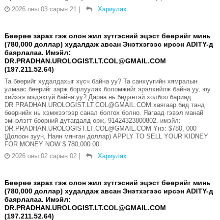
2026 оны 03 сарын 21
|
Хариулах
Бөөрөө зарах гэж олон жил зүтгэсний эцэст бөөрийг минь
(780,000 доллар) худалдаж авсан Энэтхэгээс ирсэн ADITY-д
баярлалаа. Имэйл:
DR.PRADHAN.UROLOGIST.LT.COL@GMAIL.COM
(197.211.52.64)
Та бөөрийг худалдахыг хүсч байна уу? Та санхүүгийн хямралын
улмаас бөөрийг зарж борлуулах боломжийг эрэлхийлж байна уу, юу
хийхээ мэдэхгүй байна уу? Дараа нь бидэнтэй холбоо бариад
DR.PRADHAN.UROLOGIST.LT.COL@GMAIL.COM хаягаар бид танд
бөөрнийх нь хэмжээгээр санал болгох болно. Яагаад гэвэл манай
эмнэлэгт бөөрний дутагдалд орж, 91424323800802. имэйл:
DR.PRADHAN.UROLOGIST.LT.COL@GMAIL.COM Yнэ: $780, 000
(Долоон зуун, Наян мянган доллар) APPLY TO SELL YOUR KIDNEY
FOR MONEY NOW $ 780,000.00
2026 оны 02 сарын 02
|
Хариулах
Бөөрөө зарах гэж олон жил зүтгэсний эцэст бөөрийг минь
(780,000 доллар) худалдаж авсан Энэтхэгээс ирсэн ADITY-д
баярлалаа. Имэйл:
DR.PRADHAN.UROLOGIST.LT.COL@GMAIL.COM
(197.211.52.64)