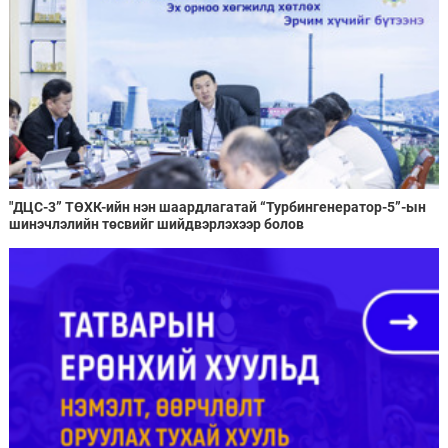
"ДЦС-3” ТӨХК-ийн нэн шаардлагатай “Турбингенератор-5”-ын
шинэчлэлийн төсвийг шийдвэрлэхээр болов