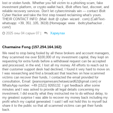
lost or stolen funds. Whether you fell victim to a phishing scam, fake
investment platform, or crypto wallet hack, iBolt offers fast, discreet, and
reliable recovery services. Don’t let cybercriminals win — contact iBolt
Cyber Hacker and take the first step toward reclaiming what's yours.
THEIR CONTACT INFO: (Mail: ibolt @ cyber- wizard . com) (Call/Text-
whatsapp: +39, 351..105, 3619) (Homepage: www . iboltcybarhacker .
com/)
2025 оны 04 сарын 07
|
Хариулах
Charmaine Fong (157.254.164.162)
We need to stop being fooled by all these brokers and account managers,
they scammed me over $100,000 of my investment capital, they kept on
requesting for extra funds before a withdrawal request can be accepted
and processed, in the end, I lost all my money. All efforts to reach out to
their customer support desk had declined, I found it very hard to move on.
I was researching and find a broadcast that teaches on how scammed
victims can recover their funds, I contacted the email provided for
consultation, Email: (jeansonjamesanchetawizard62@gmail.com) or
WhatsApp number: +49 (1521) 9265132. I got feedback after some
minutes and I was asked to provide all legal details concerning my
investment, I did exactly what they instructed me to do without delay, to
my greatest surprise I was able to recover my money back including my
profit which my capital generated. I said I will not hold this to myself but
share it to the public so that all scammed victims can get their funds
back.