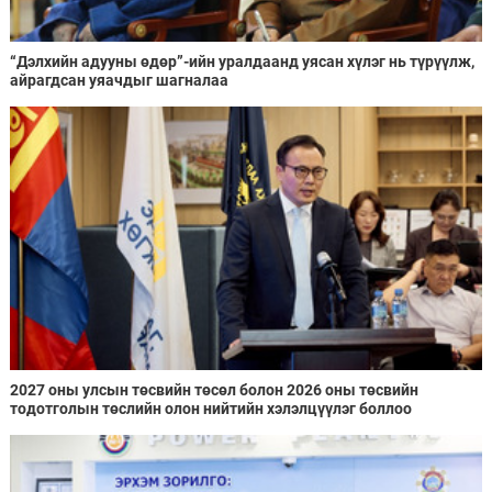
“Дэлхийн адууны өдөр”-ийн уралдаанд уясан хүлэг нь түрүүлж,
айрагдсан уяачдыг шагналаа
2027 оны улсын төсвийн төсөл болон 2026 оны төсвийн
тодотголын төслийн олон нийтийн хэлэлцүүлэг боллоо