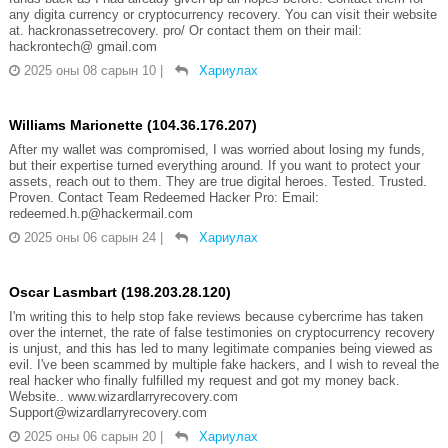
any digita currency or cryptocurrency recovery. You can visit their website
at. hackronassetrecovery. pro/ Or contact them on their mail:
hackrontech@ gmail.com
2025 оны 08 сарын 10
|
Хариулах
Williams Marionette (104.36.176.207)
After my wallet was compromised, I was worried about losing my funds,
but their expertise turned everything around. If you want to protect your
assets, reach out to them. They are true digital heroes. Tested. Trusted.
Proven. Contact Team Redeemed Hacker Pro: Email:
redeemed.h.p@hackermail.com
2025 оны 06 сарын 24
|
Хариулах
Oscar Lasmbart (198.203.28.120)
I'm writing this to help stop fake reviews because cybercrime has taken
over the internet, the rate of false testimonies on cryptocurrency recovery
is unjust, and this has led to many legitimate companies being viewed as
evil. I've been scammed by multiple fake hackers, and I wish to reveal the
real hacker who finally fulfilled my request and got my money back.
Website.. www.wizardlarryrecovery.com
Support@wizardlarryrecovery.com
2025 оны 06 сарын 20
|
Хариулах