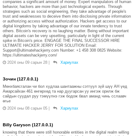
companies a significant amount of money. Expert manipulators of human
behavior, hackers are more than just technological experts. Through
strategies such as social engineering, they take advantage of people's
trust and weaknesses to deceive them into disclosing private information
or authorizing access without authorization. Hackers get access to our
digital kingdoms by taking advantage of our innate tendency to trust
others. Bitcoin's recovery is no laughing matter. Being without important
digital assets can be very upsetting, particularly in light of the current
spike in Bitcoin's price. ENGAGE THE FINAL SUCCESSOR HIRE
ULTIMATE HACKER JERRY FOR SOLUTION Email:
Support@ultimatehackjerry.com Number: +1 458 308 0825 Website:
https://ultimateshackjerry.com/
2024 оны 09 сарын 28
|
Хариулах
Зочин (127.0.0.1)
Мөнхбаясгалан чи бол худлаа шантаажны сэтгүүл зүй шүү АН үед
Амарсайхан 461 өнгөрхөд та нар дуугарсан уу ингэж орилж бж
сайдын суудал руу тэмүүлнэ гэж бодож бвал аманд чинь сслаавч
өгье
2024 оны 08 сарын 05
|
Хариулах
Billy Garyson (127.0.0.1)
knowing that there were still honorable entities in the digital realm willing