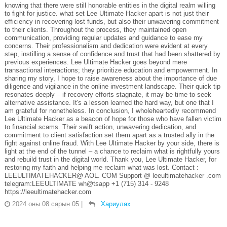
knowing that there were still honorable entities in the digital realm willing
to fight for justice. what set Lee Ultimate Hacker apart is not just their
efficiency in recovering lost funds, but also their unwavering commitment
to their clients. Throughout the process, they maintained open
communication, providing regular updates and guidance to ease my
concerns. Their professionalism and dedication were evident at every
step, instilling a sense of confidence and trust that had been shattered by
previous experiences. Lee Ultimate Hacker goes beyond mere
transactional interactions; they prioritize education and empowerment. In
sharing my story, I hope to raise awareness about the importance of due
diligence and vigilance in the online investment landscape. Their quick tip
resonates deeply – if recovery efforts stagnate, it may be time to seek
alternative assistance. It's a lesson learned the hard way, but one that I
am grateful for nonetheless. In conclusion, I wholeheartedly recommend
Lee Ultimate Hacker as a beacon of hope for those who have fallen victim
to financial scams. Their swift action, unwavering dedication, and
commitment to client satisfaction set them apart as a trusted ally in the
fight against online fraud. With Lee Ultimate Hacker by your side, there is
light at the end of the tunnel – a chance to reclaim what is rightfully yours
and rebuild trust in the digital world. Thank you, Lee Ultimate Hacker, for
restoring my faith and helping me reclaim what was lost. Contact :
LEEULTIMATEHACKER@ AOL. COM Support @ leeultimatehacker .com
telegram:LEEULTIMATE wh@tsapp +1 (715) 314 - 9248
https://leeultimatehacker.com
2024 оны 08 сарын 05
|
Хариулах