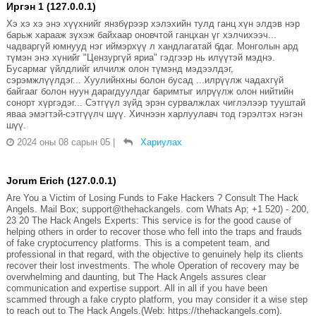
Иргэн 1 (127.0.0.1)
Хэ хэ хэ энэ хүүхнийг янзбүрээр хэлэхийн тулд ганц хүн элдэв нэр
барьж харааж зүхэж байхаар оновчтой ганцхан үг хэлчихээч...
чадваргүй юмнууд нэг иймэрхүү л хандлагатай бдаг. Монголын ард
түмэн энэ хүнийг "Цензургүй яриа" гэдгээр нь илүүтэй мэднэ.
Бусармаг үйлдлийг илчилж олон түмэнд мэдээлдэг,
сэрэмжлүүлдэг... Хуулийнхны болон бусад ...илрүүлж чадахгүй
байгааг болон нуун дарагдуулдаг баримтыг илрүүлж олон нийтийн
сонорт хүргэдэг... Сэтгүүл зүйд эрэн сурвалжлах чиглэлээр тууштай
яваа эмэгтэй-сэтгүүлч шүү. Хичнээн харлуулавч тод гэрэлтэх нэгэн
шүү.
2024 оны 08 сарын 05
|
Хариулах
Jorum Erich (127.0.0.1)
Are You a Victim of Losing Funds to Fake Hackers ? Consult The Hack
Angels. Mail Box; support@thehackangels. com Whats Ap; +1 520) - 200,
23 20 The Hack Angels Experts: This service is for the good cause of
helping others in order to recover those who fell into the traps and frauds
of fake cryptocurrency platforms. This is a competent team, and
professional in that regard, with the objective to genuinely help its clients
recover their lost investments. The whole Operation of recovery may be
overwhelming and daunting, but The Hack Angels assures clear
communication and expertise support. All in all if you have been
scammed through a fake crypto platform, you may consider it a wise step
to reach out to The Hack Angels.(Web: https://thehackangels.com).