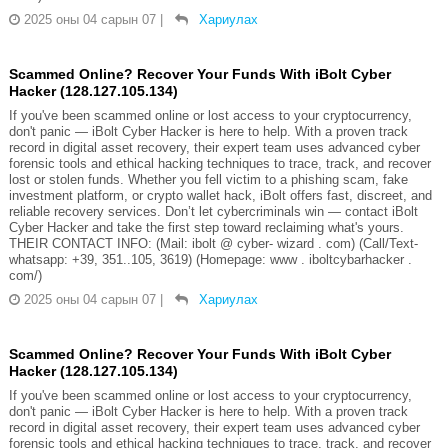
2025 оны 04 сарын 07
|
Хариулах
Scammed Online? Recover Your Funds With iBolt Cyber
Hacker (128.127.105.134)
If you've been scammed online or lost access to your cryptocurrency,
don't panic — iBolt Cyber Hacker is here to help. With a proven track
record in digital asset recovery, their expert team uses advanced cyber
forensic tools and ethical hacking techniques to trace, track, and recover
lost or stolen funds. Whether you fell victim to a phishing scam, fake
investment platform, or crypto wallet hack, iBolt offers fast, discreet, and
reliable recovery services. Don’t let cybercriminals win — contact iBolt
Cyber Hacker and take the first step toward reclaiming what's yours.
THEIR CONTACT INFO: (Mail: ibolt @ cyber- wizard . com) (Call/Text-
whatsapp: +39, 351..105, 3619) (Homepage: www . iboltcybarhacker .
com/)
2025 оны 04 сарын 07
|
Хариулах
Scammed Online? Recover Your Funds With iBolt Cyber
Hacker (128.127.105.134)
If you've been scammed online or lost access to your cryptocurrency,
don't panic — iBolt Cyber Hacker is here to help. With a proven track
record in digital asset recovery, their expert team uses advanced cyber
forensic tools and ethical hacking techniques to trace, track, and recover