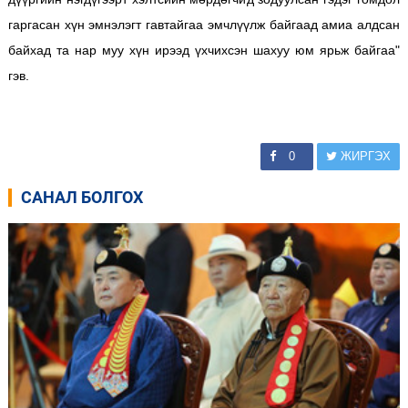
гаргасан хүн эмнэлэгт гавтайгаа эмчлүүлж байгаад амиа алдсан
байхад та нар муу хүн ирээд үхчихсэн шахуу юм ярьж байгаа"
гэв.
0
ЖИРГЭХ
САНАЛ БОЛГОХ