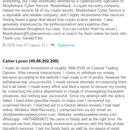
everything, but I was eventually referred by a cybersecurity specialist to
Morphohack Cyber Service. Morphohack, a crypto recovery company,
helped me recover all of my crypto assets. Morphohack Cyber Service is
a reputable and reliable company, and I highly recommend their services.
Having heard a great deal about how crypto scams operate, I was
genuinely impressed by the professionalism and expertise they
demonstrated throughout my case. You can contact them by email (
Morphohack@Cyberservices.com) or search for them online for more info.
Thank you. Gerald Petit
2026 оны 07 сарын 13
|
Хариулах
Carter Lycon (45.86.202.200)
I made an initial investment of roughly 384k EUR on Coastal Trading
Options. After several transactions, I chose to withdraw my money
because according to the website I had made a lot of profits, however the
withdrawal was unsuccessful. I made several attempts in contacting them
but it all failed. I made every effort and filed a report to recover my money
by contacting the police department in charge of investigating fraudulent
situations, but nothing was successful. Since my attempt with the police
failed, I tried other possible means to make sure I recovered my
scammed bitcoin. I reached out to a hacker whose reviews I had read
online; Wireless Web Recovery, I contacted him via his email on:
info@wirelesswebrecovery.com, Website: wirelesswebrecovery.com
Whatsapp: +447549958672 He came in handy and at the right time. He
rescued me from these shady investment schemes with the help of their
top-notch services. I got my funds back as well as my peace of mind.