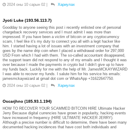
2024 оны 10 сарын 02
|
Хариулах
Jyoti Luke (193.56.113.7)
Goodday to anyone seeing this post i recently enlisted one of personal
chargeback recovery services and I must admit I was more than
impressed. If you have been a victim of bitcoin or any cryptocurrency
scam, I feel like it’s my duty to connect you all with a legit hacker like
him. I started having a lot of issues with an investment company that
goes by the name drip coin when I placed a withdrawal order for 297,000
USD From which I had with them. The so-called accountant disappeared,
the support team did not respond to any of my emails and I thought it was
over because I made the payments in crypto but I didn’t give up to have
my funds back. Luckily for me with the help of Mr. JamesMCKAYWIZARD
I was able to recover my funds. I salute him for his service his emails:
jamesmckaywizard at gmail dot com or WhatsApp +31622647750.
2024 оны 10 сарын 02
|
Хариулах
Oscarjhno (185.93.1.194)
HOW TO RECOVER YOUR SCAMMED BITCOIN HIRE Ultimate Hacker
Jerry Because digital currencies have grown in popularity, hacking events
have increased in frequency (HIRE ULTIMATE HACKER JERRY).
Although a precise number is difficult to determine, there have been many
documented hacking incidences that have cost both individuals and