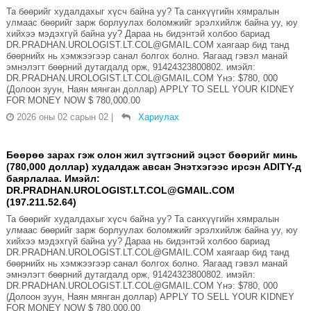
Та бөөрийг худалдахыг хүсч байна уу? Та санхүүгийн хямралын
улмаас бөөрийг зарж борлуулах боломжийг эрэлхийлж байна уу, юу
хийхээ мэдэхгүй байна уу? Дараа нь бидэнтэй холбоо бариад
DR.PRADHAN.UROLOGIST.LT.COL@GMAIL.COM хаягаар бид танд
бөөрнийх нь хэмжээгээр санал болгох болно. Яагаад гэвэл манай
эмнэлэгт бөөрний дутагдалд орж, 91424323800802. имэйл:
DR.PRADHAN.UROLOGIST.LT.COL@GMAIL.COM Yнэ: $780, 000
(Долоон зуун, Наян мянган доллар) APPLY TO SELL YOUR KIDNEY
FOR MONEY NOW $ 780,000.00
2026 оны 02 сарын 02
|
Хариулах
Бөөрөө зарах гэж олон жил зүтгэсний эцэст бөөрийг минь
(780,000 доллар) худалдаж авсан Энэтхэгээс ирсэн ADITY-д
баярлалаа. Имэйл:
DR.PRADHAN.UROLOGIST.LT.COL@GMAIL.COM
(197.211.52.64)
Та бөөрийг худалдахыг хүсч байна уу? Та санхүүгийн хямралын
улмаас бөөрийг зарж борлуулах боломжийг эрэлхийлж байна уу, юу
хийхээ мэдэхгүй байна уу? Дараа нь бидэнтэй холбоо бариад
DR.PRADHAN.UROLOGIST.LT.COL@GMAIL.COM хаягаар бид танд
бөөрнийх нь хэмжээгээр санал болгох болно. Яагаад гэвэл манай
эмнэлэгт бөөрний дутагдалд орж, 91424323800802. имэйл:
DR.PRADHAN.UROLOGIST.LT.COL@GMAIL.COM Yнэ: $780, 000
(Долоон зуун, Наян мянган доллар) APPLY TO SELL YOUR KIDNEY
FOR MONEY NOW $ 780,000.00