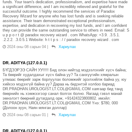
funds. Your team's dedication, professionalism, and expertise have made
a significant difference, and I am incredibly relieved and grateful for the
successful outcome. I highly recommend the services of Paradox
Recovery Wizard for anyone who has lost funds and is seeking reliable
assistance. Their team demonstrated exceptional professionalism,
expertise, and dedication in recovering my lost funds, and I am confident
they can provide the same outstanding service to others in need. Email: S
u p p o r t @ paradox recovery wizard . com WhatsApp: +3.9. .3.5.1.
.2.2.2. .3.0.5.1 Website: h t t p s : / / paradox recovery wizard . com
2024 оны 08 сарын 04
|
Хариулах
DR. ADITYA (127.0.0.1)
БҮГДЭЭРЭЭ САЙН УУ!!!!! Бид олон нийтэд мэдээлэхийг хүсч байна;
Та бөөрийг худалдахыг хүсч байна уу? Та санхүүгийн хямралын
улмаас бөөрийг зарж борлуулах боломжийг эрэлхийлж байна уу, юу
хийхээ мэдэхгүй байна уу? Дараа нь бидэнтэй холбоо бариад
DR.PRADHAN.UROLOGIST.LT.COL@GMAIL.COM хаягаар бид танд
бөөрнийх нь хэмжээгээр санал болгох болно. Яагаад гэвэл манай
эмнэлэгт бөөрний дутагдалд орж, +91424323800802. имэйл:
DR.PRADHAN.UROLOGIST.LT.COL@GMAIL.COM Yнэ: $780, 000
(Долоон зуун, Наян мянган доллар)
2024 оны 08 сарын 01
|
Хариулах
DR. ADITYA (127.0.0.1)