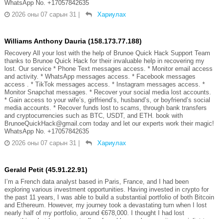
WhatsApp No. +17057842635
2026 оны 07 сарын 31
|
Хариулах
Williams Anthony Dauria (158.173.77.188)
Recovery All your lost with the help of Brunoe Quick Hack Support Team
thanks to Brunoe Quick Hack for their invaluable help in recovering my
lost. Our service * Phone Text messages access. * Monitor email access
and activity. * WhatsApp messages access. * Facebook messages
access . * TikTok messages access. * Instagram messages access. *
Monitor Snapchat messages. * Recover your social media lost accounts.
* Gain access to your wife’s, girlfriend’s, husband’s, or boyfriend’s social
media accounts. * Recover funds lost to scams, through bank transfers
and cryptocurrencies such as BTC, USDT, and ETH. book with
BrunoeQuickHack@gmail.com today and let our experts work their magic!
WhatsApp No. +17057842635
2026 оны 07 сарын 31
|
Хариулах
Gerald Petit (45.91.22.91)
I’m a French data analyst based in Paris, France, and I had been
exploring various investment opportunities. Having invested in crypto for
the past 11 years, I was able to build a substantial portfolio of both Bitcoin
and Ethereum. However, my journey took a devastating turn when I lost
nearly half of my portfolio, around €678,000. I thought I had lost