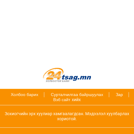
Холбоо барих
Сурталчилгаа байршуулах
Зар
Вэб сайт
хийх
Зохиогчийн эрх хуулиар хамгаалагдсан. Мэдээлэл хуулбарлах
хориотой.