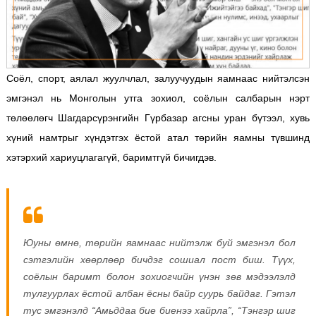
Соёл, спорт, аялал жуулчлал, залуучуудын яамнаас нийтэлсэн
эмгэнэл нь Монголын утга зохиол, соёлын салбарын нэрт
төлөөлөгч Шагдарсүрэнгийн Гүрбазар агсны уран бүтээл, хувь
хүний намтрыг хүндэтгэх ёстой атал төрийн яамны түвшинд
хэтэрхий хариуцлагагүй, баримтгүй бичигдэв.
Юуны өмнө, төрийн яамнаас нийтэлж буй эмгэнэл бол
сэтгэлийн хөөрлөөр бичдэг сошиал пост биш. Түүх,
соёлын баримт болон зохиогчийн үнэн зөв мэдээлэлд
тулгуурлах ёстой албан ёсны байр суурь байдаг. Гэтэл
тус эмгэнэлд “Амьддаа бие биенээ хайрла”, “Тэнгэр шиг