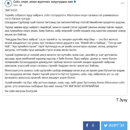
Т.Зузу
0
ЖИРГЭХ