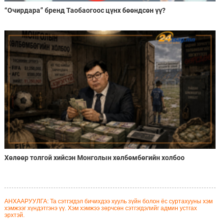
“Очирдара” бренд Таобаогоос цүнх бөөндсөн үү?
Хөлөөр толгой хийсэн Монголын хөлбөмбөгийн холбоо
АНХААРУУЛГА: Та сэтгэгдэл бичихдээ хууль зүйн болон ёс суртахууны хэм
хэмжээг хүндэтгэнэ үү. Хэм хэмжээ зөрчсөн сэтгэгдэлийг админ устгах
эрхтэй.