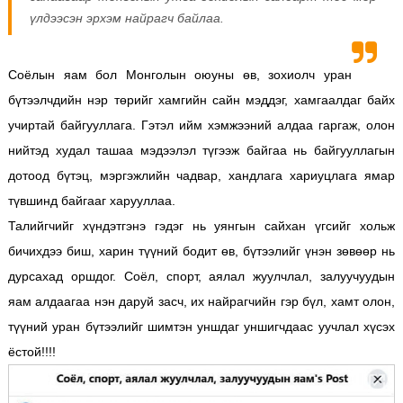
үлдээсэн эрхэм найрагч байлаа.
Соёлын яам бол Монголын оюуны өв, зохиолч уран
бүтээлчдийн нэр төрийг хамгийн сайн мэддэг, хамгаалдаг байх
учиртай байгууллага. Гэтэл ийм хэмжээний алдаа гаргаж, олон
нийтэд худал ташаа мэдээлэл түгээж байгаа нь байгууллагын
дотоод бүтэц, мэргэжлийн чадвар, хандлага хариуцлага ямар
түвшинд байгааг харууллаа.
Талийгчийг хүндэтгэнэ гэдэг нь уянгын сайхан үгсийг хольж
бичихдээ биш, харин түүний бодит өв, бүтээлийг үнэн зөвөөр нь
дурсахад оршдог. Соёл, спорт, аялал жуулчлал, залуучуудын
яам алдаагаа нэн даруй засч, их найрагчийн гэр бүл, хамт олон,
түүний уран бүтээлийг шимтэн уншдаг уншигчдаас уучлал хүсэх
ёстой!!!!