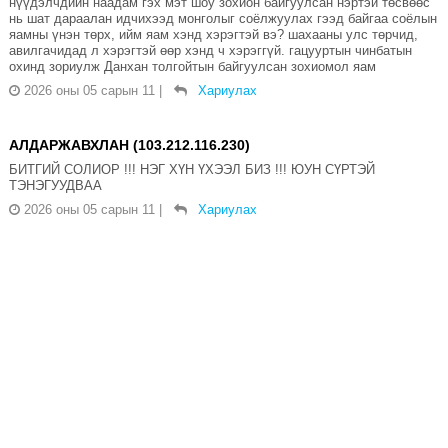
нүүдэлчдийн наадам гэх мэт шоу зохион байгуулсан нэртэй төсвөөс
нь шат дараалан идчихээд монголыг соёлжуулах гээд байгаа соёлын
яамны үнэн төрх, ийм яам хэнд хэрэгтэй вэ? шахааны улс төрчид,
авилгачидад л хэрэгтэй өөр хэнд ч хэрэггүй. гацууртын чинбатын
охинд зориулж Данхан толгойтын байгуулсан зохиомол яам
2026 оны 05 сарын 11
|
Хариулах
АЛДАРЖАВХЛАН (103.212.116.230)
БИТГИЙ СОЛИОР !!! НЭГ ХҮН ҮХЭЭЛ БИЗ !!! ЮУН СҮРТЭЙ
ТЭНЭГУУДВАА
2026 оны 05 сарын 11
|
Хариулах