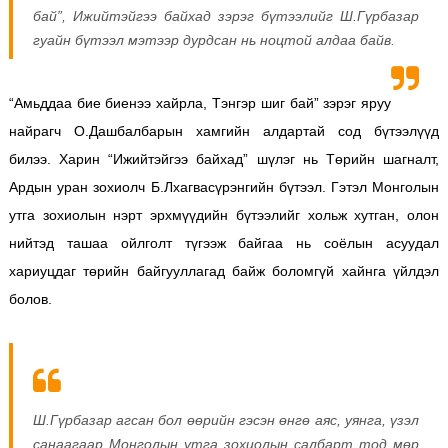
бай”, Ижийтэйгээ байхад зэрэг бүтээлийг Ш.Гүрбазар
гуайн бүтээл мэтээр дурдсан нь ноцтой алдаа байв.
“Амьддаа бие биенээ хайрла, Тэнгэр шиг бай” зэрэг яруу
найрагч О.Дашбалбарын хамгийн алдартай сод бүтээлүүд
билээ. Харин “Ижийтэйгээ байхад” шүлэг нь Төрийн шагналт,
Ардын уран зохиолч Б.Лхагвасүрэнгийн бүтээл. Гэтэл Монголын
утга зохиолын нэрт эрхмүүдийн бүтээлийг хольж хутган, олон
нийтэд ташаа ойлголт түгээж байгаа нь соёлын асуудал
хариуцдаг төрийн байгууллагад байж боломгүй хайнга үйлдэл
болов.
Ш.Гүрбазар агсан бол өөрийн гэсэн өнгө аяс, уянга, үзэл
санаагаар Монголын утга зохиолын салбарт тод мөр