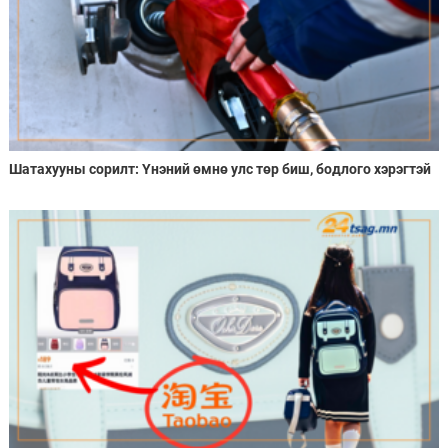
Шатахууны сорилт: Үнэний өмнө улс төр биш, бодлого хэрэгтэй