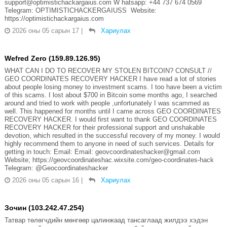
support@optimistichackargaius.com W hatsapp: +44 737 674 0569
Telegram: OPTIMISTICHACKERGAIUSS Website:
https://optimistichackargaius.com
2026 оны 05 сарын 17
|
Хариулах
Wefred Zero (159.89.126.95)
WHAT CAN I DO TO RECOVER MY STOLEN BITCOIN? CONSULT //
GEO COORDINATES RECOVERY HACKER I have read a lot of stories
about people losing money to investment scams. I too have been a victim
of this scams. I lost about $700 in Bitcoin some months ago, I searched
around and tried to work with people ,unfortunately I was scammed as
well. This happened for months until I came across GEO COORDINATES
RECOVERY HACKER. I would first want to thank GEO COORDINATES
RECOVERY HACKER for their professional support and unshakable
devotion, which resulted in the successful recovery of my money. I would
highly recommend them to anyone in need of such services. Details for
getting in touch: Email: Email: geovcoordinateshacker@gmail.com
Website; https://geovcoordinateshac.wixsite.com/geo-coordinates-hack
Telegram: @Geocoordinateshacker
2026 оны 05 сарын 16
|
Хариулах
Зочин (103.242.47.254)
Татвар төлөгчдийн мөнгөөр цалинжаад тансаглаад жилдээ хэдэн