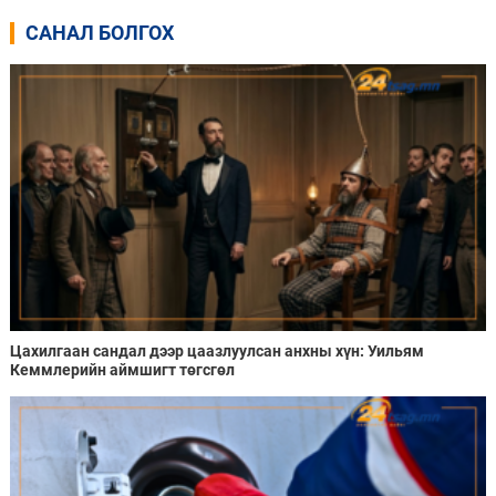
САНАЛ БОЛГОХ
Цахилгаан сандал дээр цаазлуулсан анхны хүн: Уильям
Кеммлерийн аймшигт төгсгөл