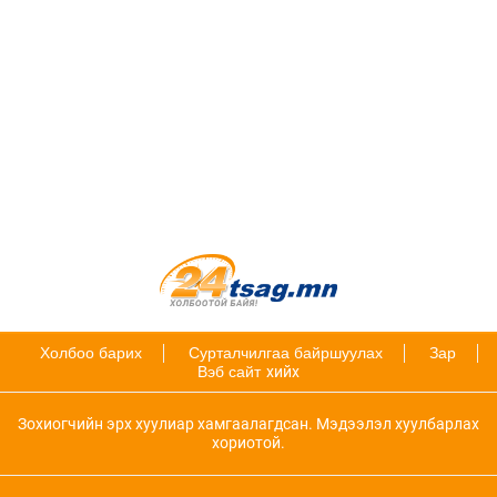
Холбоо барих
Сурталчилгаа байршуулах
Зар
Вэб сайт
хийх
Зохиогчийн эрх хуулиар хамгаалагдсан. Мэдээлэл хуулбарлах
хориотой.