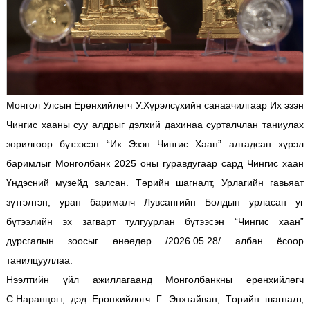
Монгол Улсын Ерөнхийлөгч У.Хүрэлсүхийн санаачилгаар Их эзэн
Чингис хааны суу алдрыг дэлхий дахинаа сурталчлан таниулах
зорилгоор бүтээсэн “Их Эзэн Чингис Хаан” алтадсан хүрэл
баримлыг Монголбанк 2025 оны гуравдугаар сард Чингис хаан
Үндэсний музейд залсан. Төрийн шагналт, Урлагийн гавьяат
зүтгэлтэн, уран барималч Лувсангийн Болдын урласан уг
бүтээлийн эх загварт тулгуурлан бүтээсэн “Чингис хаан”
дурсгалын зоосыг өнөөдөр /2026.05.28/ албан ёсоор
танилцууллаа.
Нээлтийн үйл ажиллагаанд Монголбанкны ерөнхийлөгч
С.Наранцогт, дэд Ерөнхийлөгч Г. Энхтайван, Төрийн шагналт,