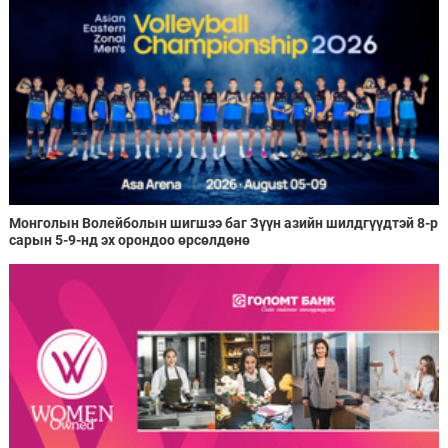
Монголын Волейболын шигшээ баг Зүүн азийн шилдгүүдтэй 8-р
сарын 5-9-нд эх орондоо өрсөлдөнө