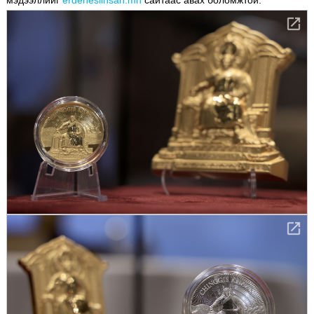
мэдээллийг
erdenesiinsan.mn
сайтаас авах боломжтой.