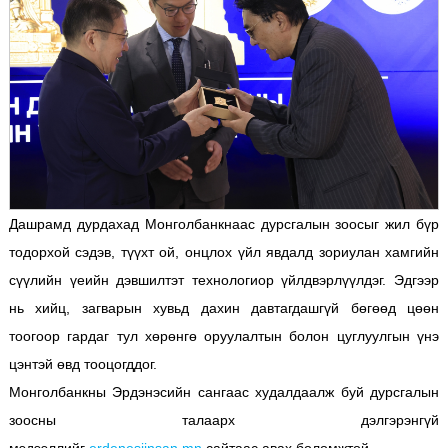
Дашрамд дурдахад Монголбанкнаас дурсгалын зоосыг жил бүр
тодорхой сэдэв, түүхт ой, онцлох үйл явдалд зориулан хамгийн
сүүлийн үеийн дэвшилтэт технологиор үйлдвэрлүүлдэг. Эдгээр
нь хийц, загварын хувьд дахин давтагдашгүй бөгөөд цөөн
тоогоор гардаг тул хөрөнгө оруулалтын болон цуглуулгын үнэ
цэнтэй өвд тооцогддог.
Монголбанкны Эрдэнэсийн сангаас худалдаалж буй дурсгалын
зоосны талаарх дэлгэрэнгүй