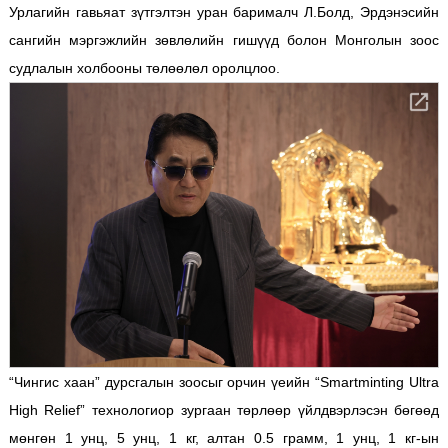
Урлагийн гавьяат зүтгэлтэн уран барималч Л.Болд, Эрдэнэсийн
сангийн мэргэжлийн зөвлөлийн гишүүд болон Монголын зоос
судлалын холбооны төлөөлөл оролцлоо.
“Чингис хаан” дурсгалын зоосыг орчин үеийн “Smartminting Ultra
High Relief” технологиор зургаан төрлөөр үйлдвэрлэсэн бөгөөд
мөнгөн 1 унц, 5 унц, 1 кг, алтан 0.5 грамм, 1 унц, 1 кг-ын