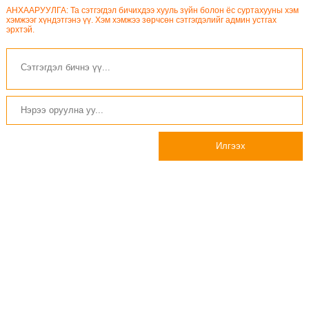
АНХААРУУЛГА: Та сэтгэгдэл бичихдээ хууль зүйн болон ёс суртахууны хэм
хэмжээг хүндэтгэнэ үү. Хэм хэмжээ зөрчсөн сэтгэгдэлийг админ устгах
эрхтэй.
Илгээх