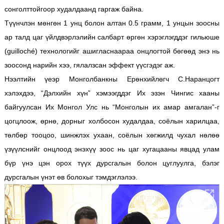
сонголттойгоор худалдаанд гаргаж байна.
Түүнчлэн мөнгөн 1 унц болон алтан 0.5 грамм, 1 унцын зоосны
ар талд цаг үйлдвэрлэлийн салбарт өргөн хэрэглэгддэг гильюше
(guilloché) технологийг ашигласнаараа онцлогтой бөгөөд энэ нь
зоосонд нарийн хээ, гялалзсан эффект үүсгэдэг аж.
Нээлтийн үеэр Монголбанкны Ерөнхийлөгч С.Наранцогт
хэлэхдээ, “Дэлхийн хүн” хэмээгддэг Их эзэн Чингис хааны
байгуулсан Их Монгол Улс нь “Монголын их амар амгалан”-г
цогцлоож, өрнө, дорныг холбосон худалдаа, соёлын харилцаа,
төлбөр тооцоо, шинжлэх ухаан, соёлын хөгжилд чухал нөлөө
үзүүлснийг онцлоод энэхүү зоос нь цаг хугацааны явцад улам
бүр үнэ цэн орох түүх дурсгалын болон цуглуулга, бэлэг
дурсгалын үнэт өв болохыг тэмдэглэлээ.