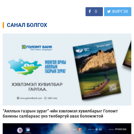
0
ЖИРГЭХ
САНАЛ БОЛГОХ
“Аяллын газрын зураг”-ийн хэвлэмэл хувилбарыг Голомт
банкны салбараас үнэ төлбөргүй авах боломжтой