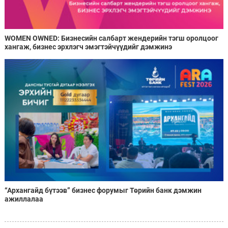
WOMEN OWNED: Бизнесийн салбарт жендерийн тэгш оролцоог
хангаж, бизнес эрхлэгч эмэгтэйчүүдийг дэмжинэ
“Архангайд бүтээв” бизнес форумыг Төрийн банк дэмжин
ажиллалаа