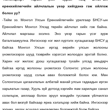
ерөнхийлөгчийн айлчлалын үеэр хийгдэнэ гэж ойлгож
болох уу?
-Тийм ээ. Монгол Улсын Ерөнхийлөгчийн урилгаар БНСУ-ын
Ерөнхийлөгч Монгол Улсад төрийн айлчлал хийх гэж байна.
Айлчлал маргааш эхэлнэ. Энэ үеэр гарын үсэг зурж
баталгаажуулна. Ингэснээр нэг жил хүртэлх хугацаагаар БНСУ-д
байгаа Монгол Улсын иргэд өөрийн улсын жолооны
үнэмлэхээрээ шууд тээврийн хэрэгсэл жолоодох эрхтэй болно.
Харин нэг жилээс дээш хугацаагаар тухайн улсад амьдарч
байгаа иргэд жолооны үнэмлэхээ Солонгос улсын жолооны
үнэмлэхээр шууд сольж авах боломжтой болох юм. Мөн
Солонгосын цагаачлалын албатай манай улсын гадаадын иргэн
харьяатын газар, Хууль зүй дотоод хэргийн яам харилцан санал
солилцож, аяллаар болон эрүүл мэндийн тусламж үйлчилгээ
авах бол визгүй байхаар яриа хэлэлцээр хийж байна. Ингэснээр
зорчих, аялах асуудал хөнгөлөгдөх боломжтой болж байгаа.