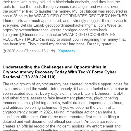
their team was highly skilled in blockchain analysis, and they had the
tools to trace the funds through various exchanges and wallets, even if
the scammer tried to launder the money. My lost bitcoin was recovered in
about 28 hours by WIZARD GEO COORDINATES RECOVERY HACKER.
Their efforts are much appreciated, and I strongly suggest their service to
everyone. Details Email: geovcoordinateshacker@gmail.com Website;
https://geovcoordinateshac.wixsite.com/geo-coordinates-hack
Telegram:@Geocoordinateshacker WIZARD GEO COORDINATES
RECOVERY HACKER is ready to assist you in regaining the money that
has been lost. They turned my despair into hope. I’m truly grateful.
2026 оны 07 сарын 13
|
Хариулах
Understanding the Challenges and Opportunities in
Cryptocurrency Recovery Today With TechY Force Cyber
Retrieval (173.239.224.110)
The rapid growth of cryptocurrency has created incredible opportunities for
investors around the world. Unfortunately, it has also fueled a sharp rise in
sophisticated scams. Every day, victims lose Bitcoin, Ethereum, USDT,
and other digital assets to fake investment platforms, pig-butchering
romance scams, phishing attacks, wallet drainers, impersonation fraud,
and address-poisoning schemes. If you’ve become the victim of a
cryptocurrency scam in 2026, taking immediate action can make a
significant difference. One of the most important first steps is filing a
detailed and well-documented official complaint. An accurate report
creates an official record of the incident, assists law enforcement and
regulatory agencies in identifying criminal networks, may encourage