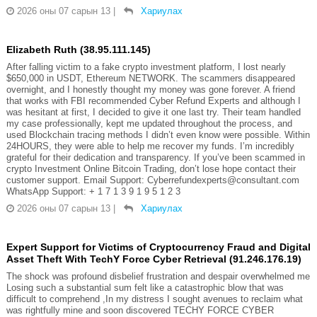
2026 оны 07 сарын 13
|
Хариулах
Elizabeth Ruth (38.95.111.145)
After falling victim to a fake crypto investment platform, I lost nearly
$650,000 in USDT, Ethereum NETWORK. The scammers disappeared
overnight, and I honestly thought my money was gone forever. A friend
that works with FBI recommended Cyber Refund Experts and although I
was hesitant at first, I decided to give it one last try. Their team handled
my case professionally, kept me updated throughout the process, and
used Blockchain tracing methods I didn’t even know were possible. Within
24HOURS, they were able to help me recover my funds. I’m incredibly
grateful for their dedication and transparency. If you’ve been scammed in
crypto Investment Online Bitcoin Trading, don’t lose hope contact their
customer support. Email Support: Cyberrefundexperts@consultant.com
WhatsApp Support: + 1 7 1 3 9 1 9 5 1 2 3
2026 оны 07 сарын 13
|
Хариулах
Expert Support for Victims of Cryptocurrency Fraud and Digital
Asset Theft With TechY Force Cyber Retrieval (91.246.176.19)
The shock was profound disbelief frustration and despair overwhelmed me
Losing such a substantial sum felt like a catastrophic blow that was
difficult to comprehend ,In my distress I sought avenues to reclaim what
was rightfully mine and soon discovered TECHY FORCE CYBER