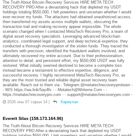
The Truth About Bitcoin Recovery Services HIRE META TECH
RECOVERY PRO After a devastating hack that depleted my USDT
holdings totaling $550,000, I felt powerless and uncertain whether I would
ever recover my funds. The attackers had obtained unauthorized access,
then transferred my assets across multiple wallets, obscuring the
transaction trail and making recovery appear impossible. The whole
scenario changed when I contacted MetaTech Recovery Pro, a team of
digital asset recovery specialists. Leveraging advanced blockchain
analytics, coordinated legal support, and deep technical expertise, they
conducted a thorough investigation of the stolen funds. They traced the
transfers with precision, identified the fraudulent wallets involved, and
ultimately recovered my entire account. Due to their professionalism,
attention to detail, and persistent effort, my $550,000 USDT was fully
restored. What initially seemed destined to become a complete loss
instead became a testament to effective expertise, diligence, and
successful recovery. I highly recommend MetaTech Recovery Pro, as
they are the most trusted and reliable digital asset recovery team
available. Reach out to them via - Telegram:@metatechrecoveryproteam -
- W/S https://wa.link/5ay4fv - - Metatech@Writeme.Com - -
https://metatechrecoverypro.com - - support@metatechrecoverypro.com -
2026 оны 07 сарын 14
|
Хариулах
Everett Silas (158.173.164.96)
The Truth About Bitcoin Recovery Services HIRE META TECH
RECOVERY PRO After a devastating hack that depleted my USDT
holdings totaling $550,000, I felt powerless and uncertain whether I would