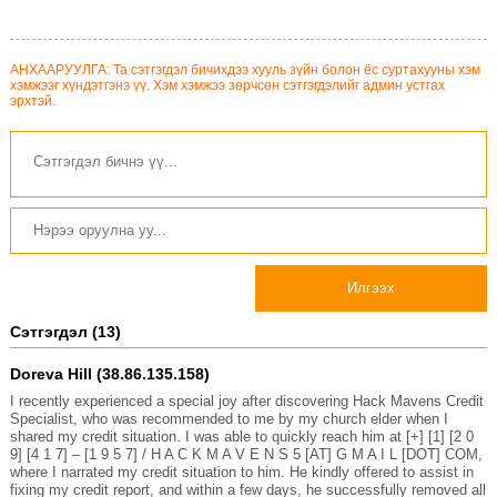
АНХААРУУЛГА: Та сэтгэгдэл бичихдээ хууль зүйн болон ёс суртахууны хэм
хэмжээг хүндэтгэнэ үү. Хэм хэмжээ зөрчсөн сэтгэгдэлийг админ устгах
эрхтэй.
Илгээх
Сэтгэгдэл (13)
Doreva Hill (38.86.135.158)
I recently experienced a special joy after discovering Hack Mavens Credit
Specialist, who was recommended to me by my church elder when I
shared my credit situation. I was able to quickly reach him at [+] [1] [2 0
9] [4 1 7] – [1 9 5 7] / H A C K M A V E N S 5 [AT] G M A I L [DOT] COM,
where I narrated my credit situation to him. He kindly offered to assist in
fixing my credit report, and within a few days, he successfully removed all