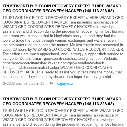
TRUSTWORTHY BITCOIN RECOVERY EXPERT // HIRE WIZARD
GEO COORDINATES RECOVERY HACKER (148.113.228.93)
TRUSTWORTHY BITCOIN RECOVERY EXPERT // HIRE WIZARD GEO
COORDINATES RECOVERY HACKER I am incredibly appreciative of
WIZARD GEO COORDINATES RECOVERY HACKER’s knowledge,
assistance, and direction during the process of recovering my lost bitcoin,
their team was highly skilled in blockchain analysis, and they had the
tools to trace the funds through various exchanges and wallets, even if
the scammer tried to launder the money. My lost bitcoin was recovered in
about 28 hours by WIZARD GEO COORDINATES RECOVERY HACKER.
Their efforts are much appreciated, and I strongly suggest their service to
everyone. Details Email: geovcoordinateshacker@gmail.com Website;
https://geovcoordinateshac.wixsite.com/geo-coordinates-hack
Telegram:@Geocoordinateshacker WIZARD GEO COORDINATES
RECOVERY HACKER is ready to assist you in regaining the money that
has been lost. They turned my despair into hope. I’m truly grateful.
2026 оны 07 сарын 13
|
Хариулах
TRUSTWORTHY BITCOIN RECOVERY EXPERT // HIRE WIZARD
GEO COORDINATES RECOVERY HACKER (148.113.228.93)
TRUSTWORTHY BITCOIN RECOVERY EXPERT // HIRE WIZARD GEO
COORDINATES RECOVERY HACKER I am incredibly appreciative of
WIZARD GEO COORDINATES RECOVERY HACKER’s knowledge,
assistance, and direction during the process of recovering my lost bitcoin,