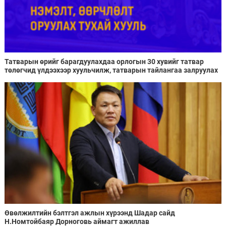
Татварын өрийг барагдуулахдаа орлогын 30 хувийг татвар
төлөгчид үлдээхээр хуульчилж, татварын тайлангаа залруулах
хугацааг хоёр жил болгон сунгажээ
Өвөлжилтийн бэлтгэл ажлын хүрээнд Шадар сайд
Н.Номтойбаяр Дорноговь аймагт ажиллав