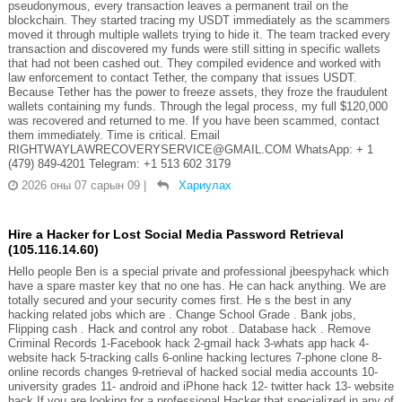
pseudonymous, every transaction leaves a permanent trail on the
blockchain. They started tracing my USDT immediately as the scammers
moved it through multiple wallets trying to hide it. The team tracked every
transaction and discovered my funds were still sitting in specific wallets
that had not been cashed out. They compiled evidence and worked with
law enforcement to contact Tether, the company that issues USDT.
Because Tether has the power to freeze assets, they froze the fraudulent
wallets containing my funds. Through the legal process, my full $120,000
was recovered and returned to me. If you have been scammed, contact
them immediately. Time is critical. Email
RIGHTWAYLAWRECOVERYSERVICE@GMAIL.COM WhatsApp: + 1
(479) 849-4201 Telegram: ‪+1 513 602 3179
2026 оны 07 сарын 09
|
Хариулах
Hire a Hacker for Lost Social Media Password Retrieval
(105.116.14.60)
Hello people Ben is a special private and professional jbeespyhack which
have a spare master key that no one has. He can hack anything. We are
totally secured and your security comes first. He s the best in any
hacking related jobs which are . Change School Grade . Bank jobs,
Flipping cash . Hack and control any robot . Database hack . Remove
Criminal Records 1-Facebook hack 2-gmail hack 3-whats app hack 4-
website hack 5-tracking calls 6-online hacking lectures 7-phone clone 8-
online records changes 9-retrieval of hacked social media accounts 10-
university grades 11- android and iPhone hack 12- twitter hack 13- website
hack If you are looking for a professional Hacker that specialized in any of