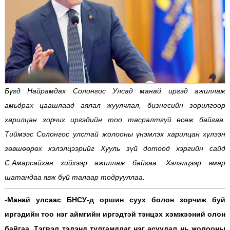
Бүгд Найрамдах Солонгос Улсад манай иргэд ажиллаж
амьдрах цаашлаад аялал жуулчлал, бизнесийн зорилгоор
харилцан зорчих иргэдийн тоо тасралтгүй өсөж байгаа.
Тиймээс
Солонгос улстай жолооны үнэмлэх харилцан хүлээн
зөвшөөрөх хэлэлцээрийг Хууль зүй дотоод хэргийн сайд
С.Амарсайхан хийхээр ажиллаж байгаа. Хэлэлцээр ямар
шатандаа явж буй талаар тодрууллаа.
-Манай улсаас БНСУ-д оршин суух болон зорчиж буй
иргэдийн тоо нэг аймгийн иргэдтэй тэнцэх хэмжээний олон
байгаа. Тэгвэл тэдэнд тулгамддаг нэг асуудал нь жолооны