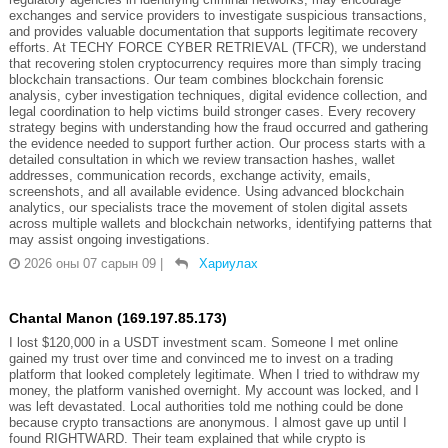
exchanges and service providers to investigate suspicious transactions,
and provides valuable documentation that supports legitimate recovery
efforts. At TECHY FORCE CYBER RETRIEVAL (TFCR), we understand
that recovering stolen cryptocurrency requires more than simply tracing
blockchain transactions. Our team combines blockchain forensic
analysis, cyber investigation techniques, digital evidence collection, and
legal coordination to help victims build stronger cases. Every recovery
strategy begins with understanding how the fraud occurred and gathering
the evidence needed to support further action. Our process starts with a
detailed consultation in which we review transaction hashes, wallet
addresses, communication records, exchange activity, emails,
screenshots, and all available evidence. Using advanced blockchain
analytics, our specialists trace the movement of stolen digital assets
across multiple wallets and blockchain networks, identifying patterns that
may assist ongoing investigations.
2026 оны 07 сарын 09
|
Хариулах
Chantal Manon (169.197.85.173)
I lost $120,000 in a USDT investment scam. Someone I met online
gained my trust over time and convinced me to invest on a trading
platform that looked completely legitimate. When I tried to withdraw my
money, the platform vanished overnight. My account was locked, and I
was left devastated. Local authorities told me nothing could be done
because crypto transactions are anonymous. I almost gave up until I
found RIGHTWARD. Their team explained that while crypto is