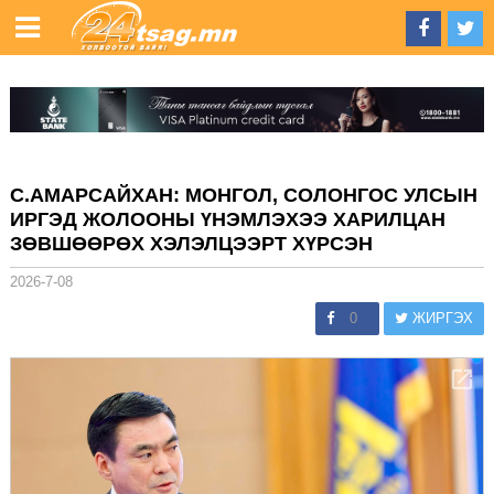
С.АМАРСАЙХАН: МОНГОЛ, СОЛОНГОС УЛСЫН
ИРГЭД ЖОЛООНЫ ҮНЭМЛЭХЭЭ ХАРИЛЦАН
ЗӨВШӨӨРӨХ ХЭЛЭЛЦЭЭРТ ХҮРСЭН
2026-7-08
0
ЖИРГЭХ