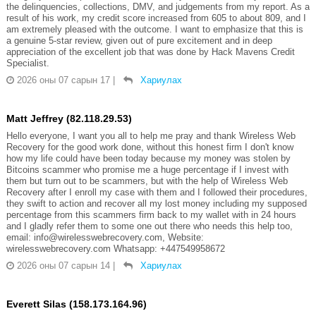
the delinquencies, collections, DMV, and judgements from my report. As a
result of his work, my credit score increased from 605 to about 809, and I
am extremely pleased with the outcome. I want to emphasize that this is
a genuine 5-star review, given out of pure excitement and in deep
appreciation of the excellent job that was done by Hack Mavens Credit
Specialist.
2026 оны 07 сарын 17
|
Хариулах
Matt Jeffrey (82.118.29.53)
Hello everyone, I want you all to help me pray and thank Wireless Web
Recovery for the good work done, without this honest firm I don't know
how my life could have been today because my money was stolen by
Bitcoins scammer who promise me a huge percentage if I invest with
them but turn out to be scammers, but with the help of Wireless Web
Recovery after I enroll my case with them and I followed their procedures,
they swift to action and recover all my lost money including my supposed
percentage from this scammers firm back to my wallet with in 24 hours
and I gladly refer them to some one out there who needs this help too,
email: info@wirelesswebrecovery.com, Website:
wirelesswebrecovery.com Whatsapp: +447549958672
2026 оны 07 сарын 14
|
Хариулах
Everett Silas (158.173.164.96)