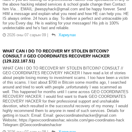
the above hacking related services & school grade change then Contact
him Via… EMAIL: jbeespyhack@gmail.com and be happy forever. Send
HIM a message and explain what you need and how HE can help you. HE
IS always online. 24 hours a day. To deliver a perfect and untraceable job
for you Every day. He is waiting for your messages! His job is 100%
undetectable and he’s fast and reliable.
2026 оны 07 сарын 09
|
Хариулах
WHAT CAN I DO TO RECOVER MY STOLEN BITCOIN?
CONSULT // GEO COORDINATES RECOVERY HACKER
(129.222.187.51)
WHAT CAN I DO TO RECOVER MY STOLEN BITCOIN? CONSULT //
GEO COORDINATES RECOVERY HACKER I have read a lot of stories
about people losing money to investment scams. I too have been a victim
of this scams. I lost about $700 in Bitcoin some months ago, I searched
around and tried to work with people ,unfortunately I was scammed as
well. This happened for months until I came across GEO COORDINATES
RECOVERY HACKER. I would first want to thank GEO COORDINATES
RECOVERY HACKER for their professional support and unshakable
devotion, which resulted in the successful recovery of my money. I would
highly recommend them to anyone in need of such services. Details for
getting in touch: Email: Email: geovcoordinateshacker@gmail.com
Website; https://geovcoordinateshac.wixsite.com/geo-coordinates-hack
Telegram:@Geocoordinateshacker
2026 оны 07 сарын 08
|
Хариулах