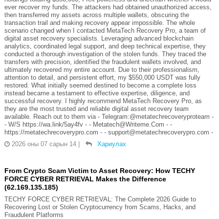
ever recover my funds. The attackers had obtained unauthorized access,
then transferred my assets across multiple wallets, obscuring the
transaction trail and making recovery appear impossible. The whole
scenario changed when I contacted MetaTech Recovery Pro, a team of
digital asset recovery specialists. Leveraging advanced blockchain
analytics, coordinated legal support, and deep technical expertise, they
conducted a thorough investigation of the stolen funds. They traced the
transfers with precision, identified the fraudulent wallets involved, and
ultimately recovered my entire account. Due to their professionalism,
attention to detail, and persistent effort, my $550,000 USDT was fully
restored. What initially seemed destined to become a complete loss
instead became a testament to effective expertise, diligence, and
successful recovery. I highly recommend MetaTech Recovery Pro, as
they are the most trusted and reliable digital asset recovery team
available. Reach out to them via - Telegram:@metatechrecoveryproteam -
- W/S https://wa.link/5ay4fv - - Metatech@Writeme.Com - -
https://metatechrecoverypro.com - - support@metatechrecoverypro.com -
2026 оны 07 сарын 14
|
Хариулах
From Crypto Scam Victim to Asset Recovery: How TECHY
FORCE CYBER RETRIEVAL Makes the Difference
(62.169.135.185)
TECHY FORCE CYBER RETRIEVAL: The Complete 2026 Guide to
Recovering Lost or Stolen Cryptocurrency from Scams, Hacks, and
Fraudulent Platforms