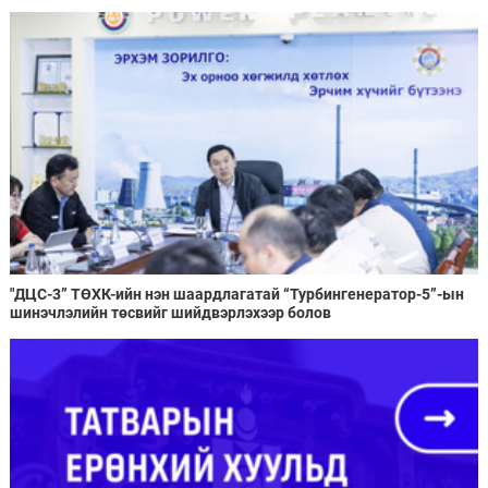
"ДЦС-3” ТӨХК-ийн нэн шаардлагатай “Турбингенератор-5”-ын
шинэчлэлийн төсвийг шийдвэрлэхээр болов