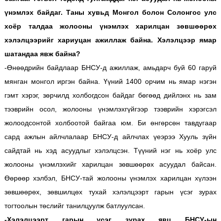
үнэмлэх байдаг. Таны хувьд Монгол болон Солонгос улс
хоёр талдаа жолооны үнэмлэх харилцан зөвшөөрөх
хэлэлцээрийг хариуцан ажиллаж байна. Хэлэлцээр ямар
шатандаа явж байна?
-Өнөөдрийн байдлаар БНСУ-д ажиллаж, амьдарч буй 60 гаруй
мянган монгол иргэн байна. Үүний 1400 орчим нь ямар нэгэн
гэмт хэрэг, зөрчилд холбогдсон байдаг бөгөөд дийлэнх нь зам
тээврийн осол, жолооны үнэмлэхгүйгээр тээврийн хэрэгсэл
жолоодсонтой холбоотой байгаа юм. Би өнгөрсөн тавдугаар
сард ажлын айлчлалаар БНСУ-д айлчлах үеэрээ Хууль зүйн
сайдтай нь хэд асуудлыг хэлэлцсэн. Түүний нэг нь хоёр улс
жолооны үнэмлэхийг харилцан зөвшөөрөх асуудал байсан.
Өөрөөр хэлбэл, БНСУ-тай жолооны үнэмлэх харилцан хүлээн
зөвшөөрөх, зөвшилцөх тухай хэлэлцээрт гарын үсэг зурах
тогтоолын төслийг танилцуулж батлуулсан.
-Хэлэлцээрт гарын үсэг зурах явц БНСУ-ын