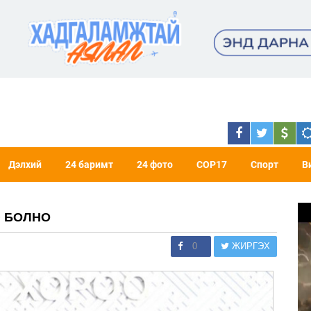
Дэлхий
24 баримт
24 фото
COP17
Спорт
В
Э БОЛНО
0
ЖИРГЭХ