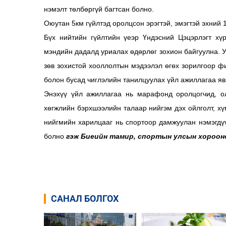
нэмэлт төлбөргүй багтсан болно.
Оюутан 5км гүйлтэд оролцсон эрэгтэй, эмэгтэй эхний 
Бүх нийтийн гүйлтийн үеэр Үндэсний Цэцэрлэгт хү
мэндийн дадалд уриалах өдөрлөг зохион байгуулна. 
зөв зохистой хооллолтын мэдээлэл өгөх зорилгоор фит
болон бусад чиглэлийн танилцуулах үйл ажиллагаа яв
Энэхүү үйл ажиллагаа нь марафонд оролцогчид, ол
хөгжлийн бэрхшээлийн талаар нийгэм дэх ойлголт, хү
нийгмийн харилцааг нь спортоор дамжуулан нэмэгдүү
болно
гэж Биеийн тамир, спортын улсын хороон
САНАЛ БОЛГОХ