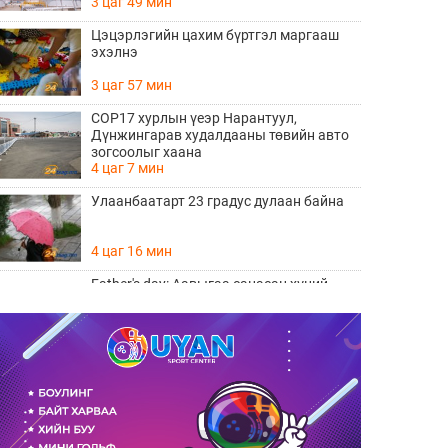
3 цаг 49 мин
Цэцэрлэгийн цахим бүртгэл маргааш
эхэлнэ
3 цаг 57 мин
COP17 хурлын үеэр Нарантуул,
Дүнжингарав худалдааны төвийн авто
зогсоолыг хаана
4 цаг 7 мин
Улаанбаатарт 23 градус дулаан байна
4 цаг 16 мин
Father's day: Аавыгаа санасан хүний
ЗААВАЛ унших 8 шүлэг
Өчигдөр 11 цаг 15 мин
Өнөөдөр тоглолтоо хийх гэж байгаа THE
HU хамтлагийн алдартай 10 дуу
Өчигдөр 10 цаг 20 мин