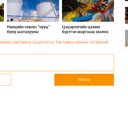
Нөөцийн савны “нууц”
Цэцэрлэгийн цахим
буюу шатахууны
бүртгэл маргааш эхэлнэ
хомсдлоос чөлөөлөх 9
хувийн зээл
хууны хэм хэмжээг хүндэтгэнэ үү. Хэм хэмжээ зөрчсөн сэтгэгдэлийг
Илгээх