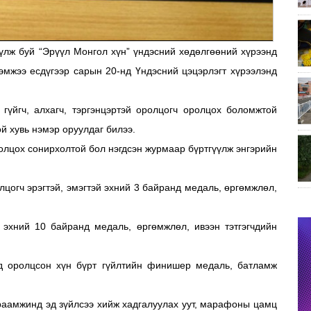
үлж буй “Эрүүл Монгол хүн” үндэсний хөдөлгөөний хүрээнд
хэмжээ есдүгээр сарын 20-нд Үндэсний цэцэрлэгт хүрээлэнд
 гүйгч, алхагч, тэргэнцэртэй оролцогч оролцох боломжтой
й хувь нэмэр оруулдаг билээ.
ролцох сонирхолтой бол нэгдсэн журмаар бүртгүүлж энгэрийн
лцогч эрэгтэй, эмэгтэй эхний 3 байранд медаль, өргөмжлөл,
 эхний 10 байранд медаль, өргөмжлөл, ивээн тэтгэгчдийн
д оролцсон хүн бүрт гүйлтийн финишер медаль, батламж
раамжинд эд зүйлсээ хийж хадгалуулах уут, марафоны цамц