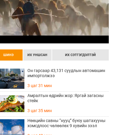
ШИНЭ
ИХ УНШСАН
ИХ СЭТГЭГДЭЛТЭЙ
Он гарсаар 43,131 суудлын автомашин
импортолжээ
3 цаг 31 мин
Амралтын өдрийн жор: Яргай загасны
стейк
3 цаг 35 мин
Нөөцийн савны “нууц” буюу шатахууны
хомсдлоос чөлөөлөх 9 хувийн зээл