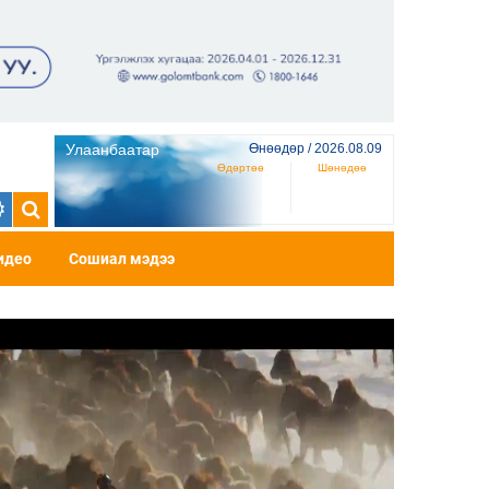
Улаанбаатар
Өнөөдөр / 2026.08.09
Өдөртөө
Шөнөдөө
идео
Сошиал мэдээ