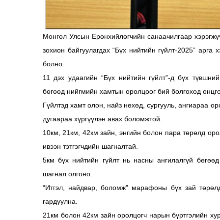
Монгол Улсын Ерөнхийлөгчийн санаачилгаар хэрэгжү
зохион байгуулагдах “Бүх нийтийн гүйлт-2025” арга 
болно.
11 дэх удаагийн “Бүх нийтийн гүйлт”-д бүх түвшний
бөгөөд нийгмийн хамтын оролцоог бий болгоход онцго
Гүйлтэд хамт олон, найз нөхөд, сургууль, ангиараа о
дугаараа хүргүүлэн авах боломжтой.
10км, 21км, 42км зайн, энгийн болон пара төрөлд оро
ивээн тэтгэгчдийн шагналтай.
5км бүх нийтийн гүйлт нь насны ангилалгүй бөгөөд
шагнал олгоно.
“Итгэл, найдвар, боломж” марафоны бүх зай төрөл
гардуулна.
21км болон 42км зайн оролцогч нарын бүртгэлийн ху