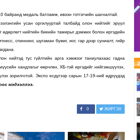
10 байранд медаль батламж, ивээн тэтгэгчийн шагналтай.
рээлэнгийн усан оргилууртай талбайд олон нийтийг эрүүл
Уг өдөрлөгт нийтийн биеийн тамирыг дэмжих болон иргэдийн
несс, спиннинг, шугаман бүжиг, иог, гар дээр суниалт, гийр
агдана.
он нийтэд тус гүйлтийн арга хэмжээг таниулахаас гадна
2
мүүсийн хандлагыг өөрчлөх, ХБ-тэй иргэдийг нийгэмшүүлэх,
лэх зорилготой. Экспо есдүгээр сарын 17-19-ний өдрүүдэд
оос мэдээллээ.
0
ЖИРГЭХ