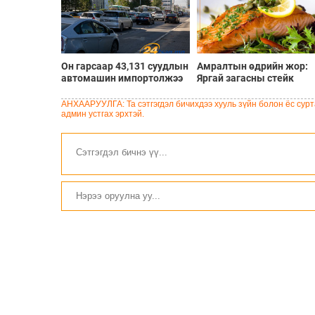
Он гарсаар 43,131 суудлын
Амралтын өдрийн жор:
автомашин импортолжээ
Яргай загасны стейк
АНХААРУУЛГА: Та сэтгэгдэл бичихдээ хууль зүйн болон ёс сурта
админ устгах эрхтэй.