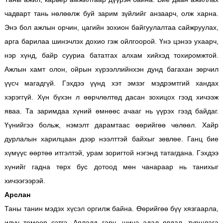
чадварт тань нөлөөлж буй зарим зүйлийг анзаарч, олж харна.
Энэ бол ажлын орчин, цагийн зохион байгуулалтаа сайжруулах,
арга барилаа шинэчлэх дохио гэж ойлгоорой. Үнэ цэнээ ухаарч,
нэр хүнд, байр сууриа бататгах алхам хийхэд тохиромжтой.
Ажлын хамт олон, ойрын хүрээллийнхэн дунд багахан зөрчил
үүсч магадгүй. Гэхдээ үүнд хэт эмзэг мэдрэмтгий хандах
хэрэггүй. Хүн бүхэн л өөрчлөлтөд дасан зохицох гээд хичээж
яваа. Та заримдаа хүний өмнөөс ачааг нь үүрэх гээд байдаг.
Үүнийгээ больж, нэмэлт дарамтаас өөрийгөө чөлөөл. Хайр
дурлалын харилцаан дээр нээлттэй байхыг зөвлөе. Ганц бие
хүмүүс өөртөө итгэлтэй, урам зоригтой нэгэнд татагдана. Гэхдээ
хүнийг гадна төрх бус дотоод мөн чанараар нь танихыг
хичээгээрэй.
Арслан
Таны танин мэдэх хүсэл оргилж байна. Өөрийгөө бүү хязгаарла,
илүү томоор сэтгэ. Аялалд гарч, шинэ адал явдал, туршлага