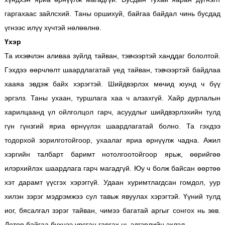
гаргахаас зайлсхий. Таны оршихуй, байгаа байдал чинь бусдад
үгнээс илүү хүчтэй нөлөөлнө.
Үхэр
Та ихэвчлэн аливаа зүйлд тайван, тэвчээртэй ханддаг бололтой.
Гэхдээ өөрчлөлт шаардлагатай үед тайван, тэвчээртэй байдлаа
хааяа эвдэж байх хэрэгтэй. Шийдвэрлэх мөчид юунд ч бүү
эргэлз. Таны ухаан, туршлага хаа ч алзахгүй. Хайр дурлалын
харилцаанд үл ойлголцол гарч, асуудлыг шийдвэрлэхийн тулд
гүн гүнзгий яриа өрнүүлэх шаардлагатай болно. Та гэхдээ
тодорхой зорилготойгоор, ухаалаг яриа өрнүүлж чадна. Ажил
хэргийн талбарт баримт нотолгоотойгоор ярьж, өөрийгөө
илэрхийлэх шаардлага гарч магадгүй. Юу ч болж байсан өөртөө
хэт дарамт үүсгэх хэрэггүй. Удаан хуримтлагдсан гомдол, уур
хилэн зэрэг мэдрэмжээ сул тавьж явуулах хэрэгтэй. Үүний тулд
иог, бясалгал зэрэг тайван, чимээ багатай аргыг сонгох нь зөв.
Дотор байгаа бүхнээ урсган гаргах нь эдгэрлийн эхлэл.