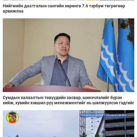
Нийгмийн даатгалын сангийн хөрөнгө 7.6 тэрбум төгрөгөөр
арвижлаа
Сумдын халаалтын төвүүдийн засвар, шинэчлэлийг бүрэн
хийж, хувийн хэвшил рүү менежментийг нь шилжүүлсэн гэдгийг
онцоллоо