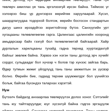
төвлөрч ажиллах үе тань эргэлзээгүй ирсэн байна. Тиймээс үг
хэлээрээ биш үр дүнгээрээ өөрийгөө харуулаарай. Хүсэл,
шаардлагуудаа тодорхой болгож, өөрийн босгосон стандартын
дагуу шинэ ирээдүйгээ зоригтойгоор бүтээ. Санхүүгийн урт
хугацааны төлөвлөгөөгөө гарга. Цалингаас цалингийн хооронд
амьдарсаар байх гээгүй бол төлөвлөгөөтэй байгаарай. Хайр
дурлалын харилцааны тухайд гадна төрхөд хууртагдахгүй
байхыг зөвлөж байна. Хэрвээ хэн нэгэн таны дотоод эрч хүчийг
сордог, сульдаадаг бол хүчээр ч болов тэр хүнээс зайгаа барь.
Өдөр тутмын жижиг үйлдлүүд тань таны амжилтын эх үүсвэр
болно. Өөрийн бие, гадаад төрхөө шүүмжилдэг бол үүнийгээ
больж, байгаа бүхэндээ талархах хэрэгтэй.
Нум
Бүтээлч байдалд анхаарлаа төвлөрүүлэх долоо хоног. Сэтгэлийг
тань юу тайтгаруулдаг, юуг хүсэхгүй байна гэдгээ эргэцүүлж
ойлгох хэрэгтэй. Санаагаа чөлөөтэй танилцуул. Таны чадвар,