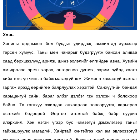
Хонь
Хонины ордныхон бол бусдыг удирдаж, амжилтад хүрэхээр
төрсөн хүмүүс. Таны мөн чанарыг бүдэгрүүлж байсан аливаа
саад бэрхшээлүүд арилж, шинэ эхлэлийг өлгийдөн авна. Хувийн
амьдралаа эргэн харах, өнгөрснөө дүгнэх, зарим зүйлд хаалт
хийх төгс үе чинь ч байж магадгүй юм. Жижиг ч хамаагүй шалтаг
гаргаж ирээд өөрийгөө баярлуулах хэрэгтэй. Санхүүгийн байдал
харьцангуй сайн, бараг элбэг дэлбэг гэж хэлсэн ч болохоор
байна. Та гагцхүү ажилдаа анхаарлаа төвлөрүүлж, карьераа
өсгөхийг бодоорой. Өөртөө итгэлтэй байж, байр сууриа
илэрхийл. Хэн нэгэн үгээр бус чимээгүй дэмжлэгээр таныг
гайхашруулж магадгүй. Хайртай хүнтэйгээ хэл ам эвлэхээргүй
хүндхэн яриа өрнүүлж магадгүй. Бусдын тухай яаран дүгнэлт