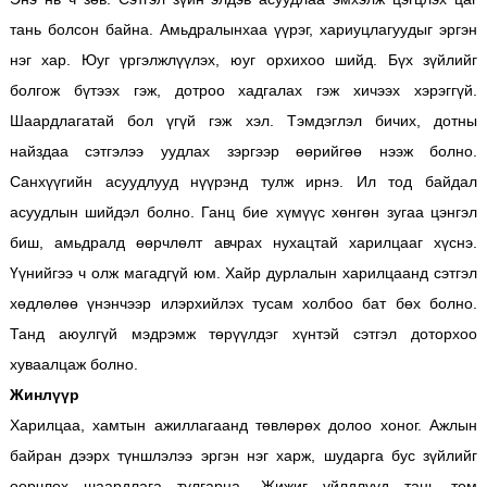
тань болсон байна. Амьдралынхаа үүрэг, хариуцлагуудыг эргэн
нэг хар. Юуг үргэлжлүүлэх, юуг орхихоо шийд. Бүх зүйлийг
болгож бүтээх гэж, дотроо хадгалах гэж хичээх хэрэггүй.
Шаардлагатай бол үгүй гэж хэл. Тэмдэглэл бичих, дотны
найздаа сэтгэлээ уудлах зэргээр өөрийгөө нээж болно.
Санхүүгийн асуудлууд нүүрэнд тулж ирнэ. Ил тод байдал
асуудлын шийдэл болно. Ганц бие хүмүүс хөнгөн зугаа цэнгэл
биш, амьдралд өөрчлөлт авчрах нухацтай харилцааг хүснэ.
Үүнийгээ ч олж магадгүй юм. Хайр дурлалын харилцаанд сэтгэл
хөдлөлөө үнэнчээр илэрхийлэх тусам холбоо бат бөх болно.
Танд аюулгүй мэдрэмж төрүүлдэг хүнтэй сэтгэл доторхоо
хуваалцаж болно.
Жинлүүр
Харилцаа, хамтын ажиллагаанд төвлөрөх долоо хоног. Ажлын
байран дээрх түншлэлээ эргэн нэг харж, шударга бус зүйлийг
өөрчлөх шаардлага тулгарна. Жижиг үйлдлүүд тань том