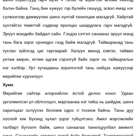
бэлэн байна. Ганц бие хүмүүс гэр бүлийн гишүүд, эсвэл ямар нэг
сүлжээгээр дамжуулан шинэ хүнтэй танилцаж магадгүй. Хайртай
хүнтэйгээ төвөгтэй сэдвээр ярилцах шаардлага гарч магадгүй.
Эрүүл мэндийн байдал сайн. Гэхдээ сэтгэл санааны эрүүл мэнд
тань бага зэрэг орхигдох гээд байж магадгүй. Тайвшрахад тань
туслах зүйлсэд цаг гаргаарай. Халуун ваннд хэвтэх, тайван
унтаж амрах, өглөө адгаж сэрэхгүй байх зэрэг нь тайвшралын
нэг хэлбэр. Урт хугацааны зорилготой тань нийцэх хүмүүсээр
өөрийгөө хүрээлүүл.
Хумх
Өөрийгөө сайтар илэрхийлэх ёстой долоо хоног. Удаан
үргэлжилсэн үл ойлголцол, маргаанаа нэг тийш нь шийдэж, шинэ
харилцааг эхлүүлэх боломж одоо л тохиож байна. Таны дуу
хоолой юм бүхэнд чухал үүрэг гүйцэтгэнэ. Ажил мэргэжлийн
талбарт бүтээлч байж, шинэ санаагаа танилцуулбал амжилт
олно. Санхүүгийн зарлага ихтэй байх бололтой. Төлөвлөгөөтэй