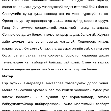
санал санаачлага дутуу үнэлэгдэхгүй гэдэгт итгэлтэй байж болно.
Санхүүгийн хувьд зугаа цэнгэлд хэт их мөнгө үрэхгүйг хичээ.
Оронд нь урт хугацаандаа үр ашгаа өгөх зүйлд хөрөнгө оруул.
Ганц бие хүмүүс сонирхолтой, хөгжилтэй нэгэнд татагдана.
Сонирхлоо дагаж болох ч гэлээ тэнцвэр алдаж болохгүй. Хуучин
хайр дурлал тань эргэн сэргэж магадгүй. Хөдөлгөөн, инээд,
нарны гэрэл, бүтээлч үйл ажиллагаа зэрэг энгийн зүйлс таны эмч
болж, сэтгэл санааг тань сэргээнэ. Зорилго, карьераа дахин
төлөвлөхдөө хэт амбицтай байхаас зайлсхий. Өмнө нь гаргаж
байсан алдаагаа давтахгүй бол шинэ эхлэл ойрхон байна.
Матар
Гэр бүлийн амьдралдаа анхаарлаа төвлөрүүлэх долоо хоног.
Мөнгө санхүүгийн урсгал ч бас гэр бүлтэй холбоотой зүйлс рүү
чиглэх бололтой. Энэ бүхнийг дэг журамтайгаар, зохион
байгуулалттайгаар шийдвэрлээрэй. Ажил мэргэжлийн талбарт
шинэ сорилтууд гарч ирэх ч гэлээ та зоригтой алхам хийхэд