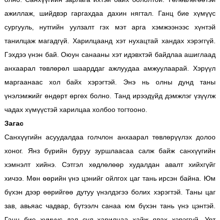
ажиллаж, шийдвэр гаргахдаа дахин нягтал. Ганц бие хүмүүс
сургууль, нутгийн уулзалт гэх мэт арга хэмжээнээс хүнтэй
танилцаж магадгүй. Харилцаанд хэт нухацтай хандах хэрэггүй.
Гэхдээ үнэн бай. Оюун санааны хэт идэвхтэй байдлаа ашиглаад
анхаарал төвлөрөл шаарддаг ажлуудаа амжуулаарай. Хэрүүл
маргаанаас хол байх хэрэгтэй. Энэ нь олны дунд таны
үнэлэмжийг өндөрт өргөх болно. Танд ирээдүйд дэмжлэг үзүүлж
чадах хүмүүстэй харилцаа холбоо тогтооно.
Загас
Санхүүгийн асуудалдаа голчлон анхаарал төвлөрүүлэх долоо
хоног. Янз бүрийн буруу зуршлаасаа салж байж санхүүгийн
хэмнэлт хийнэ. Сэтгэл хөдлөлөөр худалдан авалт хийхгүйг
хичээ. Мөн өөрийн үнэ цэнийг ойлгох цаг тань ирсэн байна. Юм
бүхэн дээр өөрийгөө дутуу үнэлдэгээ болих хэрэгтэй. Таны цаг
зав, авьяас чадвар, бүтээлч санаа юм бүхэн тань үнэ цэнтэй.
Ганц бие хүмүүс дэл сул харилцаа хайж явах хэрэггүй. Урт