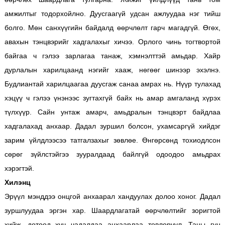
амжилтыг тодорхойлно. Дуусгаагүй удсан ажлуудаа нэг тийш
болго. Мөн санхүүгийн байдалд өөрчлөлт гарч магадгүй. Өгөх,
авахын тэнцвэрийг хадгалахыг хичээ. Орлого чинь тогтвортой
байгаа ч гэлээ зарлагаа танаж, хэмнэлттэй амьдар. Хайр
дурлалын харилцаанд нэгийг хааж, нөгөөг шинээр эхэлнэ.
Будлиантай харилцаагаа дуусгаж санаа амрах нь. Нүүр тулахад
хэцүү ч гэлээ үнэнээс зугтахгүй байх нь амар амгаланд хүрэх
түлхүүр. Сайн унтаж амарч, амьдралын тэнцвэрт байдлаа
хадгалахад анхаар. Дадал зуршил болсон, ухамсаргүй хийдэг
зарим үйлдлээсээ татгалзахыг зөвлөе. Өнгөрсөнд тохиодлсон
сөрөг зүйлстэйгээ зууралдаад байлгүй одоодоо амьдрах
хэрэгтэй.
Хилэнц
Эрүүл мэнддээ онцгой анхаарал хандуулах долоо хоног. Дадал
зуршлуудаа эргэн хар. Шаардлагатай өөрчлөлтийг зоригтой
хийж, дотоод хүч чадалдаа анхаарлаа төвлөрүүл. Таны гүн