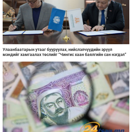
Улаанбаатарын утааг бууруулах, нийслэлчүүдийн эрүүл
мэндийг хамгаалах төслийг “Чингис хаан баялгийн сан нэгдэл”
ХХК-тай хамтран хэрэгжүүлнэ