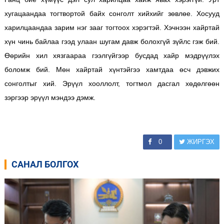
хугацаандаа тогтвортой байх сонголт хийхийг зөвлөе. Хосууд
харилцаандаа зарим нэг зааг тогтоох хэрэгтэй. Хэчнээн хайртай
хүн чинь байлаа гээд улаан шугам давж болохгүй зүйлс гэж бий.
Өөрийн хил хязгаараа гээлгүйгээр бусдад хайр мэдрүүлэх
боломж бий. Мөн хайртай хүнтэйгээ хамтдаа өсч дэвжих
сонголтыг хий. Эрүүл хооллолт, тогтмол дасгал хөдөлгөөн
зэргээр эрүүл мэндээ дэмж.
0
ЖИРГЭХ
САНАЛ БОЛГОХ