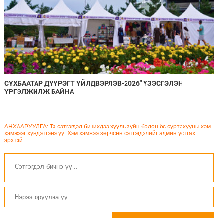
СҮХБААТАР ДҮҮРЭГТ ҮЙЛДВЭРЛЭВ-2026" ҮЗЭСГЭЛЭН
ҮРГЭЛЖИЛЖ БАЙНА
АНХААРУУЛГА: Та сэтгэгдэл бичихдээ хууль зүйн болон ёс суртахууны хэм
хэмжээг хүндэтгэнэ үү. Хэм хэмжээ зөрчсөн сэтгэгдэлийг админ устгах
эрхтэй.