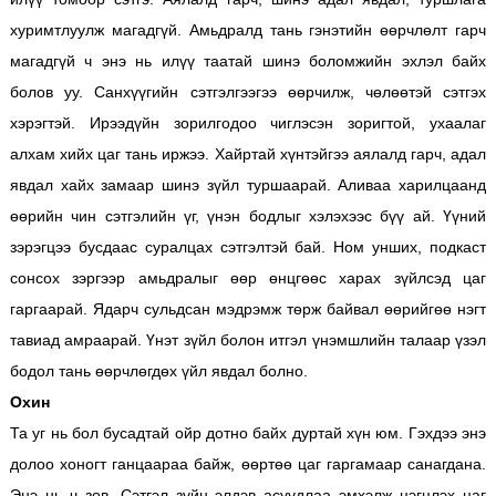
хуримтлуулж магадгүй. Амьдралд тань гэнэтийн өөрчлөлт гарч
магадгүй ч энэ нь илүү таатай шинэ боломжийн эхлэл байх
болов уу. Санхүүгийн сэтгэлгээгээ өөрчилж, чөлөөтэй сэтгэх
хэрэгтэй. Ирээдүйн зорилгодоо чиглэсэн зоригтой, ухаалаг
алхам хийх цаг тань иржээ. Хайртай хүнтэйгээ аялалд гарч, адал
явдал хайх замаар шинэ зүйл туршаарай. Аливаа харилцаанд
өөрийн чин сэтгэлийн үг, үнэн бодлыг хэлэхээс бүү ай. Үүний
зэрэгцээ бусдаас суралцах сэтгэлтэй бай. Ном унших, подкаст
сонсох зэргээр амьдралыг өөр өнцгөөс харах зүйлсэд цаг
гаргаарай. Ядарч сульдсан мэдрэмж төрж байвал өөрийгөө нэгт
тавиад амраарай. Үнэт зүйл болон итгэл үнэмшлийн талаар үзэл
бодол тань өөрчлөгдөх үйл явдал болно.
Охин
Та уг нь бол бусадтай ойр дотно байх дуртай хүн юм. Гэхдээ энэ
долоо хоногт ганцаараа байж, өөртөө цаг гаргамаар санагдана.
Энэ нь ч зөв. Сэтгэл зүйн элдэв асуудлаа эмхэлж цэгцлэх цаг