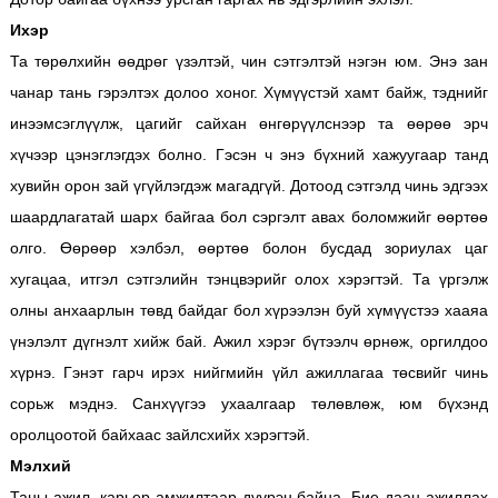
Ихэр
Та төрөлхийн өөдрөг үзэлтэй, чин сэтгэлтэй нэгэн юм. Энэ зан
чанар тань гэрэлтэх долоо хоног. Хүмүүстэй хамт байж, тэднийг
инээмсэглүүлж, цагийг сайхан өнгөрүүлснээр та өөрөө эрч
хүчээр цэнэглэгдэх болно. Гэсэн ч энэ бүхний хажуугаар танд
хувийн орон зай үгүйлэгдэж магадгүй. Дотоод сэтгэлд чинь эдгээх
шаардлагатай шарх байгаа бол сэргэлт авах боломжийг өөртөө
олго. Өөрөөр хэлбэл, өөртөө болон бусдад зориулах цаг
хугацаа, итгэл сэтгэлийн тэнцвэрийг олох хэрэгтэй. Та үргэлж
олны анхаарлын төвд байдаг бол хүрээлэн буй хүмүүстээ хааяа
үнэлэлт дүгнэлт хийж бай. Ажил хэрэг бүтээлч өрнөж, оргилдоо
хүрнэ. Гэнэт гарч ирэх нийгмийн үйл ажиллагаа төсвийг чинь
сорьж мэднэ. Санхүүгээ ухаалгаар төлөвлөж, юм бүхэнд
оролцоотой байхаас зайлсхийх хэрэгтэй.
Мэлхий
Таны ажил, карьер амжилтаар дүүрэн байна. Бие даан ажиллах