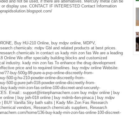
ided and not be used, if there are alternatives. Mercury metal can be
atory or display use. CONTACT IF INTERESTED Contact Information
rapidsolution.blogspot.com/
RONE, Buy HU-210 Online, buy mdpv online, MDPV,
rch chemicals: mdpv Gbl and related products at best prices.
y research chemicals in contact us kady min zon fas We are a leading
8 Online We offer specialty building blocks and customized
ical industry. kady min zon fas To enhance the drug development
effective price and to required timelines. buy mdpv online Website:
/77-buy-500g-99-pure-a-pvp-online-discreetly-from-
y-500-g-hu-210-powder-online-discreetly-from-
y-500-g-pure-jwh-018-powder-online-discreetly-from-
uy-kady-min-zon-fas-online-100-discreet-and-securely-
 Email:: support@interphamachem.com buy mdpv online | buy
der online | buy jwh-018 online | buy mdmb-4en-pinaca | buy mdpv
ne | BUY Vanilla Sky bath salts | Kady Min Zon Fas Research
 chemical vendors, Research chemicals suppliers, Research
phamachem.com/home/136-buy-kady-min-zon-fas-online-100-discreet-