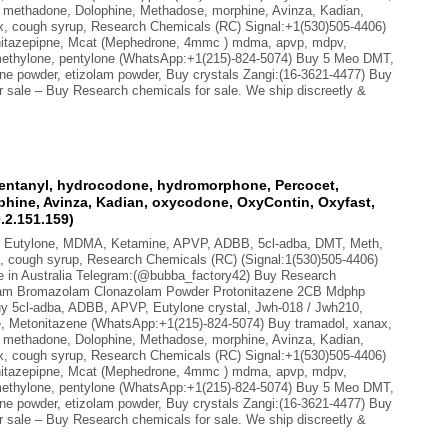
, methadone, Dolophine, Methadose, morphine, Avinza, Kadian,
x, cough syrup, Research Chemicals (RC) Signal:+1(530)505-4406)
nitazepipne, Mcat (Mephedrone, 4mmc ) mdma, apvp, mdpv,
ethylone, pentylone (WhatsApp:+1(215)-824-5074) Buy 5 Meo DMT,
ine powder, etizolam powder, Buy crystals Zangi:(16-3621-4477) Buy
sale – Buy Research chemicals for sale. We ship discreetly &
fentanyl, hydrocodone, hydromorphone, Percocet,
hine, Avinza, Kadian, oxycodone, OxyContin, Oxyfast,
.2.151.159)
B, Eutylone, MDMA, Ketamine, APVP, ADBB, 5cl-adba, DMT, Meth,
, cough syrup, Research Chemicals (RC) (Signal:1(530)505-4406)
in Australia Telegram:(@bubba_factory42) Buy Research
lam Bromazolam Clonazolam Powder Protonitazene 2CB Mdphp
uy 5cl-adba, ADBB, APVP, Eutylone crystal, Jwh-018 / Jwh210,
ne, Metonitazene (WhatsApp:+1(215)-824-5074) Buy tramadol, xanax,
, methadone, Dolophine, Methadose, morphine, Avinza, Kadian,
x, cough syrup, Research Chemicals (RC) Signal:+1(530)505-4406)
nitazepipne, Mcat (Mephedrone, 4mmc ) mdma, apvp, mdpv,
ethylone, pentylone (WhatsApp:+1(215)-824-5074) Buy 5 Meo DMT,
ine powder, etizolam powder, Buy crystals Zangi:(16-3621-4477) Buy
sale – Buy Research chemicals for sale. We ship discreetly &