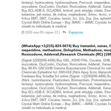
fentanyl, hydrocodone, hydromorphone, Percocet, meperidine
oxycodone, OxyContin, Oxyfast, Roxicodone, Adderrall, Xana
Buy 6CL-ADB A, 5CLADBA, bmkoil, pmk ethylgly cidate, Eto
ketamine, jwh series, bk mdma, mephedrone, 3mmc, 4cmc, m
4-Aco DMT, DMT, Cocaine, heroin, 2ci, 2cb, 2cp, 2ce, ephedr
Crystal Meth Online Europe – Buy 3MMC – 4MMC Crystals for 
stealth to individuals & medical
2026 оны 05 сарын 13
|
Хариулах
(WhatsApp:+1(215)-824-5074) Buy tramadol, xanax, 
meperidine, methadone, Dolophine, Methadose, morp
Roxicodone, Adderrall,Research Chemicals (RC) (190
(Signal:1(530)505-4406) Buy GBL, ADHD Pills, Cocaine, GH
oxycodone, OxyContin, Oxyfast, Roxicodone, Adderall, Xanax
Buy 99.9% GBL\GHB Gamma Butyrolactone Chemical for sale 
Chemicals Ephedrine hcl JWH-018 2fdck Apvp 3cmc Alprazo
Freebase Buy 5cladba 5cl online (Signal: +1(530)505-4406) B
2fdck, Isotonitazene, Fluetizolam, Bromazolam, Protonitaze
fentanyl, hydrocodone, hydromorphone, Percocet, meperidine
oxycodone, OxyContin, Oxyfast, Roxicodone, Adderrall, Xana
Buy 6CL-ADB A, 5CLADBA, bmkoil, pmk ethylgly cidate, Eto
ketamine, jwh series, bk mdma, mephedrone, 3mmc, 4cmc, m
4-Aco DMT, DMT, Cocaine, heroin, 2ci, 2cb, 2cp, 2ce, ephedr
Crystal Meth Online Europe – Buy 3MMC – 4MMC Crystals for 
stealth to individuals & medical