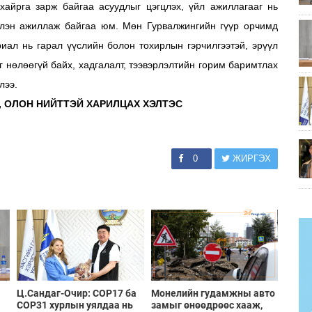
хайрга зарж байгаа асуудлыг цэгцлэх, үйл ажиллагааг нь
үүлэн ажиллаж байгаа юм. Мөн Гурвалжингийн гүүр орчимд
иал нь гарал үүслийн болон тохирлын гэрчилгээтэй, эрүүл
г нөлөөгүй байх, хадгалалт, тээвэрлэлтийн горим баримтлах
лээ.
, ОЛОН НИЙТТЭЙ ХАРИЛЦАХ ХЭЛТЭС
0
ЖИРГЭХ
Ц.Сандаг-Очир: COP17 ба
Монелийн гудамжны авто
COP31 хурлын уялдаа нь
замыг өнөөдрөөс хааж,