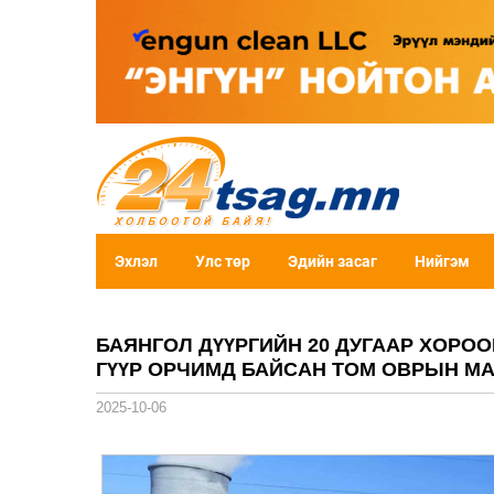
Эхлэл
Улс төр
Эдийн засаг
Нийгэм
БАЯНГОЛ ДҮҮРГИЙН 20 ДУГААР ХОРОО
ГҮҮР ОРЧИМД БАЙСАН ТОМ ОВРЫН М
2025-10-06