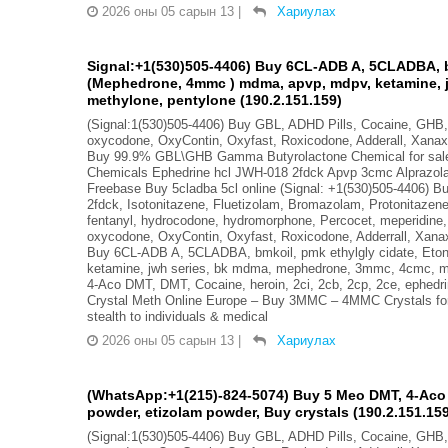
2026 оны 05 сарын 13
|
Хариулах
Signal:+1(530)505-4406) Buy 6CL-ADB A, 5CLADBA, bm
(Mephedrone, 4mmc ) mdma, apvp, mdpv, ketamine, 
methylone, pentylone (190.2.151.159)
(Signal:1(530)505-4406) Buy GBL, ADHD Pills, Cocaine, GH
oxycodone, OxyContin, Oxyfast, Roxicodone, Adderall, Xanax
Buy 99.9% GBL\GHB Gamma Butyrolactone Chemical for sale 
Chemicals Ephedrine hcl JWH-018 2fdck Apvp 3cmc Alprazo
Freebase Buy 5cladba 5cl online (Signal: +1(530)505-4406) B
2fdck, Isotonitazene, Fluetizolam, Bromazolam, Protonitaze
fentanyl, hydrocodone, hydromorphone, Percocet, meperidine
oxycodone, OxyContin, Oxyfast, Roxicodone, Adderrall, Xana
Buy 6CL-ADB A, 5CLADBA, bmkoil, pmk ethylgly cidate, Eto
ketamine, jwh series, bk mdma, mephedrone, 3mmc, 4cmc, m
4-Aco DMT, DMT, Cocaine, heroin, 2ci, 2cb, 2cp, 2ce, ephedr
Crystal Meth Online Europe – Buy 3MMC – 4MMC Crystals for 
stealth to individuals & medical
2026 оны 05 сарын 13
|
Хариулах
(WhatsApp:+1(215)-824-5074) Buy 5 Meo DMT, 4-Aco D
powder, etizolam powder, Buy crystals (190.2.151.15
(Signal:1(530)505-4406) Buy GBL, ADHD Pills, Cocaine, GH