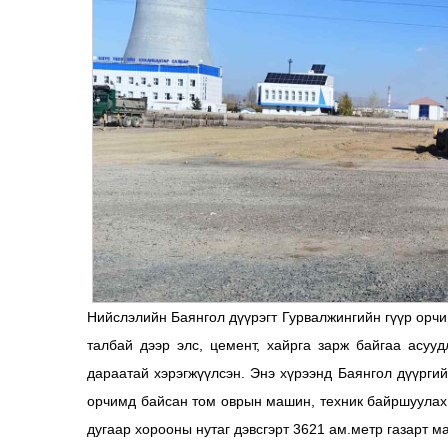
Нийслэлийн Баянгол дүүрэгт Гурвалжингийн гүүр орч
талбай дээр элс, цемент, хайрга зарж байгаа асууд
дараатай хэрэгжүүлсэн. Энэ хүрээнд Баянгол дүүргий
орчимд байсан том оврын машин, техник байршуулах
дугаар хорооны нутаг дэвсгэрт 3621 ам.метр газарт 