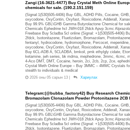
Zangi:(16-3621-4477) Buy Crystal Meth Online Euro
chemicals for sale. (190.2.151.159)
(Signal:1(530)505-4406) Buy GBL, ADHD Pills, Cocaine, GH
oxycodone, OxyContin, Oxyfast, Roxicodone, Adderall, Xanax
Buy 99.9% GBL\GHB Gamma Butyrolactone Chemical for sale 
Chemicals Ephedrine hcl JWH-018 2fdck Apvp 3cmc Alprazo
Freebase Buy 5cladba 5cl online (Signal: +1(530)505-4406) B
2fdck, Isotonitazene, Fluetizolam, Bromazolam, Protonitaze
fentanyl, hydrocodone, hydromorphone, Percocet, meperidine
oxycodone, OxyContin, Oxyfast, Roxicodone, Adderrall, Xana
Buy 6CL-ADB A, 5CLADBA, bmkoil, pmk ethylgly cidate, Eto
ketamine, jwh series, bk mdma, mephedrone, 3mmc, 4cmc, m
4-Aco DMT, DMT, Cocaine, heroin, 2ci, 2cb, 2cp, 2ce, ephedr
Crystal Meth Online Europe – Buy 3MMC – 4MMC Crystals for 
stealth to individuals & medical
2026 оны 05 сарын 13
|
Хариулах
Telegram:(@bubba_factory42) Buy Research Chemica
Bromazolam Clonazolam Powder Protonitazene 2CB M
(Signal:1(530)505-4406) Buy GBL, ADHD Pills, Cocaine, GH
oxycodone, OxyContin, Oxyfast, Roxicodone, Adderall, Xanax
Buy 99.9% GBL\GHB Gamma Butyrolactone Chemical for sale 
Chemicals Ephedrine hcl JWH-018 2fdck Apvp 3cmc Alprazo
Freebase Buy 5cladba 5cl online (Signal: +1(530)505-4406) B
2fdck, Isotonitazene, Fluetizolam, Bromazolam, Protonitaze