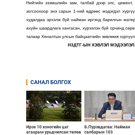
Нийтийн эзэмшлийн зам, талбай дээр элс, цемент, 
зогсоохоор энэ сарын 1-ний өдрөөс мэдэгдэл хүрг
худалдаа эрхэлж буй найман иргэнд барилгын матер
ахуйн шаардлага хангасан, хүрээлэн буй орчинд сөрө
талаар Хяналтын улсын байцаагчийн зөвлөмж хүргүүл
НЗДТГ-ЫН ХЭВЛЭЛ МЭДЭЭЛЭЛ
САНАЛ БОЛГОХ
Ирэх 10 хоногийн цаг
Б.Пүрэвдагва: Найман
агаарын урьдчилсан төлөв
салбарын 103