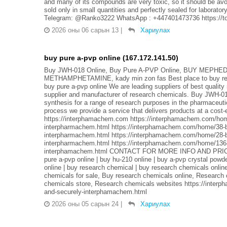
and many of its compounds are very toxic, so it should be avo
sold only in small quantities and perfectly sealed for labor
Telegram: @Ranko3222 WhatsApp : +447401473736 https://top
2026 оны 06 сарын 13
|
Хариулах
buy pure a-pvp online (167.172.141.50)
Buy JWH-018 Online, Buy Pure A-PVP Online, BUY MEPHED
METHAMPHETAMINE, kady min zon fas Best place to buy resea
buy pure a-pvp online We are leading suppliers of best qualit
supplier and manufacturer of research chemicals. Buy JWH-01
synthesis for a range of research purposes in the pharmaceut
process we provide a service that delivers products at a cost-
https://interphamachem.com https://interphamachem.com/home
interpharmachem.html https://interphamachem.com/home/38-bu
interpharmachem.html https://interphamachem.com/home/28-bu
interpharmachem.html https://interphamachem.com/home/136-b
interphamachem.html CONTACT FOR MORE INFO AND PRICES.
pure a-pvp online | buy hu-210 online | buy a-pvp crystal pow
online | buy research chemical | buy research chemicals onli
chemicals for sale, Buy research chemicals online, Research
chemicals store, Research chemicals websites https://inter
and-securely-interphamachem.html
2026 оны 05 сарын 24
|
Хариулах