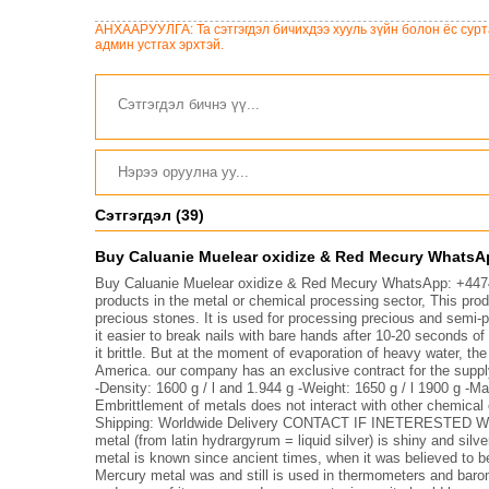
үйлчилгээний бүртгэлийг
цуцалснаар бизнес
АНХААРУУЛГА: Та сэтгэгдэл бичихдээ хууль зүйн болон ёс сурта
эрхлэхэд таатай нөхцөл
админ устгах эрхтэй.
бүрдэнэ
Сэтгэгдэл (39)
Buy Caluanie Muelear oxidize & Red Mecury WhatsAp
Buy Caluanie Muelear oxidize & Red Mecury WhatsApp: +447
products in the metal or chemical processing sector, This pro
precious stones. It is used for processing precious and semi-
it easier to break nails with bare hands after 10-20 seconds 
it brittle. But at the moment of evaporation of heavy water, th
America. our company has an exclusive contract for the suppl
-Density: 1600 g / l and 1.944 g -Weight: 1650 g / l 1900 g -Ma
Embrittlement of metals does not interact with other chemica
Shipping: Worldwide Delivery CONTACT IF INETERESTED We 
metal (from latin hydrargyrum = liquid silver) is shiny and silv
metal is known since ancient times, when it was believed to b
Mercury metal was and still is used in thermometers and barom