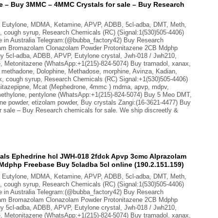
pe – Buy 3MMC – 4MMC Crystals for sale – Buy Research
B, Eutylone, MDMA, Ketamine, APVP, ADBB, 5cl-adba, DMT, Meth,
, cough syrup, Research Chemicals (RC) (Signal:1(530)505-4406)
in Australia Telegram:(@bubba_factory42) Buy Research
lam Bromazolam Clonazolam Powder Protonitazene 2CB Mdphp
uy 5cl-adba, ADBB, APVP, Eutylone crystal, Jwh-018 / Jwh210,
ne, Metonitazene (WhatsApp:+1(215)-824-5074) Buy tramadol, xanax,
, methadone, Dolophine, Methadose, morphine, Avinza, Kadian,
x, cough syrup, Research Chemicals (RC) Signal:+1(530)505-4406)
nitazepipne, Mcat (Mephedrone, 4mmc ) mdma, apvp, mdpv,
ethylone, pentylone (WhatsApp:+1(215)-824-5074) Buy 5 Meo DMT,
ine powder, etizolam powder, Buy crystals Zangi:(16-3621-4477) Buy
sale – Buy Research chemicals for sale. We ship discreetly &
ls Ephedrine hcl JWH-018 2fdck Apvp 3cmc Alprazolam
dphp Freebase Buy 5cladba 5cl online (190.2.151.159)
B, Eutylone, MDMA, Ketamine, APVP, ADBB, 5cl-adba, DMT, Meth,
, cough syrup, Research Chemicals (RC) (Signal:1(530)505-4406)
in Australia Telegram:(@bubba_factory42) Buy Research
lam Bromazolam Clonazolam Powder Protonitazene 2CB Mdphp
uy 5cl-adba, ADBB, APVP, Eutylone crystal, Jwh-018 / Jwh210,
ne, Metonitazene (WhatsApp:+1(215)-824-5074) Buy tramadol, xanax,