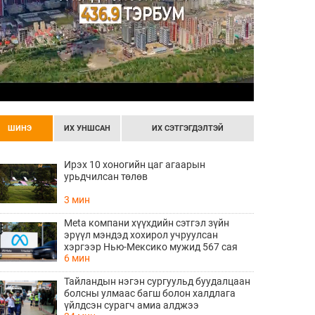
ШИНЭ
ИХ УНШСАН
ИХ СЭТГЭГДЭЛТЭЙ
Ирэх 10 хоногийн цаг агаарын
урьдчилсан төлөв
3 мин
Meta компани хүүхдийн сэтгэл зүйн
эрүүл мэндэд хохирол учруулсан
хэргээр Нью-Мексико мужид 567 сая
6 мин
доллар төлөхөөр болжээ
Тайландын нэгэн сургуульд буудалцаан
болсны улмаас багш болон халдлага
үйлдсэн сурагч амиа алджээ