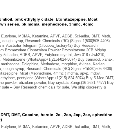
koil, pmk ethylgly cidate, Etonitazepipne, Mcat
jwh series, bk mdma, mephedrone, 3mmc, 4cmc,
B, Eutylone, MDMA, Ketamine, APVP, ADBB, 5cl-adba, DMT, Meth,
, cough syrup, Research Chemicals (RC) (Signal:1(530)505-4406)
in Australia Telegram:(@bubba_factory42) Buy Research
lam Bromazolam Clonazolam Powder Protonitazene 2CB Mdphp
uy 5cl-adba, ADBB, APVP, Eutylone crystal, Jwh-018 / Jwh210,
ne, Metonitazene (WhatsApp:+1(215)-824-5074) Buy tramadol, xanax,
, methadone, Dolophine, Methadose, morphine, Avinza, Kadian,
x, cough syrup, Research Chemicals (RC) Signal:+1(530)505-4406)
nitazepipne, Mcat (Mephedrone, 4mmc ) mdma, apvp, mdpv,
ethylone, pentylone (WhatsApp:+1(215)-824-5074) Buy 5 Meo DMT,
ine powder, etizolam powder, Buy crystals Zangi:(16-3621-4477) Buy
sale – Buy Research chemicals for sale. We ship discreetly &
MT, DMT, Cocaine, heroin, 2ci, 2cb, 2cp, 2ce, ephedrine
9)
B, Eutylone, MDMA, Ketamine, APVP, ADBB, 5cl-adba, DMT, Meth,