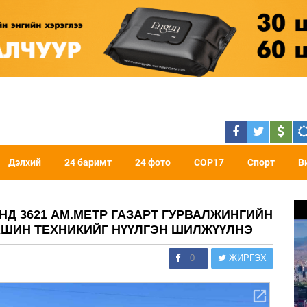
Дэлхий
24 баримт
24 фото
COP17
Спорт
В
НД 3621 АМ.МЕТР ГАЗАРТ ГУРВАЛЖИНГИЙН
АШИН ТЕХНИКИЙГ НҮҮЛГЭН ШИЛЖҮҮЛНЭ
0
ЖИРГЭХ