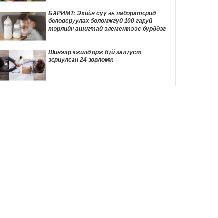
3 цаг 40 мин
БАРИМТ: Эхийн сүү нь лабораторид
боловсруулах боломжгүй 100 гаруй
Өнөөдөр хийгдэх цахилгаан засварын
төрлийн ашигтай элементээс бүрддэг
хуваарь
3 цаг 43 мин
Шинээр ажилд орж буй залууст
зориулсан 24 зөвлөмж
ӨНӨӨДӨР: “Чингис хааны тайлга
тахилга” сэдэвт эрдэм шинжилгээний
хурал болно
3 цаг 52 мин
Улаанбаатарт 30 градус дулаан байна
3 цаг 59 мин
Жинхэнэ амаргүй цаг үеийг нь Ерөнхий
сайд Н.Учрал туулж байна
20 цаг 47 мин
Энэ оны эхний хагас жилд авто бензин
505.2 мянган тонн, дизель түлш 956.7
мянган тонн импортолжээ
21 цаг 16 мин