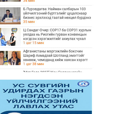
34 мин
Б.Пүрэвдагва: Найман салбарын 103
үйлчилгээний бүртгэлийг цуцалснаар
бизнес эрхлэхэд таатай нөхцөл бүрдэнэ
35 мин
Ц.Сандаг-Очир: COP17 ба COP31 хурлын
уялдаа нь Риогийн гурван конвенцын
нэгдсэн хэрэгжилтийг ахиулах чухал
1 цаг 15 мин
алхам болно
Афганистаны мэргэжлийн боксчин
Шариф Ахмадзай Шотланд эмэгтэйг
хөнөөж, чемоданд хийж хаясан хэрэгт
1 цаг 38 мин
буруутгагдаж байна
"Мет Гала 2027" Жон Галлианогийн
үзэсгэлэнгээр нээгдэх болсон нь
ТОМООХОН маргаан дагуулж эхлэв
1 цаг 49 мин
ДҮН ШИНЖИЛГЭЭ: Америк- Хятадын
эмзэг харилцаа
2 цаг 0 мин