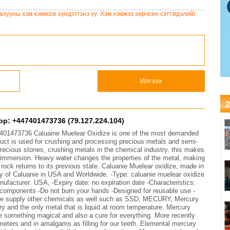
Риогийн гурван
засварлана
конвенцын нэгдсэн
хууны хэм хэмжээг хүндэтгэнэ үү. Хэм хэмжээ зөрчсөн сэтгэгдэлийг
хэрэгжилтийг ахиулах
чухал алхам болно
Илгээх
2
p: +447401473736 (79.127.224.104)
401473736 Caluaine Muelear Oxidize is one of the most demanded
duct is used for crushing and processing precious metals and semi-
precious stones, crushing metals in the chemical industry. this makes
of immersion. Heavy water changes the properties of the metal, making
e rock returns to its previous state. Caluanie Muelear oxidize, made in
y of Caluanie in USA and Worldwide. -Type: caluanie muelear oxidize
nufacturer: USA, -Expiry date: no expiration date -Characteristics:
l components -Do not burn your hands -Designed for reusable use -
supply other chemicals as well such as SSD, MECURY, Mercury
ery and the only metal that is liquid at room temperature. Mercury
e something magical and also a cure for everything. More recently
eters and in amalgams as filling for our teeth. Elemental mercury