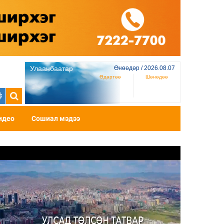
Улаанбаатар
Өнөөдөр / 2026.08.07
Өдөртөө
Шөнөдөө
идео
Сошиал мэдээ