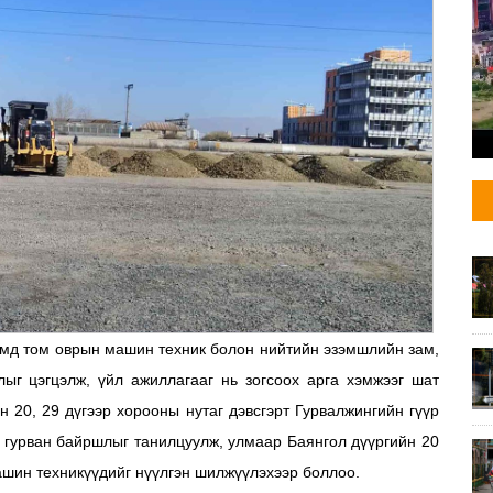
имд том оврын машин техник болон нийтийн эзэмшлийн зам,
лыг цэгцэлж, үйл ажиллагааг нь зогсоох арга хэмжээг шат
н 20, 29 дүгээр хорооны нутаг дэвсгэрт Гурвалжингийн гүүр
 гурван байршлыг танилцуулж, улмаар Баянгол дүүргийн 20
машин техникүүдийг нүүлгэн шилжүүлэхээр боллоо.