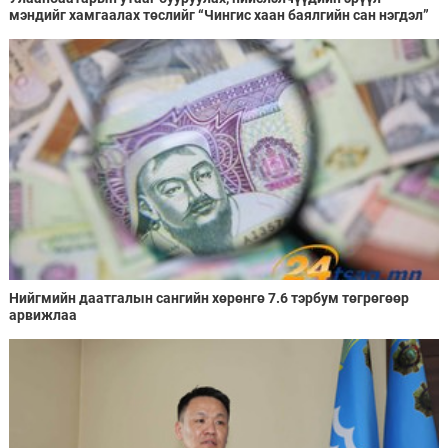
мэндийг хамгаалах төслийг “Чингис хаан баялгийн сан нэгдэл”
ХХК-тай хамтран хэрэгжүүлнэ
Нийгмийн даатгалын сангийн хөрөнгө 7.6 тэрбум төгрөгөөр
арвижлаа