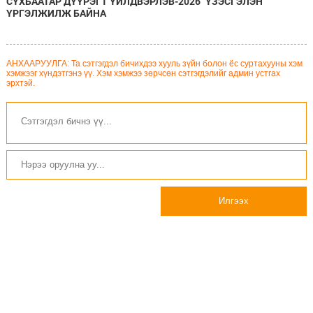
СҮХБААТАР ДҮҮРЭГТ ҮЙЛДВЭРЛЭВ-2026" ҮЗЭСГЭЛЭН
ҮРГЭЛЖИЛЖ БАЙНА
АНХААРУУЛГА: Та сэтгэгдэл бичихдээ хууль зүйн болон ёс суртахууны хэм
хэмжээг хүндэтгэнэ үү. Хэм хэмжээ зөрчсөн сэтгэгдэлийг админ устгах
эрхтэй.
Илгээх