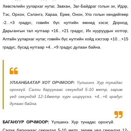
Хөвсгөлийн уулархаг нутаг, Завхан, Заг-Байдраг голын эх, Идэр,
Тэс, Орхон, Сэлэнгэ, Хараа, Ерөө, Онон, Улз голын хөндийгөөр
-2...+3 градус, говийн бүс нутгийн өмнөд хэсэг, Дорнод,
Дарьгангын тал нутгаар +16...+21 градус, Их нууруудын хотгор,
Алтайн уулархаг нутаг, говийн бүс нутгийн хойд хэсгээр +10…+15
градус, бусад нутгаар +4...+9 градус дулаан байна.
УЛААНБААТАР ХОТ ОРЧМООР:
Үүлшинэ. Хур тунадас
орохгүй. Салхи баруунаас секундэд 5-10 метр, зарим
үед секундэд 12-14метр хүрч ширүүснэ. +4...+6 градус
дулаан байна.
БАГАНУУР ОРЧМООР:
Үүлшинэ. Хур тунадас орохгүй.
Салхи баруунаас секундэд 5-10 метр, зарим үед секундэд 12-