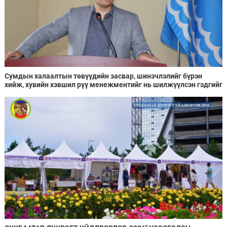
Сумдын халаалтын төвүүдийн засвар, шинэчлэлийг бүрэн
хийж, хувийн хэвшил рүү менежментийг нь шилжүүлсэн гэдгийг
онцоллоо