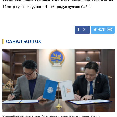
14метр хүрч ширүүснэ. +4...+6 градус дулаан байна.
0
ЖИРГЭХ
САНАЛ БОЛГОХ
Улаанбаатарын утааг бууруулах, нийслэлчүүдийн эрүүл