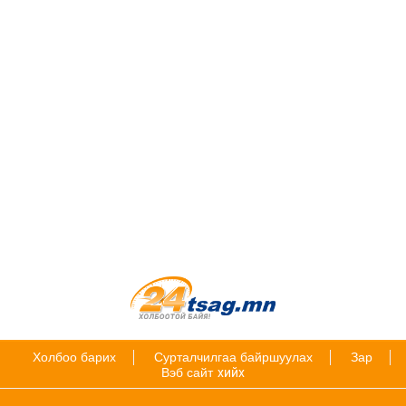
Холбоо барих
Сурталчилгаа байршуулах
Зар
Вэб сайт
хийх