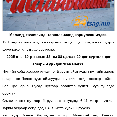
Малчид, тээвэрчид, тариаланчдад зориулсан мэдээ:
12,13-нд нутгийн хойд хэсгээр нойтон цас, цас орж, явган шуурга
шуурч,ихэнх нутгаар сэрүүснэ.
2025 оны 10-р сарын 12-ны 08 цагаас 20 цаг хүртэлх цаг
агаарын урьдчилсан мэдээ:
Нутгийн хойд хэсгээр үүлшинэ. Баруун аймгуудын нутгийн зарим
газар, төв болон зүүн аймгуудын нутгийн хойд хэсгээр нойтон
цас, цас орно. Бусад нутгаар багавтар үүлтэй, хур тунадас
орохгүй.
Салхи ихэнх нутгаар баруунаас секундэд 6-11 метр, нутгийн
зарим газраар секундэд 13-15 метр хүрч ширүүснэ.
Увс нуур болон Дархадын хотгор, Монгол-Алтай, Хангай,