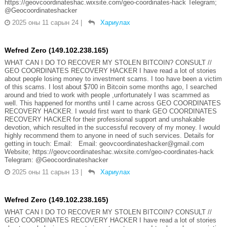
https://geovcoordinateshac.wixsite.com/geo-coordinates-hack Telegram;
@Geocoordinateshacker
2025 оны 11 сарын 24
|
Хариулах
Wefred Zero (149.102.238.165)
WHAT CAN I DO TO RECOVER MY STOLEN BITCOIN? CONSULT //
GEO COORDINATES RECOVERY HACKER I have read a lot of stories
about people losing money to investment scams. I too have been a victim
of this scams. I lost about $700 in Bitcoin some months ago, I searched
around and tried to work with people ,unfortunately I was scammed as
well. This happened for months until I came across GEO COORDINATES
RECOVERY HACKER. I would first want to thank GEO COORDINATES
RECOVERY HACKER for their professional support and unshakable
devotion, which resulted in the successful recovery of my money. I would
highly recommend them to anyone in need of such services. Details for
getting in touch: Email: Email: geovcoordinateshacker@gmail.com
Website; https://geovcoordinateshac.wixsite.com/geo-coordinates-hack
Telegram: @Geocoordinateshacker
2025 оны 11 сарын 13
|
Хариулах
Wefred Zero (149.102.238.165)
WHAT CAN I DO TO RECOVER MY STOLEN BITCOIN? CONSULT //
GEO COORDINATES RECOVERY HACKER I have read a lot of stories