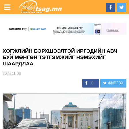
ХӨГЖЛИЙН БЭРХШЭЭЛТЭЙ ИРГЭДИЙН АВЧ
БУЙ МӨНГӨН ТЭТГЭМЖИЙГ НЭМЭХИЙГ
ШААРДЛАА
2025-11-06
0
ЖИРГЭХ