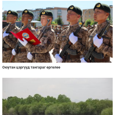
Оюутан цэргүүд тангараг өргөлөө