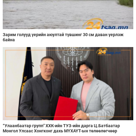
Зарим голууд үерийн аюултай түвшинг 30 см даван үерлэж
байна
“Улаанбаатар групп" ХХК-ийн ТУЗ-ийн дарга Ц.Батбаатар
Монгол Улсаас Хонгконг дахь МҮХАҮТ-ын төлөөлөгчөөр
ажиллахаар болжээ