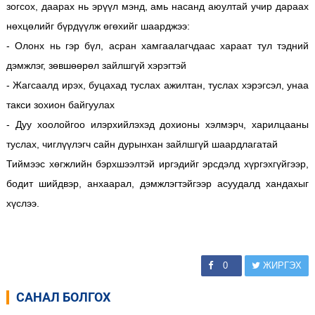
зогсох, даарах нь эрүүл мэнд, амь насанд аюултай учир дараах
нөхцөлийг бүрдүүлж өгөхийг шаарджээ:
- Олонх нь гэр бүл, асран хамгаалагчдаас хараат тул тэдний
дэмжлэг, зөвшөөрөл зайлшгүй хэрэгтэй
- Жагсаалд ирэх, буцахад туслах ажилтан, туслах хэрэгсэл, унаа
такси зохион байгуулах
- Дуу хоолойгоо илэрхийлэхэд дохионы хэлмэрч, харилцааны
туслах, чиглүүлэгч сайн дурынхан зайлшгүй шаардлагатай
Тиймээс хөгжлийн бэрхшээлтэй иргэдийг эрсдэлд хүргэхгүйгээр,
бодит шийдвэр, анхаарал, дэмжлэгтэйгээр асуудалд хандахыг
хүслээ.
0
ЖИРГЭХ
САНАЛ БОЛГОХ