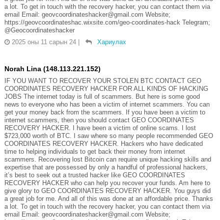
a lot. To get in touch with the recovery hacker, you can contact them via
email Email: geovcoordinateshacker@gmail.com Website;
https://geovcoordinateshac.wixsite.com/geo-coordinates-hack Telegram;
@Geocoordinateshacker
2025 оны 11 сарын 24
|
Хариулах
Norah Lina (148.113.221.152)
IF YOU WANT TO RECOVER YOUR STOLEN BTC CONTACT GEO
COORDINATES RECOVERY HACKER FOR ALL KINDS OF HACKING
JOBS The internet today is full of scammers. But here is some good
news to everyone who has been a victim of internet scammers. You can
get your money back from the scammers. If you have been a victim to
internet scammers, then you should contact GEO COORDINATES
RECOVERY HACKER. I have been a victim of online scams. I lost
$723,000 worth of BTC. I saw where so many people recommended GEO
COORDINATES RECOVERY HACKER. Hackers who have dedicated
time to helping individuals to get back their money from internet
scammers. Recovering lost Bitcoin can require unique hacking skills and
expertise that are possessed by only a handful of professional hackers,
it’s best to seek out a trusted hacker like GEO COORDINATES
RECOVERY HACKER who can help you recover your funds. Am here to
give glory to GEO COORDINATES RECOVERY HACKER. You guys did
a great job for me. And all of this was done at an affordable price. Thanks
a lot. To get in touch with the recovery hacker, you can contact them via
email Email: geovcoordinateshacker@gmail.com Website;