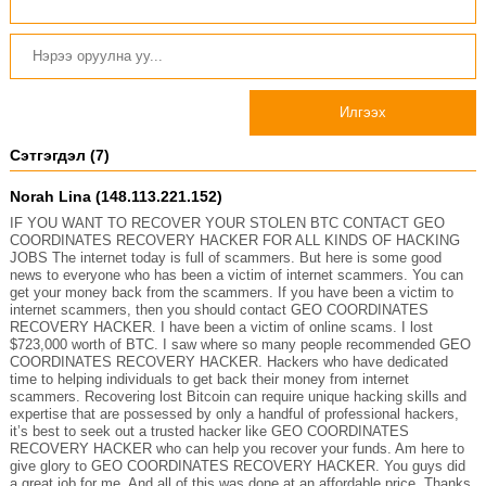
Илгээх
Сэтгэгдэл (7)
Norah Lina (148.113.221.152)
IF YOU WANT TO RECOVER YOUR STOLEN BTC CONTACT GEO
COORDINATES RECOVERY HACKER FOR ALL KINDS OF HACKING
JOBS The internet today is full of scammers. But here is some good
news to everyone who has been a victim of internet scammers. You can
get your money back from the scammers. If you have been a victim to
internet scammers, then you should contact GEO COORDINATES
RECOVERY HACKER. I have been a victim of online scams. I lost
$723,000 worth of BTC. I saw where so many people recommended GEO
COORDINATES RECOVERY HACKER. Hackers who have dedicated
time to helping individuals to get back their money from internet
scammers. Recovering lost Bitcoin can require unique hacking skills and
expertise that are possessed by only a handful of professional hackers,
it’s best to seek out a trusted hacker like GEO COORDINATES
RECOVERY HACKER who can help you recover your funds. Am here to
give glory to GEO COORDINATES RECOVERY HACKER. You guys did
a great job for me. And all of this was done at an affordable price. Thanks