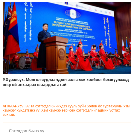
У.Хүрэлсүх: Монгол судлаачдын залгамж холбоог бэхжүүлэхэд
онцгой анхаарах шаардлагатай
АНХААРУУЛГА: Та сэтгэгдэл бичихдээ хууль зүйн болон ёс суртахууны хэм
хэмжээг хүндэтгэнэ үү. Хэм хэмжээ зөрчсөн сэтгэгдэлийг админ устгах
эрхтэй.