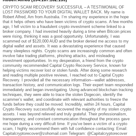
CRYPTO SCAM RECOVERY SUCCESSFUL – A TESTIMONIAL OF
LOST PASSWORD TO YOUR DIGITAL WALLET BACK. My name is
Robert Alfred, Am from Australia. I’m sharing my experience in the hope
that it helps others who have been victims of crypto scams. A few months
ago, I fell victim to a fraudulent crypto investment scheme linked to a
broker company. I had invested heavily during a time when Bitcoin prices
were rising, thinking it was a good opportunity. Unfortunately, I was
scammed out of $120,000 AUD and the broker denied me access to my
digital wallet and assets. It was a devastating experience that caused
many sleepless nights. Crypto scams are increasingly common and often
involve fake trading platforms, phishing attacks, and misleading
investment opportunities. In my desperation, a friend from the crypto
community recommended Capital Crypto Recovery Service, known for
helping victims recover lost or stolen funds. After doing some research
and reading multiple positive reviews, I reached out to Capital Crypto
Recovery. I provided all the necessary information—wallet addresses,
transaction history, and communication logs. Their expert team responded
immediately and began investigating. Using advanced blockchain tracking
techniques, they were able to trace the stolen Dogecoin, identify the
scammer’s wallet, and coordinate with relevant authorities to freeze the
funds before they could be moved. Incredibly, within 24 hours, Capital
Crypto Recovery successfully recovered the majority of my stolen crypto
assets. I was beyond relieved and truly grateful. Their professionalism,
transparency, and constant communication throughout the process gave
me hope during a very difficult time. If you’ve been a victim of a crypto
scam, I highly recommend them with full confidence contacting: Email:
Capitalcryptorecover@zohomail.com Telegram: @Capitalcryptorecover