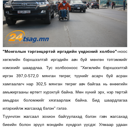
"Монголын тэргэнцэртэй иргэдийн үндэсний холбоо"-
ноос
хөгжлийн бэрхшээлтэй иргэдийн авч буй мөнгөн тэтгэмжийг
нэмэхийг шаардлаа. Тус холбооноос "Хөгжлийн бэрхшээлтэй
иргэн 397,0-572,0 мянган төгрөг, түүнийг асарч буй асран
хамгаалагч нар 302,5 мянган төгрөг авч байгаа нь өнөөгийн
амьжиргааны өртөгт хүрэхгүй байна. Мөн хүний эрх, нэр төртэй
амьдрах боломжийг хязгаарлаж байна. Бид шаардлагаа
илэрхийлж жагсахад бэлэн" гэлээ.
Түүнчлэн жагсаал зохион байгуулахад бэлэн гэвч жагсахад
биеийн болон эрүүл мэндийн хүндрэл үүсдэг. Улмаар удаан