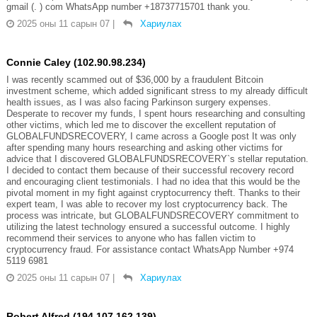
gmail (. ) com WhatsApp number +18737715701 thank you.
2025 оны 11 сарын 07
|
Хариулах
Connie Caley (102.90.98.234)
I was recently scammed out of $36,000 by a fraudulent Bitcoin
investment scheme, which added significant stress to my already difficult
health issues, as I was also facing Parkinson surgery expenses.
Desperate to recover my funds, I spent hours researching and consulting
other victims, which led me to discover the excellent reputation of
GLOBALFUNDSRECOVERY, I came across a Google post It was only
after spending many hours researching and asking other victims for
advice that I discovered GLOBALFUNDSRECOVERY`s stellar reputation.
I decided to contact them because of their successful recovery record
and encouraging client testimonials. I had no idea that this would be the
pivotal moment in my fight against cryptocurrency theft. Thanks to their
expert team, I was able to recover my lost cryptocurrency back. The
process was intricate, but GLOBALFUNDSRECOVERY commitment to
utilizing the latest technology ensured a successful outcome. I highly
recommend their services to anyone who has fallen victim to
cryptocurrency fraud. For assistance contact WhatsApp Number +974
5119 6981
2025 оны 11 сарын 07
|
Хариулах
Robert Alfred (194.107.162.139)