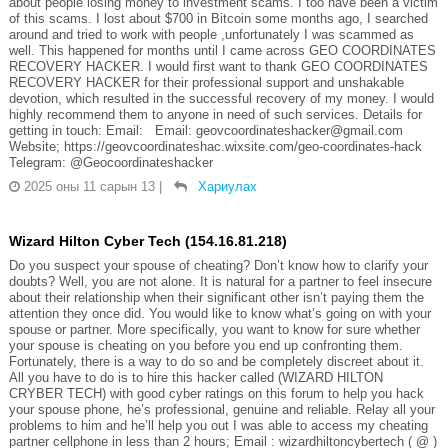
about people losing money to investment scams. I too have been a victim
of this scams. I lost about $700 in Bitcoin some months ago, I searched
around and tried to work with people ,unfortunately I was scammed as
well. This happened for months until I came across GEO COORDINATES
RECOVERY HACKER. I would first want to thank GEO COORDINATES
RECOVERY HACKER for their professional support and unshakable
devotion, which resulted in the successful recovery of my money. I would
highly recommend them to anyone in need of such services. Details for
getting in touch: Email: Email: geovcoordinateshacker@gmail.com
Website; https://geovcoordinateshac.wixsite.com/geo-coordinates-hack
Telegram: @Geocoordinateshacker
2025 оны 11 сарын 13
|
Хариулах
Wizard Hilton Cyber Tech (154.16.81.218)
Do you suspect your spouse of cheating? Don’t know how to clarify your
doubts? Well, you are not alone. It is natural for a partner to feel insecure
about their relationship when their significant other isn’t paying them the
attention they once did. You would like to know what’s going on with your
spouse or partner. More specifically, you want to know for sure whether
your spouse is cheating on you before you end up confronting them.
Fortunately, there is a way to do so and be completely discreet about it.
All you have to do is to hire this hacker called (WIZARD HILTON
CRYBER TECH) with good cyber ratings on this forum to help you hack
your spouse phone, he’s professional, genuine and reliable. Relay all your
problems to him and he’ll help you out I was able to access my cheating
partner cellphone in less than 2 hours; Email : wizardhiltoncybertech ( @ )