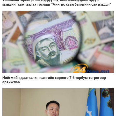
мэндийг хамгаалах төслийг “Чингис хаан баялгийн сан нэгдэл”
ХХК-тай хамтран хэрэгжүүлнэ
Нийгмийн даатгалын сангийн хөрөнгө 7.6 тэрбум төгрөгөөр
арвижлаа