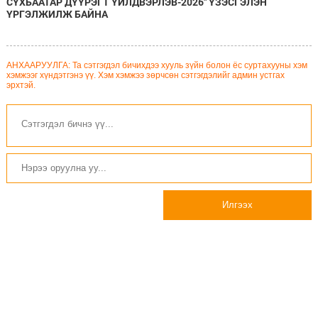
СҮХБААТАР ДҮҮРЭГТ ҮЙЛДВЭРЛЭВ-2026" ҮЗЭСГЭЛЭН
ҮРГЭЛЖИЛЖ БАЙНА
АНХААРУУЛГА: Та сэтгэгдэл бичихдээ хууль зүйн болон ёс суртахууны хэм
хэмжээг хүндэтгэнэ үү. Хэм хэмжээ зөрчсөн сэтгэгдэлийг админ устгах
эрхтэй.
Илгээх