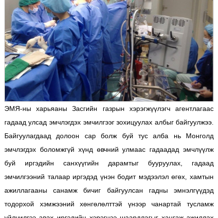
ЭМЯ-ны харьяаны Засгийн газрын хэрэгжүүлэгч агентлагаас
гадаад улсад эмчлэгдэх эмчилгээг зохицуулах албыг байгуулжээ.
Байгуулагдаад долоон сар болж буй тус алба нь Монголд
эмчлэгдэх боломжгүй хүнд өвчний улмаас гадаадад эмчлүүлж
буй иргэдийн санхүүгийн дарамтыг бууруулах, гадаад
эмчилгээний талаар иргэдэд үнэн бодит мэдээлэл өгөх, хамтын
ажиллагааны санамж бичиг байгуулсан гадны эмнэлгүүдэд
тодорхой хэмжээний хөнгөлөлттэй үнээр чанартай тусламж
үйлчилгээ авах иргэдийн хэрэгцээ шаардлагыг хангаж ажиллах