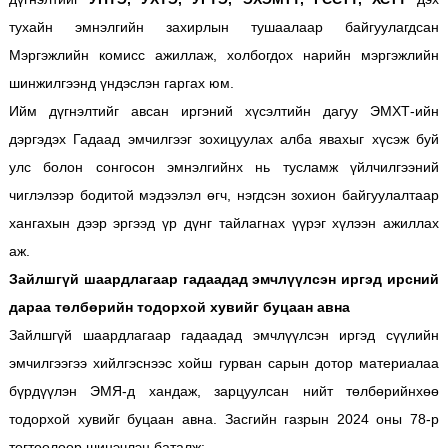
тухайн эмнэлгийн захирлын тушаалаар байгуулагдсан
Мэргэжлийн комисс ажиллаж, холбогдох нарийн мэргэжлийн
шинжилгээнд үндэслэн гаргах юм.
Ийм дүгнэлтийг авсан иргэний хүсэлтийн дагуу ЭМХТ-ийн
дэргэдэх Гадаад эмчилгээг зохицуулах алба явахыг хүсэж буй
улс болон сонгосон эмнэлгийнх нь тусламж үйлчилгээний
чиглэлээр бодитой мэдээлэл өгч, нэгдсэн зохион байгуулалтаар
хангахын дээр эргээд үр дүнг тайлагнах үүрэг хүлээн ажиллах
аж.
Зайлшгүй шаардлагаар гадаадад эмчлүүлсэн иргэд ирсний
дараа төлбөрийн тодорхой хувийг буцаан авна
Зайлшгүй шаардлагаар гадаадад эмчлүүлсэн иргэд сүүлийн
эмчилгээгээ хийлгэснээс хойш гурван сарын дотор материалаа
бүрдүүлэн ЭМЯ-д хандаж, зарцуулсан нийт төлбөрийнхөө
тодорхой хувийг буцаан авна. Засгийн газрын 2024 оны 78-р
тогтоолоор шинэчлэн баталж: