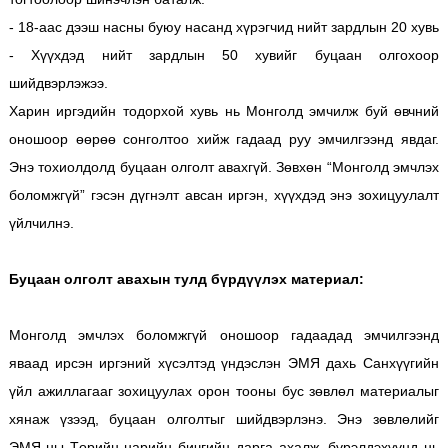
- 18-аас дээш насны буюу насанд хүрэгчид нийт зардлын 20 хувь
- Хүүхдэд нийт зардлын 50 хувийг буцаан олгохоор
шийдвэрлэжээ.
Харин иргэдийн тодорхой хувь нь Монголд эмчилж буй өвчний
оношоор өөрөө сонголтоо хийж гадаад руу эмчилгээнд явдаг.
Энэ тохиолдолд буцаан олголт авахгүй. Зөвхөн “Монголд эмчлэх
боломжгүй” гэсэн дүгнэлт авсан иргэн, хүүхдэд энэ зохицуулалт
үйлчилнэ.
Буцаан олголт авахын тулд бүрдүүлэх материал:
Монголд эмчлэх боломжгүй оношоор гадаадад эмчилгээнд
яваад ирсэн иргэний хүсэлтэд үндэслэн ЭМЯ дахь Санхүүгийн
үйл ажиллагааг зохицуулах орон тооны бус зөвлөл материалыг
хянаж үзээд, буцаан олголтыг шийдвэрлэнэ. Энэ зөвлөлийг
ЭМЯ-ны Төрийн нарийн бичгийн дарга ахалж, бүрэлдэхүүнд нь