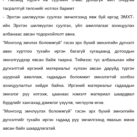
тасралтгүй төлснийг нотлох баримт
- Эрхтэн шилжүүлэн суулгах эмчилгээнд явж буй иргэд ЭМХТ-
ийн Эрхтэн шилжүүлэн суулгах, үйл ажиллагааг зохицуулах
албанаас авсан тодорхойлолт авна.
“Монголд эмчлэх боломжгүй” гэсэн эрх бүхий эмнэлгийн дүгнэлт
авах хүртлээ тухайн иргэн багагүй хугацаанд дотоодын
эмнэлгүүдээр явсан байж таарна. Тиймээс тус албаныхан ийм
дүгнэлттэй иргэний материалыг хүлээн авсан даруйд түргэн
шуурхай ажиллаж, гадаадын боломжит эмнэлэгтэй холбох
зохицуулалтыг хийдэг байна. Иргэний материалыг гадаадын
эмнэлэг рүү илгээж, цаанаас нэмэлт материал шаардвал
бүрдлийг хангахад дэмжлэг үзүүлж, чиглүүлж өгнө.
“Монголд эмчлүүлэх боломжгүй” гэсэн эрх бүхий эмнэлгийн
дүгнэлтийг тухайн иргэн гадаад руу эмчилгээнд явахын өмнө
авсан байх шаардлагатай.