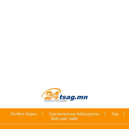
Холбоо барих
Сурталчилгаа байршуулах
Зар
Вэб сайт
хийх