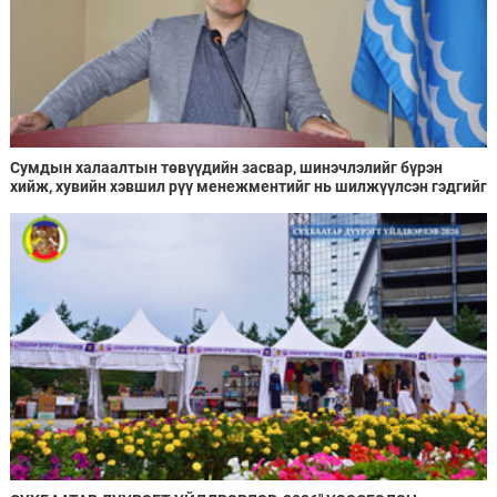
Сумдын халаалтын төвүүдийн засвар, шинэчлэлийг бүрэн
хийж, хувийн хэвшил рүү менежментийг нь шилжүүлсэн гэдгийг
онцоллоо