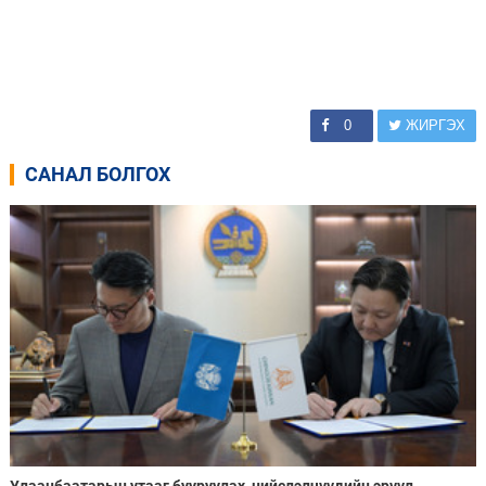
0
ЖИРГЭХ
САНАЛ БОЛГОХ
Улаанбаатарын утааг бууруулах, нийслэлчүүдийн эрүүл