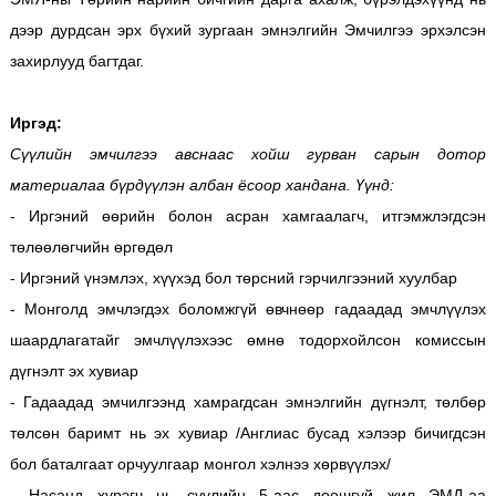
дээр дурдсан эрх бүхий зургаан эмнэлгийн Эмчилгээ эрхэлсэн
захирлууд багтдаг.
Иргэд:
Сүүлийн эмчилгээ авснаас хойш гурван сарын дотор
материалаа бүрдүүлэн албан ёсоор хандана. Үүнд:
- Иргэний өөрийн болон асран хамгаалагч, итгэмжлэгдсэн
төлөөлөгчийн өргөдөл
- Иргэний үнэмлэх, хүүхэд бол төрсний гэрчилгээний хуулбар
- Монголд эмчлэгдэх боломжгүй өвчнөөр гадаадад эмчлүүлэх
шаардлагатайг эмчлүүлэхээс өмнө тодорхойлсон комиссын
дүгнэлт эх хувиар
- Гадаадад эмчилгээнд хамрагдсан эмнэлгийн дүгнэлт, төлбөр
төлсөн баримт нь эх хувиар /Англиас бусад хэлээр бичигдсэн
бол баталгаат орчуулгаар монгол хэлнээ хөрвүүлэх/
- Насанд хүрэгч нь сүүлийн 5-аас доошгүй жил ЭМД-аа