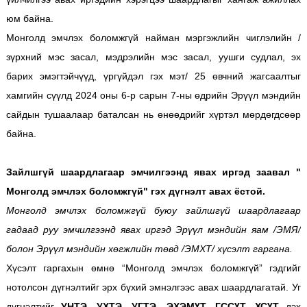
юм байна.
Монголд эмчлэх боломжгүй найман мэргэжлийн чиглэлийн /
зүрхний мэс засал, мэдрэлийн мэс засал, уушги судлал, эх
барих эмэгтэйчүүд, үргүйдэл гэх мэт/ 25 өвчний жагсаалтыг
хамгийн сүүлд 2024 оны 6-р сарын 7-ны өдрийн Эрүүл мэндийн
сайдын тушаалаар баталсан нь өнөөдрийг хүртэл мөрдөгдсөөр
байна.
Зайлшгүй шаардлагаар эмчилгээнд явах иргэд заавал "
Монголд эмчлэх боломжгүй" гэх дүгнэлт авах ёстой.
Монголд эмчлэх боломжгүй буюу зайлшгүй шаардлагаар
гадаад руу эмчилгээнд явах иргэд Эрүүл мэндийн яам /ЭМЯ/
болон Эрүүл мэндийн хөгжлийн төвд /ЭМХТ/ хүсэлт гаргана.
Хүсэлт гаргахын өмнө “Монголд эмчлэх боломжгүй” гэдгийг
нотолсон дүгнэлтийг эрх бүхий эмнэлгээс авах шаардлагатай. Уг
дүгнэлтийг
УНТЭ, УХТЭ, УГТЭ, ЭХЭМҮТ, ГССҮТ, ХСҮТ
дэх