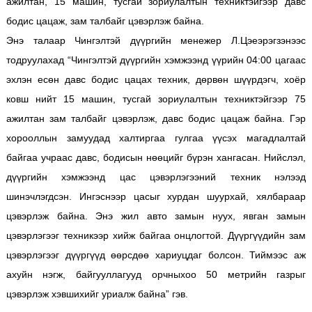
ажилтан, 15 машин, тусгай зориулалтын техниктэйгээр давс
бодис цацаж, зам талбайг цэвэрлэж байна.
Энэ талаар Чингэлтэй дүүргийн менежер Л.Цэеэрэгзэнээс
тодруулахад “Чингэлтэй дүүргийн хэмжээнд үүрийн 04:00 цагаас
эхлэн есөн давс бодис цацах техник, дөрвөн шүүрдэгч, хоёр
ковш нийт 15 машин, тусгай зориулалтын техниктэйгээр 75
ажилтан зам талбайг цэвэрлэж, давс бодис цацаж байна. Гэр
хорооллын замуудад халтиргаа гулгаа үүсэх магадлалтай
байгаа учраас давс, бодисын нөөцийг бүрэн хангасан. Нийслэл,
дүүргийн хэмжээнд цас цэвэрлэгээний техник нэлээд
шинэчлэгдсэн. Ингэснээр цасыг хурдан шуурхай, хялбараар
цэвэрлэж байна. Энэ жил авто замын нуух, явган замын
цэвэрлэгээг техникээр хийж байгаа онцлогтой. Дүүргүүдийн зам
цэвэрлэгээг дүүргүүд өөрсдөө хариуцдаг болсон. Тиймээс аж
ахуйн нэгж, байгууллагууд орчныхоо 50 метрийн газрыг
цэвэрлэж хэвшихийг уриалж байна” гэв.