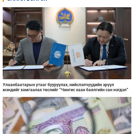
Улаанбаатарын утааг бууруулах, нийслэлчүүдийн эрүүл
мэндийг хамгаалах төслийг “Чингис хаан баялгийн сан нэгдэл”
ХХК-тай хамтран хэрэгжүүлнэ