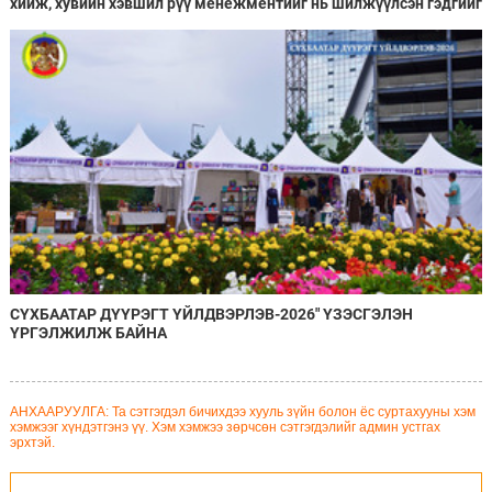
хийж, хувийн хэвшил рүү менежментийг нь шилжүүлсэн гэдгийг
онцоллоо
СҮХБААТАР ДҮҮРЭГТ ҮЙЛДВЭРЛЭВ-2026" ҮЗЭСГЭЛЭН
ҮРГЭЛЖИЛЖ БАЙНА
АНХААРУУЛГА: Та сэтгэгдэл бичихдээ хууль зүйн болон ёс суртахууны хэм
хэмжээг хүндэтгэнэ үү. Хэм хэмжээ зөрчсөн сэтгэгдэлийг админ устгах
эрхтэй.