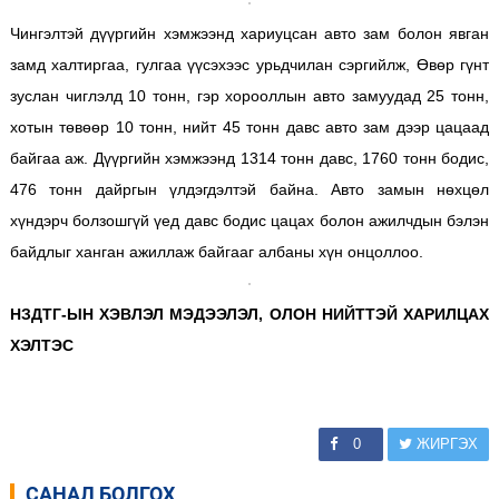
Чингэлтэй дүүргийн хэмжээнд хариуцсан авто зам болон явган
замд халтиргаа, гулгаа үүсэхээс урьдчилан сэргийлж, Өвөр гүнт
зуслан чиглэлд 10 тонн, гэр хорооллын авто замуудад 25 тонн,
хотын төвөөр 10 тонн, нийт 45 тонн давс авто зам дээр цацаад
байгаа аж. Дүүргийн хэмжээнд 1314 тонн давс, 1760 тонн бодис,
476 тонн дайргын үлдэгдэлтэй байна. Авто замын нөхцөл
хүндэрч болзошгүй үед давс бодис цацах болон ажилчдын бэлэн
байдлыг ханган ажиллаж байгааг албаны хүн онцоллоо.
НЗДТГ-ЫН ХЭВЛЭЛ МЭДЭЭЛЭЛ, ОЛОН НИЙТТЭЙ ХАРИЛЦАХ
ХЭЛТЭС
0
ЖИРГЭХ
САНАЛ БОЛГОХ