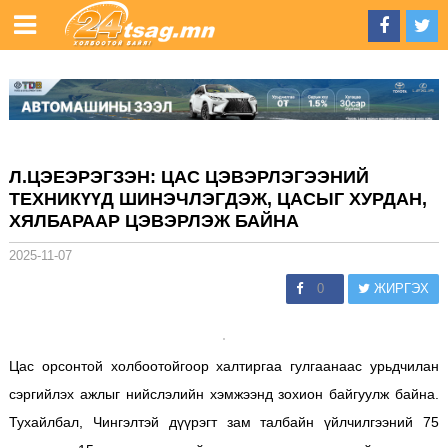
Л.ЦЭЕЭРЭГЗЭН: ЦАС ЦЭВЭРЛЭГЭЭНИЙ
ТЕХНИКҮҮД ШИНЭЧЛЭГДЭЖ, ЦАСЫГ ХУРДАН,
ХЯЛБАРААР ЦЭВЭРЛЭЖ БАЙНА
2025-11-07
0
ЖИРГЭХ
Цас орсонтой холбоотойгоор халтиргаа гулгаанаас урьдчилан
сэргийлэх ажлыг нийслэлийн хэмжээнд зохион байгуулж байна.
Тухайлбал, Чингэлтэй дүүрэгт зам талбайн үйлчилгээний 75