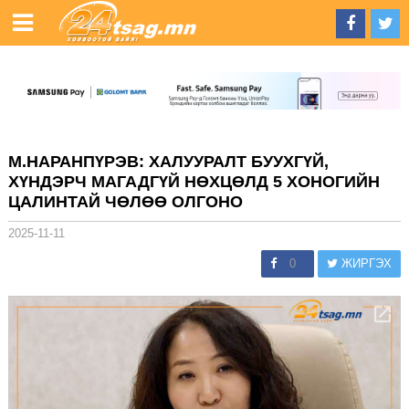
М.НАРАНПҮРЭВ: ХАЛУУРАЛТ БУУХГҮЙ,
ХҮНДЭРЧ МАГАДГҮЙ НӨХЦӨЛД 5 ХОНОГИЙН
ЦАЛИНТАЙ ЧӨЛӨӨ ОЛГОНО
2025-11-11
0
ЖИРГЭХ