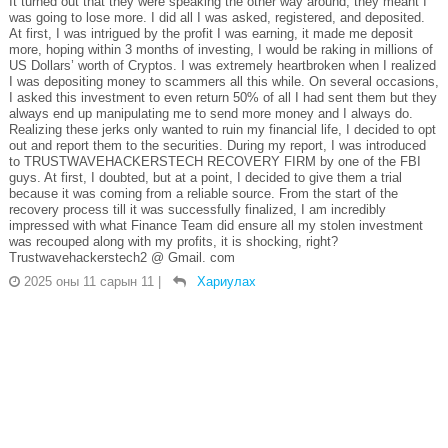
It turned out that they were speaking the other way around, they meant I
was going to lose more. I did all I was asked, registered, and deposited.
At first, I was intrigued by the profit I was earning, it made me deposit
more, hoping within 3 months of investing, I would be raking in millions of
US Dollars’ worth of Cryptos. I was extremely heartbroken when I realized
I was depositing money to scammers all this while. On several occasions,
I asked this investment to even return 50% of all I had sent them but they
always end up manipulating me to send more money and I always do.
Realizing these jerks only wanted to ruin my financial life, I decided to opt
out and report them to the securities. During my report, I was introduced
to TRUSTWAVEHACKERSTECH RECOVERY FIRM by one of the FBI
guys. At first, I doubted, but at a point, I decided to give them a trial
because it was coming from a reliable source. From the start of the
recovery process till it was successfully finalized, I am incredibly
impressed with what Finance Team did ensure all my stolen investment
was recouped along with my profits, it is shocking, right?
Trustwavehackerstech2 @ Gmail. com
2025 оны 11 сарын 11
|
Хариулах