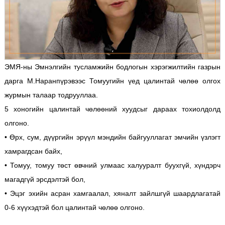
ЭМЯ-ны Эмнэлгийн тусламжийн бодлогын хэрэгжилтийн газрын
дарга М.Наранпүрэвээс Томуугийн үед цалинтай чөлөө олгох
журмын талаар тодрууллаа.
5 хоногийн цалинтай чөлөөний хуудсыг дараах тохиолдолд
олгоно.
• Өрх, сум, дүүргийн эрүүл мэндийн байгууллагат эмчийн үзлэгт
хамрагдсан байх,
• Томуу, томуу төст өвчний улмаас халууралт буухгүй, хүндэрч
магадгүй эрсдэлтэй бол,
• Эцэг эхийн асран хамгаалал, хяналт зайлшгүй шаардлагатай
0-6 хүүхэдтэй бол цалинтай чөлөө олгоно.