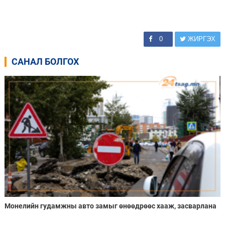
0
ЖИРГЭХ
САНАЛ БОЛГОХ
Монелийн гудамжны авто замыг өнөөдрөөс хааж, засварлана