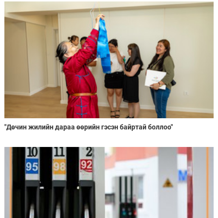
"Дөчин жилийн дараа өөрийн гэсэн байртай боллоо"