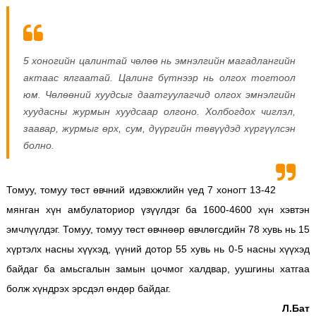
5 хоногийн цалинтай чөлөө нь эмнэлгийн магадлангийн
актаас ялгаатай. Цалинг бүтнээр нь олгох тогтоол
юм. Чөлөөний хуудсыг даатгуулагчид олгох эмнэлгийн
хуудасны журмын хуудсаар олгоно. Холбогдох чиглэл,
заавар, журмыг өрх, сум, дүүргийн төвүүдэд хүргүүлсэн
болно.
Томуу, томуу төст өвчний идэвхжлийн үед 7 хоногт 13-42
мянган хүн амбулаториор үзүүлдэг ба 1600-4600 хүн хэвтэн
эмчлүүлдэг. Томуу, томуу төст өвчнөөр өвчлөгсдийн 78 хувь нь 15
хүртэлх насны хүүхэд, үүний дотор 55 хувь нь 0-5 насны хүүхэд
байдаг ба амьсгалын замын цочмог халдвар, уушгины хатгаа
болж хүндрэх эрсдэл өндөр байдаг.
Л.Бат