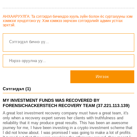
АНХААРУУЛГА: Та сэтгэгдэл бичихдээ хууль зүйн болон ёс суртахууны хэм
хэмжээг хүндэтгэнэ үү. Хэм хэмжээ зөрчсөн сэтгэгдэлийг админ устгах
эрхтэй.
Илгээх
Сэтгэгдэл (1)
MY INVESTMENT FUNDS WAS RECOVERED BY
FORENSICHACKERSTECH RECOVERY TEAM (37.221.113.139)
A great lost investment recovery company must have a great team, it's
only when a recovery expert serves her clients with truthfulness and
reliability that it may produce great results. This has been an awesome
journey for me, I have been investing in a crypto investment scheme that
I did not know about. I was promised I was going to make a lot of profits.