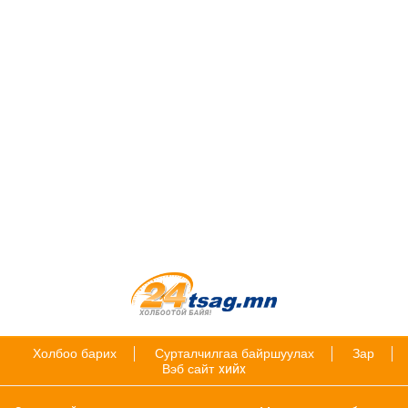
Холбоо барих
Сурталчилгаа байршуулах
Зар
Вэб сайт
хийх