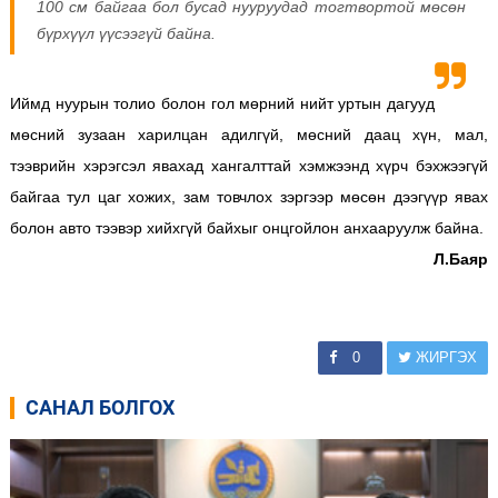
100 см байгаа бол бусад нууруудад тогтвортой мөсөн
бүрхүүл үүсээгүй байна.
Иймд нуурын толио болон гол мөрний нийт уртын дагууд
мөсний зузаан харилцан адилгүй, мөсний даац хүн, мал,
тээврийн хэрэгсэл явахад хангалттай хэмжээнд хүрч бэхжээгүй
байгаа тул цаг хожих, зам товчлох зэргээр мөсөн дээгүүр явах
болон авто тээвэр хийхгүй байхыг онцгойлон анхааруулж байна.
Л.Баяр
0
ЖИРГЭХ
САНАЛ БОЛГОХ