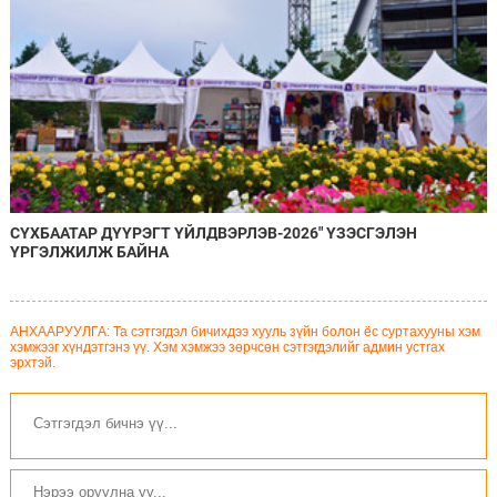
СҮХБААТАР ДҮҮРЭГТ ҮЙЛДВЭРЛЭВ-2026" ҮЗЭСГЭЛЭН
ҮРГЭЛЖИЛЖ БАЙНА
АНХААРУУЛГА: Та сэтгэгдэл бичихдээ хууль зүйн болон ёс суртахууны хэм
хэмжээг хүндэтгэнэ үү. Хэм хэмжээ зөрчсөн сэтгэгдэлийг админ устгах
эрхтэй.