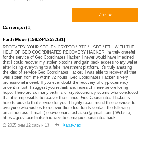
Илгээх
Сэтгэгдэл (1)
Faith Moce (198.244.253.161)
RECOVERY YOUR STOLEN CRYPTO / BTC / USDT / ETH WITH THE
HELP OF GEO COORDINATES RECOVERY HACKER I’m truly grateful
for the service of Geo Coordinates Hacker. I never would have imagined
that I could recover my stolen bitcoins and gain back access to my wallet
after losing everything to a fake investment platform. It’s truly amazing
the kind of service Geo Coordinates Hacker. I was able to recover all that
was stolen from me within 72 hours, Geo Coordinates Hacker is very
professional indeed. If you ever doubt the recovery of cryptocurrency
once it is lost, I suggest you rethink and research more before losing
hope. There are so many victims of cryptocurrency scams who concluded
that it is impossible to recover their funds. Geo Coordinates Hacker is
here to provide that service for you. I highly recommend their services to
everyone who wishes to recover there lost funds contact the following
email address; Email: ( geovcoordinateshacker@gmail.com ) Website;
https://geovcoordinateshac.wixsite.com/geo-coordinates-hack
2025 оны 12 сарын 13
|
Хариулах