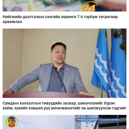
Нийгмийн даатгалын сангийн хөрөнгө 7.6 тэрбум төгрөгөөр
арвижлаа
Сумдын халаалтын төвүүдийн засвар, шинэчлэлийг бүрэн
хийж, хувийн хэвшил рүү менежментийг нь шилжүүлсэн гэдгийг
онцоллоо