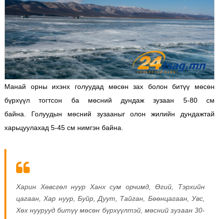
Манай орны ихэнх голуудад мөсөн зах болон битүү мөсөн
бүрхүүл тогтсон ба мөсний дундаж зузаан 5-80 см
байна. Голуудын мөсний зузааныг олон жилийн дундажтай
харьцуулахад 5-45 см нимгэн байна.
Харин Хөвсгөл нуур Ханх сум орчимд, Өгий, Тэрхийн
цагаан, Хар нуур, Буйр, Дуут, Тайган, Бөөнцагаан, Увс,
Хөх нуурууд битүү мөсөн бүрхүүлтэй, мөсний зузаан 30-