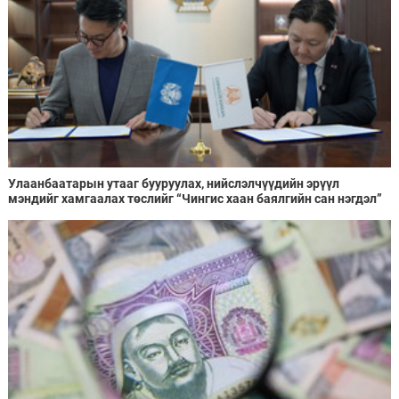
Улаанбаатарын утааг бууруулах, нийслэлчүүдийн эрүүл
мэндийг хамгаалах төслийг “Чингис хаан баялгийн сан нэгдэл”
ХХК-тай хамтран хэрэгжүүлнэ