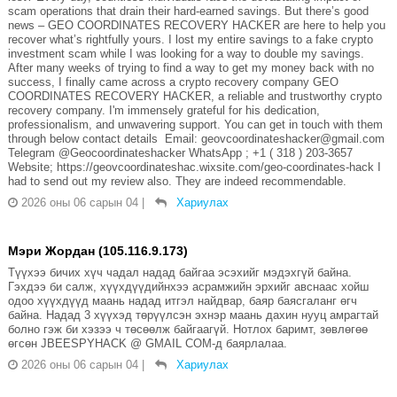
scam operations that drain their hard-earned savings. But there’s good
news – GEO COORDINATES RECOVERY HACKER are here to help you
recover what’s rightfully yours. I lost my entire savings to a fake crypto
investment scam while I was looking for a way to double my savings.
After many weeks of trying to find a way to get my money back with no
success, I finally came across a crypto recovery company GEO
COORDINATES RECOVERY HACKER, a reliable and trustworthy crypto
recovery company. I'm immensely grateful for his dedication,
professionalism, and unwavering support. You can get in touch with them
through below contact details Email: geovcoordinateshacker@gmail.com
Telegram @Geocoordinateshacker WhatsApp ; +1 ( 318 ) 203-3657
Website; https://geovcoordinateshac.wixsite.com/geo-coordinates-hack I
had to send out my review also. They are indeed recommendable.
2026 оны 06 сарын 04
|
Хариулах
Мэри Жордан (105.116.9.173)
Түүхээ бичих хүч чадал надад байгаа эсэхийг мэдэхгүй байна.
Гэхдээ би салж, хүүхдүүдийнхээ асрамжийн эрхийг авснаас хойш
одоо хүүхдүүд маань надад итгэл найдвар, баяр баясгаланг өгч
байна. Надад 3 хүүхэд төрүүлсэн эхнэр маань дахин нууц амрагтай
болно гэж би хэзээ ч төсөөлж байгаагүй. Нотлох баримт, зөвлөгөө
өгсөн JBEESPYHACK @ GMAIL COM-д баярлалаа.
2026 оны 06 сарын 04
|
Хариулах