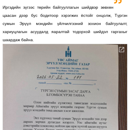
Иргэдийн зүгээс төрийн байгууллагын шийдвэр зөвхөн
цаасан дээр бус бодитоор хэрэгжих ёстойг онцолж, Түргэн
сумын Эрүүл мэндийн үйлчилгээний зохион байгуулалт,
хариуцлагын асуудалд яаралтай тодорхой шийдэл гаргахыг
шаардаж байна.