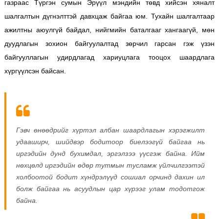
газраас Түргэн сумын Эрүүл мэндийн төвд хийсэн хяналт
шалгалтын дүгнэлттэй давхцаж байгаа юм. Тухайн шалгалтаар
ажилтны аюулгүй байдал, нийгмийн баталгааг хангаагүй, мөн
дуудлагын зохион байгуулалтад зөрчил гарсан гэж үзэн
байгууллагын удирдлагад хариуцлага тооцох шаардлага
хүргүүлсэн байсан.
Гэвч өнөөдрийг хүртэл албан шаардлагын хэрэгжилт
удааширч, шийдвэр бодитоор биелээгүй байгаа нь
иргэдийн дунд бухимдал, эргэлзээ үүсгэж байна. Ийм
нөхцөлд иргэдийн өдөр тутмын тусламж үйлчилгээтэй
холбоотой бодит хүндрэлүүд сошиал орчинд дахин ил
болж байгаа нь асуудлын цар хүрээг улам тодотгож
байна.