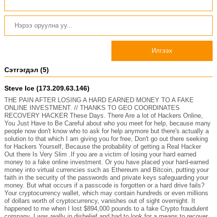
Илгээх
Сэтгэгдэл (5)
Steve Ice (173.209.63.146)
THE PAIN AFTER LOSING A HARD EARNED MONEY TO A FAKE
ONLINE INVESTMENT. // THANKS TO GEO COORDINATES
RECOVERY HACKER These Days. There Are a lot of Hackers Online,
You Just Have to Be Careful about who you meet for help, because many
people now don't know who to ask for help anymore but there's actually a
solution to that which I am giving you for free, Don't go out there seeking
for Hackers Yourself, Because the probability of getting a Real Hacker
Out there Is Very Slim .If you are a victim of losing your hard earned
money to a fake online investment. Or you have placed your hard-earned
money into virtual currencies such as Ethereum and Bitcoin, putting your
faith in the security of the passwords and private keys safeguarding your
money. But what occurs if a passcode is forgotten or a hard drive fails?
Your cryptocurrency wallet, which may contain hundreds or even millions
of dollars worth of cryptocurrency, vanishes out of sight overnight. It
happened to me when I lost $894,000 pounds to a fake Crypto fraudulent
company. I was really in disbelief and had to look for a means to recover