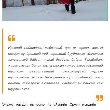
Иргэний нийтэлсэн мэдээлэлд цас их орсон, замын
нөхцөл хүндрэлтэй үед яаралтай дуудлагын үйлчилгээ
хангалтгүй байсан тухай дурдсан байна. Тухайлбал,
жирэмсэн хүн болон гар хугарсан хүүхэд зэрэг яаралтай
тусламж шаардлагатай тохиолдлуудад түргэн
тусламжийн зохион байгуулалт сул, дуудлагад очих,
өвчтөн тээвэрлэх ажиллагаа хүндрэлтэй байсан гэж
шүүмжилжээ.
Энэхүү гомдол нь өмнө нь аймгийн Эрүүл мэндийн