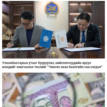
Улаанбаатарын утааг бууруулах, нийслэлчүүдийн эрүүл
мэндийг хамгаалах төслийг “Чингис хаан баялгийн сан нэгдэл”
ХХК-тай хамтран хэрэгжүүлнэ