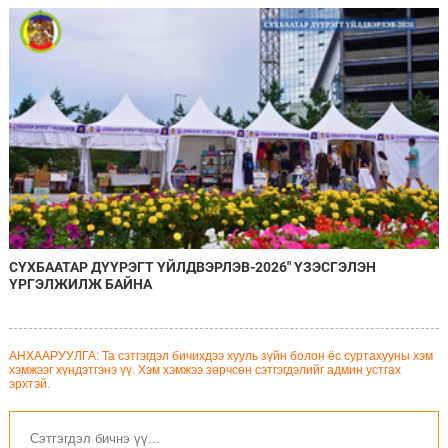
онцоллоо
СҮХБААТАР ДҮҮРЭГТ ҮЙЛДВЭРЛЭВ-2026" ҮЗЭСГЭЛЭН
ҮРГЭЛЖИЛЖ БАЙНА
АНХААРУУЛГА: Та сэтгэгдэл бичихдээ хууль зүйн болон ёс суртахууны хэм
хэмжээг хүндэтгэнэ үү. Хэм хэмжээ зөрчсөн сэтгэгдэлийг админ устгах
эрхтэй.