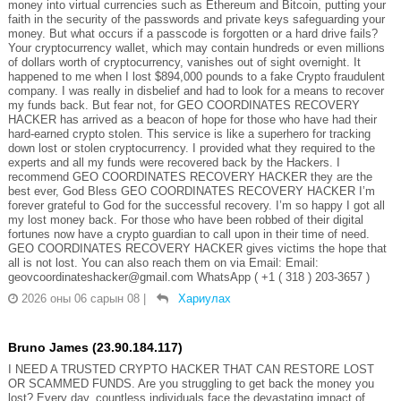
money into virtual currencies such as Ethereum and Bitcoin, putting your
faith in the security of the passwords and private keys safeguarding your
money. But what occurs if a passcode is forgotten or a hard drive fails?
Your cryptocurrency wallet, which may contain hundreds or even millions
of dollars worth of cryptocurrency, vanishes out of sight overnight. It
happened to me when I lost $894,000 pounds to a fake Crypto fraudulent
company. I was really in disbelief and had to look for a means to recover
my funds back. But fear not, for GEO COORDINATES RECOVERY
HACKER has arrived as a beacon of hope for those who have had their
hard-earned crypto stolen. This service is like a superhero for tracking
down lost or stolen cryptocurrency. I provided what they required to the
experts and all my funds were recovered back by the Hackers. I
recommend GEO COORDINATES RECOVERY HACKER they are the
best ever, God Bless GEO COORDINATES RECOVERY HACKER I’m
forever grateful to God for the successful recovery. I’m so happy I got all
my lost money back. For those who have been robbed of their digital
fortunes now have a crypto guardian to call upon in their time of need.
GEO COORDINATES RECOVERY HACKER gives victims the hope that
all is not lost. You can also reach them on via Email: Email:
geovcoordinateshacker@gmail.com WhatsApp ( +1 ( 318 ) 203-3657 )
2026 оны 06 сарын 08
|
Хариулах
Bruno James (23.90.184.117)
I NEED A TRUSTED CRYPTO HACKER THAT CAN RESTORE LOST
OR SCAMMED FUNDS. Are you struggling to get back the money you
lost? Every day, countless individuals face the devastating impact of