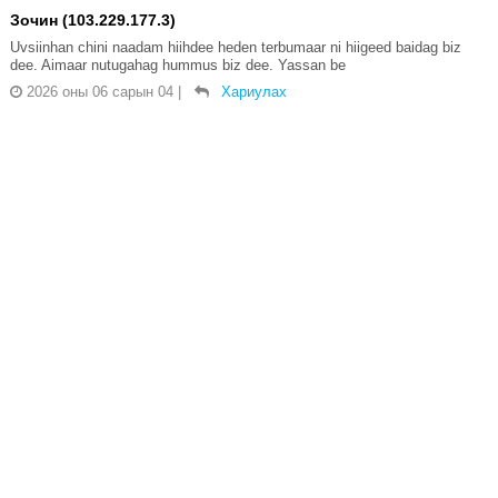
Зочин (103.229.177.3)
Uvsiinhan chini naadam hiihdee heden terbumaar ni hiigeed baidag biz
dee. Aimaar nutugahag hummus biz dee. Yassan be
2026 оны 06 сарын 04
|
Хариулах