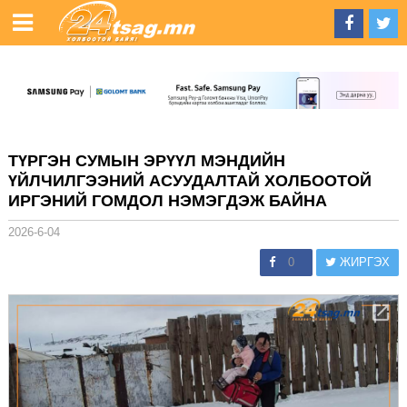
ТҮРГЭН СУМЫН ЭРҮҮЛ МЭНДИЙН
ҮЙЛЧИЛГЭЭНИЙ АСУУДАЛТАЙ ХОЛБООТОЙ
ИРГЭНИЙ ГОМДОЛ НЭМЭГДЭЖ БАЙНА
2026-6-04
0
ЖИРГЭХ