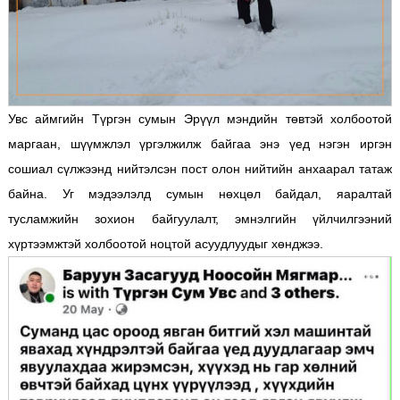
Увс аймгийн Түргэн сумын Эрүүл мэндийн төвтэй холбоотой
маргаан, шүүмжлэл үргэлжилж байгаа энэ үед нэгэн иргэн
сошиал сүлжээнд нийтэлсэн пост олон нийтийн анхаарал татаж
байна. Уг мэдээлэлд сумын нөхцөл байдал, яаралтай
тусламжийн зохион байгуулалт, эмнэлгийн үйлчилгээний
хүртээмжтэй холбоотой ноцтой асуудлуудыг хөнджээ.