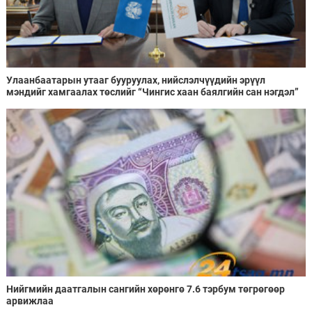
Улаанбаатарын утааг бууруулах, нийслэлчүүдийн эрүүл
мэндийг хамгаалах төслийг “Чингис хаан баялгийн сан нэгдэл”
ХХК-тай хамтран хэрэгжүүлнэ
Нийгмийн даатгалын сангийн хөрөнгө 7.6 тэрбум төгрөгөөр
арвижлаа