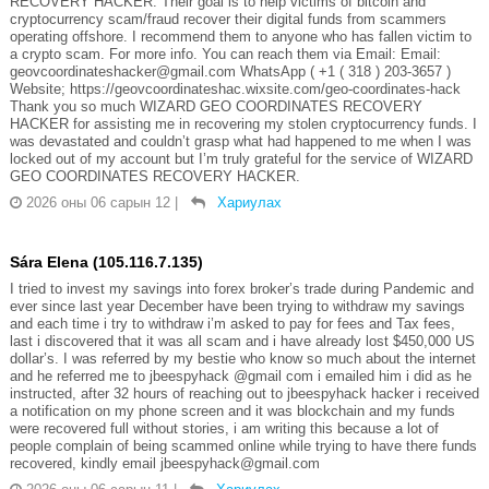
RECOVERY HACKER. Their goal is to help victims of bitcoin and
cryptocurrency scam/fraud recover their digital funds from scammers
operating offshore. I recommend them to anyone who has fallen victim to
a crypto scam. For more info. You can reach them via Email: Email:
geovcoordinateshacker@gmail.com WhatsApp ( +1 ( 318 ) 203-3657 )
Website; https://geovcoordinateshac.wixsite.com/geo-coordinates-hack
Thank you so much WIZARD GEO COORDINATES RECOVERY
HACKER for assisting me in recovering my stolen cryptocurrency funds. I
was devastated and couldn’t grasp what had happened to me when I was
locked out of my account but I’m truly grateful for the service of WIZARD
GEO COORDINATES RECOVERY HACKER.
2026 оны 06 сарын 12
|
Хариулах
Sára Elena (105.116.7.135)
I tried to invest my savings into forex broker’s trade during Pandemic and
ever since last year December have been trying to withdraw my savings
and each time i try to withdraw i’m asked to pay for fees and Tax fees,
last i discovered that it was all scam and i have already lost $450,000 US
dollar’s. I was referred by my bestie who know so much about the internet
and he referred me to jbeespyhack @gmail com i emailed him i did as he
instructed, after 32 hours of reaching out to jbeespyhack hacker i received
a notification on my phone screen and it was blockchain and my funds
were recovered full without stories, i am writing this because a lot of
people complain of being scammed online while trying to have there funds
recovered, kindly email jbeespyhack@gmail.com