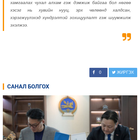
хамгаалах чухал алхам гэж дэмжиж байгаа бол нөгөө
хэсэг нь хувийн нууц, эрх чөлөөнд халдсан,
хэрэгжүүлэхэд хүндрэлтэй зохицуулалт гэж шүүмжилж
эхэлжээ.
0
ЖИРГЭХ
САНАЛ БОЛГОХ