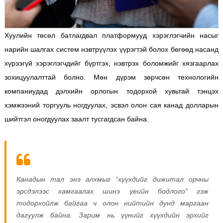
Хуулийн төсөл батлагдвал платформууд хэрэглэгчийн насыг
нарийн шалгах систем нэвтрүүлэх үүрэгтэй болох бөгөөд насанд
хүрээгүй хэрэглэгчдийг бүртгэх, нэвтрэх боломжийг хязгаарлах
зохицуулалттай болно. Мөн дүрэм зөрчсөн технологийн
компаниудад дэлхийн орлогын тодорхой хувьтай тэнцэх
хэмжээний торгууль ногдуулах, эсвэл олон сая канад долларын
шийтгэл оногдуулах заалт тусгагдсан байна.
Канадын тал энэ алхмыг “хүүхдийг дижитал орчны
эрсдэлээс хамгаалах шинэ үеийн бодлого” гэж
тодорхойлж байгаа ч олон нийтийн дунд маргаан
дагуулж байна. Зарим нь үүнийг хүүхдийн эрхийг