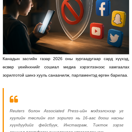
Канадын засгийн газар 2026 оны зургаадугаар сард хүүхэд,
өсвөр үеийнхнийг сошиал медиа хэрэглээнээс хамгаалах
зорилготой шинэ хууль санаачилж, парламентэд өргөн барилаа.
Reuters болон Associated Press-ийн мэдээлснээр уг
хуулийн төслийн гол зорилго нь 16-аас доош насны
хүүхдүүдийг фейсбүүк, Инстаграм, Тикток зэрэг