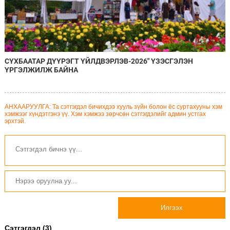
СҮХБААТАР ДҮҮРЭГТ ҮЙЛДВЭРЛЭВ-2026" ҮЗЭСГЭЛЭН
ҮРГЭЛЖИЛЖ БАЙНА
АНХААРУУЛГА: Та сэтгэгдэл бичихдээ хууль зүйн болон ёс суртахууны хэм
хэмжээг хүндэтгэнэ үү. Хэм хэмжээ зөрчсөн сэтгэгдэлийг админ устгах
эрхтэй.
Илгээх
Сэтгэгдэл (3)