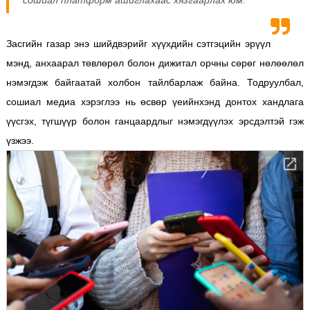
сошиал платформ ашиглахаас хязгаарлах юм.
Засгийн газар энэ шийдвэрийг хүүхдийн сэтгэцийн эрүүл
мэнд, анхаарал төвлөрөл болон дижитал орчны сөрөг нөлөөлөл
нэмэгдэж байгаатай холбон тайлбарлаж байна. Тодруулбал,
сошиал медиа хэрэглээ нь өсвөр үеийнхэнд донтох хандлага
үүсгэх, түгшүүр болон ганцаардлыг нэмэгдүүлэх эрсдэлтэй гэж
үзжээ.