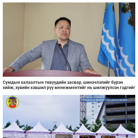
Сумдын халаалтын төвүүдийн засвар, шинэчлэлийг бүрэн
хийж, хувийн хэвшил рүү менежментийг нь шилжүүлсэн гэдгийг
онцоллоо