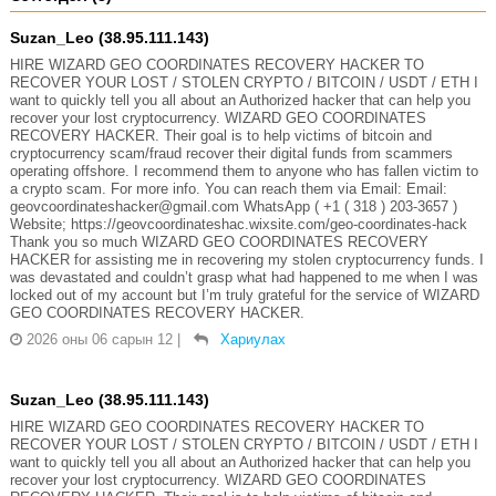
Suzan_Leo (38.95.111.143)
HIRE WIZARD GEO COORDINATES RECOVERY HACKER TO
RECOVER YOUR LOST / STOLEN CRYPTO / BITCOIN / USDT / ETH I
want to quickly tell you all about an Authorized hacker that can help you
recover your lost cryptocurrency. WIZARD GEO COORDINATES
RECOVERY HACKER. Their goal is to help victims of bitcoin and
cryptocurrency scam/fraud recover their digital funds from scammers
operating offshore. I recommend them to anyone who has fallen victim to
a crypto scam. For more info. You can reach them via Email: Email:
geovcoordinateshacker@gmail.com WhatsApp ( +1 ( 318 ) 203-3657 )
Website; https://geovcoordinateshac.wixsite.com/geo-coordinates-hack
Thank you so much WIZARD GEO COORDINATES RECOVERY
HACKER for assisting me in recovering my stolen cryptocurrency funds. I
was devastated and couldn’t grasp what had happened to me when I was
locked out of my account but I’m truly grateful for the service of WIZARD
GEO COORDINATES RECOVERY HACKER.
2026 оны 06 сарын 12
|
Хариулах
Suzan_Leo (38.95.111.143)
HIRE WIZARD GEO COORDINATES RECOVERY HACKER TO
RECOVER YOUR LOST / STOLEN CRYPTO / BITCOIN / USDT / ETH I
want to quickly tell you all about an Authorized hacker that can help you
recover your lost cryptocurrency. WIZARD GEO COORDINATES