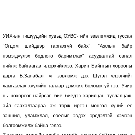
УИХ-ын гишүүдийн хувьд ОУВС-гийн зөвлөмжид туссан
"Огцом шийдвэр гаргахгүй байх", "Ажлын байр
нэмэгдүүлэх бодлого баримтлах" асуудалтай санал
нийлж байгаагаа илэрхийллээ. Харин Байнгын хорооны
дарга Б.Заяабал, уг зөвлөмж дэх Шүгэл үлээгчийг
хамгаалах хуулийн талаар дэмжих боломжгүй гэв. Учир
нь
нөхөрсөг найрсаг, бие биедээ харилцан туслалцаж,
айл саахалтаараа аж төрж ирсэн монгол хүний
ёс
заншил, уламжлал, соёлыг эвдэх эрсдэлтэй хэмээн
болгоомжилж байна гэлээ.