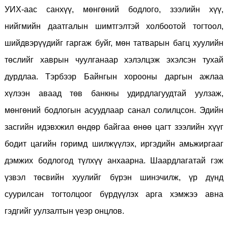
УИХ-аас санхүү, мөнгөний бодлого, зээлийн хүү,
нийгмийн даатгалын шимтгэлтэй холбоотой тогтоол,
шийдвэрүүдийг гаргаж буйг, мөн татварын багц хуулийн
төслийг хаврын чуулганаар хэлэлцэж эхэлсэн тухай
дурдлаа. Тэрбээр Байнгын хорооны даргын ажлаа
хүлээн аваад төв банкны удирдлагуудтай уулзаж,
мөнгөний бодлогын асуудлаар санал солилцсон. Эдийн
засгийн идэвхжил өндөр байгаа өнөө цагт зээлийн хүүг
бодит цагийн горимд шилжүүлэх, иргэдийн амьжиргааг
дэмжих бодлогод түлхүү анхаарна. Шаардлагатай гэж
үзвэл төсвийн хуулийг бүрэн шинэчилж, үр дүнд
суурилсан тогтолцоог бүрдүүлэх арга хэмжээ авна
гэдгийг уулзалтын үеэр онцлов.