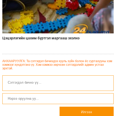
Цэцэрлэгийн цахим бүртгэл маргааш эхэлнэ
АНХААРУУЛГА: Та сэтгэгдэл бичихдээ хууль зүйн болон ёс суртахууны хэм
хэмжээг хүндэтгэнэ үү. Хэм хэмжээ зөрчсөн сэтгэгдэлийг админ устгах
эрхтэй.
Илгээх