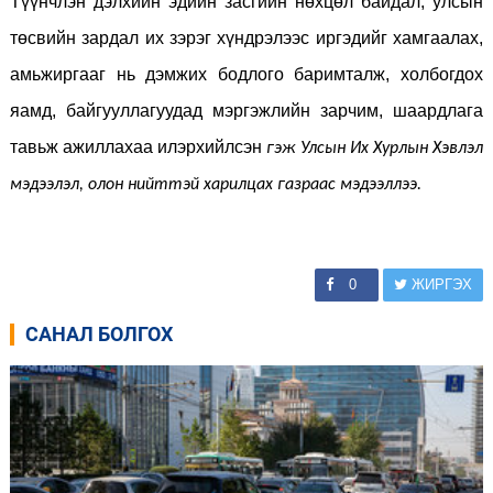
Түүнчлэн дэлхийн эдийн засгийн нөхцөл байдал, улсын
төсвийн зардал их зэрэг хүндрэлээс иргэдийг хамгаалах,
амьжиргааг нь дэмжих бодлого баримталж, холбогдох
яамд, байгууллагуудад мэргэжлийн зарчим, шаардлага
тавьж ажиллахаа илэрхийлсэн
гэж Улсын Их Хурлын Хэвлэл
мэдээлэл, олон нийттэй харилцах газраас мэдээллээ.
0
ЖИРГЭХ
САНАЛ БОЛГОХ