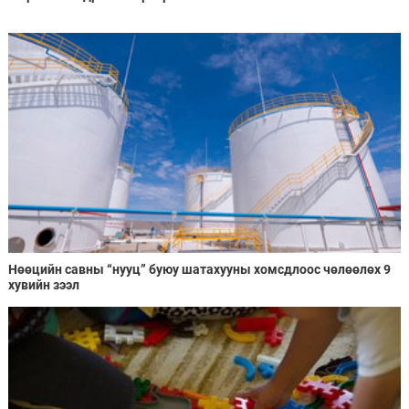
Нөөцийн савны “нууц” буюу шатахууны хомсдлоос чөлөөлөх 9
хувийн зээл