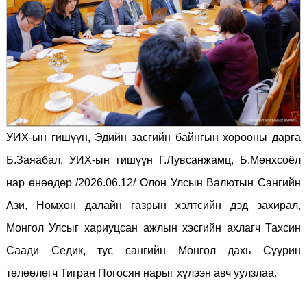
УИХ-ын гишүүн, Эдийн засгийн байнгын хорооны дарга
Б.Заяабал, УИХ-ын гишүүн Г.Лувсанжамц, Б.Мөнхсоёл
нар өнөөдөр
/2026.06.12/
Олон Улсын Валютын Сангийн
Ази, Номхон далайн газрын хэлтсийн дэд захирал,
Монгол Улсыг хариуцсан ажлын хэсгийн ахлагч
Тахсин
Саади Седик, тус сангийн Монгол дахь Суурин
төлөөлөгч
Тигран Погосян нарыг
хүлээн авч уулзлаа.