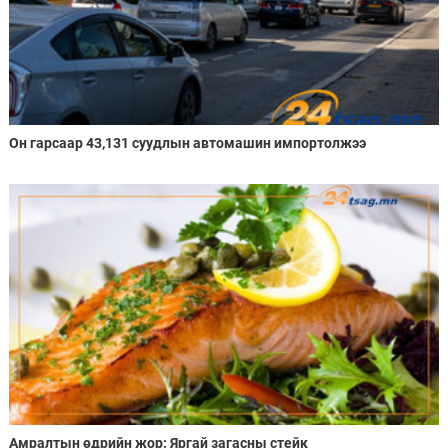
Он гарсаар 43,131 суудлын автомашин импортолжээ
Амралтын өдрийн жор: Яргай загасны стейк