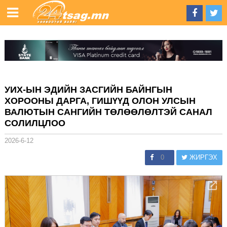
УИХ-ЫН ЭДИЙН ЗАСГИЙН БАЙНГЫН
ХОРООНЫ ДАРГА, ГИШҮҮД ОЛОН УЛСЫН
ВАЛЮТЫН САНГИЙН ТӨЛӨӨЛӨЛТЭЙ САНАЛ
СОЛИЛЦЛОО
2026-6-12
0
ЖИРГЭХ