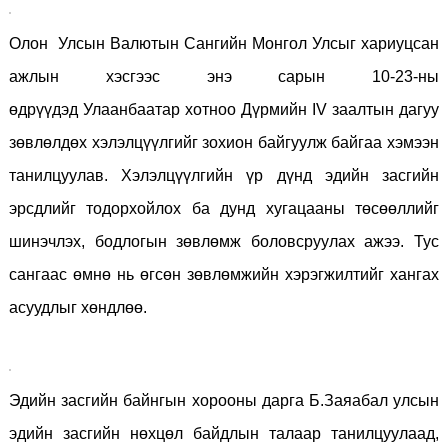
Олон Улсын Валютын Сангийн Монгол Улсыг хариуцсан
ажлын хэсгээс энэ сарын 10-23-ны
өдрүүдэд
Улаанбаатар хотноо Дүрмийн IV заалтын дагуу
зөвлөлдөх хэлэлцүүлгийг зохион байгуулж байгаа хэмээн
танилцуулав. Хэлэлцүүлгийн үр дүнд эдийн засгийн
эрсдлийг тодорхойлох ба дунд хугацааны төсөөллийг
шинэчлэх, бодлогын зөвлөмж боловсруулах ажээ. Тус
сангаас өмнө нь өгсөн зөвлөмжийн хэрэгжилтийг хангах
асуудлыг хөндлөө.
Эдийн засгийн байнгын хорооны дарга Б.Заяабал улсын
эдийн засгийн нөхцөл байдлын талаар танилцуулаад,