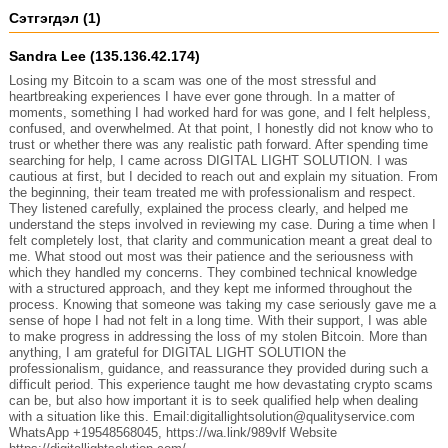
Сэтгэгдэл (1)
Sandra Lee (135.136.42.174)
Losing my Bitcoin to a scam was one of the most stressful and
heartbreaking experiences I have ever gone through. In a matter of
moments, something I had worked hard for was gone, and I felt helpless,
confused, and overwhelmed. At that point, I honestly did not know who to
trust or whether there was any realistic path forward. After spending time
searching for help, I came across DIGITAL LIGHT SOLUTION. I was
cautious at first, but I decided to reach out and explain my situation. From
the beginning, their team treated me with professionalism and respect.
They listened carefully, explained the process clearly, and helped me
understand the steps involved in reviewing my case. During a time when I
felt completely lost, that clarity and communication meant a great deal to
me. What stood out most was their patience and the seriousness with
which they handled my concerns. They combined technical knowledge
with a structured approach, and they kept me informed throughout the
process. Knowing that someone was taking my case seriously gave me a
sense of hope I had not felt in a long time. With their support, I was able
to make progress in addressing the loss of my stolen Bitcoin. More than
anything, I am grateful for DIGITAL LIGHT SOLUTION the
professionalism, guidance, and reassurance they provided during such a
difficult period. This experience taught me how devastating crypto scams
can be, but also how important it is to seek qualified help when dealing
with a situation like this. Email:digitallightsolution@qualityservice.com
WhatsApp +19548568045, https://wa.link/989vlf Website