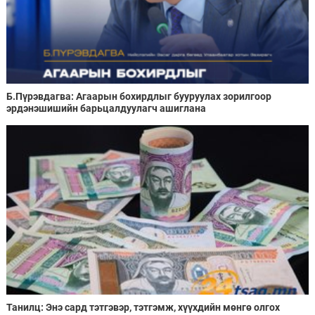
Б.Пүрэвдагва: Агаарын бохирдлыг бууруулах зорилгоор
эрдэнэшишийн барьцалдуулагч ашиглана
Танилц: Энэ сард тэтгэвэр, тэтгэмж, хүүхдийн мөнгө олгох