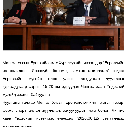
Монгол Улсын Ерөнхийлөгч У.Хүрэлсүхийн ивээл дор “Евроазийн
их солилцоо: Ирээдүйн боломж, хамтын ажиллагаа” сэдэвт
Евроазийн музейн олон улсын анхдугаар чуулганыг
зургаадугаар сарын 15-20-ны өдрүүдэд Чингис хаан Үндэсний
музейд зохион байгуулна.
Чуулганы талаар Монгол Улсын Ерөнхийлөгчийн Тамгын газар,
Соёл, спорт, аялал жуулчлал, залуучуудын яам болон Чингис
хаан Үндэсний музейгээс өнөөдөр /2026.06.12/ сэтгүүлчдэд
мэдээлэл өглөө.