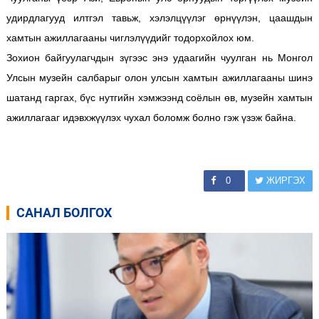
удирдлагууд илтгэл тавьж, хэлэлцүүлэг өрнүүлэн, цаашдын
хамтын ажиллагааны чиглэлүүдийг тодорхойлох юм.
Зохион байгуулагчдын зүгээс энэ удаагийн чуулган нь Монгол
Улсын музейн салбарыг олон улсын хамтын ажиллагааны шинэ
шатанд гаргах, бүс нутгийн хэмжээнд соёлын өв, музейн хамтын
ажиллагааг идэвхжүүлэх чухал боломж болно гэж үзэж байна.
0
ЖИРГЭХ
САНАЛ БОЛГОХ