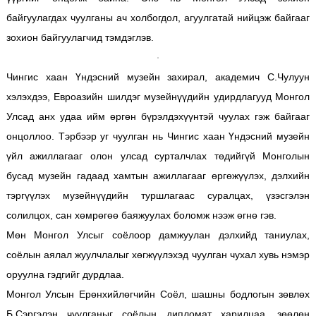
байгуулагдах чуулганы ач холбогдол, агуулгатай нийцэж байгааг
зохион байгуулагчид тэмдэглэв.
Чингис хаан Үндэсний музейн захирал, академич С.Чулуун
хэлэхдээ, Евроазийн шилдэг музейнүүдийн удирдлагууд Монгол
Улсад анх удаа ийм өргөн бүрэлдэхүүнтэй чуулах гэж байгааг
онцоллоо. Тэрбээр уг чуулган нь Чингис хаан Үндэсний музейн
үйл ажиллагааг олон улсад сурталчлах төдийгүй Монголын
бусад музейн гадаад хамтын ажиллагааг өргөжүүлэх, дэлхийн
тэргүүлэх музейнүүдийн туршлагаас суралцах, үзэсгэлэн
солилцох, сан хөмрөгөө баяжуулах боломж нээж өгнө гэв.
Мөн Монгол Улсыг соёлоор дамжуулан дэлхийд таниулах,
соёлын аялал жуулчлалыг хөгжүүлэхэд чуулган чухал хувь нэмэр
оруулна гэдгийг дурдлаа.
Монгол Улсын Ерөнхийлөгчийн Соёл, шашны бодлогын зөвлөх
Б.Сэргэлэн чуулганыг соёлын дипломат харилцаа, зөөлөн