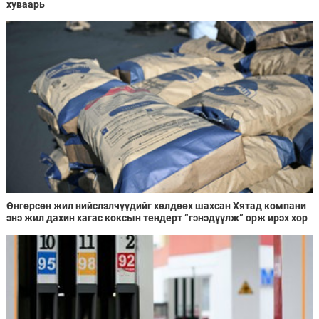
хуваарь
Өнгөрсөн жил нийслэлчүүдийг хөлдөөх шахсан Хятад компани
энэ жил дахин хагас коксын тендерт “гэнэдүүлж” орж ирэх хор
найруулж байна гэв үү?