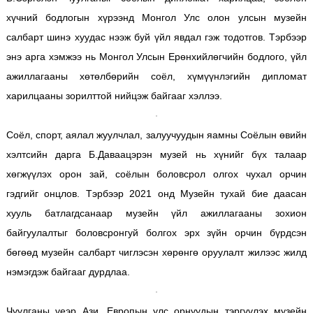
хүчний бодлогын хүрээнд Монгол Улс олон улсын музейн
салбарт шинэ хуудас нээж буй үйл явдал гэж тодотгов. Тэрбээр
энэ арга хэмжээ нь Монгол Улсын Ерөнхийлөгчийн бодлого, үйл
ажиллагааны хөтөлбөрийн соёл, хүмүүнлэгийн дипломат
харилцааны зорилттой нийцэж байгааг хэллээ.
Соёл, спорт, аялал жуулчлал, залуучуудын яамны Соёлын өвийн
хэлтсийн дарга Б.Даваацэрэн музей нь хүнийг бүх талаар
хөгжүүлэх орон зай, соёлын боловсрол олгох чухал орчин
гэдгийг онцлов. Тэрбээр 2021 онд Музейн тухай бие даасан
хууль батлагдсанаар музейн үйл ажиллагааны зохион
байгуулалтыг боловсронгуй болгох эрх зүйн орчин бүрдсэн
бөгөөд музейн салбарт чиглэсэн хөрөнгө оруулалт жилээс жилд
нэмэгдэж байгааг дурдлаа.
Чуулганы үеэр Ази, Европын улс орнуудын тэргүүлэх музейн