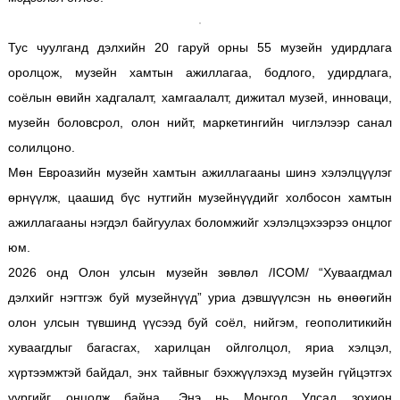
Тус чуулганд дэлхийн 20 гаруй орны 55 музейн удирдлага
оролцож, музейн хамтын ажиллагаа, бодлого, удирдлага,
соёлын өвийн хадгалалт, хамгаалалт, дижитал музей, инноваци,
музейн боловсрол, олон нийт, маркетингийн чиглэлээр санал
солилцоно.
Мөн Евроазийн музейн хамтын ажиллагааны шинэ хэлэлцүүлэг
өрнүүлж, цаашид бүс нутгийн музейнүүдийг холбосон хамтын
ажиллагааны нэгдэл байгуулах боломжийг хэлэлцэхээрээ онцлог
юм.
2026 онд Олон улсын музейн зөвлөл /ICOM/ “Хуваагдмал
дэлхийг нэгтгэж буй музейнүүд” уриа дэвшүүлсэн нь өнөөгийн
олон улсын түвшинд үүсээд буй соёл, нийгэм, геополитикийн
хуваагдлыг багасгах, харилцан ойлголцол, яриа хэлцэл,
хүртээмжтэй байдал, энх тайвныг бэхжүүлэхэд музейн гүйцэтгэх
үүргийг онцолж байна. Энэ нь Монгол Улсад зохион