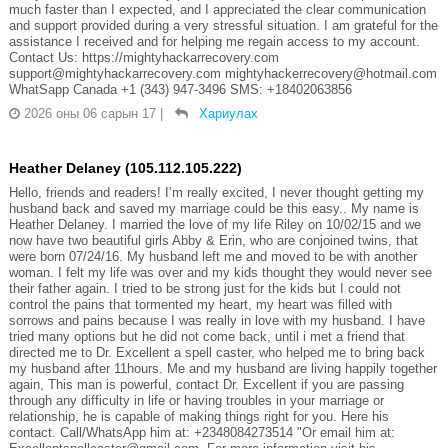
much faster than I expected, and I appreciated the clear communication
and support provided during a very stressful situation. I am grateful for the
assistance I received and for helping me regain access to my account.
Contact Us: https://mightyhackarrecovery.com
support@mightyhackarrecovery.com mightyhackerrecovery@hotmail.com
WhatSapp Canada +1 (343) 947-3496 SMS: +18402063856
2026 оны 06 сарын 17
|
Хариулах
Heather Delaney (105.112.105.222)
Hello, friends and readers! I’m really excited, I never thought getting my
husband back and saved my marriage could be this easy.. My name is
Heather Delaney. I married the love of my life Riley on 10/02/15 and we
now have two beautiful girls Abby & Erin, who are conjoined twins, that
were born 07/24/16. My husband left me and moved to be with another
woman. I felt my life was over and my kids thought they would never see
their father again. I tried to be strong just for the kids but I could not
control the pains that tormented my heart, my heart was filled with
sorrows and pains because I was really in love with my husband. I have
tried many options but he did not come back, until i met a friend that
directed me to Dr. Excellent a spell caster, who helped me to bring back
my husband after 11hours. Me and my husband are living happily together
again, This man is powerful, contact Dr. Excellent if you are passing
through any difficulty in life or having troubles in your marriage or
relationship, he is capable of making things right for you. Here his
contact. Call/WhatsApp him at: +2348084273514 "Or email him at: