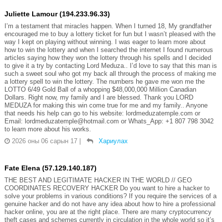
Juliette Lamour (194.233.96.33)
I’m a testament that miracles happen. When I turned 18, My grandfather
encouraged me to buy a lottery ticket for fun but I wasn’t pleased with the
way I kept on playing without winning. I was eager to learn more about
how to win the lottery and when I searched the internet I found numerous
articles saying how they won the lottery through his spells and I decided
to give it a try by contacting Lord Meduza.. I’d love to say that this man is
such a sweet soul who got my back all through the process of making me
a lottery spell to win the lottery. The numbers he gave me won me the
LOTTO 6/49 Gold Ball of a whopping $48,000,000 Million Canadian
Dollars. Right now, my family and I are blessed. Thank you LORD
MEDUZA for making this win come true for me and my family.. Anyone
that needs his help can go to his website: lordmeduzatemple.com or
Email: lordmeduzatemple@hotmail.com or Whats_App: +1 807 798 3042
to learn more about his works.
2026 оны 06 сарын 17
|
Хариулах
Fate Elena (57.129.140.187)
THE BEST AND LEGITIMATE HACKER IN THE WORLD // GEO
COORDINATES RECOVERY HACKER Do you want to hire a hacker to
solve your problems in various conditions? If you require the services of a
genuine hacker and do not have any idea about how to hire a professional
hacker online, you are at the right place. There are many cryptocurrency
theft cases and schemes currently in circulation in the whole world so it’s