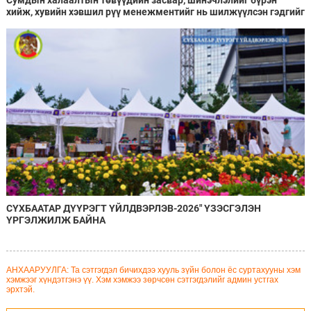
хийж, хувийн хэвшил рүү менежментийг нь шилжүүлсэн гэдгийг
онцоллоо
СҮХБААТАР ДҮҮРЭГТ ҮЙЛДВЭРЛЭВ-2026" ҮЗЭСГЭЛЭН
ҮРГЭЛЖИЛЖ БАЙНА
АНХААРУУЛГА: Та сэтгэгдэл бичихдээ хууль зүйн болон ёс суртахууны хэм
хэмжээг хүндэтгэнэ үү. Хэм хэмжээ зөрчсөн сэтгэгдэлийг админ устгах
эрхтэй.