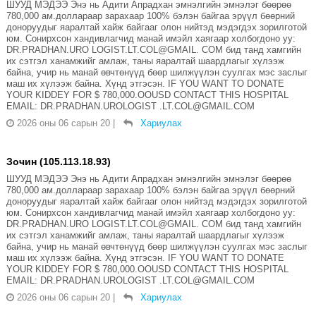
ШУУД МЭДЭЭ Энэ нь Адити Апрадхан эмнэлгийн эмнэлэг бөөрөө
780,000 ам.доллараар зарахаар 100% бэлэн байгаа эрүүл бөөрний
доноруудыг яаралтай хайж байгааг олон нийтэд мэдэгдэх зорилготой
юм. Сонирхсон хандивлагчид манай имэйл хаягаар холбогдоно уу:
DR.PRADHAN.URO LOGIST.LT.COL@GMAIL. COM бид танд хамгийн
их сэтгэл ханамжийг амлаж, таны яаралтай шаардлагыг хүлээж
байна, учир нь манай өвчтөнүүд бөөр шилжүүлэн суулгах мэс заслыг
маш их хүлээж байна. Хүнд этгэсэн. IF YOU WANT TO DONATE
YOUR KIDDEY FOR $ 780,000.OOUSD CONTACT THIS HOSPITAL
EMAIL: DR.PRADHAN.UROLOGIST .LT.COL@GMAIL.COM
2026 оны 06 сарын 20
|
Хариулах
Зочин (105.113.18.93)
ШУУД МЭДЭЭ Энэ нь Адити Апрадхан эмнэлгийн эмнэлэг бөөрөө
780,000 ам.доллараар зарахаар 100% бэлэн байгаа эрүүл бөөрний
доноруудыг яаралтай хайж байгааг олон нийтэд мэдэгдэх зорилготой
юм. Сонирхсон хандивлагчид манай имэйл хаягаар холбогдоно уу:
DR.PRADHAN.URO LOGIST.LT.COL@GMAIL. COM бид танд хамгийн
их сэтгэл ханамжийг амлаж, таны яаралтай шаардлагыг хүлээж
байна, учир нь манай өвчтөнүүд бөөр шилжүүлэн суулгах мэс заслыг
маш их хүлээж байна. Хүнд этгэсэн. IF YOU WANT TO DONATE
YOUR KIDDEY FOR $ 780,000.OOUSD CONTACT THIS HOSPITAL
EMAIL: DR.PRADHAN.UROLOGIST .LT.COL@GMAIL.COM
2026 оны 06 сарын 20
|
Хариулах