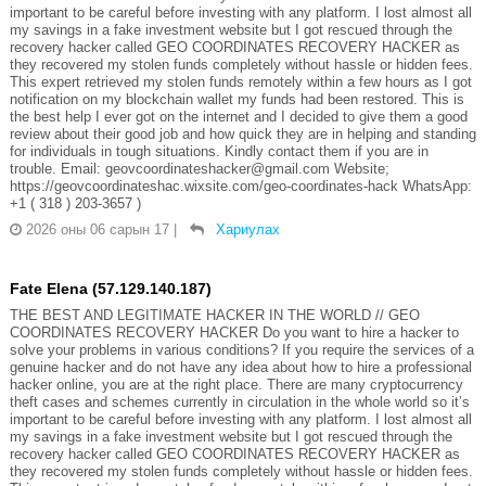
important to be careful before investing with any platform. I lost almost all
my savings in a fake investment website but I got rescued through the
recovery hacker called GEO COORDINATES RECOVERY HACKER as
they recovered my stolen funds completely without hassle or hidden fees.
This expert retrieved my stolen funds remotely within a few hours as I got
notification on my blockchain wallet my funds had been restored. This is
the best help I ever got on the internet and I decided to give them a good
review about their good job and how quick they are in helping and standing
for individuals in tough situations. Kindly contact them if you are in
trouble. Email: geovcoordinateshacker@gmail.com Website;
https://geovcoordinateshac.wixsite.com/geo-coordinates-hack WhatsApp:
+1 ( 318 ) 203-3657 )
2026 оны 06 сарын 17
|
Хариулах
Fate Elena (57.129.140.187)
THE BEST AND LEGITIMATE HACKER IN THE WORLD // GEO
COORDINATES RECOVERY HACKER Do you want to hire a hacker to
solve your problems in various conditions? If you require the services of a
genuine hacker and do not have any idea about how to hire a professional
hacker online, you are at the right place. There are many cryptocurrency
theft cases and schemes currently in circulation in the whole world so it’s
important to be careful before investing with any platform. I lost almost all
my savings in a fake investment website but I got rescued through the
recovery hacker called GEO COORDINATES RECOVERY HACKER as
they recovered my stolen funds completely without hassle or hidden fees.