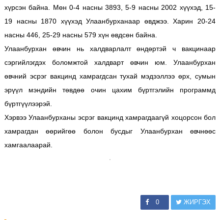
хүрсэн байна. Мөн 0-4 насны 3893, 5-9 насны 2002 хүүхэд, 15-
19 насны 1870 хүүхэд Улаанбурханаар өвджээ. Харин 20-24
насны 446, 25-29 насны 579 хүн өвдсөн байна.
Улаанбурхан өвчин нь халдварлалт өндөртэй ч вакцинаар
сэргийлэгдэх боломжтой халдварт өвчин юм. Улаанбурхан
өвчний эсрэг вакцинд хамрагдсан тухай мэдээллээ өрх, сумын
эрүүл мэндийн төвдөө очин цахим бүртгэлийн программд
бүртгүүлээрэй.
Хэрвээ Улаанбурханы эсрэг вакцинд хамрагдаагүй хоцорсон бол
хамрагдан өөрийгөө болон бусдыг Улаанбурхан өвчнөөс
хамгаалаарай.
0
ЖИРГЭХ