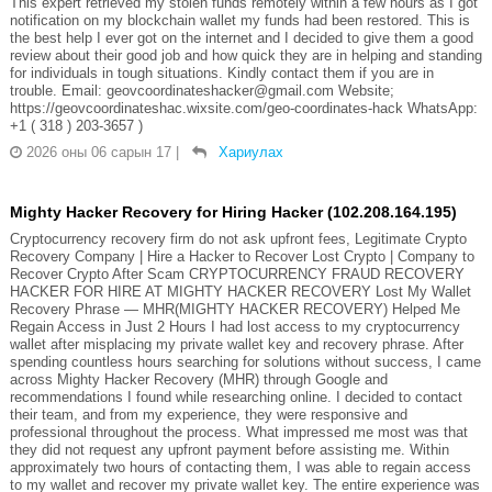
This expert retrieved my stolen funds remotely within a few hours as I got
notification on my blockchain wallet my funds had been restored. This is
the best help I ever got on the internet and I decided to give them a good
review about their good job and how quick they are in helping and standing
for individuals in tough situations. Kindly contact them if you are in
trouble. Email: geovcoordinateshacker@gmail.com Website;
https://geovcoordinateshac.wixsite.com/geo-coordinates-hack WhatsApp:
+1 ( 318 ) 203-3657 )
2026 оны 06 сарын 17
|
Хариулах
Mighty Hacker Recovery for Hiring Hacker (102.208.164.195)
Cryptocurrency recovery firm do not ask upfront fees, Legitimate Crypto
Recovery Company | Hire a Hacker to Recover Lost Crypto | Company to
Recover Crypto After Scam CRYPTOCURRENCY FRAUD RECOVERY
HACKER FOR HIRE AT MIGHTY HACKER RECOVERY Lost My Wallet
Recovery Phrase — MHR(MIGHTY HACKER RECOVERY) Helped Me
Regain Access in Just 2 Hours I had lost access to my cryptocurrency
wallet after misplacing my private wallet key and recovery phrase. After
spending countless hours searching for solutions without success, I came
across Mighty Hacker Recovery (MHR) through Google and
recommendations I found while researching online. I decided to contact
their team, and from my experience, they were responsive and
professional throughout the process. What impressed me most was that
they did not request any upfront payment before assisting me. Within
approximately two hours of contacting them, I was able to regain access
to my wallet and recover my private wallet key. The entire experience was