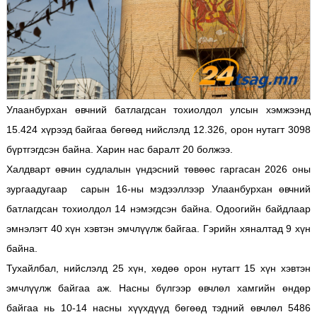
Улаанбурхан өвчний батлагдсан тохиолдол улсын хэмжээнд
15.424 хүрээд байгаа бөгөөд нийслэлд 12.326, орон нутагт 3098
бүртгэгдсэн байна. Харин нас баралт 20 болжээ.
Халдварт өвчин судлалын үндэсний төвөөс гаргасан 2026 оны
зургаадугаар сарын 16-ны мэдээллээр Улаанбурхан өвчний
батлагдсан тохиолдол 14 нэмэгдсэн байна. Одоогийн байдлаар
эмнэлэгт 40 хүн хэвтэн эмчлүүлж байгаа. Гэрийн хяналтад 9 хүн
байна.
Тухайлбал, нийслэлд 25 хүн, хөдөө орон нутагт 15 хүн хэвтэн
эмчлүүлж байгаа аж. Насны бүлгээр өвчлөл хамгийн өндөр
байгаа нь 10-14 насны хүүхдүүд бөгөөд тэдний өвчлөл 5486