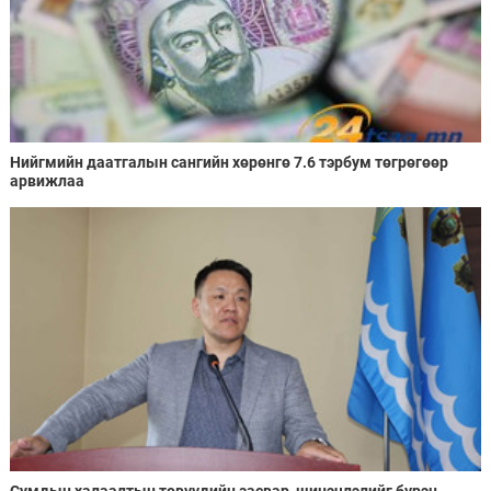
Нийгмийн даатгалын сангийн хөрөнгө 7.6 тэрбум төгрөгөөр
арвижлаа
Сумдын халаалтын төвүүдийн засвар, шинэчлэлийг бүрэн