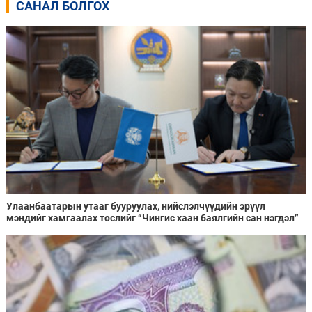
САНАЛ БОЛГОХ
Улаанбаатарын утааг бууруулах, нийслэлчүүдийн эрүүл
мэндийг хамгаалах төслийг “Чингис хаан баялгийн сан нэгдэл”
ХХК-тай хамтран хэрэгжүүлнэ