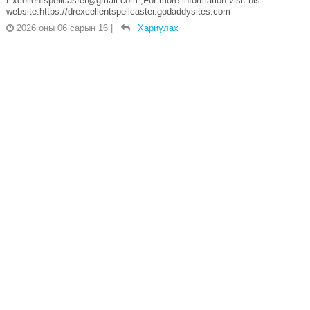
Excellentspellcaster@gmail.com ,For more information visit his
website:https://drexcellentspellcaster.godaddysites.com
2026 оны 06 сарын 16
|
Хариулах