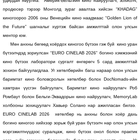
удирдан явуулна. Америк-Бельгийн кино найруулагч, зохиолч,
продюсер тэрээр Монголд зураг авалтаа хийсэн “KHADAG”
киногоороо 2006 оны Венецийн кино наадмаас “Golden Lion of
the Future” шагналыг хүртэж байсан амжилттай олон улсын
ментор юм.
Мөн анхны бөгөөд хоёрдох киногоо бүтээх гэж буй кино уран
бүтээлчдэд зориулсан “EURO CINELAB 2026” богино хэмжээний
кино бүтээх лаборатори сургалт өнгөрөгч 5 сард амжилттай
зохион байгуулагдлаа. Уг хөтөлбөрийн багш нараар олон улсын
баримтат кино боловсролын хөтөлбөр болох DocNomads-ийн
хамтран үүсгэн байгуулагч, Баримтат кино найруулагч Роб
Ромбаут болон Бельги-Эквадорын кино найруулагч, MemoryLab
холбооны зохицуулагч Хавьер Солано нар ажилласан билээ.
EURO CINELAB 2026 хөтөлбөр нь анхны болон хоёр дахь
богино киногоо хийхээр зорьж буй уран бүтээлч нар олон улсын
мэргэжилтнүүдээс суралцаж, кино бүтээх онол болон практик