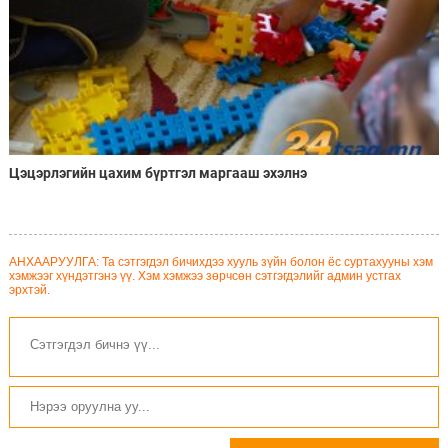
Цэцэрлэгийн цахим бүртгэл маргааш эхэлнэ
АНХААРУУЛГА: Та сэтгэгдэл бичихдээ хууль зүйн болон ёс суртахууны хэм
хэмжээг хүндэтгэнэ үү. Хэм хэмжээ зөрчсөн сэтгэгдэлийг админ устгах
эрхтэй.