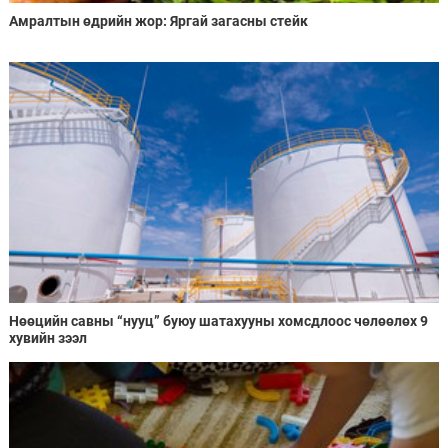
Амралтын өдрийн жор: Яргай загасны стейк
Нөөцийн савны “нууц” буюу шатахууны хомсдлоос чөлөөлөх 9
хувийн зээл