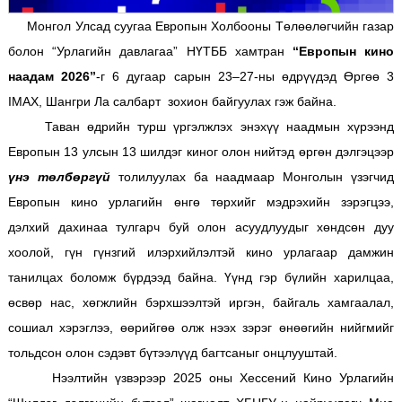
Монгол Улсад суугаа Европын Холбооны Төлөөлөгчийн газар
болон “Урлагийн давлагаа” НҮТББ хамтран
“Европын кино
наадам 2026”
-г 6 дугаар сарын 23–27-ны өдрүүдэд Өргөө 3
IMAX, Шангри Ла салбарт зохион байгуулах гэж байна.
Таван өдрийн турш үргэлжлэх энэхүү наадмын хүрээнд
Европын 13 улсын 13 шилдэг киног олон нийтэд өргөн дэлгэцээр
үнэ төлбөргүй
толилуулах ба наадмаар Монголын үзэгчид
Европын кино урлагийн өнгө төрхийг мэдрэхийн зэрэгцээ,
дэлхий дахинаа тулгарч буй олон асуудлуудыг хөндсөн дуу
хоолой, гүн гүнзгий илэрхийлэлтэй кино урлагаар дамжин
танилцах боломж бүрдээд байна. Үүнд гэр бүлийн харилцаа,
өсвөр нас, хөгжлийн бэрхшээлтэй иргэн, байгаль хамгаалал,
сошиал хэрэглээ, өөрийгөө олж нээх зэрэг өнөөгийн нийгмийг
тольдсон олон сэдэвт бүтээлүүд багтсаныг онцлууштай.
Нээлтийн үзвэрээр 2025 оны Хессений Кино Урлагийн