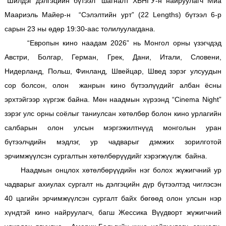
“Шилдэг дэлгэцийн бүтээл” шагналт ХБНГУ-н найруулагч Миа
Маариэль Майер-н “Сэлэлтийн урт” (22 Lengths) бүтээл 6-р
сарын 23 ны өдөр 19:30-аас толилуулагдана.
“Европын кино наадам 2026” нь Монгол орны үзэгчдэд
Австри,
Болгар, Герман, Грек, Дани, Итали, Словени,
Нидерланд, Польш, Финланд, Швейцар, Швед зэрэг улсуудын
сор болсон, олон жанрын кино бүтээлүүдийг албан ёсны
эрхтэйгээр хүргэж байна. Мөн наадмын хүрээнд “Cinema Night”
зэрэг улс орны соёлыг таниулсан хөтөлбөр болон кино урлагийн
салбарын олон улсын мэргэжилтнүүд монголын уран
бүтээлчдийн мэдлэг, ур чадварыг дэмжих зорилготой
эрчимжүүлсэн сургалтын хөтөлбөрүүдийг хэрэгжүүлж байна.
Наадмын онцлох хөтөлбөрүүдийн нэг болох жүжигчний ур
чадварыг ахиулах сургалт нь дэлгэцийн дүр бүтээлтэд чиглэсэн
40 цагийн эрчимжүүлсэн сургалт байх бөгөөд олон улсын нэр
хүндтэй кино найруулагч, багш Жессика Вүүдворт жүжигчний