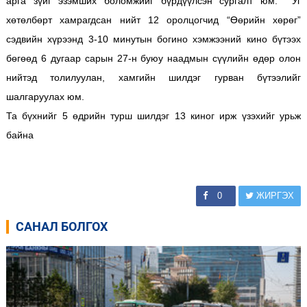
арга зүйг эзэмших боломжийг бүрдүүлсэн сургалт юм. Уг
хөтөлбөрт хамрагдсан нийт 12 оролцогчид “Өөрийн хөрөг”
сэдвийн хүрээнд 3-10 минутын богино хэмжээний кино бүтээх
бөгөөд 6 дугаар сарын 27-н буюу наадмын сүүлийн өдөр олон
нийтэд толилуулан, хамгийн шилдэг гурван бүтээлийг
шалгаруулах юм.
Та бүхнийг 5 өдрийн турш шилдэг 13 киног ирж үзэхийг урьж
байна
0
ЖИРГЭХ
САНАЛ БОЛГОХ